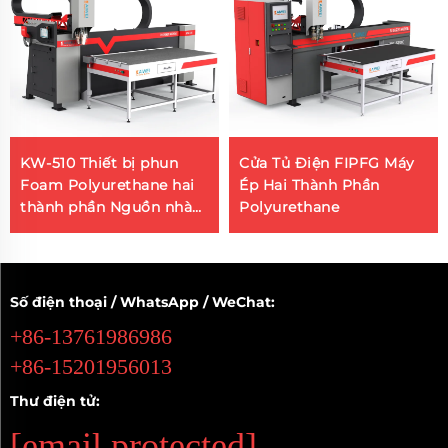
KW-510 Thiết bị phun
Cửa Tủ Điện FIPFG Máy
Foam Polyurethane hai
Ép Hai Thành Phần
thành phần Nguồn nhà
Polyurethane
sản xuất Máy tạo bọt
Silicone
Số điện thoại / WhatsApp / WeChat:
+86-13761986986
+86-15201956013
Thư điện tử:
[email protected]