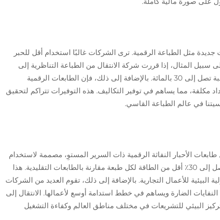
ول على صورة مالية كاملة.
ديدة مثل الطباعة الرقمية. ترى الشركات غالبًا استخدام أقل للحبر
ى سبيل المثال، إذا قررت شركة الانتقال من الطباعة التناظرية إلى
الطباعة الرقمية، يمكن تخفيض تكاليف المواد بنسبة تصل إلى 30 بالمائة. بالإضافة إلى ذلك، فإن الطابعات الرقمية
د مكلفة، مما يساهم في توفير التكاليف. هذه التوفيرات تتراكم لتحقيق
سيتنا في عالم الطباعة القاسي.
طابعات الأحبار النفاثة الرقمية ذات السرير المستوِ، مصممة لاستخدام
كميات صغيرة من الطاقة. يمكنها أن تستهلك ما يصل إلى 30٪ أقل من الطاقة لكل طبعة مقارنة بالطابعات التقليدية. هذا
ة البيئية للأعمال التجارية. بالإضافة إلى ذلك، تقوم العديد من الشركات
 النفايات الضارة ويساهم في خطط استدامة أوسع لأعمالها. الانتقال إلى
ركيز البيئي للتشريعات في مختلف مناطق العالم وكفاءة التشغيل