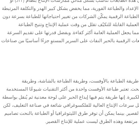
بالطرق التناظرية التقليدية. بالإضافة إلى ذلك، فإن هذه الطابعات تناسب بشكل مثالي ممارسات الإنتاج بنظام (JIT) أو
إعداد والطباعة الفورية، مما يخفض بشكل كبير الهدر والتكلفة المرتبطة
الطباعة الرقمية يمكّن الشركات من تغيير احتياجاتها للطباعة بسرعة دون
ملية القابلة للتكيّف تقلل من وقت عملية الإنتاج وتتيح الطباعة
ا يجعل العملية العامة أكثر كفاءة. وبفضل قدرتها على تقديم السرعة
ت الرقمية بالحبر النفاث على السرير المستوِ جزءًا أساسيًا من صناعات
ريقة الطباعة بالأوفست، وطريقة الطباعة بالشاشة، وطريقة
نحت. تعتبر طباعة الأوفست واحدة من أكثر التقنيات شيوعًا المستخدمة
كبيرة. إنها طريقة يتم فيها إيداع الحبر على لوحة معدنية ثم يُنقل بواسطة
عل سرعات الإنتاج العالية للفلكسوغرافي شائعة في صناعة التغليف، لكن
القصير. بينما يمكن أن توفر طرق الليثوغرافيا أو الطباعة بالنحت تصاميم
 مرتفعة وهذه الطرق ليست عملية للإنتاج القصير.