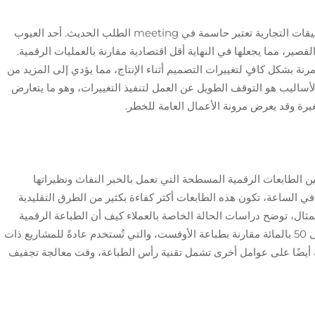
على الرغم من وجود التقنيات التقليدية، فإن التطبيقات التجارية تعتبر حاسمة في meeting الطلب الحديث. أحد العيوب
القصير، مما يجعلها في النهاية أقل اقتصادية مقارنة بالعمليات الرقمية.
رنة بشكل كافٍ لتغييرات التصميم أثناء الإنتاج، مما يؤدي إلى المزيد من
الأساليب هو التوقف الطويل عن العمل لتنفيذ التغييرات، وهو ما يتعارض
رة وقد يعرض مرونة الأعمال العامة للخطر.
بين الطابعات الرقمية المسطحة التي تعمل بالحبر النفاث ونظيراتها
رعة قصوى تصل إلى 150 متر مربع في الساعة، تكون هذه الطابعات أكثر كفاءة بكثير من الطرق التقليدية
لمثال، توضح دراسات الحالة الخاصة بالعملاء كيف أن الطباعة الرقمية
تسمح بتقليل أوقات تسليم الطباعة بنسبة تصل إلى 50 بالمائة مقارنة بطباعة الأوفست، والتي تُستخدم عادةً للمشاريع ذات
رعة أيضًا على عوامل أخرى تشمل تقنية رأس الطباعة، وقت معالجة تجفيف