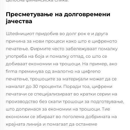
Пресметување на долговремени
јачества
Шtedнициот придобив во долг рок е и друга
причина за нови процеси како што е цифреното
печатење. Фирмите често забележуваат помалку
употреба на боја и помалку отпад, со што се
добиваат економии на трошоци. На пример, ако
firma преминува од аналогно на цифreno
печатeњe, трошоците за материjали можат да се
намалат до 30 проценти. Поради тоa, цифрени
печатачи се специjализираат во кратки серии на
производство без скапи трошоци за подготвување,
што допринася за економии на трошоци. Тие
економии се збираат во поголема добрината на
крајната линија и помагаат да останеме