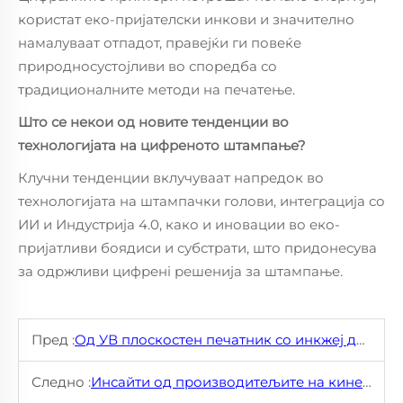
користат еко-пријателски инкови и значително
намалуваат отпадот, правејќи ги повеќе
природносустојливи во споредба со
традиционалните методи на печатење.
Што се некои од новите тенденции во
технологијата на цифреното штампање?
Клучни тенденции вклучуваат напредок во
технологијата на штампачки голови, интеграција со
ИИ и Индустрија 4.0, како и иновации во еко-
пријатливи боядиси и субстрати, што придонесува
за одржливи цифренi решенија за штампање.
Пред :
Од УВ плоскостен печатник со инкжеј до индустријски апликации: Потполна привод за еко-печатарска технологија
Следно :
Инсайти од производитељите на кинески УВ плоскоштамбени принтери: Како да се намалат прикупувачките трошиња за 30%.