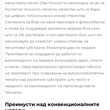
качествена печат. Ова точност е неопходна за да се
постигне тонското печатно качество што се бара
од цифрен плоскошиски инкже тпринтер.
Системата за боја на овие принтери е флексибилна
и може да поддржува различни видови бои како
што се УВ, растворач и еко-растворач бои, што им
овозможува да користат широк спектар на
печатливи субстрати. Манипулација на медиум -
Принтерите се создадени да работат со
разновидност на медиум вклучувајќи дрво, стакло
и метал. Оваа верзатилност демонстрира гибоста
на принтерот при создавање на висококвалитетни
печати над различни субстрати, што често е
предност за разновидност на производствени
процеси.
Преимусти над конвенционалните