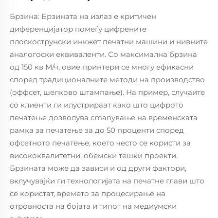
Брзина: Брзината на излаз е критичен
диференцијатор помеѓу цифрените
плоскострунски инкжет печатни машини и нивните
аналогоски еквиваленти. Со максимална брзина
од 150 кв М/ч, овие принтери се многу ефикасни
според традиционалните методи на производство
(оффсет, шелково штампање). На пример, случаите
со клиенти ги илустрираат како што цифрото
печатење дозволува сmanување на временската
рамка за печатење за до 50 проценти според
офсетното печатење, което често се користи за
висококвалитетни, обемски тешки проекти.
Брзината може да зависи и од други фактори,
вклучувајќи ги технологијата на печатне глави што
се користат, времето за процесирање на
отровноста на бојата и типот на медиумски