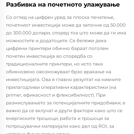
Разбивка на почетното улажување
Со оглед на цифрен уред за плоска печатење,
почетниот инвестиција може да започне од 50.000
до 300.000 долари, според тоа што може да ги има
можностите и додатоците. Се бележи дека
цифрени принтери обично бараат поголем
почетен инвестиција во споредба со
традиционалните принтери, но исто така
обикновено овозможуваат брзо враќање на
инвестицијата. Ова е главно резултат на нивните
прилагодливи оперативни карактеристики (на
primer, ефикасност и флексибилност). При
размислувањето за потенцијалните придобивки, е
важно да се вклучат и други фактори како што се
енергиските трошоци, работа и трошоци за
потрошувачки материјали како дел од ROI, за
целосна финансиска слика.