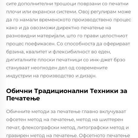
сите дополнителни трошоци поврзани со печатни
плочи или екрански системи. Овој регулирам може
да го намали временското производствено процес
како и да овозможи директно печатење на
разновидни материјали, што го прави целостниот
процес поефикасен. Со способноста да оферираат
брзина, квалитет и флексибилност во еден,
дигиталните плоски печатници со инк-джет брзо
стануваат неопходен дел од современите
индустрии на производство и дизајн.
Обични Традиционални Техники за
Печатење
Обичните методи за печатење главно вклучуваат
офсетен метод на печатење, метод на шилтерен
печат, флексографски метод, литографски метод и
гравирен метод на печатење. Офсетното печатење