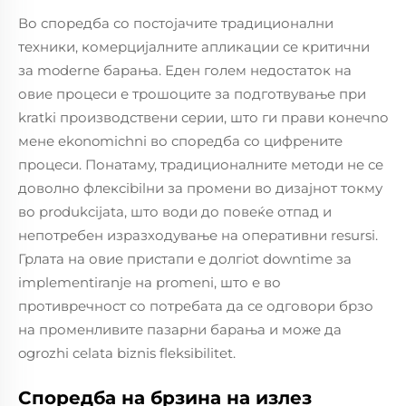
Во споредба со постојачите традиционални
техники, комерцијалните апликации се критични
за moderne барања. Еден голем недостаток на
овие процеси е трошоците за подготвување при
kratki производствени серии, што ги прави конечno
мене ekonomichni во споредба со цифрените
процеси. Понатаму, традиционалните методи не се
доволно флексibilни за промени во дизајнот токму
во produkcijata, што води до повеќе отпад и
непотребен изразходување на оперативни resursi.
Грлата на овие пристапи е долгiot downtime за
implementiranje на promeni, што е во
противречност со потребата да се одговори брзо
на променливите пазарни барања и може да
ogrozhi celata biznis fleksibilitet.
Споредба на брзина на излез