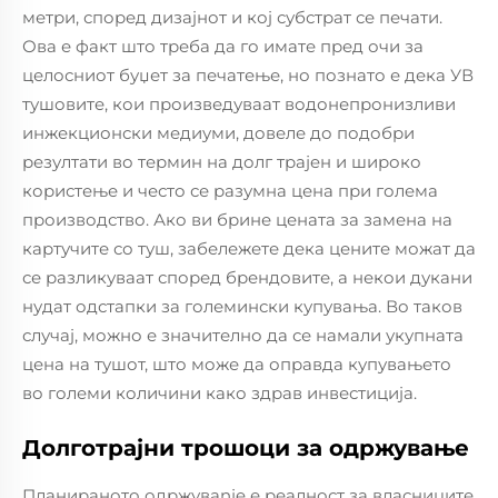
метри, според дизајнот и кој субстрат се печати.
Ова е факт што треба да го имате пред очи за
целосниот буџет за печатење, но познато е дека УВ
тушовите, кои произведуваат водонепронизливи
инжекционски медиуми, довеле до подобри
резултати во термин на долг трajeн и широко
користење и често се разумна цена при голема
производство. Ако ви брине цената за замена на
картучите со туш, забележете дека цените можат да
се разликуваат според брендовите, а некои дукани
нудат одстапки за големински купувања. Во таков
случај, можно е значително да се намали укупната
цена на тушот, што може да оправда купувањето
во големи количини како здрав инвестиција.
Долготрајни трошоци за одржување
Планираното одржувanje е реалност за власниците