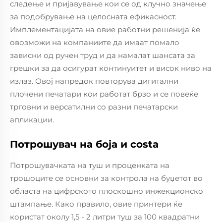
следење и пријавување кои се од клучно значење
за подобрување на целосната ефикасност.
Имплементацијата на овие работни решенија ќе
овозможи на компаниите да имаат помало
зависни од ручен труд и да намалат шансата за
грешки за да осигурат континуитет и висок ниво на
излаз. Овој напредок повторува дигитални
плочени печатари кои работат брзо и се повеќе
трговни и версатилни со разни печатарски
апликации.
Потрошувач на боја и costa
Потрошувачката на туш и проценката на
трошоците се основни за контрола на буџетот во
областа на цифрското плоскошно инжекционско
штампање. Како правило, овие принтери ќе
користат околу 1,5 - 2 литри туш за 100 квадратни