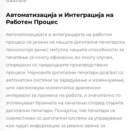
substrate.
Автоматизација и Интеграција на
Работен Процес
Автоматизацијата и интеграцијата на работни
процеси се јачини на нашата дигитална печатарска
технологија денес; меѓутоа, нашите способности за
печатење се многу ефикасни, во многу случаи,
споредени со предходните производствени
процеси. Најновите дигитални печатари доаѓаат со
автоматски системи за заредување и изземнување,
што овозможува моментални временски
интервали за промена на работа, и значително го
зголемуваат брзината на печатење според старите
дигитални печатари. Понадтоа, тие печатари се
совместливи со дигитални системи за управување
кои нудат информации за реално време за