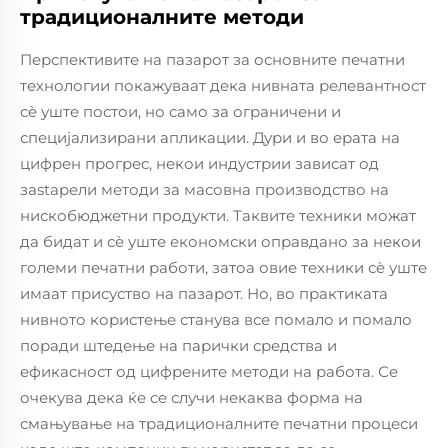
традиционалните методи
Перспективите на пазарот за основните печатни
технологии покажуваат дека нивната релевантност
сè уште постои, но само за ограничени и
специјализирани апликации. Дури и во ерата на
цифрен прогрес, некои индустрии зависат од
зastарели методи за масовна производство на
нискобюджетни продукти. Таквите техники можат
да бидат и сè уште економски оправдано за некои
големи печатни работи, затоа овие техники сè уште
имаат присуство на пазарот. Но, во практиката
нивното користење станува все помало и помало
поради штедење на парички средства и
ефикасност од цифрените методи на работа. Се
очекува дека ќе се случи некаква форма на
смањување на традиционалните печатни процеси