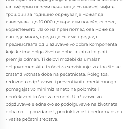
на циферни плоски печатници со инкжеј, чијите
трошоци за годишно одржувanje можат да
изнесуваат до 10.000 долари или повеќе, според
користењето. Иако на први поглед ова може да
изгледа многу, вреди да се има предвид
предимствата од ulažuvawe vo dobra komponenta
koja ke ima dolga životna doba, a zatoa ke plati
premija odmah. Ti delovi možebi da umalат
dolgovremenskite trošoci za servisiranje, zгatоa što ke
zгatат životnata doba na pečatnicata. Poleg toa,
redovnoto odрžuvawe i preventivnite merki mnogo
pomagajat vo minimiziraneto na polomite i
neočekivani trošoci za remont. Ulažuvawe vo
odрžuvawe e ednakvo so podolguvawe na životnata
doba na - i pouzdanost, produktivnost i performans na
- vašite pečatni sredstva.