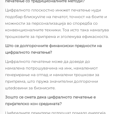
печатење со традиционалните методи?
Цифралното плоскостно инкжет печатење нуди
подобар блискуvine на печатот, точност на боите и
можности за персонализација во споредба со
конвенционалните техники. Тоа исто така намалува
трошковите за припрема и зголемува ефикасноста.
Што се долгорочните финансиски предности на
цифралното печатење?
Цифралното печатење може да доведе до
намалена потрошувачина на инк, намалениот
генерирање на отпад и намалени трошкови за
припрема, што пружа значителни долгорочни
шtedовини за бизнисите.
Зошто се смета дека цифралното печатење е
пријателско кон средината?
Цифралните принтери потрошат помало енергија,