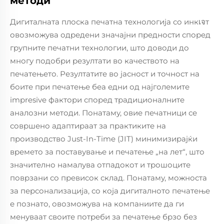
методи
Дигиталната плоска печатна технологија со инкเจт
овозможува одредени значајни предности според
групните печатни технологии, што доводи до
многу подобри резултати во качеството на
печатењето. Резултатите во јасност и точност на
боите при печатење беа едни од најголемите
impresive фактори според традиционалните
аналозни методи. Понатаму, овие печатници се
совршено адаптираат за практиките на
производство Just-In-Time (JIT) минимизирајќи
времето за поставување и печатење „на лет“, што
значително намалува отпадокот и трошоците
поврзани со превисок склад. Понатаму, можноста
за персонализација, со која дигиталното печатење
е познато, овозможува на компаниите да ги
менуваат своите потреби за печатење брзо без