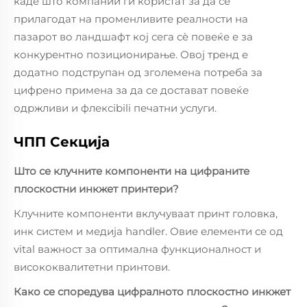
каде што компании ги користат за да се
прилагодат на променливите реалности на
пазарот во ландшафт кој сега сè повеќе е за
конкурентно позиционирање. Овој тренд е
додатно подструпан од зголемена потреба за
цифрено примена за да се достават повеќе
одржливи и флексibili печатни услуги.
ЧПП Секција
Што се клучните компоненти на цифраните
плоскостни инкжет принтери?
Клучните компоненти вклучуваат принт головка,
инк систем и медија handler. Овие елементи се од
vital важност за оптимална функционалност и
висококвалитетни принтови.
Како се споредува цифралното плоскостно инкжет