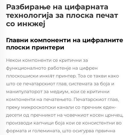
Разбирање на цифарната
технологија за плоска печат
со инкжеј
Главни компоненти на цифралните
плоски принтери
Некои компоненти се критични за
функционалното работенje на цифрен
плоскошиски инкเจт принтер. Тоа се такви како
што се печатарскиот глав, системата за боја и
манипулаторот за медиум, кои се критични
компоненти на печатењето. Печатарскиот глав,
преку микроскопски канали со пречник еден-
десети од пречникот на човечкиот косен црнчец,
производи капчици боја кои се консистентни во
формата и големината, што осигурва првична