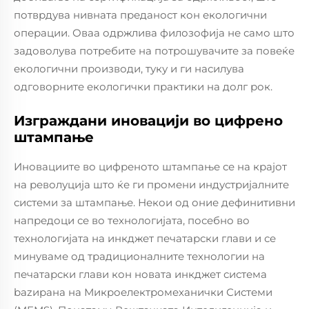
потврдува нивната преданост кон екологични
операции. Оваа одржлива филозофија не само што
задоволува потребите на потрошувачите за повеќе
екологични производи, туку и ги насилува
одговорните екологички практики на долг рок.
Изграждани иновацији во цифрено
штампање
Иновациите во цифреното штампање се на крајот
на револуција што ќе ги промени индустријалните
системи за штампање. Некои од оние дефинитивни
напредоци се во технологијата, посебно во
технологијата на инкджет печатарски глави и се
минуваме од традиционалните технологии на
печатарски глави кон новата инкджет система
bazирана на Микроелектромеханички Системи