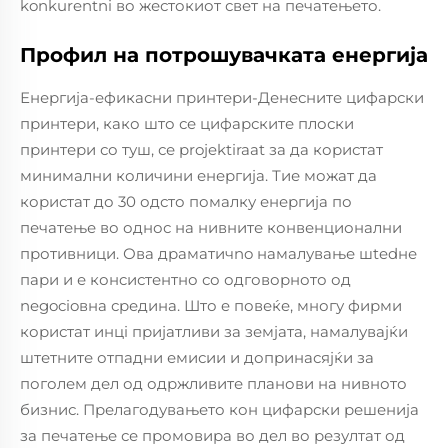
konkurentni во жестокиот свет на печатењето.
Профил на потрошувачката енергија
Енергија-ефикасни принтери-Денесните цифарски
принтери, како што се цифарските плоски
принтери со туш, се projektiraat за да користат
минимални количини енергија. Тие можат да
користат до 30 одсто помалку енергија по
печатење во однос на нивните конвенционални
противници. Ова драматичno намалување шtedне
пари и е конcистентно со одговорното од
negocioвна средина. Што e повеќe, многу фирми
користат инцi приjатливи за земјата, намалувајќи
штетните отпадни емисии и допринасяјќи за
поголем дел од одржливите планови на нивното
бизнис. Прелагодувањето кон цифарски решенија
за печатење се промовира во дел во резултат од