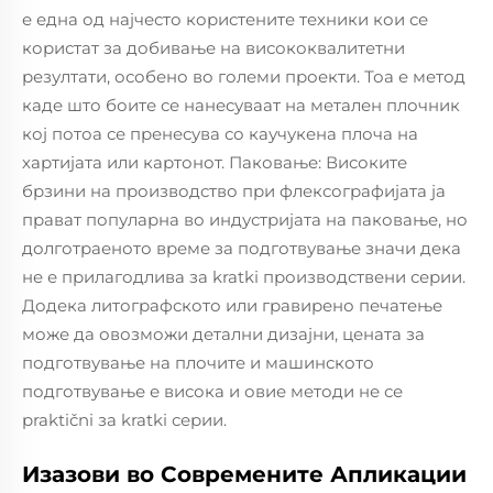
е една од најчесто користените техники кои се
користат за добивање на висококвалитетни
резултати, особено во големи проекти. Тоа е метод
каде што боите се нанесуваат на метален плочник
кој потоа се пренесува со каучукена плоча на
хартијата или картонот. Паковање: Високите
брзини на производство при флексографијата ја
прават популарна во индустријата на паковање, но
долготраеното време за подготвување значи дека
не е прилагодлива за kratki производствени серии.
Додека литографското или гравирено печатење
може да овозможи детални дизајни, цената за
подготвување на плочите и машинското
подготвување е висока и овие методи не се
praktični за kratki серии.
Изазови во Современите Апликации