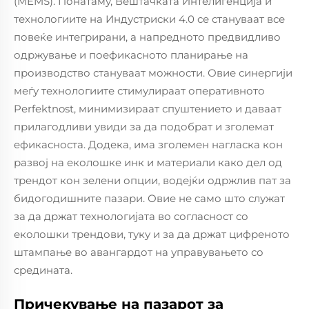
(MEMS). Понатаму, Вештачката Интелигенција и
технологиите на Индустриски 4.0 се стануваат все
повеќе интегрирани, а напредното предвидливо
одржување и поефикасното планирање на
производство стануваат можности. Овие синергији
меѓу технологиите стимулираат оперативното
Perfektnost, минимизираат спуштението и даваат
прилагодливи увиди за да подобрат и зголемат
ефикасноста. Додека, има зголемен нагласка кон
развој на еколошке инк и материали како дел од
трендот кон зелени опции, водејќи одржлив пат за
бидогодишните пазари. Овие не само што служат
за да држат технологијата во согласност со
еколошки трендови, туку и за да држат цифреното
штампање во авангардот на управувањето со
средината.
Причекување на пазарот за