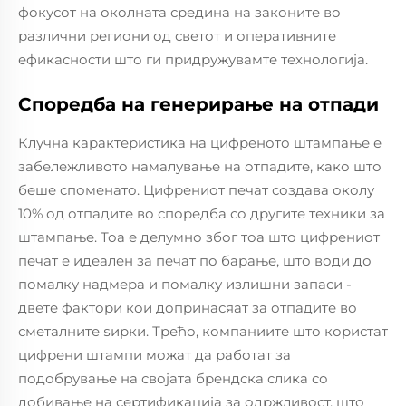
фокусот на околната средина на законите во
различни региони од светот и оперативните
ефикасности што ги придружувамте технологија.
Споредба на генерирање на отпади
Клучна карактеристика на цифреното штампање е
забележливото намалување на отпадите, како што
беше споменато. Цифрениот печат создава околу
10% од отпадите во споредба со другите техники за
штампање. Тоа е делумно због тоа што цифрениот
печат е идеален за печат по барање, што води до
помалку надмера и помалку излишни запаси -
двете фактори кои допринасяат за отпадите во
сметалните ѕирки. Трећо, компаниите што користат
цифрени штампи можат да работат за
подобрување на својата брендска слика со
добивање на сертификација за одржливост, што