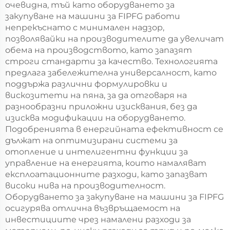
очевидна, тъй като оборудването за
закупуване на машини за FIPFG работи
непрекъснато с минимален надзор,
позволявайки на производителите да увеличат
обема на производството, като запазят
строги стандарти за качество. Технологията
предлага забележителна универсалност, като
поддържа различни формулировки и
вискозитети на пяна, за да отговаря на
разнообразни приложни изисквания, без да
изисква модификации на оборудването.
Подобренията в енергийната ефективност се
дължат на оптимизирани системи за
отопление и интелигентни функции за
управление на енергията, които намаляват
експлоатационните разходи, като запазват
високи нива на производителност.
Оборудването за закупуване на машини за FIPFG
осигурява отлична възвръщаемост на
инвестициите чрез намалени разходи за