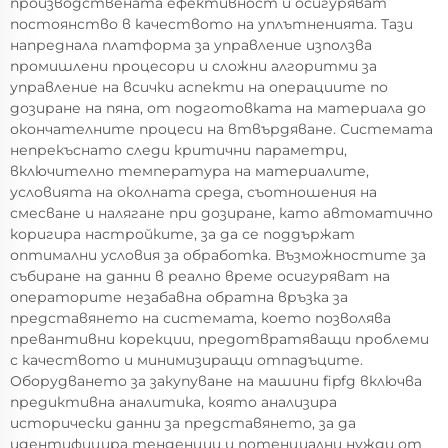
производствената ефективност и осигуряват
постоянство в качеството на уплътненията. Тази
напреднала платформа за управление използва
промишлени процесори и сложни алгоритми за
управление на всички аспекти на операциите по
дозиране на пяна, от подготовката на материала до
окончателните процеси на втвърдяване. Системата
непрекъснато следи критични параметри,
включително температура на материалите,
условията на околната среда, съотношения на
смесване и налягане при дозиране, като автоматично
коригира настройките, за да се поддържат
оптимални условия за обработка. Възможностите за
събиране на данни в реално време осигуряват на
операторите незабавна обратна връзка за
представянето на системата, което позволява
превантивни корекции, предотвратяващи проблеми
с качеството и минимизиращи отпадъците.
Оборудването за закупуване на машини fipfg включва
предиктивна аналитика, която анализира
исторически данни за представянето, за да
идентифицира тенденции и потенциални нужди от