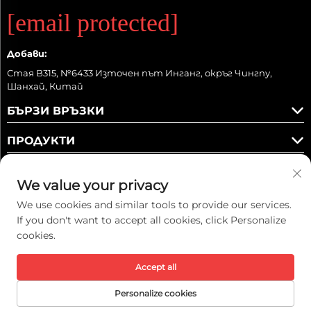
[email protected]
Добави:
Стая B315, №6433 Източен път Инганг, окръг Чингпу,
Шанхай, Китай
БЪРЗИ ВРЪЗКИ
ПРОДУКТИ
We value your privacy
We use cookies and similar tools to provide our services.
Следете ни
If you don't want to accept all cookies, click Personalize
cookies.
Авторско право © 2025 Kaiwei Intelligent Technology (Shanghai) Co.,
Accept all
Ltd. Всички права запазени. -
Политика за поверителност
Personalize cookies