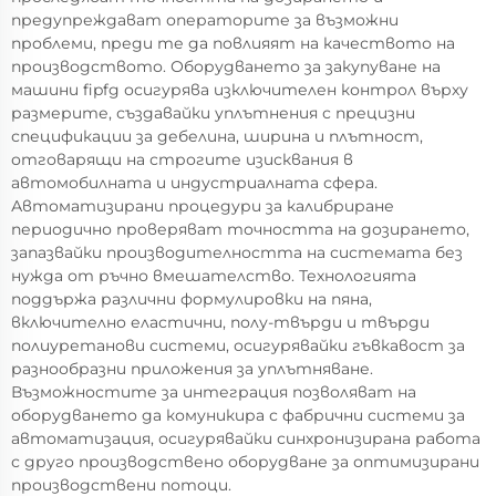
предупреждават операторите за възможни
проблеми, преди те да повлияят на качеството на
производството. Оборудването за закупуване на
машини fipfg осигурява изключителен контрол върху
размерите, създавайки уплътнения с прецизни
спецификации за дебелина, ширина и плътност,
отговарящи на строгите изисквания в
автомобилната и индустриалната сфера.
Автоматизирани процедури за калибриране
периодично проверяват точността на дозирането,
запазвайки производителността на системата без
нужда от ръчно вмешателство. Технологията
поддържа различни формулировки на пяна,
включително еластични, полу-твърди и твърди
полиуретанови системи, осигурявайки гъвкавост за
разнообразни приложения за уплътняване.
Възможностите за интеграция позволяват на
оборудването да комуникира с фабрични системи за
автоматизация, осигурявайки синхронизирана работа
с друго производствено оборудване за оптимизирани
производствени потоци.