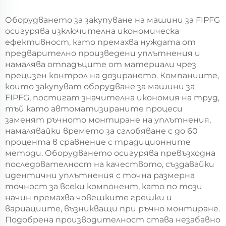
електрически панели
запечатване Нова
Врати FIPFG машина
енергия Машина за
Оборудването за закупуване на машини за FIPFG
Имитация на
пенено запечатване
осигурява изключителна икономическа
шкафчета Rittal
Pu машина за
ефективност, като премахва нуждата от
правене на прегради
предварително произведени уплътнения и
намалява отпадъците от материали чрез
прецизен контрол на дозирането. Компаниите,
които закупуват оборудване за машини за
FIPFG, постигат значителна икономия на труд,
тъй като автоматизираните процеси
заменят ръчното монтиране на уплътнения,
намалявайки времето за сглобяване с до 60
процента в сравнение с традиционните
методи. Оборудването осигурява превъзходна
последователност на качеството, създавайки
идентични уплътнения с точна размерна
точност за всеки компонент, като по този
начин премахва човешките грешки и
вариациите, възникващи при ръчно монтиране.
Подобрена производителност става незабавно