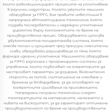
които революционизират процесите на уплътняване
в различни индустрии. Когато закупите машинно
оборудване за FIPFG, вие правите инвестиция в
напреднала автоматизирана технология, която
създава последователни и надеждни уплътнения
директно върху компонентите по време на
производствения процес. Оборудването използва
двукомпонентна полиуретанова система, която
смесва полиол и изоцианат чрез прецизни смесителни
глави, образувайки разширяваща се пяна, която
формира идеални уплътнения. Машинното оборудване
за FIPFG разполага с програмируеми системи за
управление, които позволяват на операторите да
настройват параметри за дозиране, включително
скорости на поток, съотношения на смесване и
времена за втвърдяване, за да отговарят на
конкретните изисквания на приложението.
Напреднали сензорни технологии следят
температурите на материалите, налягането и
нивата на вискозитет, за да гарантират оптимална
производителност по време на производствените