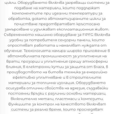
цикли. Оборудването включва загряващи системи за
подаване на материали, които поддържат
компонентите при идеални температури за
обработка, докато автоматизираните цикли за
почистване предотвратяват кръстосано
замърсяване и удължават експлоатационния живот.
Съвременното машинно оборудване за FIPFG включва
удобни за потребителя сензорни панели, които
опростяват работата и намаляват нуждата от
обучение. Технологията намира широко приложение в
автомобилната промишленост за уплътнения на
врати, прозорци и уплътнения срещу атмосферни
влияния, в електронни кутии за защита от влага, в
производството на битова техника за енергийно
ефективно уплътняване и в строителните
материали за топлинна изолация. Оборудването
осигурява отлични свойства на адхезия, създавайки
постоянни връзки с различни основни материали,
включително метали, пластмаси и композити.
Функциите за контрол на качеството включват
системи за реално време, които проследяват