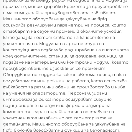
превключване между различни видове пяна и модели за
прилагане, минимизирайки времето за преустройване
и максимизирайки производствената гъвкавост.
Машинното оборудване за закупуване на fipfg
осигурява регулируеми параметри на процеса, които
отговарят на сезонни промени в околните условия,
като запазва постоянството на качеството на
уплътненията. Модулната архитектура на
конструкцията позволява разширяване на системата
чрез допълнителни станции за дозиране, единици за
подаване на материали или контролни модули, когато
производствените изисквания се променят.
Оборудването поддържа както автоматични, така и
полуавтоматични режими на работа, като осигурява
гъвкавост за различни обеми на производство и нива
на умения на операторите. Персонализирани
интерфейси за фиксатори осигуряват сигурно
позициониране на различни форми и размери на
компоненти, гарантирайки точна поставяне на
уплътненията независимо от геометрията на
детайлите. Машинното оборудване за закупуване на
fipfg включва всеобхватни функции за безопасност,