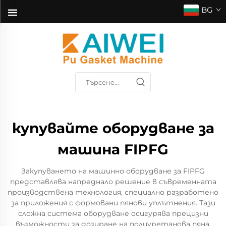
BG
купувайте оборудване за
машина FIPFG
Закупуването на машинно оборудване за FIPFG
представлява напреднало решение в съвременната
производствена технология, специално разработено
за приложения с формовани пянови уплътнения. Тази
сложна система оборудване осигурява прецизни
възможности за дозиране на полиуретанова пяна,