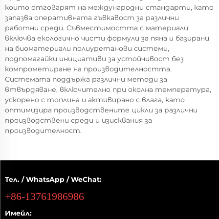
които отговарят на международни стандарти, като
запазва оперативната гъвкавост за различни
работни среди. Съвместимостта с материали
включва екологично чисти формули за пяна и базирани
на биоматериали полиуретанови системи,
подпомагайки инициативи за устойчивост без
компрометиране на производителността.
Системата поддържа различни методи за
втвърдяване, включително при околна температура,
ускорено с топлина и активирано с влага, като
оптимизира производствените цикли за различни
производствени среди и изисквания за
производителност.
Тел. / WhatsApp / WeChat:
+86-13761986986
Имейл: