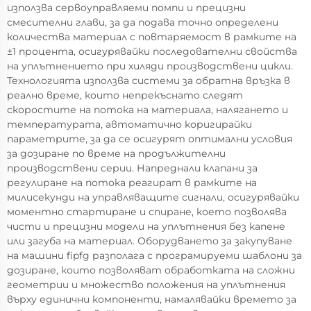
използва сервоуправляеми помпи и прецизни
смесителни глави, за да подава точно определени
количества материал с повтаряемост в рамките на
±1 процента, осигурявайки последователни свойства
на уплътнението при хиляди производствени цикли.
Технологията използва системи за обратна връзка в
реално време, които непрекъснато следят
скоростите на потока на материала, налягането и
температурата, автоматично коригирайки
параметрите, за да се осигурят оптимални условия
за дозиране по време на продължителни
производствени серии. Напреднали клапани за
регулиране на потока реагират в рамките на
милисекунди на управляващите сигнали, осигурявайки
моментно стартиране и спиране, което позволява
чисти и прецизни модели на уплътнения без капене
или загуба на материал. Оборудването за закупуване
на машини fipfg разполага с програмируеми шаблони за
дозиране, които позволяват обработката на сложни
геометрии и множество положения на уплътнения
върху единични компоненти, намалявайки времето за