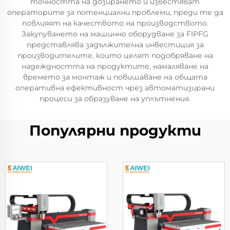
точността на дозирането и известяват
операторите за потенциални проблеми, преди те да
повлияят на качеството на производството.
Закупуването на машинно оборудване за FIPFG
представлява задължителна инвестиция за
производителите, които целят подобряване на
надеждността на продуктите, намаляване на
времето за монтаж и повишаване на общата
оперативна ефективност чрез автоматизирани
процеси за образуване на уплътнения.
Популярни продукти