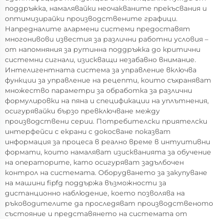
поддръжка, намалявайки неочакваните прекъсвания и
оптимизирайки производствените графици.
Напредналите алармени системи предоставят
многонивови известия за различни работни условия –
от напомняния за рутинна поддръжка до критични
системни сигнали, изискващи незабавно внимание.
Интелигентната система за управление включва
функции за управление на рецепти, които съхраняват
множество параметри за обработка за различни
формулировки на пяна и спецификации на уплътнения,
осигурявайки бързо превключване между
производствени серии. Потребителски приятелски
интерфейси с екрани с докосване показват
информация за процеса в реално време в интуитивни
формати, които намаляват изискванията за обучение
на операторите, като осигуряват задълбочен
контрол на системата. Оборудването за закупуване
на машини fipfg поддържа възможности за
дистанционно наблюдение, което позволява на
ръководителите да проследяват производственото
състояние и представянето на системата от