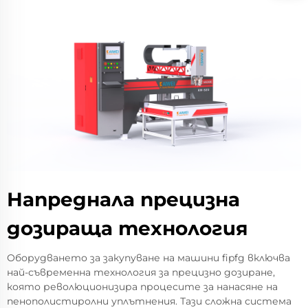
Напреднала прецизна
дозираща технология
Оборудването за закупуване на машини fipfg включва
най-съвременна технология за прецизно дозиране,
която революционизира процесите за нанасяне на
пенополистиролни уплътнения. Тази сложна система