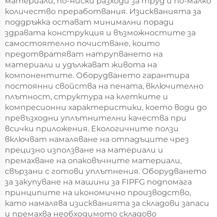
материали, по-ниски разходи за труд и по-малко
количество преработвания. Изискванията за
поддръжка остават минимални поради
здравата конструкция и възможностите за
самостоятелно почистване, които
предотвратяват натрупването на
материали и удължават живота на
компонентите. Оборудването гарантира
постоянни свойства на пената, включително
плътност, структура на клетките и
компресионни характеристики, което води до
превъзходни уплътнителни качества при
всички приложения. Екологичните ползи
включват намаляване на отпадъците чрез
прецизно използване на материали и
премахване на опаковъчните материали,
свързани с готови уплътнения. Оборудването
за закупуване на машини за FIPFG подпомага
принципите на икономично производство,
като намалява изискванията за складови запаси
и премахва необходимото складово