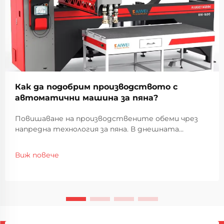
Как да подобрим производството с
автоматични машина за пяна?
Повишаване на производствените обеми чрез
напредна технология за пяна. В днешната
конкурентна производствена среда,
повишаването на ефективността на
Виж повече
производството и поддържането на високи
стандарти на качество са от първостепенно
значение. Автоматизираните машини за пяна са
се превърнали в ...