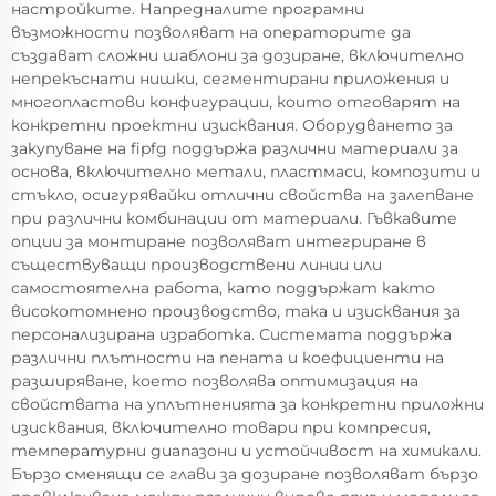
настройките. Напредналите програмни
възможности позволяват на операторите да
създават сложни шаблони за дозиране, включително
непрекъснати нишки, сегментирани приложения и
многопластови конфигурации, които отговарят на
конкретни проектни изисквания. Оборудването за
закупуване на fipfg поддържа различни материали за
основа, включително метали, пластмаси, композити и
стъкло, осигурявайки отлични свойства на залепване
при различни комбинации от материали. Гъвкавите
опции за монтиране позволяват интегриране в
съществуващи производствени линии или
самостоятелна работа, като поддържат както
високотомнено производство, така и изисквания за
персонализирана изработка. Системата поддържа
различни плътности на пената и коефициенти на
разширяване, което позволява оптимизация на
свойствата на уплътненията за конкретни приложни
изисквания, включително товари при компресия,
температурни диапазони и устойчивост на химикали.
Бързо сменящи се глави за дозиране позволяват бързо