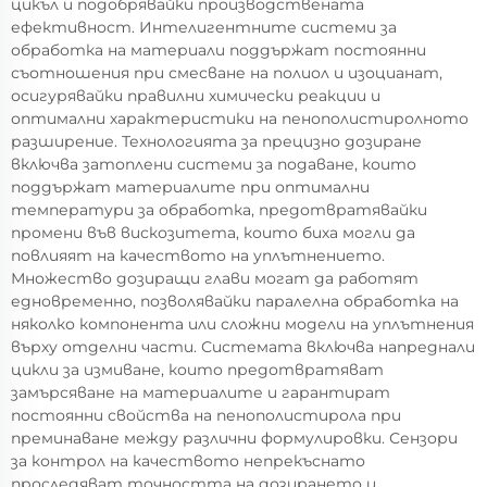
цикъл и подобрявайки производствената
ефективност. Интелигентните системи за
обработка на материали поддържат постоянни
съотношения при смесване на полиол и изоцианат,
осигурявайки правилни химически реакции и
оптимални характеристики на пенополистиролното
разширение. Технологията за прецизно дозиране
включва затоплени системи за подаване, които
поддържат материалите при оптимални
температури за обработка, предотвратявайки
промени във вискозитета, които биха могли да
повлияят на качеството на уплътнението.
Множество дозиращи глави могат да работят
едновременно, позволявайки паралелна обработка на
няколко компонента или сложни модели на уплътнения
върху отделни части. Системата включва напреднали
цикли за измиване, които предотвратяват
замърсяване на материалите и гарантират
постоянни свойства на пенополистирола при
преминаване между различни формулировки. Сензори
за контрол на качеството непрекъснато
проследяват точността на дозирането и