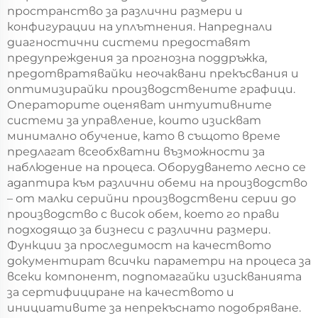
пространство за различни размери и
конфигурации на уплътнения. Напреднали
диагностични системи предоставят
предупреждения за прогнозна поддръжка,
предотвратявайки неочаквани прекъсвания и
оптимизирайки производствените графици.
Операторите оценяват интуитивните
системи за управление, които изискват
минимално обучение, като в същото време
предлагат всеобхватни възможности за
наблюдение на процеса. Оборудването лесно се
адаптира към различни обеми на производство
– от малки серийни производствени серии до
производство с висок обем, което го прави
подходящо за бизнеси с различни размери.
Функции за проследимост на качеството
документират всички параметри на процеса за
всеки компонент, подпомагайки изискванията
за сертифициране на качеството и
инициативите за непрекъснато подобряване.