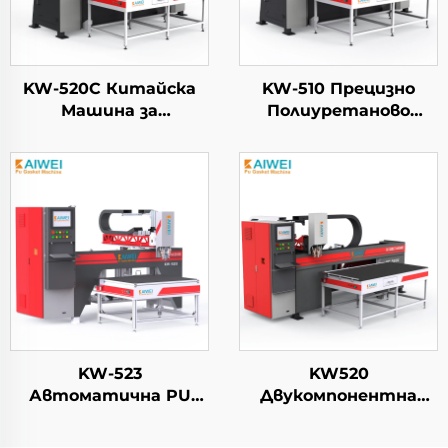
KW-520C Китайска
KW-510 Прецизно
Машина за
Полиуретаново
Запечатване с Pu
Пенено Спойливо
Пена за Упаковка с
Оборудване
Високо Налягане
Производители на
Хасијата за
Кабинетна Врата за
Пенене
KW-523
KW520
Автоматична PU
Двукомпонентна
машина за пенено
машина за
запечатване за
изпълнение, пенене и