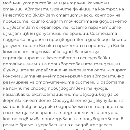
мобилни устройства или централни командни
станции. Автоматизираните функции за контрол на
качеството включват статистически контрол на
процесите, които следят точността на дозирането
и известяват операторите, когато параметрите
излизат извън допустимите граници. Системата
поддържа подробни производствени дневници, които
документират всички параметри на процеса за всеки
компонент, подпомагайки изискванията за
сертифициране на качеството и осигурявайки
детайлен анализ на производствените тенденции.
Функциите за управление на енергията оптимизират
консумацията на електроенергия чрез автоматично
регулиране на отоплителните системи и работата
на помпите според производствената нужда,
намалявайки експлоатационните разходи, без да се
жертва качеството. Оборудването за закупуване на
машини fipfg осигурява безпроблемна интеграция със
системи за планиране на предприемачески ресурси,
което позволява проследяване на производството в
реално време и управление на складовите запаси.