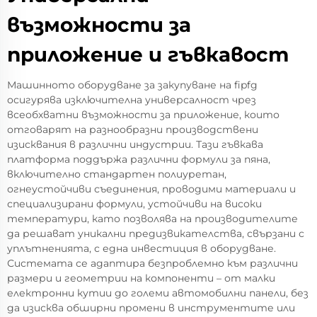
възможности за
приложение и гъвкавост
Машинното оборудване за закупуване на fipfg
осигурява изключителна универсалност чрез
всеобхватни възможности за приложение, които
отговарят на разнообразни производствени
изисквания в различни индустрии. Тази гъвкава
платформа поддържа различни формули за пяна,
включително стандартен полиуретан,
огнеустойчиви съединения, проводими материали и
специализирани формули, устойчиви на високи
температури, като позволява на производителите
да решават уникални предизвикателства, свързани с
уплътненията, с една инвестиция в оборудване.
Системата се адаптира безпроблемно към различни
размери и геометрии на компоненти – от малки
електронни кутии до големи автомобилни панели, без
да изисква обширни промени в инструментите или