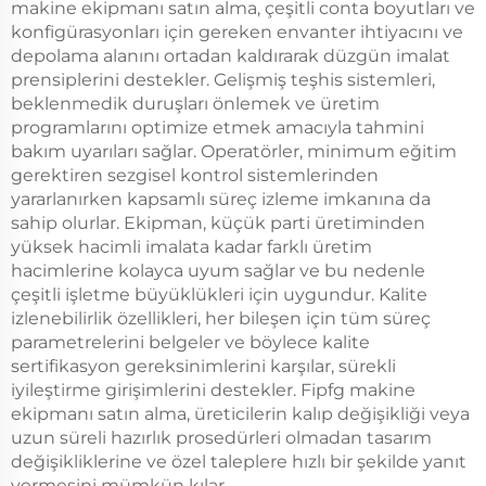
makine ekipmanı satın alma, çeşitli conta boyutları ve
konfigürasyonları için gereken envanter ihtiyacını ve
depolama alanını ortadan kaldırarak düzgün imalat
prensiplerini destekler. Gelişmiş teşhis sistemleri,
beklenmedik duruşları önlemek ve üretim
programlarını optimize etmek amacıyla tahmini
bakım uyarıları sağlar. Operatörler, minimum eğitim
gerektiren sezgisel kontrol sistemlerinden
yararlanırken kapsamlı süreç izleme imkanına da
sahip olurlar. Ekipman, küçük parti üretiminden
yüksek hacimli imalata kadar farklı üretim
hacimlerine kolayca uyum sağlar ve bu nedenle
çeşitli işletme büyüklükleri için uygundur. Kalite
izlenebilirlik özellikleri, her bileşen için tüm süreç
parametrelerini belgeler ve böylece kalite
sertifikasyon gereksinimlerini karşılar, sürekli
iyileştirme girişimlerini destekler. Fipfg makine
ekipmanı satın alma, üreticilerin kalıp değişikliği veya
uzun süreli hazırlık prosedürleri olmadan tasarım
değişikliklerine ve özel taleplere hızlı bir şekilde yanıt
vermesini mümkün kılar.