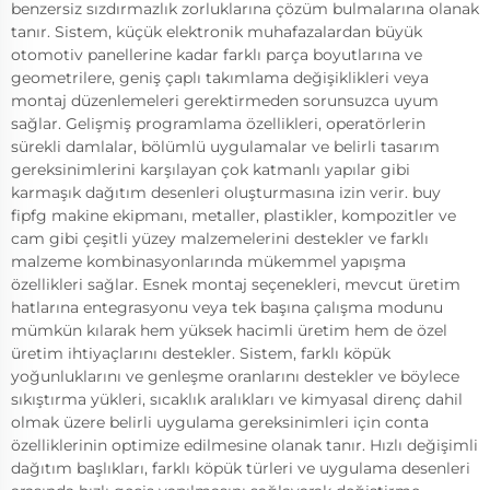
benzersiz sızdırmazlık zorluklarına çözüm bulmalarına olanak
tanır. Sistem, küçük elektronik muhafazalardan büyük
otomotiv panellerine kadar farklı parça boyutlarına ve
geometrilere, geniş çaplı takımlama değişiklikleri veya
montaj düzenlemeleri gerektirmeden sorunsuzca uyum
sağlar. Gelişmiş programlama özellikleri, operatörlerin
sürekli damlalar, bölümlü uygulamalar ve belirli tasarım
gereksinimlerini karşılayan çok katmanlı yapılar gibi
karmaşık dağıtım desenleri oluşturmasına izin verir. buy
fipfg makine ekipmanı, metaller, plastikler, kompozitler ve
cam gibi çeşitli yüzey malzemelerini destekler ve farklı
malzeme kombinasyonlarında mükemmel yapışma
özellikleri sağlar. Esnek montaj seçenekleri, mevcut üretim
hatlarına entegrasyonu veya tek başına çalışma modunu
mümkün kılarak hem yüksek hacimli üretim hem de özel
üretim ihtiyaçlarını destekler. Sistem, farklı köpük
yoğunluklarını ve genleşme oranlarını destekler ve böylece
sıkıştırma yükleri, sıcaklık aralıkları ve kimyasal direnç dahil
olmak üzere belirli uygulama gereksinimleri için conta
özelliklerinin optimize edilmesine olanak tanır. Hızlı değişimli
dağıtım başlıkları, farklı köpük türleri ve uygulama desenleri