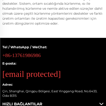
destekler. Sistem, ortam sıcaklığında kürlenme, ısı ile
hızlandırılmış kürlenme ve nemle aktive edilen süreçler dahil
olmak üzere çeşitli kürlenme yöntemlerini destekler ve farklı
üretim ortamları ile üretim kapasitesi gereksinimleri için
üretim döngülerini optimize eder.
Tel / WhatsApp / WeChat:
+86-13761986986
E-posta:
[email protected]
Adres:
Çin, Shanghai, Qingpu Bölgesi, East Yinggang Road, No.6433,
Oda B315
HIZLI BAĞLANTILAR