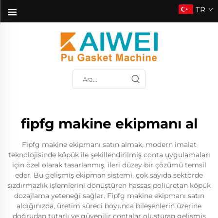
TR
fipfg makine ekipmanı al
Fipfg makine ekipmanı satın almak, modern imalat
teknolojisinde köpük ile şekillendirilmiş conta uygulamaları
için özel olarak tasarlanmış, ileri düzey bir çözümü temsil
eder. Bu gelişmiş ekipman sistemi, çok sayıda sektörde
sızdırmazlık işlemlerini dönüştüren hassas poliüretan köpük
dozajlama yeteneği sağlar. Fipfg makine ekipmanı satın
aldığınızda, üretim süreci boyunca bileşenlerin üzerine
doğrudan tutarlı ve güvenilir contalar oluşturan gelişmiş