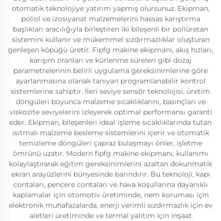
otomatik teknolojiye yatırım yapmış olursunuz. Ekipman,
poliol ve izosiyanat malzemelerini hassas karıştırma
başlıkları aracılığıyla birleştiren iki bileşenli bir poliüretan
sistemini kullanır ve mükemmel sızdırmazlıklar oluşturan
genleşen köpüğü üretir. Fipfg makine ekipmanı, akış hızları,
karışım oranları ve kürlenme süreleri gibi dozaj
parametrelerinin belirli uygulama gereksinimlerine göre
ayarlanmasına olanak tanıyan programlanabilir kontrol
sistemlerine sahiptir. İleri seviye sensör teknolojisi, üretim
döngüleri boyunca malzeme sıcaklıklarını, basınçları ve
viskozite seviyelerini izleyerek optimal performansı garanti
eder. Ekipman, bileşenleri ideal işleme sıcaklıklarında tutan
ısıtmalı malzeme besleme sistemlerini içerir ve otomatik
temizleme döngüleri çapraz bulaşmayı önler, işletme
ömrünü uzatır. Modern fipfg makine ekipmanı, kullanımı
kolaylaştırarak eğitim gereksinimlerini azaltan dokunmatik
ekran arayüzlerini bünyesinde barındırır. Bu teknoloji, kapı
contaları, pencere contaları ve hava koşullarına dayanıklı
kaplamalar için otomotiv üretiminde, nem koruması için
elektronik muhafazalarda, enerji verimli sızdırmazlık için ev
aletleri üretiminde ve termal yalıtım için inşaat