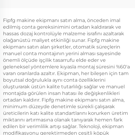
Makinesi FIPFG
Enerji Foaming Sigorta
Makinesi Rittal
Makinesi Pu Yuva
Kabinye Taklit
Yapma Makinesi
Fipfg makine ekipmanı satın alma, önceden imal
edilmiş conta gereksinimini ortadan kaldırarak ve
hassas dozaj kontrolüyle malzeme israfını azaltarak
olağanüstü maliyet etkinliği sunar. Fipfg makine
ekipmanı satın alan şirketler, otomatik süreçlerin
manuel conta montajının yerini alması sayesinde
önemli ölçüde işçilik tasarrufu elde eder ve
geleneksel yöntemlere kıyasla montaj süresini %60'a
varan oranlarda azaltır. Ekipman, her bileşen için tam
boyutsal doğrulukla aynı conta özelliklerini
oluşturarak üstün kalite tutarlılığı sağlar ve manuel
montajda görülen insan hatası ile değişkenlikleri
ortadan kaldırır. Fipfg makine ekipmanı satın alma,
minimum düzeyde denetimle sürekli çalışarak
üreticilerin katı kalite standartlarını korurken üretim
miktarını artırmasına olanak tanıyarak hemen fark
edilen bir verimlilik artışı sağlar. Teknoloji, ekipman
modifikasyonu gerektirmeden çeşitli köpük