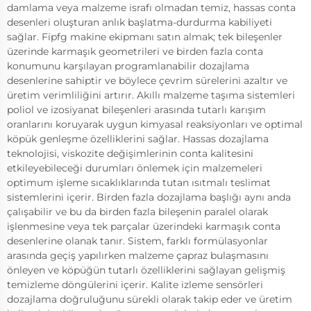
damlama veya malzeme israfı olmadan temiz, hassas conta
desenleri oluşturan anlık başlatma-durdurma kabiliyeti
sağlar. Fipfg makine ekipmanı satın almak; tek bileşenler
üzerinde karmaşık geometrileri ve birden fazla conta
konumunu karşılayan programlanabilir dozajlama
desenlerine sahiptir ve böylece çevrim sürelerini azaltır ve
üretim verimliliğini artırır. Akıllı malzeme taşıma sistemleri
poliol ve izosiyanat bileşenleri arasında tutarlı karışım
oranlarını koruyarak uygun kimyasal reaksiyonları ve optimal
köpük genleşme özelliklerini sağlar. Hassas dozajlama
teknolojisi, viskozite değişimlerinin conta kalitesini
etkileyebileceği durumları önlemek için malzemeleri
optimum işleme sıcaklıklarında tutan ısıtmalı teslimat
sistemlerini içerir. Birden fazla dozajlama başlığı aynı anda
çalışabilir ve bu da birden fazla bileşenin paralel olarak
işlenmesine veya tek parçalar üzerindeki karmaşık conta
desenlerine olanak tanır. Sistem, farklı formülasyonlar
arasında geçiş yapılırken malzeme çapraz bulaşmasını
önleyen ve köpüğün tutarlı özelliklerini sağlayan gelişmiş
temizleme döngülerini içerir. Kalite izleme sensörleri
dozajlama doğruluğunu sürekli olarak takip eder ve üretim