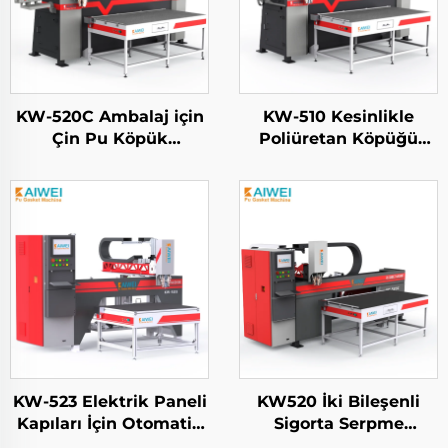
KW-520C Ambalaj için
KW-510 Kesinlikle
Çin Pu Köpük
Poliüretan Köpüğü
Sigilasyon Makinesi
Sprey Ekipmanı Şasi
Poliüretan Yüksek
Kabin Kapısı
Basınçlı Dökme
Köpüklemek Makinesi
Makinesi
KW-523 Elektrik Paneli
KW520 İki Bileşenli
Kapıları İçin Otomatik
Sigorta Serpme
PU Foaming Sigorta
Foaming Makinesi Yeni