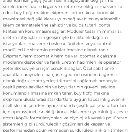
arasında hızlı geçiş yapılmasını sağlayarak değiştirme
sürelerini en aza indirger ve üretim esnekliğini maksimize
eder. buy fipfg makine ekipmanı, ortam koşullarındaki
mevsimsel değişikliklere uyum sağlayabilen ayarlanabilir
işlem parametrelerine sahiptir ve bu da tutarlı conta
kalitesinin korunmasını sağlar. Modüler tasarım mimarisi,
üretim ihtiyaçlarının gelişimiyle birlikte ek dağıtım
istasyonları, malzeme besleme üniteleri veya kontrol
modülleri ile sistemin genişletilmesine olanak tanır.
Ekipman, hem otomatik hem de yarı otomatik çalışma
modlarını destekler ve farklı üretim hacimleri ile operatör
yeterlilik seviyeleri için esneklik sağlar. Özel sabitleme
aparatları arayüzleri, parçanın geometrisinden bağımsız
olarak doğru conta yerleştirilmesini sağlamak amacıyla
çeşitli parça şekillerinin ve boyutlarının güvenli şekilde
konumlandırılmasına imkan tanır. buy fipfg makine
ekipmanı uluslararası standartlara uygun kapsamlı güvenlik
özelliklerini içerirken aynı zamanda çeşitli çalışma ortamları
için operasyonel esnekliği korur. Malzeme uyumluluğu çevre
dostu köpük formülasyonları ve biyolojik kaynaklı poliüretan
sistemleri gibi sürdürülebilir çözümleri de kapsar ve
performansdan ödün vermeden sürdürülebilirlik girişimlerini