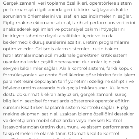
Gerçek zamanlı veri toplama özellikleri, operatörlere sistem
performansıyla ilgili anında geri bildirim sağlayarak kalite
sorunlarını önlemelerini ve israfı en aza indirmelerini sağlar.
Fipfg makine ekipmanı satın al, tarihsel performans verilerini
analiz ederek eğilimleri ve potansiyel bakım ihtiyaçlarını
belirleyen tahmine dayalı analitikleri içerir ve bu da
beklenmedik duruş sürelerini azaltır, üretim programlarını
optimize eder. Gelişmiş alarm sistemleri, rutin bakım
hatırlatmalarından acil müdahale gerektiren kritik sistem
uyarılarına kadar çeşitli operasyonel durumlar için çok
seviyeli bildirimler sağlar. Akıllı kontrol sistemi, farklı köpük
formülasyonları ve conta özelliklerine göre birden fazla işlem
parametresini depolayan tarif yönetimi özelliğine sahiptir ve
böylece üretim arasında hızlı geçiş imkânı sunar. Kullanıcı
dostu dokunmatik ekran arayüzleri, gerçek zamanlı süreç
bilgilerini sezgisel formatlarda göstererek operatör eğitim
süresini kısaltırken kapsamlı sistem kontrolü sağlar. Fipfg
makine ekipmanı satın al, uzaktan izleme özelliğini destekler
ve denetçilerin mobil cihazlardan veya merkezi kontrol
istasyonlarından üretim durumunu ve sistem performansını
takip etmelerine olanak tanır. Otomatik kalite kontrol