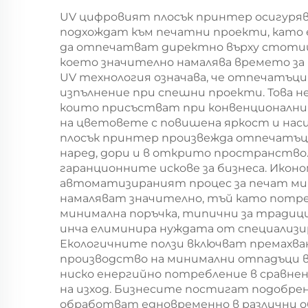
за смесване
по
UV цифровият плосък принтер осигуряв
подхождат към печатни проекти, като
да отпечатват директно върху стотици
което значително намалява времето за
UV технология означава, че отпечатъци
изпълнение при спешни проекти. Това н
които присъстват при конвенционални
на цветовете с повишена яркост и нас
плосък принтер произвежда отпечатъци
наред, дори и в открито пространство.
гаранционните искове за бизнеса. Икон
автоматизираният процес за печат м
намаляват значително, тъй като потр
минимална поръчка, типични за традиц
инча елиминира нуждата от специализир
Екологичните ползи включват премахва
производство на минимални отпадъци в
ниско енергийно потребление в сравне
на изход. Бизнесите постигат подобре
обработват едновременно в различни о