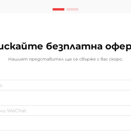
надеждността и дългосрочната
производителност на
продуктите. Машина за
уплътнения от полиуретан е
станала незаменима...
искайте безплатна офе
Нашият представител ще се свърже с вас скоро.