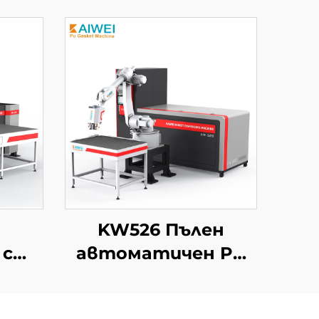
KW526 Пълен
 с
автоматичен PU
е
машина за
нено
пломбиране Нова