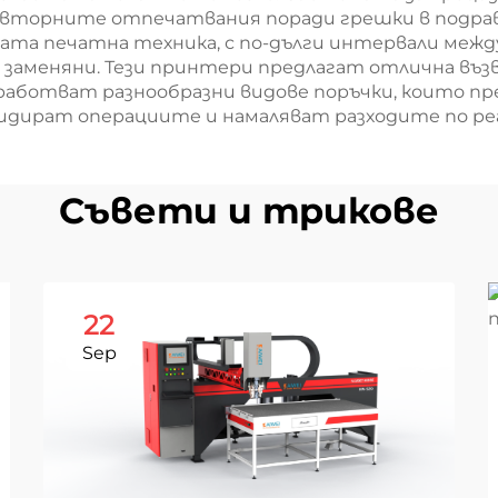
овторните отпечатвания поради грешки в подрав
ата печатна техника, с по-дълги интервали межд
т заменяни. Тези принтери предлагат отлична в
работват разнообразни видове поръчки, които пре
лидират операциите и намаляват разходите по ре
Съвети и трикове
22
Sep