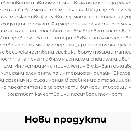
 цветовете и автоматични възможности за регул
белина. Съвременните модели на UV цифрови плос
ржа множество файлови формати и системи за упр
 изходящия продукт. Размерите на печатното лег
ални машини, способни да обработват листове с
V цифрови плоски принтери обхващат множество 
одство на рекламни материали, архитектурна декор
с висококачествени графики върху твърди матери
жността за печат с бяло мастило и специални цв
тели. Индустриални приложения включват създав
нализирани елементи за интериорен дизайн. Еко
ви органични съединения в сравнение с традицио
но предпочтение за осъзнати бизнеси, търсещи у
жертват качество или производителност.
Нови продукти