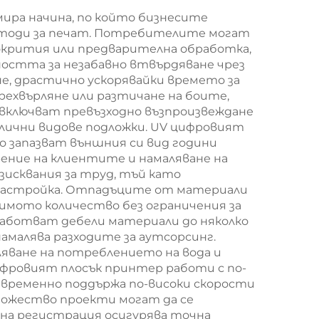
е
енергия Машина за
ира начина, по който бизнесите
ен
пенено
етоди за печат. Потребителите могат
ен
запечатване
окрития или предварителна обработка,
ността за незабавно втвърдяване чрез
Pu
Автомобилни
е, драстично ускорявайки времето за
вене
части Машина за
рехвърляне или разтичане на боите,
включват превъзходно възпроизвеждане
500
пенено
лични видове подложки. UV цифровият
запечатване /
о запазват външния си вид години
рение на клиентите и намаляване на
Робот
зисквания за труд, тъй като
настройка. Отпадъците от материали
мото количество без ограничения за
работват дебели материали до няколко
амалява разходите за аутсорсинг.
яване на потреблението на вода и
ифровият плосък принтер работи с по-
евременно поддържа по-високи скорости
ножество проекти могат да се
зна регистрация осигурява точна