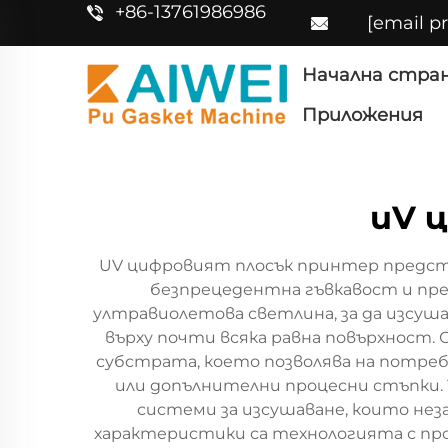
+86-13761986986
[email p
Начална стра
Приложения
uV 
UV цифровият плосък принтер предст
безпрецедентна гъвкавост и пре
ултравиолетова светлина, за да изсуш
върху почти всяка равна повърхност.
субстрата, което позволява на потре
или допълнителни процесни стъпки. 
системи за изсушаване, които не
характеристики са технологията с про