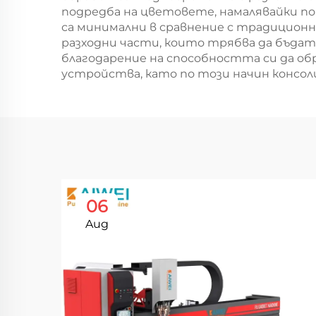
подредба на цветовете, намалявайки п
са минимални в сравнение с традиционн
разходни части, които трябва да бъда
благодарение на способността си да об
устройства, като по този начин консо
06
Aug