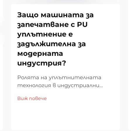
Защо машината за
запечатване с PU
уплътнение е
задължителна за
модерната
индустрия?
Ролята на уплътнителната
технология в индустриални
приложения В съвременния
Виж повече
производствен свят
уплътнителната технология
играе съществена роля за
осигуряване на качеството,