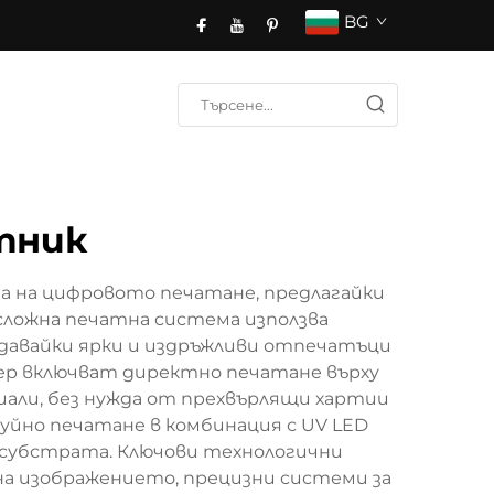
BG
тник
 на цифровото печатане, предлагайки
сложна печатна система използва
здавайки ярки и издръжливи отпечатъци
тер включват директно печатане върху
али, без нужда от прехвърлящи хартии
уйно печатане в комбинация с UV LED
 субстрата. Ключови технологични
на изображението, прецизни системи за