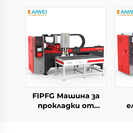
FIPFG Машина за
прокладки от
е
полиуретаново
пене KW900 Насос
Дв