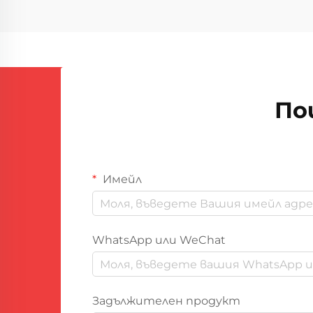
производството
ефективността и
прецизността са станали от
решаващо значение за запазване
на конкурентните предимства.
Интеграцията на
По
автоматизацията в пена за
уплътняване на процеси е
трансформирала...
Имейл
WhatsApp или WeChat
Задължителен продукт