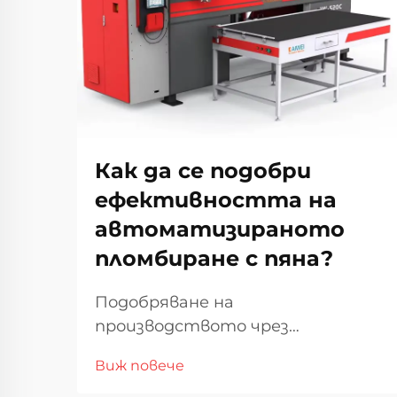
Как да се подобри
ефективността на
автоматизираното
пломбиране с пяна?
Подобряване на
производството чрез
автоматизирано пломбиране с
Виж повече
пяна В развиващия се пейзаж на