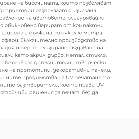
иране на височината, които позволяват
ки принтери разполагат с изискана
авление на цветовете, осигурявайки
ло обикновено варират от компактни
 ширина и дължина до няколко метра.
сфери, включително производство на
ация и персонализирано създаване на
али като акрил, дърво, метал, стъкло,
етове отваря допълнителни творчески
ане на прототипи, декоративни панели,
логичните предимства на UV печатането
нните разтворители, което прави UV
стойчиви решения за печат, без да