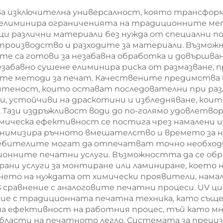
лиуретанова
запечатван
а изключителна универсалност, която трансформ
машина за
KW510A Пъл
 елиминира ограниченията на традиционните м
пломбиране
автоматич
 различни материали без нужда от специални п
 производство и разходите за материали. Възмож
Силиконов 
те са готови за незабавна обработка и довършван
машина за пра
езабавно сушене елиминира риска от размазване, п
те методи за печат. Качествените предимства 
на прегради 1
итеност, които остават последователни при раз
, устойчиви на драскотини и избледняване, коит
 Тази издръжливост води до по-голямо удовлетво
омическа ефективност се постига чрез намалени и
инимизира ръчното вмешателство и времето за 
ебителите могат да отпечатват точно необходи
ионните печатни услуги. Възможността да се об
ани услуги за монтиране или ламиниране, което н
нето на нуждата от химически проявители, намал
 сравнение с аналоговите печатни процеси. UV ц
ние с традиционната печатна техника, като същ
на ефективност на работния процес, тъй като м
бласти на печатното легло. Системата за преци