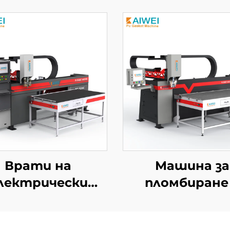
Врати на
Машина за
лектрически
пломбиране
панели FIPFG
запечатван
укомпонентна
Машина за пе