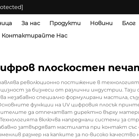
rotected]
ница
За нас
Продукти
Новини
Блог
Контактирайте Нас
цифров плоскостен печа
авлява революционно постижение в технологията
цизност за бизнеси от различни индустрии. Тази 
ава незабавно специално формулирани мастила, съ
 Основните функции на UV цифровия плосък прин
бителите да отпечатват директно върху матери
Технологията включва напреднали системи за стр
забавно затвърдяват мастилата при контакт със
менлив размер на капките за по-високо качество 