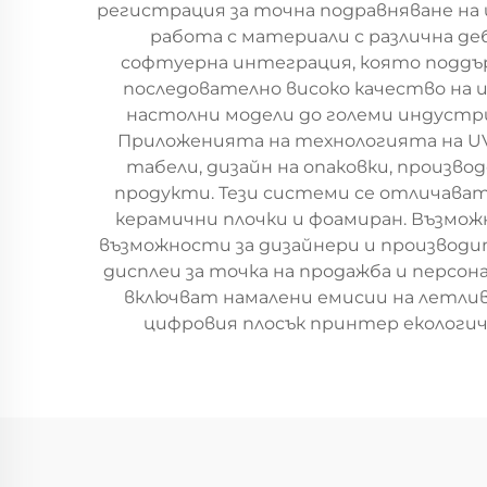
регистрация за точна подравняване на
работа с материали с различна де
софтуерна интеграция, която поддъ
последователно високо качество на
настолни модели до големи индустри
Приложенията на технологията на U
табели, дизайн на опаковки, произв
продукти. Тези системи се отличават 
керамични плочки и фоамиран. Възмо
възможности за дизайнери и производи
дисплеи за точка на продажба и персо
включват намалени емисии на летли
цифровия плосък принтер екологич