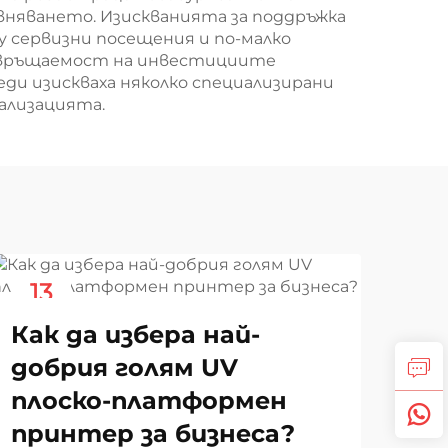
няването. Изискванията за поддръжка
у сервизни посещения и по-малко
ъзвръщаемост на инвестициите
ди изискваха няколко специализирани
ализацията.
13
2
Nov
No
Как да избера най-
добрия голям UV
плоско-платформен
принтер за бизнеса?