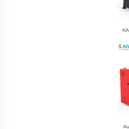
KA
mac
Au