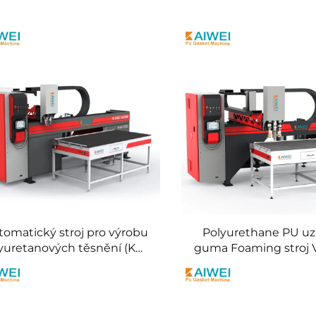
tomatický stroj pro výrobu
Polyurethane PU uza
yuretanových těsnění (KW-
guma Foaming stroj 
530)