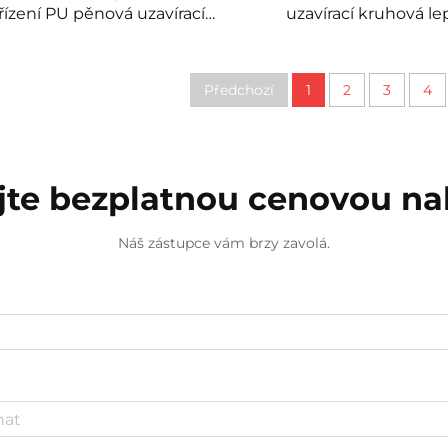
řízení PU pěnová uzavírací
uzavírací kruhová le
kruhová mašina
mašina Fipfg PU k
mašina Robotická le
lepidla KAIWE
Předchozí
1
2
3
4
jte bezplatnou cenovou n
Náš zástupce vám brzy zavolá.