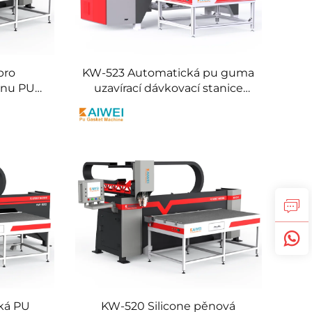
pro
KW-523 Automatická pu guma
ěnu PU
uzavírací dávkovací stanice
nádrže
Silicone foam uzavírací stroj
aděče
ká PU
KW-520 Silicone pěnová