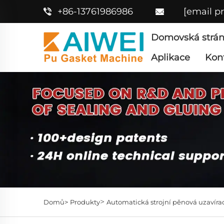
+86-13761986986
[email p
Domovská strá
Aplikace
Kon
>
Domů>
Produkty
Automatická strojní pěnová uzavírac