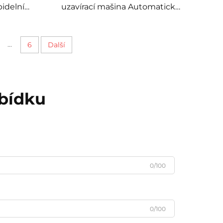
pidelní
uzavírací mašina Automatická
ruhová
PU kruhová lepidelní mašina
pidelní
I
...
6
Další
abídku
0/100
0/100