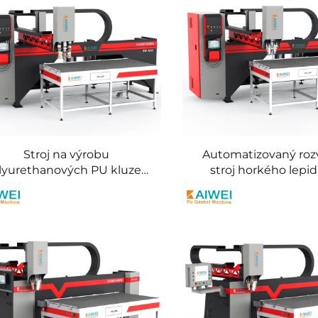
Stroj na výrobu
Automatizovaný roz
lyurethanových PU kluzek
stroj horkého lepid
o automobil Auto doplňky
Rozváděcí stroj Vý
Montáže
Automobilové lampy 
telefon LCD obraz
Renovace