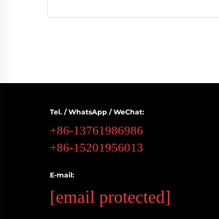
Tel. / WhatsApp / WeChat:
+86-13761986986
+86-15201956013
E-mail:
[email protected]