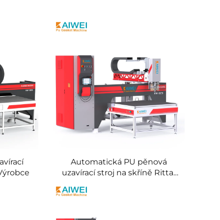
vírací
Automatická PU pěnová
Výrobce
uzavírací stroj na skříně Rittal
FIPFG Elektrické panelové
dveře Stavební výrobní závod