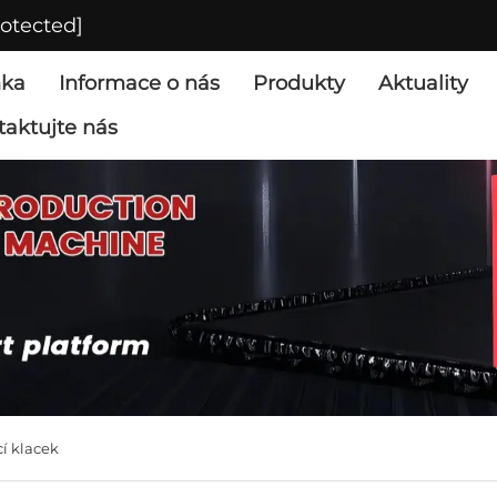
rotected]
nka
Informace o nás
Produkty
Aktuality
taktujte nás
í klacek