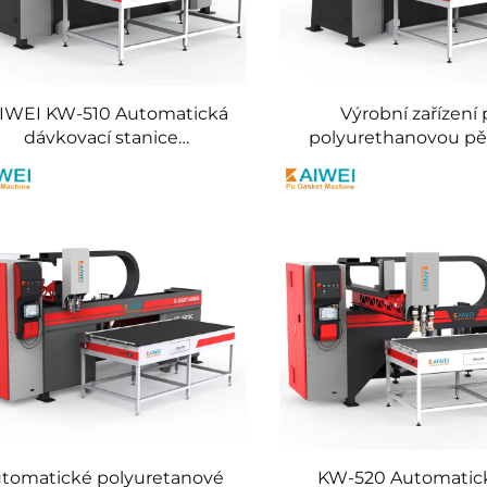
IWEI KW-510 Automatická
Výrobní zařízení 
dávkovací stanice
polyurethanovou p
Polyurethane foaming
Foam Machine pro 
hine Pu guma lepidlo stroj
elektrického rozv
tomatické polyuretanové
KW-520 Automatic