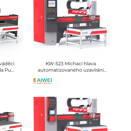
váděcí
KW-523 Míchací hlava
la Pu
automatizovaného uzavírání
robce
Polyurethanová guma Stroj na
Mobilní
PU pěnu Automatická guma
ovka
Rozváděcí stroj