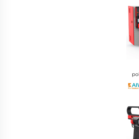
po
pr