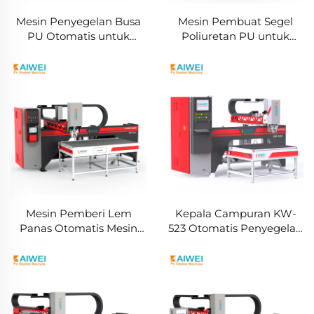
Mesin Penyegelan Busa
Mesin Pembuat Segel
PU Otomatis untuk
Poliuretan PU untuk
Konstruksi Pintu Panel
Aksesori Mobil Otomotif
Listrik Lemari Rittal
Penggunaan Pabrik
Manufaktur
Mesin Pemberi Lem
Kepala Campuran KW-
Panas Otomatis Mesin
523 Otomatis Penyegelan
Pemberi Pu Produsen
Mesin Sealant Poliuretan
Lampu Otomotif
Otomatis Dispenser Lem
Perbaikan Layar LCD
Segel Busa PU
Ponsel