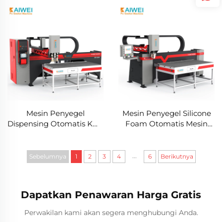
Busa Silicone
Mesin Penyegel
Mesin Penyegel Silicone
Dispensing Otomatis KW-
Foam Otomatis Mesin
520 Pu Gasket Mesin
Penyegel Dispensing Pu
Penyegel Fipfg Robot
Gasket KW-520
Perangkat Pemberi Lem
...
Sebelumnya
1
2
3
4
6
Berikutnya
KAIWEI
Dapatkan Penawaran Harga Gratis
Perwakilan kami akan segera menghubungi Anda.