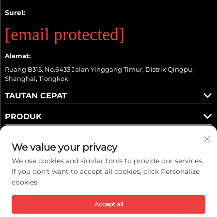
Surel:
[email protected]
Alamat:
Ruang B315, No.6433 Jalan Yinggang Timur, Distrik Qingpu,
Shanghai, Tiongkok
TAUTAN CEPAT
PRODUK
We value your privacy
We use cookies and similar tools to provide our services.
Ikuti Kami
If you don't want to accept all cookies, click Personalize
cookies.
Accept all
Hak Cipta © 2026 Kaiwei Intelligent Technology (Shanghai) Co., Ltd.
Semua hak dilindungi. -
Kebijakan Privasi