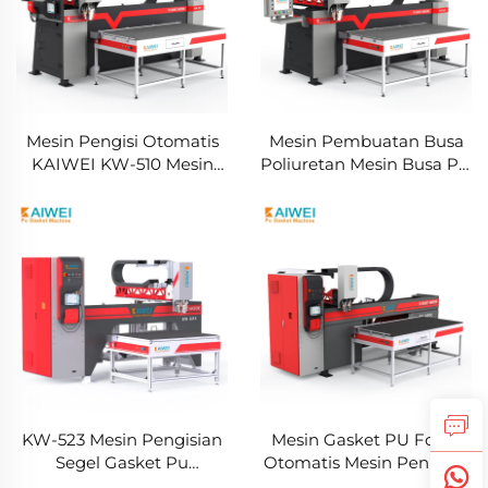
Mesin Pengisi Otomatis
Mesin Pembuatan Busa
KAIWEI KW-510 Mesin
Poliuretan Mesin Busa PU
Foaming Poliuretan
untuk Penutup Panel
Mesin Pengeleman
Saklar Listrik
Gasket Pu
KW-523 Mesin Pengisian
Mesin Gasket PU Foam
Segel Gasket Pu
Otomatis Mesin Penutup
Otomatis Mesin Segel
Polyurethane