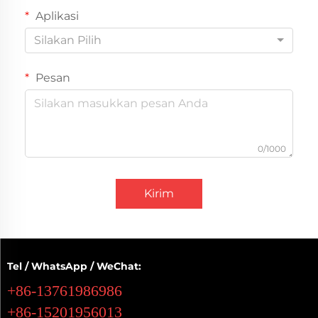
Aplikasi
Silakan Pilih
Pesan
0/1000
Kirim
Tel / WhatsApp / WeChat:
+86-13761986986
+86-15201956013