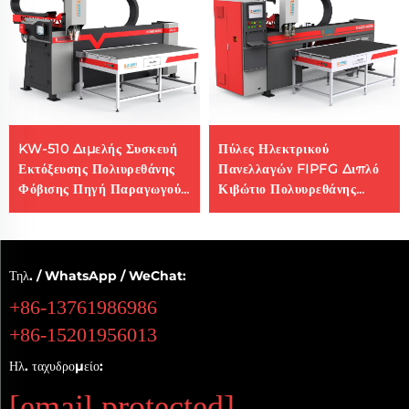
KW-510 Διμελής Συσκευή
Πύλες Ηλεκτρικού
Εκτόξευσης Πολιυρεθάνης
Πανελλαγών FIPFG Διπλό
Φόβισης Πηγή Παραγωγού
Κιβώτιο Πολυυρεθάνης
Μηχανή Φόβισης Σιλικονής
Υλικού Μηχανή Παχυνσιμού
Τηλ. / WhatsApp / WeChat:
+86-13761986986
+86-15201956013
Ηλ. ταχυδρομείο:
[email protected]