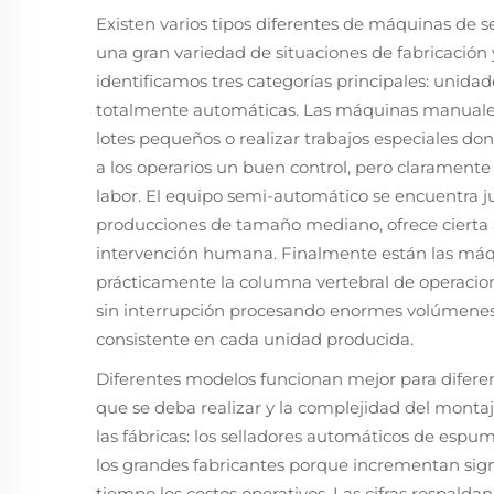
Existen varios tipos diferentes de máquinas de 
una gran variedad de situaciones de fabricación
identificamos tres categorías principales: unid
totalmente automáticas. Las máquinas manuale
lotes pequeños o realizar trabajos especiales do
a los operarios un buen control, pero clarament
labor. El equipo semi-automático se encuentra ju
producciones de tamaño mediano, ofrece cierta
intervención humana. Finalmente están las máq
prácticamente la columna vertebral de operacio
sin interrupción procesando enormes volúmene
consistente en cada unidad producida.
Diferentes modelos funcionan mejor para difere
que se deba realizar y la complejidad del monta
las fábricas: los selladores automáticos de es
los grandes fabricantes porque incrementan sig
tiempo los costos operativos. Las cifras respal