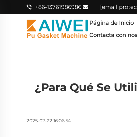
+86-13761986986
[email protec
Página de Inicio
Contacta con nos
¿Para Qué Se Util
2025-07-22 16:06:54