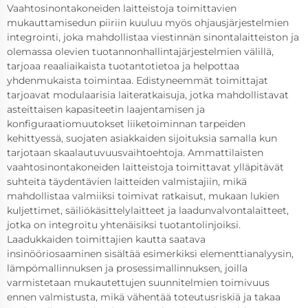
Vaahtosinontakoneiden laitteistoja toimittavien
mukauttamisedun piiriin kuuluu myös ohjausjärjestelmien
integrointi, joka mahdollistaa viestinnän sinontalaitteiston ja
olemassa olevien tuotannonhallintajärjestelmien välillä,
tarjoaa reaaliaikaista tuotantotietoa ja helpottaa
yhdenmukaista toimintaa. Edistyneemmät toimittajat
tarjoavat modulaarisia laiteratkaisuja, jotka mahdollistavat
asteittaisen kapasiteetin laajentamisen ja
konfiguraatiomuutokset liiketoiminnan tarpeiden
kehittyessä, suojaten asiakkaiden sijoituksia samalla kun
tarjotaan skaalautuvuusvaihtoehtoja. Ammattilaisten
vaahtosinontakoneiden laitteistoja toimittavat ylläpitävät
suhteita täydentävien laitteiden valmistajiin, mikä
mahdollistaa valmiiksi toimivat ratkaisut, mukaan lukien
kuljettimet, säiliökäsittelylaitteet ja laadunvalvontalaitteet,
jotka on integroitu yhtenäisiksi tuotantolinjoiksi.
Laadukkaiden toimittajien kautta saatava
insinööriosaaminen sisältää esimerkiksi elementtianalyysin,
lämpömallinnuksen ja prosessimallinnuksen, joilla
varmistetaan mukautettujen suunnitelmien toimivuus
ennen valmistusta, mikä vähentää toteutusriskiä ja takaa