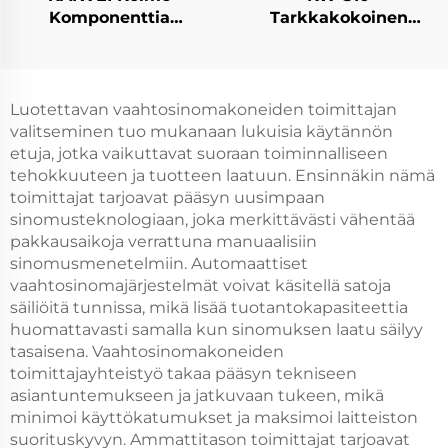
Komponenttia
Tarkkakokoinen
Varustettu
Polyuretaanipensaanpist
Automatiikka
Laite Valmistajat Sarja
Sähköisen Ohjainoven
Kaapin Ovi Kannuksen
Uusi Pu Sigelluspohja
Kone
Luotettavan vaahtosinomakoneiden toimittajan
Valmistuslaite
valitseminen tuo mukanaan lukuisia käytännön
etuja, jotka vaikuttavat suoraan toiminnalliseen
tehokkuuteen ja tuotteen laatuun. Ensinnäkin nämä
toimittajat tarjoavat pääsyn uusimpaan
sinomusteknologiaan, joka merkittävästi vähentää
pakkausaikoja verrattuna manuaalisiin
sinomusmenetelmiin. Automaattiset
vaahtosinomajärjestelmät voivat käsitellä satoja
säiliöitä tunnissa, mikä lisää tuotantokapasiteettia
huomattavasti samalla kun sinomuksen laatu säilyy
tasaisena. Vaahtosinomakoneiden
toimittajayhteistyö takaa pääsyn tekniseen
asiantuntemukseen ja jatkuvaan tukeen, mikä
minimoi käyttökatumukset ja maksimoi laitteiston
suorituskyvyn. Ammattitason toimittajat tarjoavat