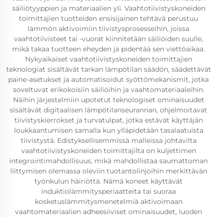
säiliötyyppien ja materiaalien yli. Vaahtotiivistyskoneiden
toimittajien tuotteiden ensisijainen tehtävä perustuu
lämmön aktivoimiin tiivistysprosesseihin, joissa
vaahtotiivisteet tai -vuorat kiinnitetään säiliöiden suulle,
mikä takaa tuotteen eheyden ja pidentää sen viettöaikaa.
Nykyaikaiset vaahtotiivistyskoneiden toimittajien
teknologiat sisältävät tarkan lämpötilan säädön, säädettävät
paine-asetukset ja automatisoidut syöttömekanismit, jotka
soveltuvat erikokoisiin säiliöihin ja vaahtomateriaaleihin.
Näihin järjestelmiin upotetut teknologiset ominaisuudet
sisältävät digitaalisen lämpötilanseurannan, ohjelmoitavat
tiivistyskierrokset ja turvatulpat, jotka estävät käyttäjän
loukkaantumisen samalla kun ylläpidetään tasalaatuista
tiivistystä. Edistyksellisemmissä malleissa johtavilta
vaahtotiivistyskoneiden toimittajilta on kuljettimen
integrointimahdollisuus, mikä mahdollistaa saumattoman
liittymisen olemassa oleviin tuotantolinjoihin merkittävän
työnkulun häiriöttä. Nämä koneet käyttävät
induktiolämmitysperiaatteita tai suoraa
kosketuslämmitysmenetelmiä aktivoimaan
vaahtomateriaalien adheesiiviset ominaisuudet, luoden