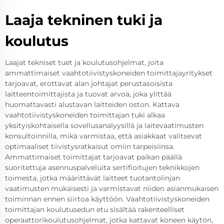
Laaja tekninen tuki ja
koulutus
Laajat tekniset tuet ja koulutusohjelmat, joita
ammattimaiset vaahtotiivistyskoneiden toimittajayritykset
tarjoavat, erottavat alan johtajat perustasoisista
laitteentoimittajista ja tuovat arvoa, joka ylittää
huomattavasti alustavan laitteiden oston. Kattava
vaahtotiivistyskoneiden toimittajan tuki alkaa
yksityiskohtaisella sovellusanalyysillä ja laitevaatimusten
konsultoinnilla, mikä varmistaa, että asiakkaat valitsevat
optimaaliset tiivistysratkaisut omiin tarpeisiinsa.
Ammattimaiset toimittajat tarjoavat paikan päällä
suoritettuja asennuspalveluita sertifioitujen teknikkojen
toimesta, jotka määrittävät laitteet tuotantolinjan
vaatimusten mukaisesti ja varmistavat niiden asianmukaisen
toiminnan ennen siirtoa käyttöön. Vaahtotiivistyskoneiden
toimittajan koulutusedun etu sisältää rakenteelliset
operaattorikoulutusohjelmat, jotka kattavat koneen käytön,