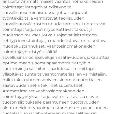
ansiosta. Ammattimaiset vaahtosinomakoneiden
toimittajat integroivat edistyneitä
turvallisuusominaisuuksia, jotka suojaavat
työntekijöitä ja varmistavat teollisuuden
turvallisuussäädösten noudattamisen. Luotettavat
toimittajat tarjoavat myös kattavat takuut ja
huoltosopimukset, jotka suojaavat laitteistoon
tehtyjä investointeja ja mahdollistavat ennakoitavat
huoltokustannukset. Vaahtosinomakoneiden
toimittajayhteistyö sisältää
sovellusinsinööripalvelujen saatavuuden, joka auttaa
optimoimaan sinomusparametrit tiettyihin
tuotteisiin ja säiliöihin. Laadukkaat toimittajat
ylläpitävät suhteita vaahtomateriaalien valmistajiin,
mikä takaa yhteensopivien sinomusmateriaalien
saatavuuden sekä tekniset suositukset.
Ammattimaiset vaahtosinomakoneiden
toimittajayritykset tarjoavat mitattavissa olevan
tuoton sijoitukselle parantuneen tuottavuuden,
alentuneiden työvoimakustannusten, parantuneen
tuotelaadun ja vähentyneen materiaalihävikin