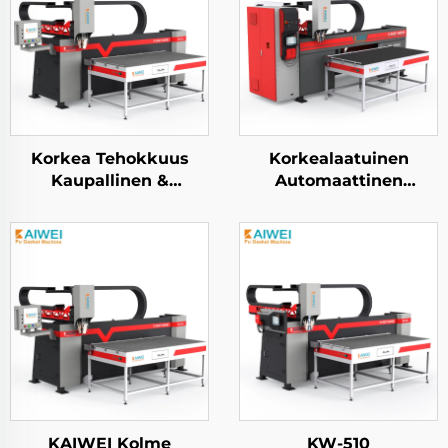
Korkea Tehokkuus
Korkealaatuinen
Kaupallinen &
Automaattinen
Teollisuuden Luokka -
polyuretaani pu-
HEPA Suodatin
kiilapohjakone HEPA-
Dispensointilaite
iltoimittimille
KAIWEI Kolme
KW-510