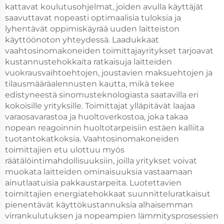
kattavat koulutusohjelmat, joiden avulla käyttäjät
saavuttavat nopeasti optimaalisia tuloksia ja
lyhentävät oppimiskäyrää uuden laitteiston
käyttöönoton yhteydessä. Laadukkaat
vaahtosinomakoneiden toimittajayritykset tarjoavat
kustannustehokkaita ratkaisuja laitteiden
vuokrausvaihtoehtojen, joustavien maksuehtojen ja
tilausmääräalennusten kautta, mikä tekee
edistyneestä sinomusteknologiasta saatavilla eri
kokoisille yrityksille. Toimittajat ylläpitävät laajaa
varaosavarastoa ja huoltoverkostoa, joka takaa
nopean reagoinnin huoltotarpeisiin estäen kalliita
tuotantokatkoksia. Vaahtosinomakoneiden
toimittajien etu ulottuu myös
räätälöintimahdollisuuksiin, joilla yritykset voivat
muokata laitteiden ominaisuuksia vastaamaan
ainutlaatuisia pakkaustarpeita. Luotettavien
toimittajien energiatehokkaat suunnitteluratkaisut
pienentävät käyttökustannuksia alhaisemman
virrankulutuksen ja nopeampien lämmitysprosessien