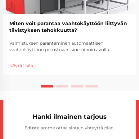
Miten voit parantaa vaahtokäyttöön liittyvän
tiivistyksen tehokkuutta?
Valmistuksen parantaminen automaattisen
vaahtokäyttöön perustuvan sinetöinnin avulla
Tehokkuus ja tarkkuus ovat muuttuneet ratkaisevaksi
kilpailuetua säilyttämiseksi. Automaation integrointi
Näytä lisää
vaahtokäyttöprosesseihin on muuttanut...
Hanki ilmainen tarjous
Edustajamme ottaa sinuun yhteyttä pian.