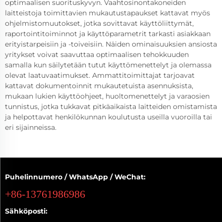
optimaalisen suorituskyvyn. Vaahtosinontakoneiden
laitteistoja toimittavien mukautustapaukset kattavat myös
ohjelmistomuutokset, jotka sovittavat käyttöliittymät,
raportointitoiminnot ja käyttöparametrit tarkasti asiakkaan
erityistarpeisiin ja -toiveisiin. Näiden ominaisuuksien ansiosta
yritykset voivat saavuttaa optimaalisen tehokkuuden
samalla kun säilytetään tutut käyttömenettelyt ja olemassa
olevat laatuvaatimukset. Ammattitoimittajat tarjoavat
kattavat dokumentoinnit mukautetuista asennuksista,
mukaan lukien käyttöohjeet, huoltomenettelyt ja varaosien
tunnistus, jotka tukkavat pitkäaikaista laitteiden omistamista
ja helpottavat henkilökunnan koulutusta useilla vuoroilla tai
eri sijainneissa.
Puhelinnumero / WhatsApp / WeChat:
+86-13761986986
Sähköposti: