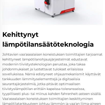
Kehittynyt
lämpötilansäätöteknologia
Johtavien vaa'asealaisen koneistuksen toimittajien tarjoamat
kehittyneet lämpötilanohjausjärjestelmät edustavat
modernin tiivistysteknologian perustaa, joka takaa
johdonmukaiset ja luotettavat tulokset erilaisissa
sovelluksissa. Nämä edistyneet ohjausmekanismit käyttävät
tarkkuuden lämmityselementtejä ja digitaalisia
seurantajärjestelmiä, jotka pitävät optimaalisen
tiivistyslämpötilan erittäin kapeissa toleransseissa,
tyypillisesti plus- tai miinus kahden fahrenheit-asteen sisällä.
Vaa'asealaisen koneistuksen toimittajien keskittyminen
lämpötilatarkkuuteen johtuu lämmön ja vaa'an liima-aineen