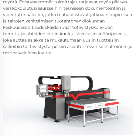
myötä. Edistyneemmät toimittajat tarjoavat myös pääsyn
verkkokoulutusresursseihin, tekniseen dokumentointiin ja
videotutoriaaleihin, jotka mahdollistavat jatkuvan oppimisen
ja taitojen kehittämisen tuotantohenkilökunnan
keskuudessa. Laadukkaiden vaahtotiivistyskoneiden
toimittajasuhteiden piiriin kuuluu sovellusinsinööripalvelu,
joka auttaa asiakkaita mukautumaan uusiin tuotteisiin,
säiliöihin tai tiivistystarpeisiin asiantuntevan konsultoinnin ja
testipalveluiden kautta.