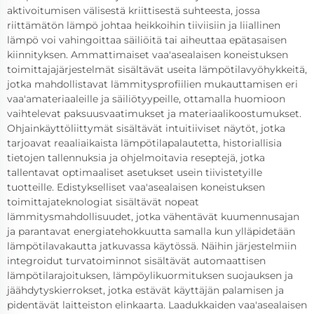
aktivoitumisen välisestä kriittisestä suhteesta, jossa
riittämätön lämpö johtaa heikkoihin tiiviisiin ja liiallinen
lämpö voi vahingoittaa säiliöitä tai aiheuttaa epätasaisen
kiinnityksen. Ammattimaiset vaa'asealaisen koneistuksen
toimittajajärjestelmät sisältävät useita lämpötilavyöhykkeitä,
jotka mahdollistavat lämmitysprofiilien mukauttamisen eri
vaa'amateriaaleille ja säiliötyypeille, ottamalla huomioon
vaihtelevat paksuusvaatimukset ja materiaalikoostumukset.
Ohjainkäyttöliittymät sisältävät intuitiiviset näytöt, jotka
tarjoavat reaaliaikaista lämpötilapalautetta, historiallisia
tietojen tallennuksia ja ohjelmoitavia reseptejä, jotka
tallentavat optimaaliset asetukset usein tiivistetyille
tuotteille. Edistykselliset vaa'asealaisen koneistuksen
toimittajateknologiat sisältävät nopeat
lämmitysmahdollisuudet, jotka vähentävät kuumennusajan
ja parantavat energiatehokkuutta samalla kun ylläpidetään
lämpötilavakautta jatkuvassa käytössä. Näihin järjestelmiin
integroidut turvatoiminnot sisältävät automaattisen
lämpötilarajoituksen, lämpöylikuormituksen suojauksen ja
jäähdytyskierrokset, jotka estävät käyttäjän palamisen ja
pidentävät laitteiston elinkaarta. Laadukkaiden vaa'asealaisen