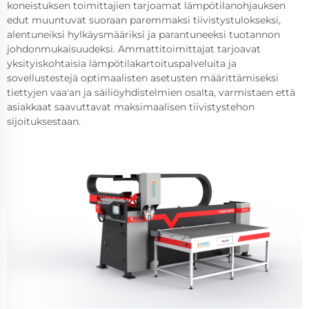
koneistuksen toimittajien tarjoamat lämpötilanohjauksen
edut muuntuvat suoraan paremmaksi tiivistystulokseksi,
alentuneiksi hylkäysmääriksi ja parantuneeksi tuotannon
johdonmukaisuudeksi. Ammattitoimittajat tarjoavat
yksityiskohtaisia lämpötilakartoituspalveluita ja
sovellustestejä optimaalisten asetusten määrittämiseksi
tiettyjen vaa'an ja säiliöyhdistelmien osalta, varmistaen että
asiakkaat saavuttavat maksimaalisen tiivistystehon
sijoituksestaan.