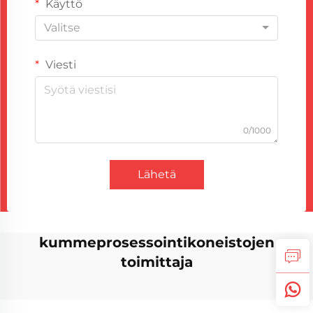
Käyttö
Valitse
Viesti
0/1000
Lähetä
kummeprosessointikoneistojen
toimittaja