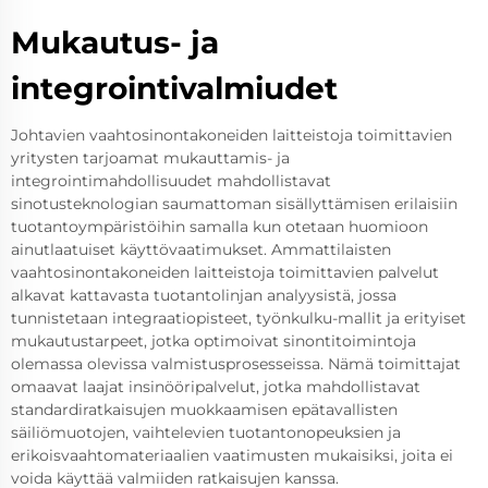
Mukautus- ja
integrointivalmiudet
Johtavien vaahtosinontakoneiden laitteistoja toimittavien
yritysten tarjoamat mukauttamis- ja
integrointimahdollisuudet mahdollistavat
sinotusteknologian saumattoman sisällyttämisen erilaisiin
tuotantoympäristöihin samalla kun otetaan huomioon
ainutlaatuiset käyttövaatimukset. Ammattilaisten
vaahtosinontakoneiden laitteistoja toimittavien palvelut
alkavat kattavasta tuotantolinjan analyysistä, jossa
tunnistetaan integraatiopisteet, työnkulku-mallit ja erityiset
mukautustarpeet, jotka optimoivat sinontitoimintoja
olemassa olevissa valmistusprosesseissa. Nämä toimittajat
omaavat laajat insinööripalvelut, jotka mahdollistavat
standardiratkaisujen muokkaamisen epätavallisten
säiliömuotojen, vaihtelevien tuotantonopeuksien ja
erikoisvaahtomateriaalien vaatimusten mukaisiksi, joita ei
voida käyttää valmiiden ratkaisujen kanssa.