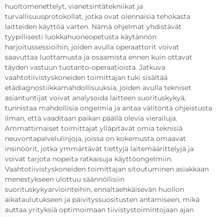
huoltomenettelyt, vianetsintätekniikat ja
turvallisuusprotokollat, jotka ovat olennaisia tehokasta
laitteiden käyttöä varten. Nämä ohjelmat yhdistävät
tyypillisesti luokkahuoneopetusta käytännön
harjoitussessioihin, joiden avulla operaattorit voivat
saavuttaa luottamusta ja osaamista ennen kuin ottavat
täyden vastuun tuotanto-operaatioista. Jatkuva
vaahtotiivistyskoneiden toimittajan tuki sisältää
etädiagnostiikkamahdollisuuksia, joiden avulla tekniset
asiantuntijat voivat analysoida laitteen suorituskykyä,
tunnistaa mahdollisia ongelmia ja antaa välitöntä ohjeistusta
ilman, että vaaditaan paikan päällä olevia vierailuja.
Ammattimaiset toimittajat ylläpitävät omia teknisiä
neuvontapalvelulinjoja, joissa on kokemusta omaavat
insinöörit, jotka ymmärtävät tiettyjä laitemäärittelyjä ja
voivat tarjota nopeita ratkaisuja käyttöongelmiin.
Vaahtotiivistyskoneiden toimittajan sitoutuminen asiakkaan
menestykseen ulottuu säännöllisiin
suorituskykyarviointeihin, ennaltaehkäisevän huollon
aikataulutukseen ja päivityssuositusten antamiseen, mikä
auttaa yrityksiä optimoimaan tiivistystoimintojaan ajan