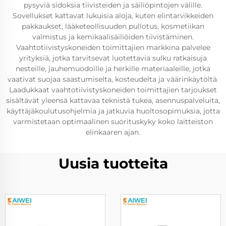
pysyviä sidoksia tiivisteiden ja säiliöpintojen välille.
Sovellukset kattavat lukuisia aloja, kuten elintarvikkeiden
pakkaukset, lääketeollisuuden pullotus, kosmetiikan
valmistus ja kemikaalisäiliöiden tiivistäminen.
Vaahtotiivistyskoneiden toimittajien markkina palvelee
yrityksiä, jotka tarvitsevat luotettavia sulku ratkaisuja
nesteille, jauhemuodoille ja herkille materiaaleille, jotka
vaativat suojaa saastumiselta, kosteudelta ja väärinkäytöltä.
Laadukkaat vaahtotiivistyskoneiden toimittajien tarjoukset
sisältävät yleensä kattavaa teknistä tukea, asennuspalveluita,
käyttäjäkoulutusohjelmia ja jatkuvia huoltosopimuksia, jotta
varmistetaan optimaalinen suorituskyky koko laitteiston
elinkaaren ajan.
Uusia tuotteita