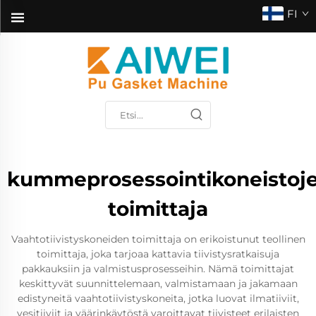
FI
kummeprosessointikoneistoj
toimittaja
Vaahtotiivistyskoneiden toimittaja on erikoistunut teollinen
toimittaja, joka tarjoaa kattavia tiivistysratkaisuja
pakkauksiin ja valmistusprosesseihin. Nämä toimittajat
keskittyvät suunnittelemaan, valmistamaan ja jakamaan
edistyneitä vaahtotiivistyskoneita, jotka luovat ilmatiiviit,
vesitiiviit ja väärinkäytöstä varoittavat tiivisteet erilaisten