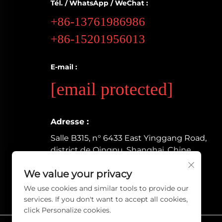
Tél. / WhatsApp / WeChat :
+86-13761986986
+86-15201956013
E-mail :
[email protected]
Adresse :
Salle B315, n° 6433 East Yinggang Road,
district de Qingpu, Shanghai, Chine
We value your privacy
We use cookies and similar tools to provide our
services. If you don't want to accept all cookies,
click Personalize cookies.