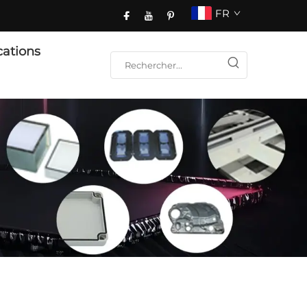
FR
cations