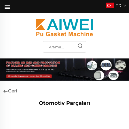
TR
UYGULAMALAR
Geri
Otomotiv Parçaları