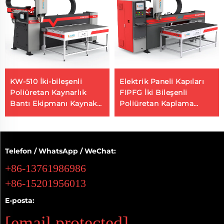
KW-510 İki-bileşenli
Elektrik Paneli Kapıları
Poliüretan Kaynarlık
FIPFG İki Bileşenli
Bantı Ekipmanı Kaynak
Poliüretan Kaplama
Üretici Silikon Kaynarlık
Makinesi
Makinesi
Telefon / WhatsApp / WeChat:
+86-13761986986
+86-15201956013
E-posta:
[email protected]