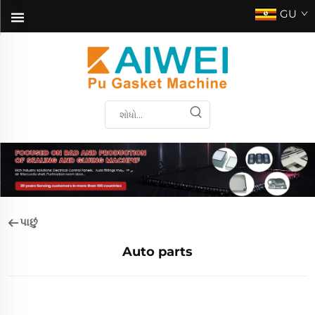
GU
એપ્લિકેશન્સ
પાછું
Auto parts