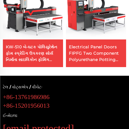
KW-510 બે-ઘટક પોલિયુરેથેન
Electrical Panel Doors
ફોમ સ્પ્રેડિંગ ઉપકરણ સોર્સ
FIPFG Two Component
નિર્માતા સાઇલિકોન ફોમિંગ
Polyurethane Potting
મશીન
Machine
ટેલ / વોટ્સએપ / વીચેટઃ
+86-13761986986
+86-15201956013
ઈ-મેઇલ:
[email protected]