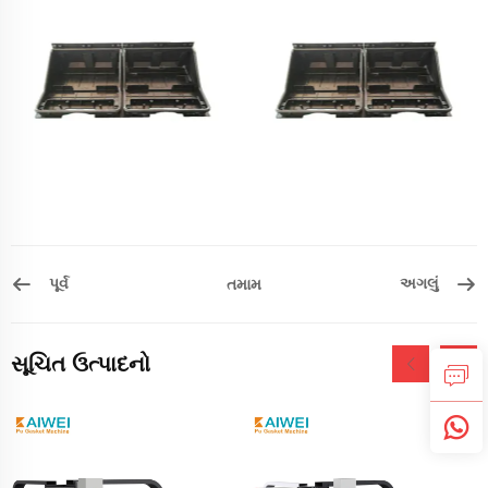
પૂર્વ
અગલું
તમામ
સૂચિત ઉત્પાદનો