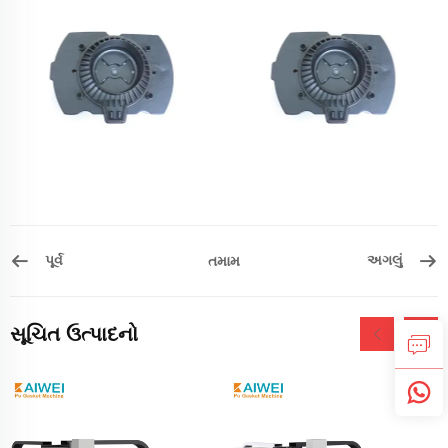
પૂર્વ
અગલું
તમામ
સૂચિત ઉત્પાદનો