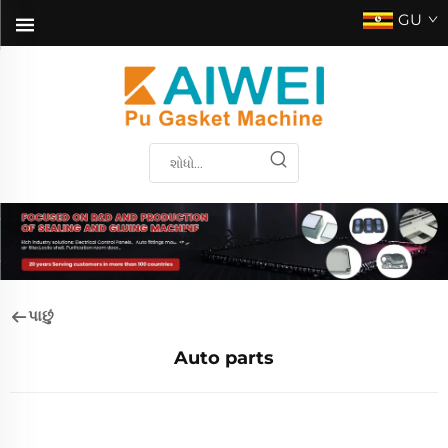
GU
એપ્લિકેશન્સ
પાછું
Auto parts