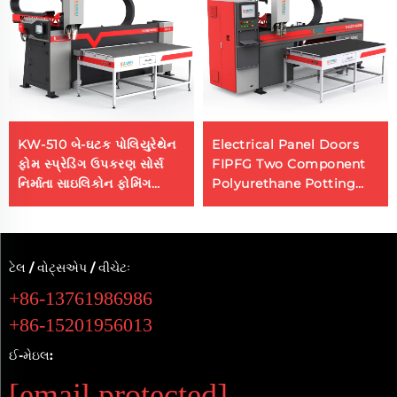
KW-510 બે-ઘટક પોલિયુરેથેન
Electrical Panel Doors
ફોમ સ્પ્રેડિંગ ઉપકરણ સોર્સ
FIPFG Two Component
નિર્માતા સાઇલિકોન ફોમિંગ
Polyurethane Potting
મશીન
Machine
ટેલ / વોટ્સએપ / વીચેટઃ
+86-13761986986
+86-15201956013
ઈ-મેઇલ:
[email protected]