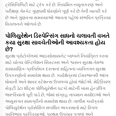
ટ્રેસિબિલિટી માટે ટ્રૅક કરે છે. નિયમિત નમૂનાકરણ અને
પરીક્ષણ ગેસ્કેટ ગુણધર્મો ધોરણોને પૂર્ણ કરે છે તેની ખાતરી કરે
છે અને ગુણવત્તા સમસ્યાઓ આવતા પહેલાં સંભવિત પ્રક્રિયા
વિચલનને ઓળખે છે.
પોલિયુરેથેન ડિસ્પેન્સિંગ સાધનો ચલાવતી વખતે
કયા સુરક્ષા સાવચેતીઓની આવશ્યકતા હોય
છે?
સુરક્ષા પ્રોટોકોલમાં આઇસોસાયનેટ બાષ્પને નિયંત્રિત કરવા
માટે યોગ્ય વેન્ટિલેશન સિસ્ટમ્સ અને શ્વસન સુરક્ષા તેમજ
રાસાયણિક-પ્રતિરોધક દસ્તાનાં સહિતના વ્યક્તિગત સુરક્ષા
ઉપકરણોનો સમાવેશ થાય છે. કાર્યક્ષેત્રમાં ઈમરજન્સી આંખ
ધોવાની અને શાવર સ્ટેશન્સ ઉપલબ્ધ હોવાં જોઈએ. મેટિરિયલ
સેફ્ટી ડેટા શીટ્સ પોલિયુરેથેન ઘટકો માટેની ખાસ હેન્ડલિંગ
જરૂરિયાતો પૂરી પાડે છે, જેમાં સંગ્રહ તાપમાન મર્યાદાઓ અને
અસુસંગત સામગ્રીનો સમાવેશ થાય છે. તાલીમ કાર્યક્રમો
પોલિયુરેથેન પ્રોસેસિંગ સંબંધિત અકસ્માતો માટે સ્પિલ
પ્રતિભાવ પ્રક્રિયાઓ, પ્રથમ ઉપચાર પગલાં અને