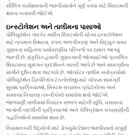
સીલિંગ કાર્યક્ષમતાની જરૂરિયાતોને પૂર્ણ કરવા માટે સિસ્ટમની
ક્ષમતા બતાવવી જોઈએ.
ઇન્સ્ટોલેશન અને તાલીમના પાસાઓ
પોલિયુરેથેન ગાસ્કેટ મશીન સિસ્ટમોની યોગ્ય ઇન્સ્ટોલેશન
માટે તાપમાન સ્થિરતા, કંપન અલગીકરણ અને વિદ્યુત પાવર
ગુણવત્તા સહિતના પર્યાવરણીય પરિબળો પર ધ્યાન આપવું
જરૂરી છે. સંકુચિત હવાની ગુણવત્તાની જોગવાઈઓ પ્રચલિત
સિસ્ટમના સુસંગત પ્રદર્શનને ખાતરી આપે છે અને સામગ્રીના
માર્ગોને દૂષિત થતા અટકાવે છે. ઑપરેટર તાલીમ કાર્યક્રમોમાં
પોલિયુરેથેન ડિસ્પેન્સિંગ ટેકનોલોજી માટે ચોક્કસ સામગ્રી
સુરક્ષા પ્રક્રિયાઓ, સિસ્ટમ સંચાલન પ્રોટોકોલ્સ અને
સમસ્યા નિવારણ તકનીકોનો સમાવેશ થવો જોઈએ.
જાળવણી તાલીમમાં નિવારક સંભાળ માટેની સૂચિ, ઘસારાના
ભાગોની બદલીની પ્રક્રિયાઓ અને કેલિબ્રેશન ચકાસણીની
પદ્ધતિઓનો સમાવેશ થાય છે.
નિયમનકારી ઉદ્યોગો માટે ડોક્યુમેન્ટેશન જરૂરિયાતો સંપૂર્ણ