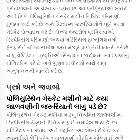
ઇન્સ્ટોલેશન ક્વોલિફિકેશન અને ઓપરેશનલ ક્વોલિફિકેશન
પ્રોટોકોલની આવશ્યકતા હોય છે. આ પ્રક્રિયાઓ ખાતરી
આપે છે કે પોલિયુરિથેન ગેસ્કેટ મશીન નિર્દિષ્ટ પરિમાણો
મુજબ કાર્ય કરે છે અને ડિઝાઇન જરૂરિયાતોને પૂર્ણ કરતા
ગેસ્કેટ ઉત્પાદન કરે છે. ચેન્જ કન્ટ્રોલ પ્રક્રિયાઓ
ડિસ્પેન્સિંગ પરિમાણો અથવા મટિરિયલ ફોર્મ્યુલેશનમાં
ફેરફારોને યોગ્ય સમીક્ષા અને મંજૂરી મળે તેની ખાતરી કરે છે.
ચાલુ વેલિડેશન પ્રવૃત્તિઓ સિસ્ટમના કાર્યક્ષમતાના વલણોનું
મોનિટરિંગ કરે છે અને ગુણવત્તા ધોરણો સાથે ચાલુ
અનુપાલનની ખાતરી કરે છે.
પ્રશ્નો અને જવાબો
પોલિયુરિથેન ગેસ્કેટ મશીનો માટે કયા
જાળવણીની જરૂરિયાતો લાગુ પડે છે?
પોલિયુરેથેન ગેસ્કેટ મશીનો માટેનું નિયમિત જાળવણીમાં
ડિસ્પેન્સિંગ હેડ્સની દૈનિક સફાઈ સમાવેશ થાય છે, જે
મટિરિયલના જમાવ અને ક્યુરિંગ અવશેષને રોકે છે. દર
અઠવાડિયે કેલિબ્રેશન ચકાસણી મીટરિંગ ચોકસાઈ અને