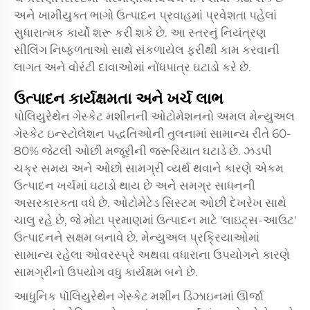
અને ખામીયુક્ત ભાગો ઉત્પાદન પ્રવાહમાં પ્રવેશતા પહેલાં
સુધારાત્મક કાર્યો શરૂ કરી શકે છે. આ સ્તરનું નિયંત્રણ
સીલિંગ નિષ્ફળતાઓ સાથે સંકળાયેલ ફરીથી કામ કરવાની
લાગત અને વોરંટી દાવાઓમાં નોંધપાત્ર ઘટાડો કરે છે.
ઉત્પાદન કાર્યક્ષમતા અને ખર્ચ લાભ
પોલિયુરેથેન ગેસ્કેટ મશીનની ઓટોમેશનનો અમલ મેન્યુઅલ
ગેસ્કેટ ઇન્સ્ટોલેશન પદ્ધતિઓની તુલનામાં સામાન્ય રીતે 60-
80% જેટલી ઓછી મજૂરીની જરૂરિયાત ઘટાડે છે. ઝડપી
ચક્ર સમય અને ઓછો સામગ્રી વ્યર્થ થવાને કારણે એકમ
ઉત્પાદન ખર્ચમાં ઘટાડો થાય છે અને સમગ્ર સાધનની
અસરકારકતા વધે છે. ઓટોમેટેડ સિસ્ટમ ઓછી દેખરેખ સાથે
ચાલુ રહે છે, જે મોટા પ્રમાણમાં ઉત્પાદન માટે 'લાઇટ્સ-આઉટ'
ઉત્પાદનને સક્ષમ બનાવે છે. મેન્યુઅલ પ્રક્રિયાઓમાં
સામાન્ય રહેલા ઓવરસ્પ્રે અથવા વધારાના ઉપયોગને કારણે
સામગ્રીનો ઉપયોગ વધુ કાર્યક્ષમ બને છે.
આધુનિક પૉલિયુરેથેન ગેસ્કેટ મશીન ડિઝાઇનમાં ઊર્જા