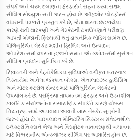
સંપર્ક અને ચરમ દબાણના ફેરફારોને સહન કરવા સક્ષમ
સીલિંગ સોલ્યુશન્સની જરૂર હોય છે. ઑફશોર પ્લેટફોર્મ્સ
વધારાની પડકારો પ્રસ્તુત કરે છે, જેમાં ક્ષારના છંટકાયેલા
કારણે થતી ક્ષારકણી અને ગેસ્કેટની ટકાઉપણાને પરીક્ષણ
આપતી મોજાંની ક્રિયાથી થતું ડાયનેમિક લોડિંગ સામેલ છે.
પોલિયુરિથેન ગેસ્કેટ મશીન ડ્રિલિંગ અને ઉત્પાદન
ઓપરેશન્સમાં વપરાતા હજારો સમાન એન્ક્લોઝર્સમાં સુસંગત
સીલિંગ પ્રદર્શન સુનિશ્ચિત કરે છે.
રિફાઇનરી અને પેટ્રોકેમિકલ સુવિધાઓ વર્ગીકૃત ખતરનાક
વિસ્તારોમાં આવેલા જંકશન બૉક્સ, એનાલાઇઝર હાઉસિંગ
અને મોટર કંટ્રોલ સેન્ટર માટે પૉલિયુરિથેન ગેસ્કેટનો
ઉપયોગ કરે છે. પ્રક્રિયા તાપમાનમાં ફેરફાર અને ઉડનશીલ
કાર્બનિક સંયોજનોના રાસાયણિક સંપર્કને કારણે ચોક્કસ
નિયંત્રણ સાથે આપવામાં આવતી ખાસ ગેસ્કેટ સૂત્રોની
જરૂર હોય છે. પાઇપલાઇન મોનિટરિંગ સિસ્ટમ્સ સંવેદનશીલ
ઇલેક્ટ્રોનિક્સને ભેજ અને વિસ્ફોટક વાતાવરણથી બચાવવા
માટે વિશ્વસનીય એન્ક્લોઝર સીલિંગ પર આધારિત હોય છે.