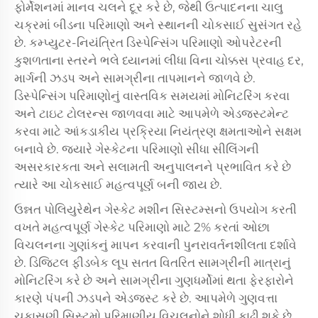
ફોર્મેશનમાં માનવ ચલને દૂર કરે છે, જેથી ઉત્પાદનના ચાલુ
ચક્રમાં બીડના પરિમાણો અને સ્થાનની ચોકસાઈ સુસંગત રહે
છે. કમ્પ્યુટર-નિયંત્રિત ડિસ્પેન્સિંગ પરિમાણો ઓપરેટરની
કુશળતાના સ્તરને ભલે ધ્યાનમાં લીધા વિના ચોક્કસ પ્રવાહ દર,
માર્ગની ઝડપ અને સામગ્રીના તાપમાનને જાળવે છે.
ડિસ્પેન્સિંગ પરિમાણોનું વાસ્તવિક સમયમાં મોનિટરિંગ કરવા
અને ટાઇટ ટોલરન્સ જાળવવા માટે આપમેળે એડજસ્ટમેન્ટ
કરવા માટે આંકડાકીય પ્રક્રિયા નિયંત્રણ ક્ષમતાઓને સક્ષમ
બનાવે છે. જ્યારે ગેસ્કેટના પરિમાણો સીધા સીલિંગની
અસરકારકતા અને સલામતી અનુપાલનને પ્રભાવિત કરે છે
ત્યારે આ ચોકસાઈ મહત્વપૂર્ણ બની જાય છે.
ઉન્નત પોલિયુરેથેન ગેસ્કેટ મશીન સિસ્ટમ્સનો ઉપયોગ કરતી
વખતે મહત્વપૂર્ણ ગેસ્કેટ પરિમાણો માટે 2% કરતાં ઓછા
વિચલનના ગુણાંકનું માપન કરવાની પુનરાવર્તનશીલતા દર્શાવે
છે. ડિજિટલ ફીડબેક લૂપ સતત વિતરિત સામગ્રીની માત્રાનું
મોનિટરિંગ કરે છે અને સામગ્રીના ગુણધર્મોમાં થતા ફેરફારોને
કારણે પંપની ઝડપને એડજસ્ટ કરે છે. આપમેળે ગુણવત્તા
ચકાસણી સિસ્ટમો પરિમાણીય વિચલનોને શોધી કાઢી શકે છે