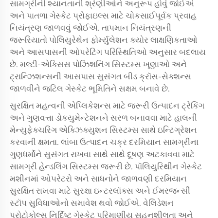
સામગ્રીની શ્યાનતાની શ્રેણીઓને અનુરૂપ હોવું જોઈએ
અને પાતળા ગેસ્કેટ પ્રોફાઇલ્સ માટે ચોકસાઈપૂર્વક પ્રવાહ
નિયંત્રણ જાળવવું જોઈએ. તાપમાન નિયંત્રણની
જરૂરિયાતો પોલિયુરેથેન ફોર્મ્યુલેશન ક્યોર લાક્ષણિકતાઓ
અને આસપાસની ઓપરેટિંગ પરિસ્થિતિઓ અનુસાર બદલાય
છે. મલ્ટી-એક્સિસ પોઝિશનિંગ સિસ્ટમ્સ ખૂણાઓ અને
ટ્રાન્ઝિશન્સની આસપાસ સુસંગત બીડ ક્રૉસ-સેક્શન્સ
જાળવીને જટિલ ગેસ્કેટ ભૂમિતિને સક્ષમ બનાવે છે.
સુરક્ષિત મહત્વની એપ્લિકેશન્સ માટે જરૂરી ઉત્પાદન ટ્ર‍ેકિંગ
અને ગુણવત્તા ડોકયુમેન્ટેશનને સરળ બનાવવા માટે હાલની
મેન્યુફેક્ચરિંગ એક્ઝિક્યુશન સિસ્ટમ્સ સાથે ઇન્ટિગ્રેશન
કરવાની ક્ષમતા. લાંબા ઉત્પાદન ચક્ર દરમિયાન સામગ્રીના
ગુણધર્મોને સુસંગત રાખવા સાથે સાથે દૂષણ અટકાવવા માટે
સામગ્રી હેન્ડલિંગ સિસ્ટમ્સ જરૂરી છે. પૉલિયુરિથીન ગેસ્કેટ
મશીનમાં ઓપરેટરો અને સાધનોને જાળવણી દરમિયાન
સુરક્ષિત રાખવા માટે સુરક્ષા ઇન્ટરલૉક્સ અને ઈમરજન્સી
સ્ટૉપ સુવિધાઓનો સમાવેશ થવો જોઈએ. વેલિડેશન
પ્રોટોકોલ્સ નિર્દિષ્ટ ગેસ્કેટ પરિમાણીય સહનશીલતા અને