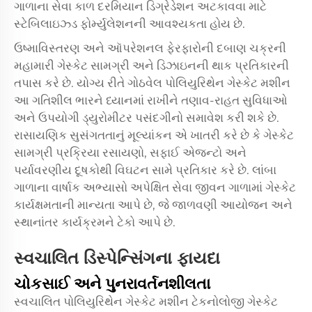
ગાળાના સેવા કાળ દરમિયાન ડિગ્રેડેશન અટકાવવા માટે
સ્ટેબિલાઇઝ્ડ ફોર્મ્યુલેશનની આવશ્યકતા હોય છે.
ઉષ્માવિસ્તરણ અને ઑપરેશનલ ફેરફારોની દબાણ ચક્રની
મહામારી ગેસ્કેટ સામગ્રી અને ડિઝાઇનની થાક પ્રતિકારની
તપાસ કરે છે. યોગ્ય રીતે ગોઠવેલ પોલિયુરિથેન ગેસ્કેટ મશીન
આ ગતિશીલ ભારને ધ્યાનમાં રાખીને તણાવ-રાહત સુવિધાઓ
અને ઉપયોગી ડ્યુરોમીટર પસંદગીનો સમાવેશ કરી શકે છે.
રાસાયણિક સુસંગતતાનું મૂલ્યાંકન એ ખાતરી કરે છે કે ગેસ્કેટ
સામગ્રી પ્રક્રિયા રસાયણો, સફાઈ એજન્ટો અને
પર્યાવરણીય દૂષકોથી વિઘટન સામે પ્રતિકાર કરે છે. લાંબા
ગાળાના વાર્ષાક અભ્યાસો અપેક્ષિત સેવા જીવન ગાળામાં ગેસ્કેટ
કાર્યક્ષમતાની માન્યતા આપે છે, જે જાળવણી આયોજન અને
સ્થાનાંતર કાર્યક્રમને ટેકો આપે છે.
સ્વચાલિત ડિસ્પેન્સિંગના ફાયદા
ચોકસાઈ અને પુનરાવર્તનશીલતા
સ્વચાલિત
પોલિયુરિથેન ગેસ્કેટ મશીન
ટેકનોલોજી ગેસ્કેટ