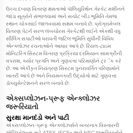
ઉચ્ચ દબાણ વિતરણ ક્ષમતાઓ પૉલિયુરિથેન ગેસ્કેટ મશીનને
જાડા સૂત્રોને સંભાળવામાં અને સચોટ બીડ ભૂમિતિ તેમજ
સ્થાન ચોકસાઈ જાળવવામાં સક્ષમ બનાવે છે. પ્રોગ્રામેબલ
વિતરણ પેટર્ન સરળ લંબચોરસ ગેસ્કેટથી લઈને એકથી વધુ
સીલિંગ સપાટીઓ ધરાવતી જટિલ ભૂમિતિ સુધીની વિવિધ
એન્ક્લોઝર રચનાઓને આધાર આપે છે. રિયલ-ટાઇમ
મોનિટરિંગ સિસ્ટમ વિતરણ પ્રક્રિયા દરમિયાન સામગ્રીની
વપરાશ, ક્યોર પ્રગતિ અને ગુણવત્તા પરિમાણોને ટ્ર‍ॅક કરે
છે. આ એકીકૃત નિયંત્રણ સિસ્ટમ પુનરાવર્તિત પરિણામોને
ખાતરી આપે છે અને નિયમનકારી ઉદ્યોગો માટે ગુણવત્તા
ડૉક્યુમેન્ટેશનને સરળ બનાવે છે.
એક્સપ્લોઝન-પ્રૂફ એન્ક્લોઝર
જરૂરિયાતો
સુરક્ષા માનદંડો અને પાટી
એક્સપ્લોઝન-પ્રૂફ એન્ક્લોઝર્સને ખતરનાક વિસ્તારની
એપ્લિકેશન્સ માટે ATEX, IECEx અને NEC જરૂરિયાતોને