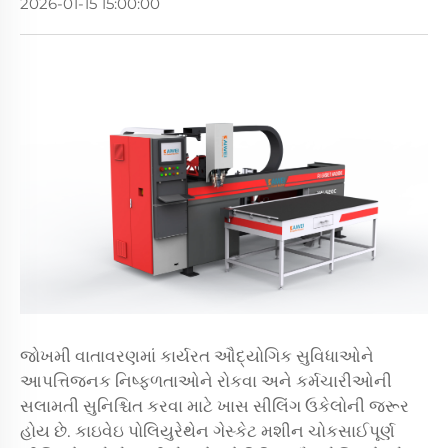
2026-01-15 15:00:00
જોખમી વાતાવરણમાં કાર્યરત ઔદ્યોગિક સુવિધાઓને
આપત્તિજનક નિષ્ફળતાઓને રોકવા અને કર્મચારીઓની
સલામતી સુનિશ્ચિત કરવા માટે ખાસ સીલિંગ ઉકેલોની જરૂર
હોય છે. કાઇવેઇ પોલિયુરેથેન ગેસ્કેટ મશીન ચોકસાઈપૂર્ણ