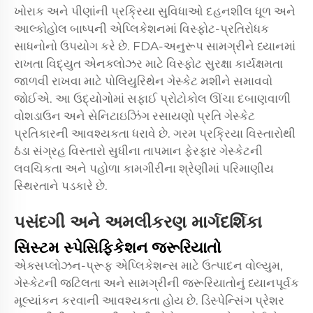
ખોરાક અને પીણાંની પ્રક્રિયા સુવિધાઓ દહનશીલ ધૂળ અને
આલ્કોહોલ બાષ્પની એપ્લિકેશનમાં વિસ્ફોટ-પ્રતિરોધક
સાધનોનો ઉપયોગ કરે છે. FDA-અનુરૂપ સામગ્રીને ધ્યાનમાં
રાખતા વિદ્યુત એનક્લોઝર માટે વિસ્ફોટ સુરક્ષા કાર્યક્ષમતા
જાળવી રાખવા માટે પોલિયુરિથેન ગેસ્કેટ મશીને સમાવવો
જોઈએ. આ ઉદ્યોગોમાં સફાઈ પ્રોટોકોલ ઊંચા દબાણવાળી
વોશડાઉન અને સેનિટાઇઝિંગ રસાયણો પ્રતિ ગેસ્કેટ
પ્રતિકારની આવશ્યકતા ધરાવે છે. ગરમ પ્રક્રિયા વિસ્તારોથી
ઠંડા સંગ્રહ વિસ્તારો સુધીના તાપમાન ફેરફાર ગેસ્કેટની
લવચિકતા અને પહોળા કામગીરીના શ્રેણીમાં પરિમાણીય
સ્થિરતાને પડકારે છે.
પસંદગી અને અમલીકરણ માર્ગદર્શિકા
સિસ્ટમ સ્પેસિફિકેશન જરૂરિયાતો
એક્સપ્લોઝન-પ્રૂફ એપ્લિકેશન્સ માટે ઉત્પાદન વોલ્યુમ,
ગેસ્કેટની જટિલતા અને સામગ્રીની જરૂરિયાતોનું ધ્યાનપૂર્વક
મૂલ્યાંકન કરવાની આવશ્યકતા હોય છે. ડિસ્પેન્સિંગ પ્રેશર