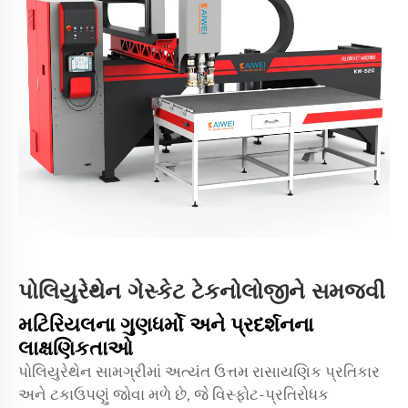
પોલિયુરેથેન ગેસ્કેટ ટેકનોલોજીને સમજવી
મટિરિયલના ગુણધર્મો અને પ્રદર્શનના
લાક્ષણિકતાઓ
પોલિયુરેથેન સામગ્રીમાં અત્યંત ઉત્તમ રાસાયણિક પ્રતિકાર
અને ટકાઉપણું જોવા મળે છે, જે વિસ્ફોટ-પ્રતિરોધક