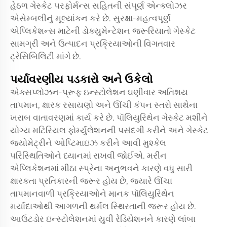
હેઠળ ગેસ્કેટ પરફોર્મન્સ સહિતની સંપૂર્ણ એન્ક્લોઝર
એસેમ્બલીનું મૂલ્યાંકન કરે છે. સુરક્ષા-મહત્વપૂર્ણ
એપ્લિકેશન્સ માટેની ડોક્યુમેન્ટેશન જરૂરિયાતો ગેસ્કેટ
સામગ્રી અને ઉત્પાદન પ્રક્રિયાઓની વિગતવાર
ટ્રેસિબિલિટી માંગે છે.
પર્યાવરણીય પડકારો અને ઉકેલો
એક્સપ્લોઝન-પ્રૂફ ઇન્સ્ટોલેશન ઘણીવાર અતિશય
તાપમાન, ક્ષારક રસાયણો અને ઊંચી કંપન સ્તરો સાથેના
ખરાબ વાતાવરણમાં કાર્ય કરે છે. પૉલિયુરિથેન ગેસ્કેટ મશીને
યોગ્ય મટિરિયલ ફોર્મ્યુલેશનની પસંદગી કરીને અને ગેસ્કેટ
જ્યોમેટ્રીને ઓપ્ટિમાઇઝ કરીને આવી મુશ્કેલ
પરિસ્થિતિઓને ધ્યાનમાં રાખવી જોઈએ. મરીન
એપ્લિકેશનમાં મીઠા સ્પ્રેના અનુભવને કારણે વધુ સારી
ક્ષારકતા પ્રતિકારની જરૂર હોય છે, જ્યારે ઊંચા
તાપમાનવાળી પ્રક્રિયાઓને માનક પૉલિયુરિથેન
મર્યાદાઓથી આગળની થર્મલ સ્થિરતાની જરૂર હોય છે.
આઉટડોર ઇન્સ્ટોલેશનમાં યુવી રેડિયેશનને કારણે લાંબા