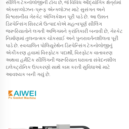
સીલિંગ ટેકનોલોજીની ટોચ છે, જે વિવિધ ઔદ્યોગિક ક્ષેત્રોમાં
એક્સપ્લોઝન-પ્રૂફ એન્ક્લોઝર માટે સુસંગત અને
વિશ્વસનીય ગેસ્કેટ એપ્લિકેશન પૂરી પાડે છે. આ ઉન્નત
ડિસ્પેન્સિંગ સિસ્ટમે ઉત્પાદકોએ મહત્વપૂર્ણ સીલિંગ
જરૂરિયાતોને લગતી અભિગમને ક્રાંતિકારી બનાવી છે, ગેસ્કેટ
નિર્માણમાં તુલનાત્મક ચોકસાઈ અને પુનરાવર્તનશીલતા પૂરી
પાડે છે. સ્વચાલિત પોલિયુરેથેન ડિસ્પેન્સિંગ ટેકનોલોજીનું
એકીકરણ હવામાં વિસ્ફોટક પદાર્થો, વિસ્ફોટક વાતાવરણ
અથવા હર્મેટિક સીલિંગની જરૂરિયાત ધરાવતા સંવેદનશીલ
ઇલેક્ટ્રોનિક ઉપકરણો સાથે કામ કરતી સુવિધાઓ માટે
આવશ્યક બની ગયું છે.