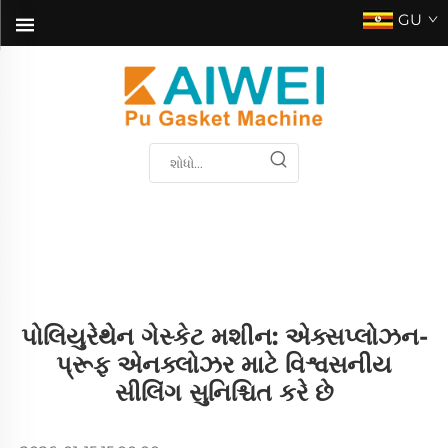
GU
પોલિયુરેથેન ગેસ્કેટ મશીન: એક્સપ્લોઝન-
પ્રૂફ એનક્લોઝર માટે વિશ્વસનીય
સીલિંગ સુનિશ્ચિત કરે છે