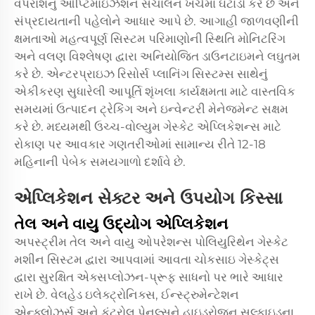
વપરાશનું ઓપ્ટિમાઇઝેશન સંચાલન ખર્ચમાં ઘટાડો કરે છે અને
સંપ્રદાયતાની પહેલોને આધાર આપે છે. આગાહી જાળવણીની
ક્ષમતાઓ મહત્વપૂર્ણ સિસ્ટમ પરિમાણોની સ્થિતિ મોનિટરિંગ
અને વલણ વિશ્લેષણ દ્વારા અનિયોજિત ડાઉનટાઇમને લઘુતમ
કરે છે. એન્ટરપ્રાઇઝ રિસોર્સ પ્લાનિંગ સિસ્ટમ્સ સાથેનું
એકીકરણ સુધારેલી આપૂર્તિ શૃંખલા કાર્યક્ષમતા માટે વાસ્તવિક
સમયમાં ઉત્પાદન ટ્રેકિંગ અને ઇન્વેન્ટરી મેનેજમેન્ટ સક્ષમ
કરે છે. મધ્યમથી ઉચ્ચ-વોલ્યુમ ગેસ્કેટ એપ્લિકેશન્સ માટે
રોકાણ પર આવકાર ગણતરીઓમાં સામાન્ય રીતે 12-18
મહિનાની પેબેક સમયગાળો દર્શાવે છે.
એપ્લિકેશન સેક્ટર અને ઉપયોગ કિસ્સા
તેલ અને વાયુ ઉદ્યોગ એપ્લિકેશન
અપસ્ટ્રીમ તેલ અને વાયુ ઓપરેશન્સ પોલિયુરિથેન ગેસ્કેટ
મશીન સિસ્ટમ દ્વારા આપવામાં આવતા ચોકસાઇ ગેસ્કેટ્સ
દ્વારા સુરક્ષિત એક્સપ્લોઝન-પ્રૂફ સાધનો પર ભારે આધાર
રાખે છે. વેલહેડ ઇલેક્ટ્રોનિક્સ, ઈન્સ્ટ્રુમેન્ટેશન
એન્ક્લોઝર્સ અને કંટ્રોલ પેનલ્સને હાઇડ્રોજન સલ્ફાઇડના