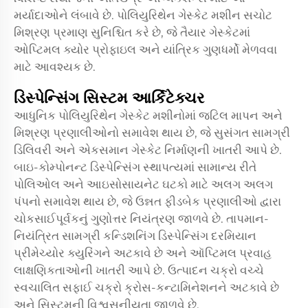
મર્યાદાઓને લંબાવે છે. પોલિયુરિથેન ગેસ્કેટ મશીન સચોટ
મિશ્રણ પ્રમાણ સુનિશ્ચિત કરે છે, જે તૈયાર ગેસ્કેટમાં
ઓપ્ટિમલ ક્યોર પ્રોફાઇલ અને યાંત્રિક ગુણધર્મો મેળવવા
માટે આવશ્યક છે.
ડિસ્પેન્સિંગ સિસ્ટમ આર્કિટેક્ચર
આધુનિક પોલિયુરિથેન ગેસ્કેટ મશીનોમાં જટિલ માપન અને
મિશ્રણ પ્રણાલીઓનો સમાવેશ થાય છે, જે સુસંગત સામગ્રી
ડિલિવરી અને એકસમાન ગેસ્કેટ નિર્માણની ખાતરી આપે છે.
બાઇ-કોમ્પોનન્ટ ડિસ્પેન્સિંગ સ્થાપત્યમાં સામાન્ય રીતે
પોલિઓલ અને આઇસોસાયનેટ ઘટકો માટે અલગ અલગ
પંપનો સમાવેશ થાય છે, જે ઉન્નત ફીડબેક પ્રણાલીઓ દ્વારા
ચોકસાઈપૂર્વકનું ગુણોત્તર નિયંત્રણ જાળવે છે. તાપમાન-
નિયંત્રિત સામગ્રી કન્ડિશનિંગ ડિસ્પેન્સિંગ દરમિયાન
પ્રીમેચ્યોર ક્યુરિંગને અટકાવે છે અને ઑપ્ટિમલ પ્રવાહ
લાક્ષણિકતાઓની ખાતરી આપે છે. ઉત્પાદન ચક્રો વચ્ચે
સ્વચાલિત સફાઈ ચક્રો ક્રોસ-કન્ટામિનેશનને અટકાવે છે
અને સિસ્ટમની વિશ્વસનીયતા જાળવે છે.