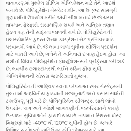
વાતાવરણમાં મુશ્કેલ સીલિંગ એપ્લિકેશન માટે તેને આદર્શ
બનાવે છે. પોલિયુરેથેન ગેસ્કેટ મશીન આ ઉત્કૃષ્ટ સામગ્રી
ગુણધર્મોનો ઉપયોગ કરીને એવી સીલ બનાવે છે જે ચરમ
તાપમાન ફેરફારો, રાસાયણિક સંપર્ક અને યાંત્રિક તણાવ
હેઠળ પણ તેની સાંદ્રતા જાળવી રાખે છે. પોલિયુરેથેનની
ઇલાસ્ટોમરિક કુદરત ઉત્તમ કમ્પ્રેશન સેટ પ્રતિકાર માટે
પરવાનગી આપે છે, જે લાંબા ગાળા સુધીના સીલિંગ પ્રદર્શન
માટે ખાતરી આપે છે, ભલેને તે અનિવાર્ય દબાણ હેઠળ હોય. આ
મશીનો વિવિધ પોલિયુરેથેન ફોર્મ્યુલેશન્સને પ્રક્રિયા કરી શકે
છે, લવચીક ઇલાસ્ટોમરથી લઈને કઠિન ફીણ સુધી,
એપ્લિકેશનની ચોક્કસ જરૂરિયાતો મુજબ.
પોલિયુરિથેનની આણ્વિક રચના પરંપરાગત રબર ગેસ્કેટ્સની
તુલનામાં અદ્વિતીય ફાટવાની મજબૂતાઈ અને ઘસારા સામેની
ટકાઉપણું પૂરી પાડે છે. પોલિયુરિથેન સીલન્ટ્સ સાથે લાંબો
ઉપયોગ કાળ અને ઓછી જાળવણીની જરૂરિયાતને કારણે
ઉત્પાદન સુવિધાઓને ફાયદો થાય છે. તાપમાન સ્થિરતા ધોરણ
મિશ્રણો માટે -40°C થી 120°C સુધીની હોય છે, જ્યારે
વિશિષ્ટ સંયોજનો અતિઉગ્ર એપ્લિકેશન્સ માટે આ