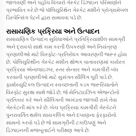
જાળવણી અને પહોંચ વિચારો ગેસ્કેટ ડિઝાઇન પરિમાણોને
પ્રભાવિત કરે છે જે પૉલિયુરિથેન ગેસ્કેટ મશીને પ્રોગ્રામેબલ
ડિસ્પેન્સિંગ પેટર્ન દ્વારા સમાવવા પડે છે.
રાસાયણિક પ્રક્રિયા અને ઉત્પાદન
રાસાયણિક ઉત્પાદન સુવિધાઓને પ્રતિક્રિયાશીલ સામગ્રી
અને દ્રાવકો સાથે કામ કરતી ઉપકરણો અને નિયંત્રણ
પ્રણાલીઓ માટે વિસ્ફોટ-પ્રતિરોધક આવરણની જરૂર હોય
છે. પોલિયુરિથીન ગેસ્કેટ મશીન ક્ષોભક વાતાવરણમાં કાર્યરત
પ્રક્રિયા એનાલાઇઝર, સ્તર સેન્સર અને કામગીરી બંધ
કરવાની પ્રણાલીઓ માટે સુસંગત સીલિંગ પૂરી પાડે છે.
ફાર્માસ્યુટિકલ ઉત્પાદન સ્વચ્છતાની કડક જરૂરિયાતોને
વિસ્ફોટ સુરક્ષા સાથે જોડે છે, જે સેનિટાઇઝિંગ એજન્ટોનો
પ્રતિકાર કરે અને સીલિંગની અખંડતા જાળવી રાખે તેવા
ગેસ્કેટની માંગ કરે છે. બેચ પ્રક્રિયા કામગીરી ગેસ્કેટને
પુનરાવર્તિત થર્મલ સાયકલિંગ અને દબાણના ફેરફારોનો
સામનો કરવો પડે છે જે સામગ્રીની ટકાઉપણું અને
ડિઝાઇનની મજબૂતાઈને પરીક્ષણ આપે છે.