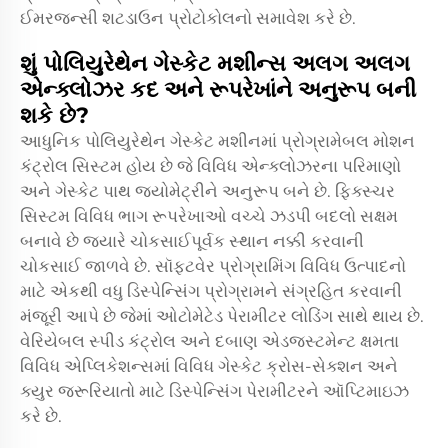
ઈમરજન્સી શટડાઉન પ્રોટોકોલનો સમાવેશ કરે છે.
શું પોલિયુરેથેન ગેસ્કેટ મશીન્સ અલગ અલગ
એન્ક્લોઝર કદ અને રૂપરેખાંને અનુરૂપ બની
શકે છે?
આધુનિક પોલિયુરેથેન ગેસ્કેટ મશીનમાં પ્રોગ્રામેબલ મોશન
કંટ્રોલ સિસ્ટમ હોય છે જે વિવિધ એન્ક્લોઝરના પરિમાણો
અને ગેસ્કેટ પાથ જ્યોમેટ્રીને અનુરૂપ બને છે. ફિક્સ્ચર
સિસ્ટમ વિવિધ ભાગ રૂપરેખાઓ વચ્ચે ઝડપી બદલો સક્ષમ
બનાવે છે જ્યારે ચોકસાઈપૂર્વક સ્થાન નક્કી કરવાની
ચોકસાઈ જાળવે છે. સૉફ્ટવેર પ્રોગ્રામિંગ વિવિધ ઉત્પાદનો
માટે એકથી વધુ ડિસ્પેન્સિંગ પ્રોગ્રામને સંગ્રહિત કરવાની
મંજૂરી આપે છે જેમાં ઓટોમેટેડ પેરામીટર લોડિંગ સાથે થાય છે.
વેરિયેબલ સ્પીડ કંટ્રોલ અને દબાણ એડજસ્ટમેન્ટ ક્ષમતા
વિવિધ એપ્લિકેશન્સમાં વિવિધ ગેસ્કેટ ક્રોસ-સેક્શન અને
ક્યુર જરૂરિયાતો માટે ડિસ્પેન્સિંગ પેરામીટરને ઑપ્ટિમાઇઝ
કરે છે.