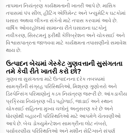
તાપમાન નિયંત્રણ કાર્યક્ષમતાની ખાતરી આપે છે. માસિક
તપાસમાં પંપ સીલ, હીટિંગ એલિમેન્ટ અને પ્ન્યુમેટિક ઘટકોમાં
ઘસારા અથવા લીકના સંકેતો માટે તપાસ કરવામાં આવે છે.
વાર્ષિક ઓવરહૉલમાં સામાન્ય રીતે ઘસારાના ઘટકોનું
નવીકરણ, સિસ્ટમનું ફરીથી કેલિબ્રેશન અને ચોકસાઈ અને
વિશ્વાસપાત્રતા જાળવવા માટે કાર્યક્ષમતા તપાસણીનો સમાવેશ
થાય છે.
ઉત્પાદન બેચમાં ગેસ્કેટ ગુણવત્તાની સુસંગતતા
તમે કેવી રીતે ખાતરી કરો છો?
ગુણવત્તા સુસંગતતા માટે ઉત્પાદનના દરેક તબક્કામાં
સામગ્રીની સંગ્રહ પરિસ્થિતિઓ, મિશ્રણ ગુણોત્તરો અને
ડિસ્પેન્સિંગ પરિમાણોનું કડક નિયંત્રણ જરૂરી છે. આંકડાકીય
પ્રક્રિયા નિયંત્રણ બીડ પહોળાઈ, જાડાઈ અને સ્થાન
ચોકસાઈ સહિતના મુખ્ય ચલોનું અનુસરણ કરે છે અને
ધોરણોથી બહારની પરિસ્થિતિઓ માટે આપમેળે ચેતવણીઓ
આપે છે. બેચ ડોક્યુમેન્ટેશન સામગ્રીના લોટ નંબરો,
પર્યાવરણીય પરિસ્થિતિઓ અને મશીન સેટિંગ્સને સંપૂર્ણ