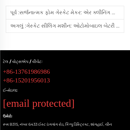
પૂર્વ :
સર્જનાત્મક ફોમ ગેસ્કેટ મેકર: એર ક્લીનિંગ ફિલ્ટર માટે સીલિંગની જરૂરિયાતોને પૂર્ણ કરવી
અગલું :
ગેસ્કેટ સીલિંગ મશીન: ઓટોમોબાઇલ બેટરી કવર માટે સીલિંગ પ્રક્રિયાઓનું અનુકૂળન
ટેલ / વોટ્સએપ / વીચેટઃ
+86-13761986986
+86-15201956013
ઈ-મેઇલ:
[email protected]
ઉમેરોઃ
રૂમ B315, નંબર 6433 ઈસ્ટ ઇંગગાંગ રોડ, કિંગ્પુ ડિસ્ટ્રિક્ટ, શાંગહાઈ, ચીન