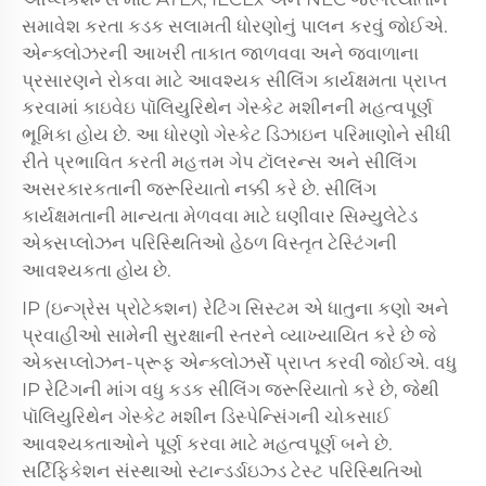
સમાવેશ કરતા કડક સલામતી ધોરણોનું પાલન કરવું જોઈએ.
એન્ક્લોઝરની આખરી તાકાત જાળવવા અને જ્વાળાના
પ્રસારણને રોકવા માટે આવશ્યક સીલિંગ કાર્યક્ષમતા પ્રાપ્ત
કરવામાં કાઇવેઇ પૉલિયુરિથેન ગેસ્કેટ મશીનની મહત્વપૂર્ણ
ભૂમિકા હોય છે. આ ધોરણો ગેસ્કેટ ડિઝાઇન પરિમાણોને સીધી
રીતે પ્રભાવિત કરતી મહત્તમ ગેપ ટૉલરન્સ અને સીલિંગ
અસરકારકતાની જરૂરિયાતો નક્કી કરે છે. સીલિંગ
કાર્યક્ષમતાની માન્યતા મેળવવા માટે ઘણીવાર સિમ્યુલેટેડ
એક્સપ્લોઝન પરિસ્થિતિઓ હેઠળ વિસ્તૃત ટેસ્ટિંગની
આવશ્યકતા હોય છે.
IP (ઇન્ગ્રેસ પ્રોટેક્શન) રેટિંગ સિસ્ટમ એ ધાતુના કણો અને
પ્રવાહીઓ સામેની સુરક્ષાની સ્તરને વ્યાખ્યાયિત કરે છે જે
એક્સપ્લોઝન-પ્રૂફ એન્ક્લોઝર્સે પ્રાપ્ત કરવી જોઈએ. વધુ
IP રેટિંગની માંગ વધુ કડક સીલિંગ જરૂરિયાતો કરે છે, જેથી
પૉલિયુરિથેન ગેસ્કેટ મશીન ડિસ્પેન્સિંગની ચોકસાઈ
આવશ્યકતાઓને પૂર્ણ કરવા માટે મહત્વપૂર્ણ બને છે.
સર્ટિફિકેશન સંસ્થાઓ સ્ટાન્ડર્ડાઇઝ્ડ ટેસ્ટ પરિસ્થિતિઓ