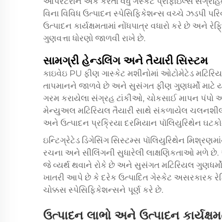
ઑપરેટરોને એક કરતાં વધુ ગેસ્કેટ પ્રોફાઇલ્સ સંગ્રહ
વિના વિવિધ ઉત્પાદન સ્પેસિફિકેશન્સ વચ્ચે ઝડપી પર
ઉત્પાદન કાર્યક્ષમતામાં નોંધપાત્ર વધારો કરે છે અને
ગુણવત્તા ધોરણો જાળવી રાખે છે.
સામગ્રી હેન્ડલિંગ અને તૈયારી સિસ્ટમ
કાઇવેઇ PU ફીણ ગાસ્કેટ મશીનોમાં ઓટોમેટેડ મટિરિયલ
તાપમાનને જાળવે છે અને સુસંગત ફીણ ગુણધર્મો માટે ય
ગરમ કરાયેલા સંગ્રહ ટાંકીઓ, ચોકસાઈ માપન પંપો અન
મેન્યુઅલ મટિરિયલ તૈયારી સાથે સંકળાયેલ ચલનશીલતાન
અને ઉત્પાદન પ્રક્રિયા દરમિયાન પૉલિયુરિથેન ઘટકો
ઇન્ટિગ્રેટેડ ડિગેસિંગ સિસ્ટમ્સ પૉલિયુરિથેન મિશ્ર
રચના અને સીલિંગની સુધારેલી લાક્ષણિકતાઓ મળે છે
જે વ્યર્થ થવાને રોકે છે અને સુસંગત મટિરિયલ ગુણધર
ખાતરી આપે છે કે દરેક ઉત્પાદિત ગેસ્કેટ અસરકારક ર
ચોક્કસ સ્પેસિફિકેશન્સને પૂર્ણ કરે છે.
ઉત્પાદન લાભો અને ઉત્પાદન કાર્યક્ષમ