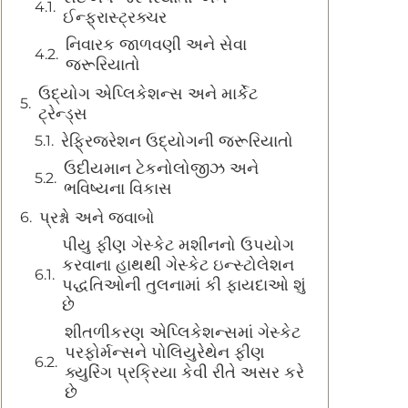
ઈન્ફ્રાસ્ટ્રક્ચર
નિવારક જાળવણી અને સેવા
જરૂરિયાતો
ઉદ્યોગ એપ્લિકેશન્સ અને માર્કેટ
ટ્રેન્ડ્સ
રેફ્રિજરેશન ઉદ્યોગની જરૂરિયાતો
ઉદીયમાન ટેકનોલોજીઝ અને
ભવિષ્યના વિકાસ
પ્રશ્નો અને જવાબો
પીયુ ફીણ ગેસ્કેટ મશીનનો ઉપયોગ
કરવાના હાથથી ગેસ્કેટ ઇન્સ્ટોલેશન
પદ્ધતિઓની તુલનામાં કી ફાયદાઓ શું
છે
શીતળીકરણ એપ્લિકેશન્સમાં ગેસ્કેટ
પરફોર્મન્સને પોલિયુરેથેન ફીણ
ક્યુરિંગ પ્રક્રિયા કેવી રીતે અસર કરે
છે