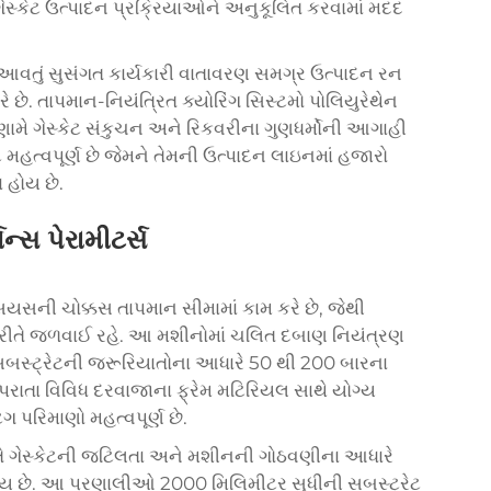
 ગેસ્કેટ ઉત્પાદન પ્રક્રિયાઓને અનુકૂલિત કરવામાં મદદ
માં આવતું સુસંગત કાર્યકારી વાતાવરણ સમગ્ર ઉત્પાદન રન
ે છે. તાપમાન-નિયંત્રિત ક્યોરિંગ સિસ્ટમો પોલિયુરેથેન
રિણામે ગેસ્કેટ સંકુચન અને રિકવરીના ગુણધર્મોની આગાહી
મહત્વપૂર્ણ છે જેમને તેમની ઉત્પાદન લાઇનમાં હજારો
 હોય છે.
્સ પેરામીટર્સ
િયસની ચોક્કસ તાપમાન સીમામાં કામ કરે છે, જેથી
્ય રીતે જળવાઈ રહે. આ મશીનોમાં ચલિત દબાણ નિયંત્રણ
સબસ્ટ્રેટની જરૂરિયાતોના આધારે 50 થી 200 બારના
 વપરાતા વિવિધ દરવાજાના ફ્રેમ મટિરિયલ સાથે યોગ્ય
 પરિમાણો મહત્વપૂર્ણ છે.
ીતે ગેસ્કેટની જટિલતા અને મશીનની ગોઠવણીના આધારે
ોય છે. આ પ્રણાલીઓ 2000 મિલિમીટર સુધીની સબસ્ટ્રેટ