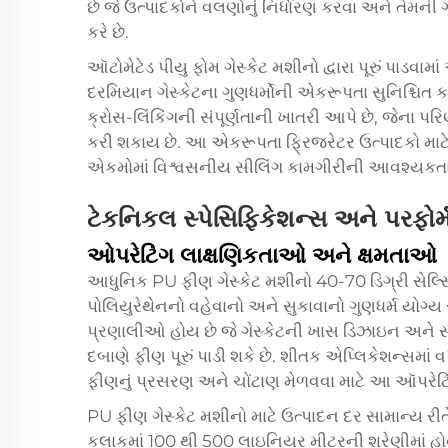
છે જે ઉત્પાદકોને વલણોનું નિર્ધારણ કરવા અને તેમની
કરે છે.
ઑટોમેટેડ પીયુ ફોમ ગેસ્કેટ મશીનો દ્વારા પૂરું પાડવા
દરમિયાન ગેસ્કેટના ગુણધર્મોની એકરૂપતા સુનિશ્ચિત કર
ક્રોસ-લિંકિંગની સંપૂર્ણતાની ખાતરી આપે છે, જેના પ
કરી શકાય છે. આ એકરૂપતા ફ્રિજરેટર ઉત્પાદકો માટે 
એકમોમાં વિશ્વસનીય સીલિંગ કામગીરીની આવશ્યકતા
ટેકનિકલ સ્પેસિફિકેશન્સ અને પરફોર્મન
ઓપરેટિંગ લાક્ષણિકતાઓ અને ક્ષમતાઓ
આધુનિક PU ફીણ ગેસ્કેટ મશીનો 40-70 ડિગ્રી સેલ્સ
પોલિયુરેથેનનો વહેવાનો અને સુકાવાનો ગુણધર્મ યોગ
પ્રણાલીઓ હોય છે જે ગેસ્કેટની ખાસ ડિઝાઇન અને 
દબાણે ફીણ પૂરું પાડી શકે છે. શીતક એપ્લિકેશન્સમાં
ફીણનું પ્રસરણ અને ચોંટાણ મેળવવા માટે આ ઑપરેટિંગ
PU ફીણ ગેસ્કેટ મશીનો માટે ઉત્પાદન દર સામાન્ય ર
કલાકમાં 100 થી 500 લાઇનિયર મીટરની શ્રેણીમાં હ