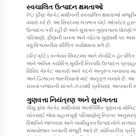
સ્વચાલિત ઉત્પાદન ક્ષમતાઓ
PU ફીણ ગેસ્કેટ મશીનની સ્વચાલિત ક્ષમતાઓ મજૂરીની
વધારો કરે છે. આ સિસ્ટમ્સ લગભગ કોઈ ઓપરેટર હસ્તક્ષેપ
ઉત્પાદન કરી રહી છે અને સુસંગત ગુણવત્તાના ધોરણો જ
પરિમાણો, ફીણની ઘનતા અને ચોંટતા ગુણધર્મો પર અસર 
વધુ વિશ્વસનીય સીલિંગ કાર્યક્ષમતા મળે છે.
ઇન્ટિગ્રેટેડ કન્વેયર સિસ્ટમ્સ અને રોબોટિક હેન્ડલિ
અને અંતિમ ક્યોરિંગ સુધીની નિરવધિ ઉત્પાદન પ્રવાહ
વિવિધ ગેસ્કેટ આકારો અને કદને અનુરૂપ બનાવવા માટે 
અને ડિઝાઇન જરૂરિયાતો માટે અનુકૂળ બનાવે છે. આ લ
રાખતાં બજારની માંગને ઝડપથી પ્રતિસાદ આપવાની મં
ગુણવત્તા નિયંત્રણ અને સુસંગતતા
પીયુ ફોમ ગેસ્કેટ મશીનોમાં અંતર્નિર્મિત ગુણવત્તા મ
ચોકસાઈ જેવા મહત્વપૂર્ણ પરિમાણોનું નિરંતર અનુસર
સ્થિતિને જાળવવા અને ખામીયુક્ત ઉત્પાદનોને સપ્લા
સમાયોજન કરવાની મંજૂરી આપે છે. સાંખ્યિકીય પ્રક્રિ