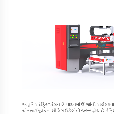
આધુનિક રેફ્રિજરેશન ઉત્પાદનમાં ઊર્જાની કાર્યક્ષમ
ચોકસાઈપૂર્વકના સીલિંગ ઉકેલોની જરૂર હોય છે. રેફ્