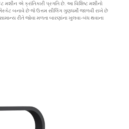
ટ મશીન એ ક્રાંતિકારી પ્રગતિ છે. આ વિશિષ્ટ મશીનો
કેટ બનાવે છે જે ઉત્તમ સીલિંગ ગુણધર્મો જાળવી રાખે છે
 સામાન્ય રીતે જોવા મળતા બારણાંના ખુલવા-બંધ થવાના