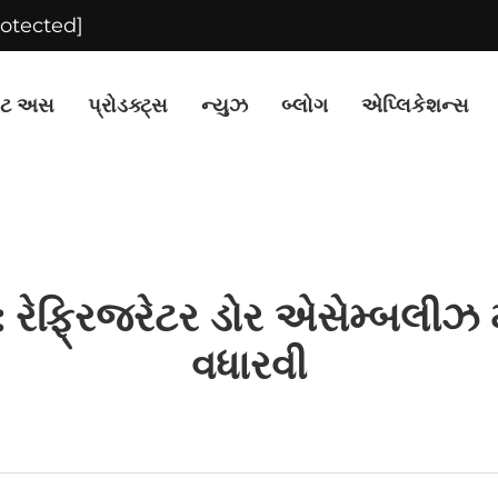
rotected]
ટ અસ
પ્રોડક્ટ્સ
ન્યુઝ
બ્લોગ
એપ્લિકેશન્સ
: રેફ્રિજરેટર ડોર એસેમ્બલીઝ 
વધારવી