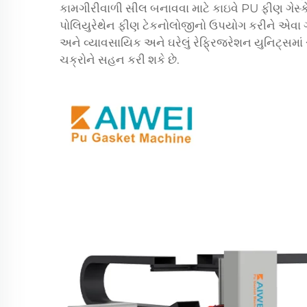
કામગીરીવાળી સીલ બનાવવા માટે કાઇવે PU ફીણ ગેસ્કે
પોલિયુરેથેન ફીણ ટેકનોલોજીનો ઉપયોગ કરીને એવા ગેસ્
અને વ્યાવસાયિક અને ઘરેલું રેફ્રિજરેશન યુનિટ્સમાં
ચક્રોને સહન કરી શકે છે.