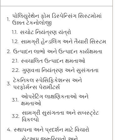
પોલિયુરેથેન ફોમ ડિસ્પેન્સિંગ સિસ્ટમોમાં
ઉન્નત ટેકનોલોજી
સચોટ નિયંત્રણ યંત્રો
સામગ્રી હેન્ડલિંગ અને તૈયારી સિસ્ટમ
ઉત્પાદન લાભો અને ઉત્પાદન કાર્યક્ષમતા
સ્વચાલિત ઉત્પાદન ક્ષમતાઓ
ગુણવત્તા નિયંત્રણ અને સુસંગતતા
ટેકનિકલ સ્પેસિફિકેશન્સ અને
પરફોર્મન્સ પેરામીટર્સ
ઓપરેટિંગ લાક્ષણિકતાઓ અને
ક્ષમતાઓ
સામગ્રી સુસંગતતા અને સબસ્ટ્રેટ
વિકલ્પો
સ્થાપના અને પ્રદર્શન માટે વિચારો
સેટઅપ જરૂરિયાતો અને