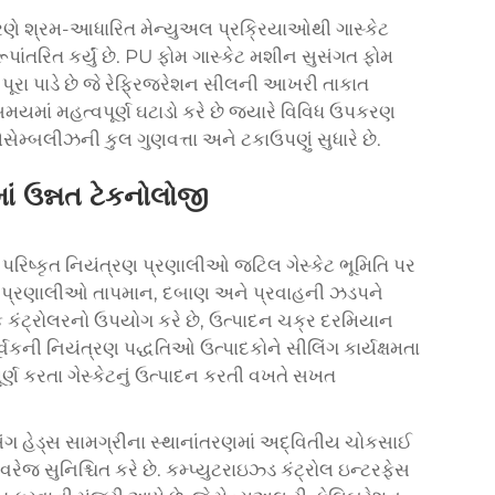
કરણે શ્રમ-આધારિત મેન્યુઅલ પ્રક્રિયાઓથી ગાસ્કેટ
પાંતરિત કર્યું છે. PU ફોમ ગાસ્કેટ મશીન સુસંગત ફોમ
 પૂરા પાડે છે જે રેફ્રિજરેશન સીલની આખરી તાકાત
માં મહત્વપૂર્ણ ઘટાડો કરે છે જ્યારે વિવિધ ઉપકરણ
સેમ્બલીઝની કુલ ગુણવત્તા અને ટકાઉપણું સુધારે છે.
માં ઉન્નત ટેકનોલોજી
રિષ્કૃત નિયંત્રણ પ્રણાલીઓ જટિલ ગેસ્કેટ ભૂમિતિ પર
ે. આ પ્રણાલીઓ તાપમાન, દબાણ અને પ્રવાહની ઝડપને
 કંટ્રોલરનો ઉપયોગ કરે છે, ઉત્પાદન ચક્ર દરમિયાન
વકની નિયંત્રણ પદ્ધતિઓ ઉત્પાદકોને સીલિંગ કાર્યક્ષમતા
ર્ણ કરતા ગેસ્કેટનું ઉત્પાદન કરતી વખતે સખત
્સિંગ હેડ્સ સામગ્રીના સ્થાનાંતરણમાં અદ્વિતીય ચોકસાઈ
વરેજ સુનિશ્ચિત કરે છે. કમ્પ્યુટરાઇઝ્ડ કંટ્રોલ ઇન્ટરફેસ