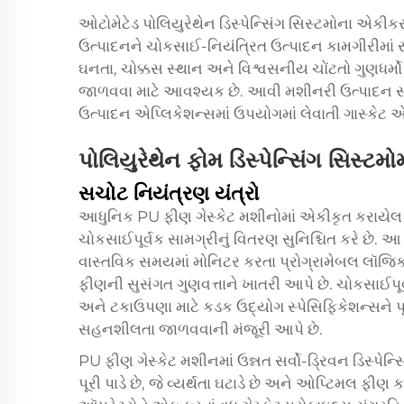
ઓટોમેટેડ પોલિયુરેથેન ડિસ્પેન્સિંગ સિસ્ટમોના એકી
ઉત્પાદનને ચોકસાઈ-નિયંત્રિત ઉત્પાદન કામગીરીમાં રૂ
ઘનતા, ચોક્કસ સ્થાન અને વિશ્વસનીય ચોંટતો ગુણધર્મો
જાળવવા માટે આવશ્યક છે. આવી મશીનરી ઉત્પાદન સમય
ઉત્પાદન એપ્લિકેશન્સમાં ઉપયોગમાં લેવાતી ગાસ્કેટ એ
પોલિયુરેથેન ફોમ ડિસ્પેન્સિંગ સિસ્ટમો
સચોટ નિયંત્રણ યંત્રો
આધુનિક PU ફીણ ગેસ્કેટ મશીનોમાં એકીકૃત કરાયેલ પ
ચોકસાઈપૂર્વક સામગ્રીનું વિતરણ સુનિશ્ચિત કરે છ
વાસ્તવિક સમયમાં મોનિટર કરતા પ્રોગ્રામેબલ લૉજિક
ફીણની સુસંગત ગુણવત્તાને ખાતરી આપે છે. ચોકસાઈપૂર્
અને ટકાઉપણા માટે કડક ઉદ્યોગ સ્પેસિફિકેશન્સને પૂ
સહનશીલતા જાળવવાની મંજૂરી આપે છે.
PU ફીણ ગેસ્કેટ મશીનમાં ઉન્નત સર્વો-ડ્રિવન ડિસ્પેન
પૂરી પાડે છે, જે વ્યર્થતા ઘટાડે છે અને ઓપ્ટિમલ ફીણ ક