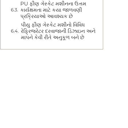
PU ફીણ ગેસ્કેટ મશીનના ઉત્તમ
કાર્યક્ષમતા માટે કયા જાળવણી
પ્રક્રિયાઓ આવશ્યક છે
પીયુ ફીણ ગેસ્કેટ મશીનો વિવિધ
રેફ્રિજરેટર દરવાજાની ડિઝાઇન અને
માપને કેવી રીતે અનુકૂળ બને છે