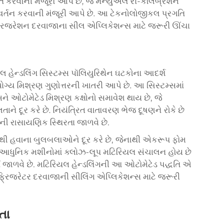
િત કરવાની મંજૂરી આપે છે, જે મેન્યુઅલ રી-કેલિબ્રેશન
િવર્તન કરવાની મંજૂરી આપે છે. આ ટેકનોલોજીકલ પ્રગતિ
 રેફ્રિજરેશન દરવાજાના સીલ એપ્લિકેશન્સ માટે જરૂરી ઊંચા
 હેન્ડલિંગ સિસ્ટમ્સ પૉલિયુરિથેન ઘટકોના આદર્શ
ોગ્ય મિશ્રણ ગુણોત્તરની ખાતરી આપે છે. આ સિસ્ટમ્સમાં
ે ઓટોમેટેડ મિશ્રણ કક્ષોનો સમાવેશ થાય છે, જે
ે દૂર કરે છે. નિયંત્રિત વાતાવરણ ભેજ દૂષણને રોકે છે
ની રાસાયણિક સ્થિરતા જાળવે છે.
ણમાંથી હવાના બુલબલાઓને દૂર કરે છે, જેનાથી એકરૂપ ફોમ
. આધુનિક મશીનોમાં ક્લોઝ-લૂપ મટિરિયલ સંચાલન હોય છે
્મો જાળવે છે. મટિરિયલ હેન્ડલિંગની આ ઓટોમેટેડ પદ્ધતિ એ
ેફ્રિજરેટર દરવાજાની સીલિંગ એપ્લિકેશન્સ માટે જરૂરી
તા