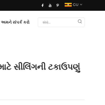
GU
અમને સંપર્ક કરો
માટે સીલિંગની ટકાઉપણું