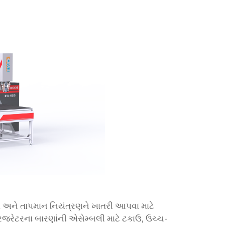
તા અને તાપમાન નિયંત્રણને ખાતરી આપવા માટે
રિજરેટરના બારણાંની એસેમ્બલી માટે ટકાઉ, ઉચ્ચ-