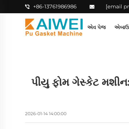
+86-13761986986
[email p
એવ પેજ
એબાઉ
પીયુ ફોમ ગેસ્કેટ મશીન
2026-01-14 14:00:00