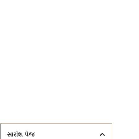
સારાંશ પેજ