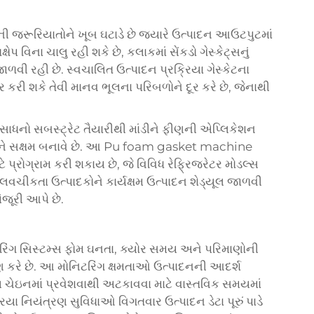
 જરૂરિયાતોને ખૂબ ઘટાડે છે જ્યારે ઉત્પાદન આઉટપુટમાં
 વિના ચાલુ રહી શકે છે, કલાકમાં સેંકડો ગેસ્કેટ્સનું
ાળવી રહી છે. સ્વચાલિત ઉત્પાદન પ્રક્રિયા ગેસ્કેટના
કરી શકે તેવી માનવ ભૂલના પરિબળોને દૂર કરે છે, જેનાથી
ંગ સાધનો સબસ્ટ્રેટ તૈયારીથી માંડીને ફીણની એપ્લિકેશન
ને સક્ષમ બનાવે છે. આ
Pu foam gasket machine
પ્રોગ્રામ કરી શકાય છે, જે વિવિધ રેફ્રિજરેટર મોડલ્સ
વચીકતા ઉત્પાદકોને કાર્યક્ષમ ઉત્પાદન શેડ્યૂલ જાળવી
જૂરી આપે છે.
ોનિટરિંગ સિસ્ટમ્સ ફોમ ઘનતા, ક્યોર સમય અને પરિમાણોની
ણ કરે છે. આ મોનિટરિંગ ક્ષમતાઓ ઉત્પાદનની આદર્શ
ય ચેઇનમાં પ્રવેશવાથી અટકાવવા માટે વાસ્તવિક સમયમાં
યા નિયંત્રણ સુવિધાઓ વિગતવાર ઉત્પાદન ડેટા પૂરું પાડે