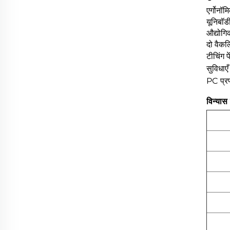
एर्गोनॉ
यूनिबॉड
औद्योगि
दो वैकल्
टीचिंग 
सुविधाएँ
PC प्रण
विन्यास