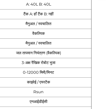
A: 40L B: 40L
टैंक A: हाँ टैंक B: नहीं
मैनुअल / स्वचालित
वैकल्पिक
मैनुअल / स्वचालित
जल तापमान नियंत्रण (वैकल्पिक)
3-अक्ष रैखिक रोबोट भुजा
0-12000 मिमी/मिनट
काइवेई / एयरटैक
Rsun
एनआईडीईसी