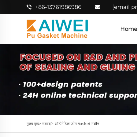
+86-13761986986
[email p
Home
>
मुख्य पृष्ठ>
उत्पाद
ऑटोमेटिक फ़ोम गasket मशीन