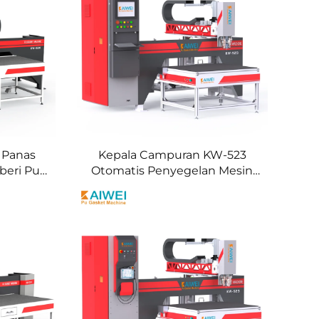
 Panas
Kepala Campuran KW-523
beri Pu
Otomatis Penyegelan Mesin
omotif
Sealant Poliuretan Otomatis
 Ponsel
Dispenser Lem Segel Busa PU