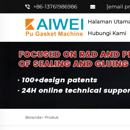
+86-13761986986
[email p
Halaman Utam
Hubungi Kami
Beranda>
Produk