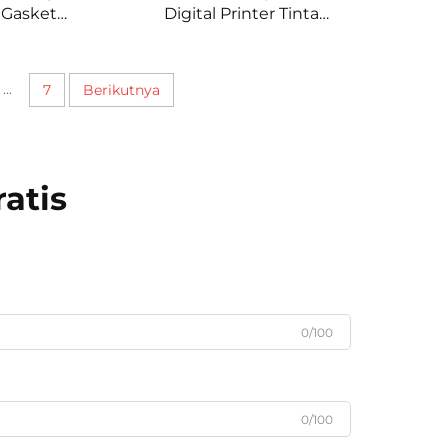
 Gasket
Digital Printer Tinta
g Robot
Ricoh/EPSON Logam Baru
i Lem
Logo Perusahaan
...
7
Berikutnya
atis
0/100
0/100