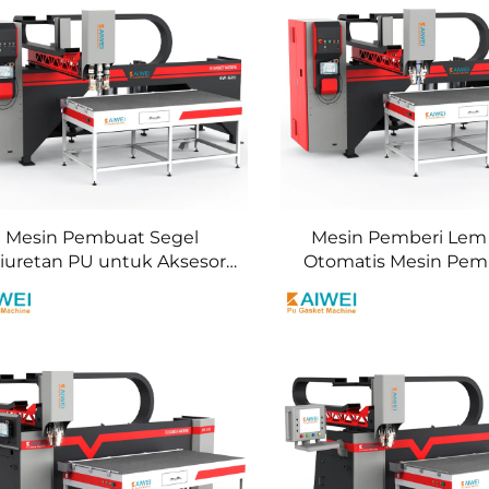
Mesin Pembuat Segel
Mesin Pemberi Lem
liuretan PU untuk Aksesori
Otomatis Mesin Pem
Mobil Otomotif
Produsen Lampu Ot
Perbaikan Layar LCD