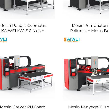
Mesin Pengisi Otomatis
Mesin Pembuatan
KAIWEI KW-510 Mesin
Poliuretan Mesin B
oaming Poliuretan Mesin
untuk Penutup Panel
Pengeleman Gasket Pu
Listrik
Mesin Gasket PU Foam
Mesin Penyegel Dis