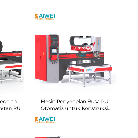
yegelan
Mesin Penyegelan Busa PU
retan PU
Otomatis untuk Konstruksi
Pintu Panel Listrik Lemari
Rittal Penggunaan Pabrik
Manufaktur