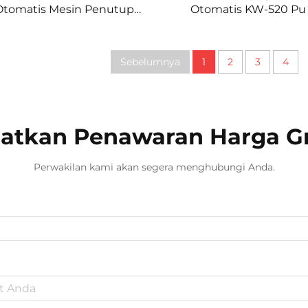
Otomatis Mesin Penutup
Otomatis KW-520 Pu
Polyurethane
Mesin Penyegel Fipf
Perangkat Pember
KAIWEI
Sebelumnya
1
2
3
4
atkan Penawaran Harga Gr
Perwakilan kami akan segera menghubungi Anda.