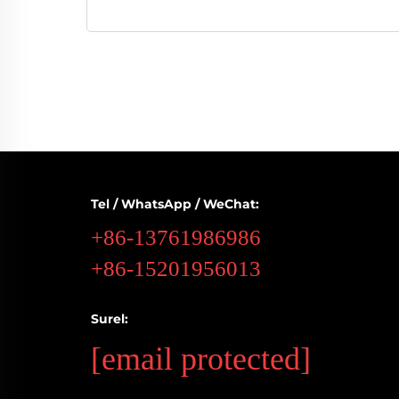
Tel / WhatsApp / WeChat:
+86-13761986986
+86-15201956013
Surel:
[email protected]