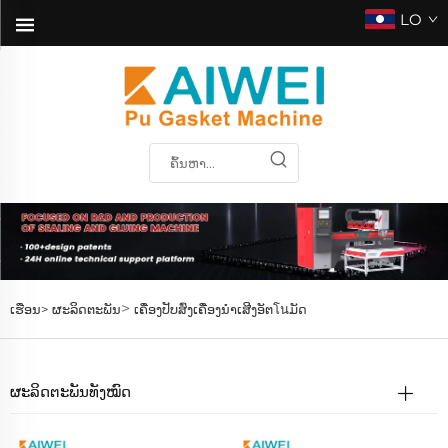
LO
>
ເຮືອນ>
ຜະລິດຕະພັນ
ເຄື່ອງປັບສົ່ງເຄື່ອງນຳເສີງອັຕโนມັດ
ຜະລິດຕະພັນທັງໝົດ