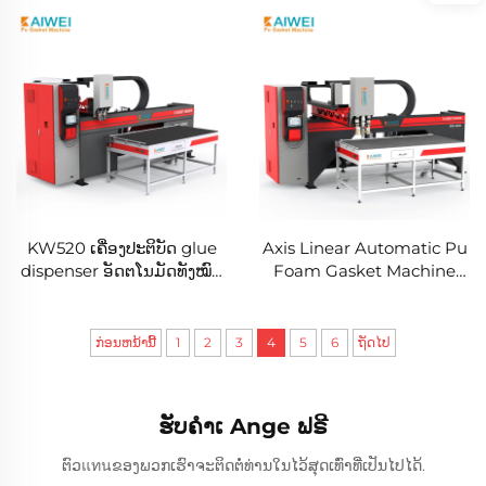
Machine
Silicone Pu Gasket
Making Machine 1500
KW520 ເຄື່ອງປະຕິບັດ glue
Axis Linear Automatic Pu
dispenser ອັດຕໂນມັດທັງໝົດ
Foam Gasket Machine
ເຄື່ອງປະຕິບັດ PU Potting
Electrical Enclosure
Machine New Energy
Gaskets Machine Panel
Foam Sealing Machine
Cabinet sealed Gluing
ກ່ອນຫນ້ານີ້
1
2
3
4
5
6
ຖັດໄປ
Pu Gasket Making
Machine
Machine
ຮັບຄຳເ Ange ຟຣີ
ຕົວแทนຂອງພວກເຮົາຈະຕິດຕໍ່ທ່ານໃນໄວ້ສຸດເທົ່າທີ່ເປັນໄປໄດ້.