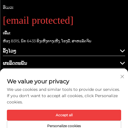
ອີເມວ:
[email protected]
ເພີ່ມ:
ຫ້ອງ B315, ນົກ 6433 ທິງເຫີງກາງເຫີງ, ໂຮງພື, ສາຫະລັດຈິນ
ລິ້ງໄວໆ
ຜະລິດຕະພັນ
We value your privacy
We use cookies and similar tools to provide our services.
ຕິດຕາມພວກເຮົາ
If you don't want to accept all cookies, click Personalize
cookies.
Accept all
ລິขະສິດ © 2026 ບໍລິສັດ Kaiwei Intelligent Technology (Shanghai) Co., Ltd.
ທຸກລິຂະສິດ. ສະຫງວນ. -
ນະໂຍບາຍຄວາມເປັນສ່ວນຕົວ
Personalize cookies