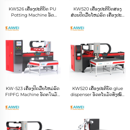
KW526 ເຄື່ອງປະຕິບັດ PU
KW520 ເຄື່ອງປະຕິບັດສອງ
Potting Machine ອັດ
ສ່ວນປິດມື້ຍໂຫມ່ລົດ ເຄື່ອງປະຕິ
ຕโนມັດໃໝ່ສຳລັບພະລັງງານ
ບັດຂຶ້ນຟ້ອມ New Energy
ເຄື່ອງປິດມື້ຍໂຫມ່ລົດ Auto
Foam Sealing Machine
Parts Foam Sealing
Pu Gasket Making
Machine / Robot
Machine
KW-523 ເຄື່ອງປິດມື້ຍໂຫມ່ລົດ
KW520 ເຄື່ອງປະຕິບັດ glue
FIPFG Machine ອັດຕโนມັດ
dispenser ອັດຕໂນມັດທັງໝົດ
ສຳລັບແຜນໄຟຟີ Imitation
ເຄື່ອງປະຕິບັດ PU Potting
Rittal Cabinets
Machine New Energy
Foam Sealing Machine
Pu Gasket Making
Machine