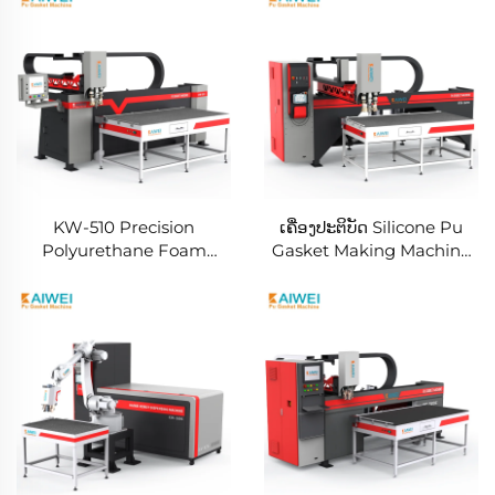
KW-510 Precision
ເຄື່ອງປະຕິບັດ Silicone Pu
Polyurethane Foam
Gasket Making Machine
Spraying Equipment
ການປິດມື້ຍໂຫມ່ລົດ KW520
Source Manufacturers
ເຄື່ອງປະຕິບັດອັດຕโนມັດທັງໝົດ
Chassis Cabinet PU
sealed Gluing Machine