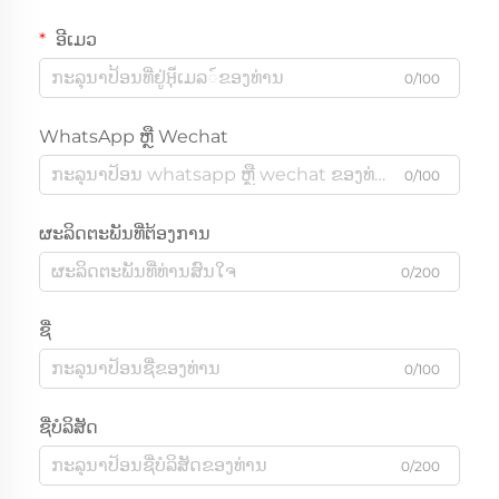
ອີເມວ
0/100
WhatsApp ຫຼື Wechat
0/100
ຜະລິດຕະພັນທີ່ຕ້ອງການ
0/200
ຊື່
0/100
ຊື່ບໍລິສັດ
0/200