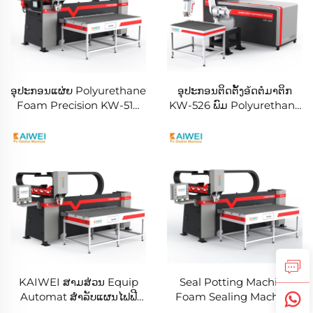
ອຸປະກອນແຜ່ຍ Polyurethane
ອຸປະກອນຕິດຕັ້ງອัດຕໍມາຕິກ
Foam Precision KW-510
KW-526 ພົມ Polyurethane
ອຸປະກອນ Chassis Cabinet
ກາຍສູນລວມ ຂະຫນາດເຄື່ອງ
Door Foaming Machine
KAIWEI ສາມສ່ວນ Equip
Seal Potting Machine
Automat ສຳລັບແຜນໄຟຟີ
Foam Sealing Machine
New Pu Gasket Making
KW510A Fully Automatic