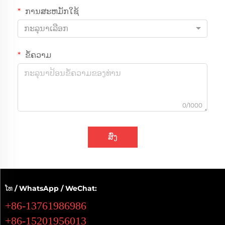
ການສະຫມັກໃຊ້
ກະລຸນາເລືອກ
ຂໍ້ຄວາມ
0/1000
ສົ່ງ
ໂທ / WhatsApp / WeChat:
+86-13761986986
+86-15201956013