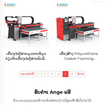
machine polyurethane
glue dispenser
ເຄື່ອງປະຕູ້ສາຍມຸນກາບຂໍ້ມູນ
ເຄື່ອງສ້າງ Polyurethane
ກ່ຽວກັບເຄື່ອງປະຕູ້ສາຍລົດລັດ
Gasket Foaming
ອຟເຕິມັດຕິກັບລະບົບແຫຼັງຈາກ
Machines PU Gasket
ເຄື່ອງປະຕູ້ສາຍລົດລັດອຟເຕິ
Sealing Machine
ມັດຕິ ບໍ່ມີຮ່າງກາຍ
ກ່ອນຫນ້ານີ້
1
2
3
4
5
6
ຖັດໄປ
ຮັບຄຳເ Ange ຟຣີ
ຕົວแทนຂອງພວກເຮົາຈະຕິດຕໍ່ທ່ານໃນໄວ້ສຸດເທົ່າທີ່ເປັນໄປໄດ້.