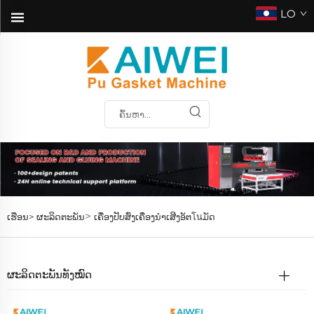
LO
>
ເຮືອນ>
ຜະລິດຕະພັນ
ເຄື່ອງປັບສົ່ງເຄື່ອງນຳເສີງອັຕโนມັດ
ຜະລິດຕະພັນທັງໝົດ