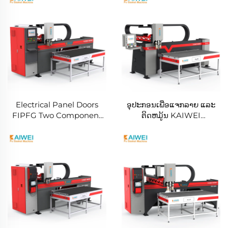
Electrical Panel Doors
ອຸປະກອນເພື່ອແຈກລາຍ ແລະ
FIPFG Two Component
ຕິດຫມູ້ນ KAIWEI
Polyurethane Potting
Automatic Pu Gasket
Machine
Sealing Dispensing
Machine Fipfg Pu Gasket
Machine Robot