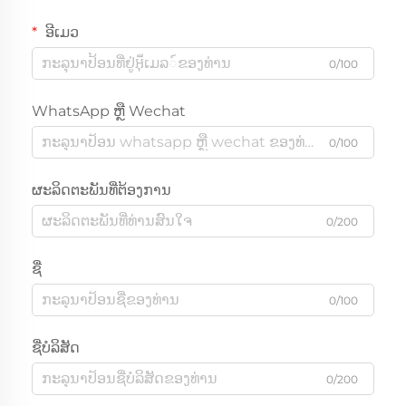
ອີເມວ
0/100
WhatsApp ຫຼື Wechat
0/100
ຜະລິດຕະພັນທີ່ຕ້ອງການ
0/200
ຊື່
0/100
ຊື່ບໍລິສັດ
0/200