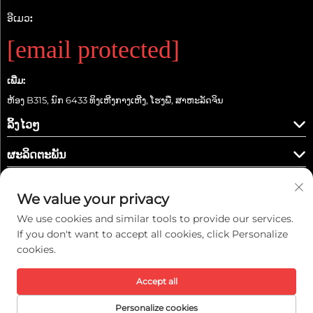
ອີເມວ:
[email protected]
ເພີ່ມ:
ຫ້ອງ B315, ນົກ 6433 ທິງເຫີງກາງເຫີງ, ໂຮງພື, ສາຫະລັດຈິນ
ລິ້ງໄວໆ
ຜະລິດຕະພັນ
We value your privacy
We use cookies and similar tools to provide our services.
ຕິດຕາມພວກເຮົາ
If you don't want to accept all cookies, click Personalize
cookies.
Accept all
ລິขະສິດ © 2026 ບໍລິສັດ Kaiwei Intelligent Technology (Shanghai) Co., Ltd.
ທຸກລິຂະສິດ. ສະຫງວນ. -
ນະໂຍບາຍຄວາມເປັນສ່ວນຕົວ
Personalize cookies