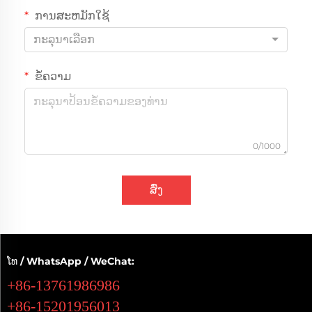
ການສະຫມັກໃຊ້
ກະລຸນາເລືອກ
ຂໍ້ຄວາມ
0/1000
ສົ່ງ
ໂທ / WhatsApp / WeChat:
+86-13761986986
+86-15201956013