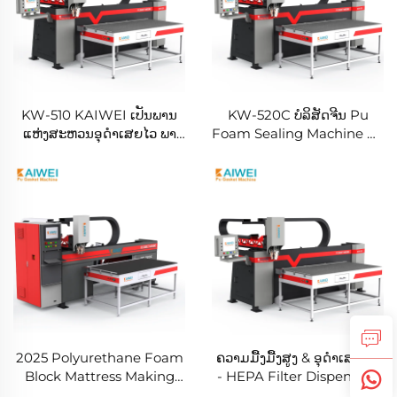
KW-510 KAIWEI ເປັນພານ
KW-520C ບໍລິສັດຈີນ Pu
ແຫ່ງສະຫວນອຸດຳເສຍໄວ ພາ
Foam Sealing Machine ສໍາ
ບອຟຕິມັດ ການປັບແທນ ການປັບ
ລັບການເຄື່ອນໄຫວ
ແທນ Polyurethane Foam
Polyurethane ກັບຄວາມດູນຂູ່
Gasket
ສູງ Dispensing Machine
2025 Polyurethane Foam
ຄວາມມື້ງມື້ງສູງ & ອຸດຳເສຍຊົນ
Block Mattress Making
- HEPA Filter Dispensing
Machine foam sealing
Machine