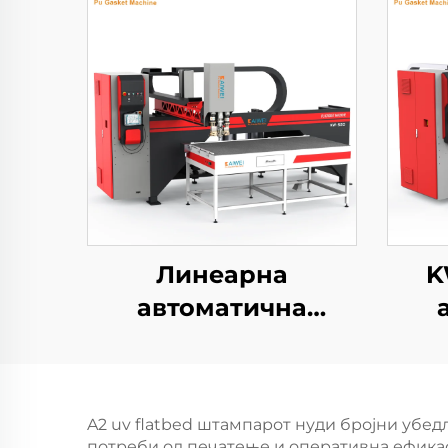
Линеарна
K
автоматична
машина за
изд
полиуретан пенски
пр
пломби, машина за
A2 uv flatbed штампарот нуди бројни убед
пломби на
потреби од печатење и оперативна ефикас