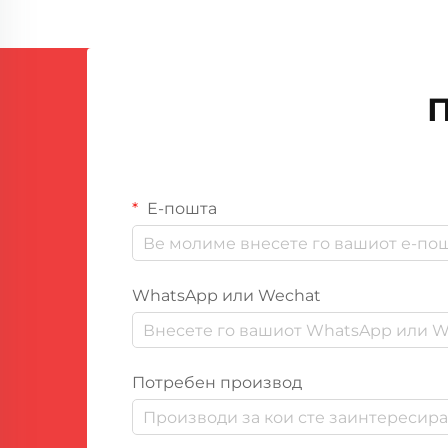
високи стандарди на квалитет се
од најголемо значење.
Автоматизираните машини за
пена се појавија како...
П
Е-пошта
WhatsApp или Wechat
Потребен производ