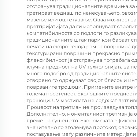
електрични огради,
отстранува традиционалните времиња за су
третираат веднаш по нанесувањето, овозм
машина за
но
мазење или оштетување. Оваа можност за
затворување на
маш
претпријатијата да ги исполнуваат строги
компатибилноста со подлоги го разликува
панели и кабинети
пло
традиционалните штампари кои бараат спе
печати на скоро секоја рамна површина до 
текстурирани површини прекрасно примаа
пол
флексибилност ја отстранува потребата о
клучна предност на UV технологијата за п
много подобро од традиционалните систе
отворено го одржуваат својот блесок и инт
поврзаните трошоци. Примените внатре им
голема посетеност. Еколошките предности
трошоци. UV мастилата не содржат летлив
Процесот на третман не произведува топл
Дополнително, моменталниот третман ја 
време на сушењето. Економската ефикасн
значително го зголемува протокот, овозм
поставување меѓу различните материјали 