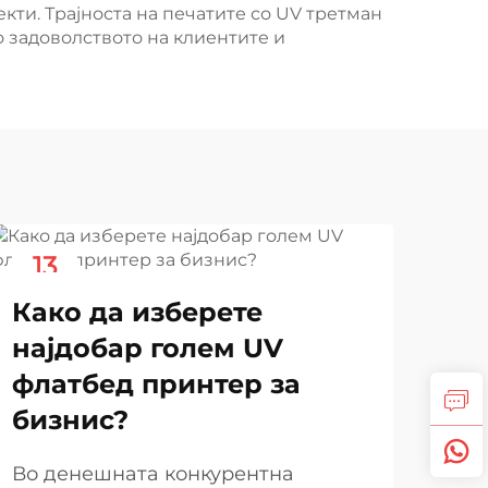
кти. Трајноста на печатите со UV третман
о задоволството на клиентите и
13
1
Nov
No
Како да изберете
најдобар голем UV
флатбед принтер за
бизнис?
Во денешната конкурентна