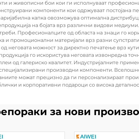
диенти и живописни бои кои ги исполнуваат професион
онструирани компоненти кои одржуваат постојана 
 варијабилна капка овозможува оптимална дистрибуци
епродукција на бојата врз различни видови медиуми.
треби. Професионалците од областа на знаци го кори
 и промоционални материјали врз разни супстрати к
од неговата можност за директно печатење врз кут
продукција го искористува неговата извонредна точн
плеи од галериско квалитет. Индустријалните приме
 специјализирани производни компоненти. Вселошнос
ниите можат прецизно да ги персонализираат произв
блички и корпоративни подароци со висока деталност
епораки за нови произв