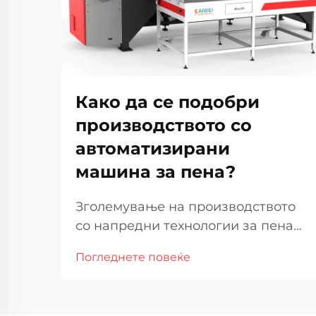
Како да се подобри
производството со
автоматизирани
машина за пена?
Зголемување на производството
со напредни технологии за пена
во денешната конкурентна
Погледнете повеќе
производствена средина,
подобрување на ефикасноста на
производството и одржување на