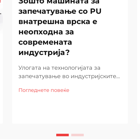
Зошто машината за
запечатување со PU
внатрешна врска е
неопходна за
современата
индустрија?
Улогата на технологијата за
запечатување во индустријските
апликации Во денешниот
Погледнете повеќе
производствен свет, технологијата
за запечатување има суштинска
улога во осигурувањето на
квалитетот, сигурноста и
долготрајната перформанса на
производите. Машина за