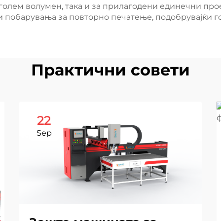
голем волумен, така и за прилагодени единечни прое
 и побарувања за повторно печатење, подобрувајќи г
Практични совети
22
Sep