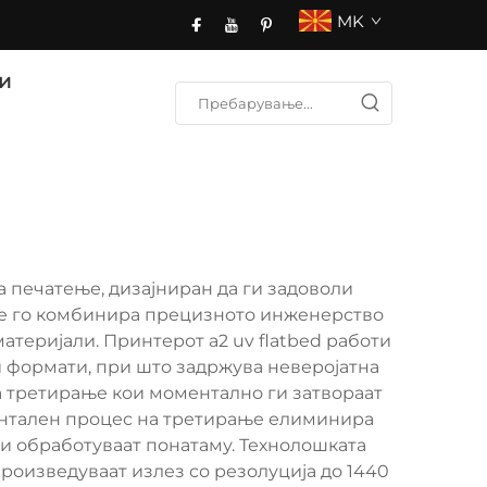
MK
и
а печатење, дизајниран да ги задоволи
ње го комбинира прецизното инженерство
атеријали. Принтерот a2 uv flatbed работи
и формати, при што задржува неверојатна
за третирање кои моментално ги затвораат
ентален процес на третирање елиминира
 и обработуваат понатаму. Технолошката
произведуваат излез со резолуција до 1440