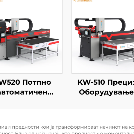
W520 Потпно
KW-510 Преци
автоматичен
Оборудување
авач на лепило,
Спршувањ
оизводител на
Полиуретан 
машини за
Производител
ливи предности кои ја трансформираат начинот на ко
полиуретан
Шасија Кабине
ност. Една од најзначајните предности е моментална