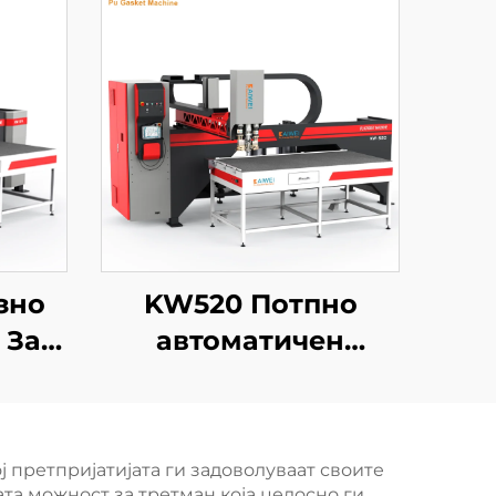
зно
KW520 Потпно
 За
автоматичен
е
издавач на лепило,
Пен
производител на
и На
машини за
ј претпријатијата ги задоволуваат своите
тски
полиуретан
та можност за третман која целосно ги