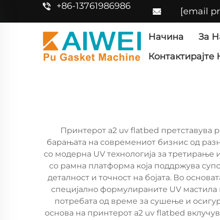
+86-13761986986
[email p
Начина
За Н
Контактирајте 
Принтерот a2 uv flatbed претставува 
барањата на современиот бизнис од раз
со модерна UV технологија за третирање и
со рамна платформа која поддржува супс
деталност и точност на бојата. Во основ
специјално формулираните UV мастила 
потребата од време за сушење и осигур
основа на принтерот a2 uv flatbed вклучу