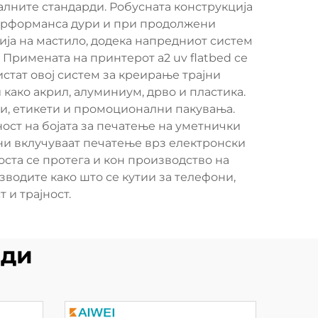
алните стандарди. Робусната конструкција
перформанса дури и при продолжени
ја на мастило, додека напредниот систем
 Примената на принтерот a2 uv flatbed се
стат овој систем за креирање трајни
ако акрил, алуминиум, дрво и пластика.
ии, етикети и промоционални пакувања.
ост на бојата за печатење на уметнички
ни вклучуваат печатење врз електронски
та се протега и кон производство на
одите како што се кутии за телефони,
 и трајност.
оди