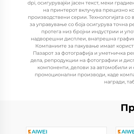
dpi, осигурувајќи јасен текст, меки гра
на принтерот вклучува прецизно к
производствени серии. Технологијата со
за управување со боја осигурува точна р
протега низ бројни индустрии и упо
надворешни дисплеи, внатрешна графика
Компаниите за пакување имаат корист 
Пазарот за фотографија и уметничка ре
дела, репродукции на фотографии и дис
компоненти, делови за автомобили и
промоционални производи, каде компа
награди, та
Пр