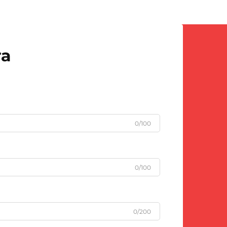
та
0/100
0/100
0/200