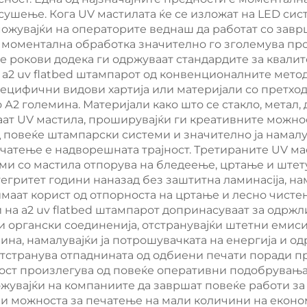
печатење,
Врата Пенс
шење. Кога UV мастилата ќе се изложат на LED сист
ожувајќи на операторите веднаш да работат со завр
военергетска
Машина
 моментална обработка значително го зголемува пр
ина за пенски
те рокови додека ги одржуваат стандардите за квали
 a2 uv flatbed штампарот од конвенционалните метод
мби, машина за
цифични видови хартија или материјали со претходн
правење на
А2 големина. Материјали како што се стакло, метал, д
т UV мастила, проширувајќи ги креативните можност
иуретан пломби
д повеќе штампарски системи и значително ја намал
ечатење е надворешната трајност. Третираните UV м
ми со мастила отпорува на бледеење, цртање и штет
егритет години наназад без заштитна ламинacija, на
аат корист од отпорноста на цртање и лесно чистењ
 на a2 uv flatbed штампарот допринасуваат за одрж
и органски соединенија, отстранувајќи штетни емиси
ина, намалувајќи ја потрошувачката на енергија и о
отстранува отпаднината од одбиени печати поради п
ост произлегува од повеќе оперативни подобрувања
ожувајќи на компаниите да завршат повеќе работи з
и можноста за печатење на мали количини на економс