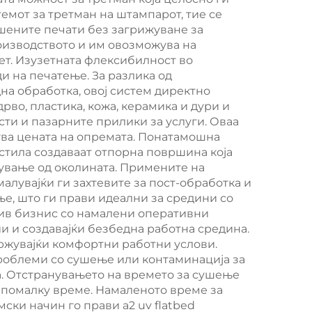
ка
печатење,
емот за третман на штампарот, тие се
шените печати без загрижуване за
новоенергетска
оизводството и им овозможува на
машина за пенски
тет. Изузетната флексибилност во
и на печатење. За разлика од
пломби, машина за
а обработка, овој систем директно
правење на
рво, пластика, кожа, керамика и дури и
и и пазарните прилики за услуги. Оваа
полиуретан пломби
ува цената на опремата. Понатамошна
астила создаваат отпорна површина која
ување од околината. Примените на
малувајќи ги захтевите за пост-обработка и
е, што ги прави идеални за средини со
лив бизнис со намалени оперативни
и и создавајќи безбедна работна средина.
држувајќи комфортни работни услови.
роблеми со сушење или контаминација за
. Отстранувањето на времето за сушење
а помалку време. Намаленото време за
ки начин го прави a2 uv flatbed