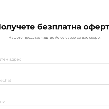
запечатување со PU
влакнастанала c...
олучете безплатна офер
Нашото представништво ќе се сврзе со вас скоро.