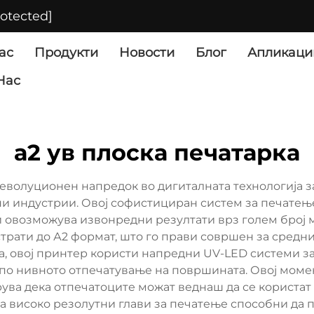
rotected]
ас
Продукти
Новости
Блог
Апликаци
Нас
а2 ув плоска печатарка
револуционен напредок во дигиталната технологија з
ни индустрии. Овој софистициран систем за печате
 овозможува извонредни резултати врз голем број м
трати до А2 формат, што го прави совршен за средн
ата, овој принтер користи напредни UV-LED системи 
по нивното отпечатување на површината. Овој мом
ува дека отпечатоците можат веднаш да се користат
ва високо резолутни глави за печатење способни да 