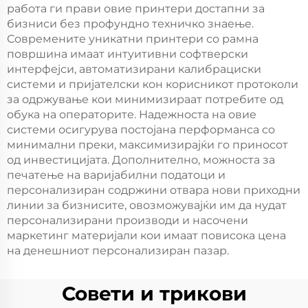
работа ги прави овие принтери достапни за
бизниси без профундно техничко знаење.
Современите уникатни принтери со рамна
површина имаат интуитивни софтверски
интерфејси, автоматизирани калибрациски
системи и пријателски кон корисникот протоколи
за одржување кои минимизираат потребите од
обука на операторите. Надежноста на овие
системи осигурува постојана перформанса со
минимални преки, максимизирајќи го приносот
од инвестицијата. Дополнително, можноста за
печатење на варијабилни податоци и
персонализиран содржини отвара нови приходни
линии за бизнисите, овозможувајќи им да нудат
персонализирани производи и насочени
маркетинг материјали кои имаат повисока цена
на денешниот персонализиран пазар.
Совети и трикови