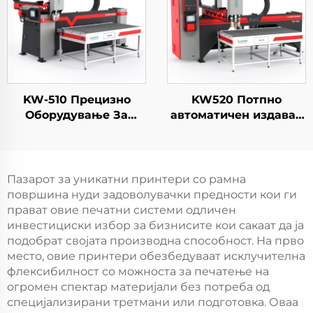
KW-510 Прецизно
KW520 Потпно
Оборудување За
автоматичен издавач
Спршување
на лепило,
Полиуретан Пен
производител на
Производители На
машини за
Шасија Кабинетски
полиуретан печатење,
Пазарот за уникатни принтери со рамна
Врата Пенска Машина
новоенергетска
површина нуди задоволувачки предности кои ги
машина за пенски
прават овие печатни системи одличен
пломби, машина за
инвестициски избор за бизнисите кои сакаат да ја
правење на
подобрат својата производна способност. На прво
полиуретан пломби
место, овие принтери обезбедуваат исклучителна
флексибилност со можноста за печатење на
огромен спектар материјали без потреба од
специјализирани третмани или подготовка. Оваа