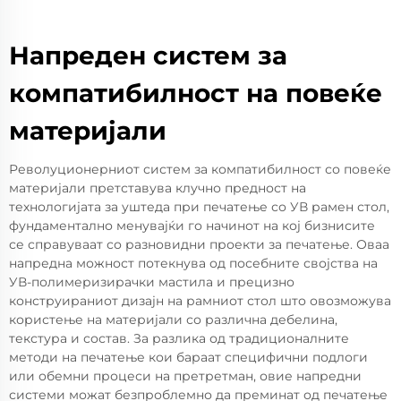
Напреден систем за
компатибилност на повеќе
материјали
Револуционерниот систем за компатибилност со повеќе
материјали претставува клучно предност на
технологијата за уштеда при печатење со УВ рамен стол,
фундаментално менувајќи го начинот на кој бизнисите
се справуваат со разновидни проекти за печатење. Оваа
напредна можност потекнува од посебните својства на
УВ-полимеризирачки мастила и прецизно
конструираниот дизајн на рамниот стол што овозможува
користење на материјали со различна дебелина,
текстура и состав. За разлика од традиционалните
методи на печатење кои бараат специфични подлоги
или обемни процеси на претретман, овие напредни
системи можат безпроблемно да преминат од печатење