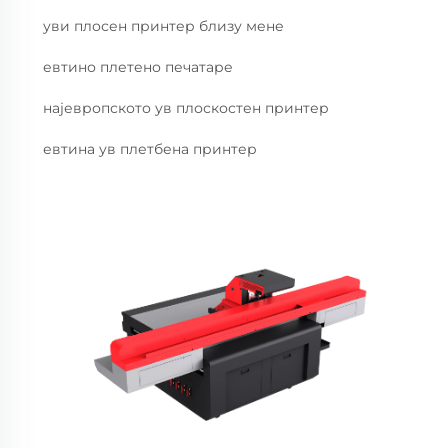
уви плосен принтер близу мене
евтино плетено печатаре
нajевропското ув плоскостен принтер
евтина ув плетбена принтер