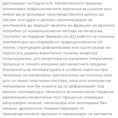
депонираат на подлогите. Моменталното тврдење
елиминира традиционалните времиња за сушење што
можат да ја прошират производствената циклус до
часови или дури и денови, овозможувајќи на
компаниите да завршат проекти во фракции од времето
потребно со конвенционални методи на печатење.
Системот за тврдење базиран на LED работи на пониски
температури во споредба со традиционалните UV
лампи, спречувајќи деформирање или оштетување на
подлогата, додека значително помалку енергија
потрошувачки, што резултира со намалени оперативни
трошоци и помало влијание врз животната средина.
Контролата на температурата е особено корисна при
печатење на материјали чувствителни на топлина, како
што се тенки пластикни листови, пяна или композитни
материјали, кои би можеле да се деформираат под
високи температури. Можноста за моментално тврдење
овозможува моментални пост-процесни операции
вклучувајќи сечење, ламинација или монтирање без
чекање, драматично поедноставувајќи ги
производствените процеси и намалувајќи ги захтевите