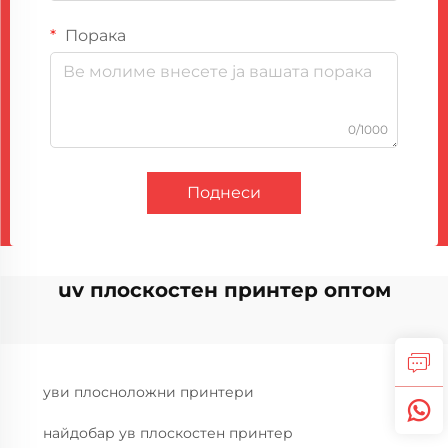
Порака
0/1000
Поднеси
uv плоскостен принтер оптом
уви плосноложни принтери
найдобар ув плоскостен принтер