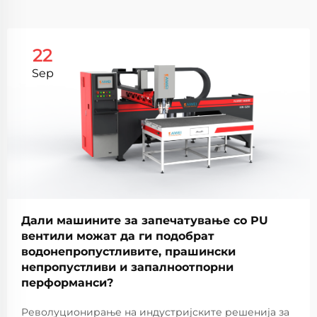
22
Sep
Дали машините за запечатување со PU
вентили можат да ги подобрат
водонепропустливите, прашински
непропустливи и запалноотпорни
перформанси?
Револуционирање на индустријските решенија за