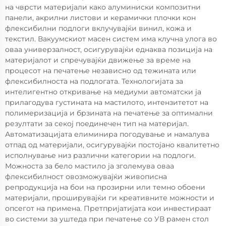
на чврсти материјали како алуминиски композитни
панели, акрилни листови и керамички плочки кон
флексибилни подлоги вклучувајќи винил, кожа и
текстил. Вакуумскиот масен систем има клучна улога во
оваа универзалност, осигурувајќи еднаква позиција на
материјалот и спречувајќи движење за време на
процесот на печатење независно од тежината или
флексибилноста на подлогата. Технологијата за
интелигентно откривање на медиуми автоматски ја
прилагодува густината на мастилото, интензитетот на
полимеризација и брзината на печатење за оптимални
резултати за секој поединечен тип на материјал.
Автоматизацијата елиминира погодување и намалува
отпад од материјали, осигурувајќи постојано квалитетно
исполнување низ различни категории на подлоги.
Можноста за бело мастило ја зголемува оваа
флексибилност овозможувајќи живописна
репродукција на бои на прозирни или темно обоени
материјали, проширувајќи ги креативните можности и
опсегот на примена. Претпријатијата кои инвестираат
во системи за уштеда при печатење со УВ рамен стол