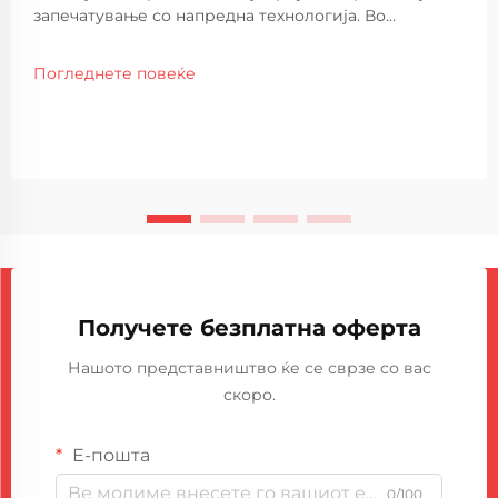
запечатување со напредна технологија. Во
денешната барања индустријска средина,
одржувањето оптимална заштита од фактори од
Погледнете повеќе
животната средина како што се вода, прашина и
пожар станува сè поважно. Машините за
запечатување со PU внатрешни полиња...
Получете безплатна оферта
Нашото представништво ќе се сврзе со вас
скоро.
Е-пошта
0/100