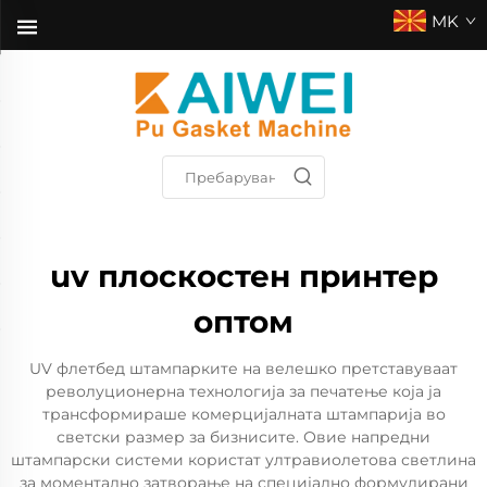
MK
uv плоскостен принтер
оптом
UV флетбед штампарките на велешко претставуваат
револуционерна технологија за печатење која ја
трансформираше комерцијалната штампарија во
светски размер за бизнисите. Овие напредни
штампарски системи користат ултравиолетова светлина
за моментално затворање на специјално формулирани