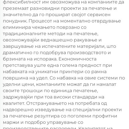
флексибилност им овозможува на компаниите да
преземаат разновидни проекти за печатење и
значително да го прошират својот сервисен
понудник. Процесот на моментално отврдување
елиминира чекањето поврзано со
традиционалните методи на печатење,
овозможувајќи веднашешно ракување и
завршување на испечатените материјали, што
драматично го подобрува производството и
брзината на испорака. Економичноста
претставува уште една голема предност при
набавката на уникатни принтери со рамна
површина на удел. Со набавка на овие системи по
уделни цени, компаниите можат да ги намалат
своите трошоци по единица печатење,
задржувајќи при тоа високи стандарди на
квалитет. Отстранувањето на потребата од
надворешно изведување на специјални проекти
за печатење резултира со поголеми профитни
маржи и подобро управување со
производствените распореди. Квалитетот на