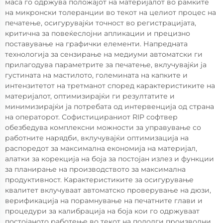
маса го одржува положајот на материјалот во рамките
на микронски толеранции во текот на целиот процес на
печатење, осигурувајќи точност во регистрацијата,
критична за повеќеслојни апликации и прецизно
поставување на графички елементи. Напредната
технологија за сензирање на медиуми автоматски ги
прилагодува параметрите за печатење, вклучувајќи ја
густината на мастилото, големината на капките и
интензитетот на третманот според карактеристиките на
материјалот, оптимизирајќи ги резултатите и
минимизирајќи ја потребата од интервенција од страна
на операторот. Софистицираниот RIP софтвер
обезбедува комплексни можности за управување со
работните нарядби, вклучувајќи оптимизација на
распоредот за максимална економија на материјал,
алатки за корекција на боја за постојан излез и функции
за планирање на производството за максимална
продуктивност. Карактеристиките за осигурување
квалитет вклучуваат автоматско проверување на дюзи,
верификација на порамнување на печатните глави и
процедури за калибрација на боја кои го одржуваат
постојаното работење во текот на подолги производни