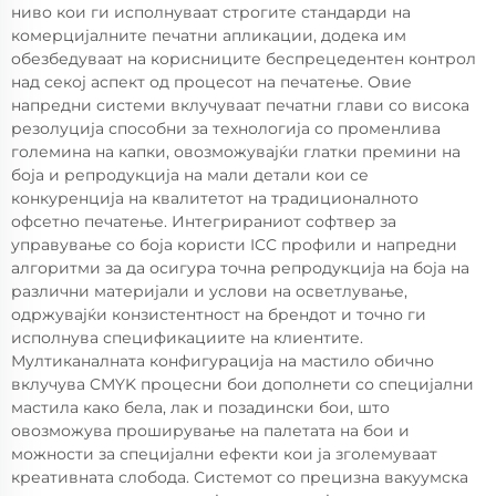
ниво кои ги исполнуваат строгите стандарди на
комерцијалните печатни апликации, додека им
обезбедуваат на корисниците беспрецедентен контрол
над секој аспект од процесот на печатење. Овие
напредни системи вклучуваат печатни глави со висока
резолуција способни за технологија со променлива
големина на капки, овозможувајќи глатки премини на
боја и репродукција на мали детали кои се
конкуренција на квалитетот на традиционалното
офсетно печатење. Интегрираниот софтвер за
управување со боја користи ICC профили и напредни
алгоритми за да осигура точна репродукција на боја на
различни материјали и услови на осветлување,
одржувајќи конзистентност на брендот и точно ги
исполнува спецификациите на клиентите.
Мултиканалната конфигурација на мастило обично
вклучува CMYK процесни бои дополнети со специјални
мастила како бела, лак и позадински бои, што
овозможува проширување на палетата на бои и
можности за специјални ефекти кои ја зголемуваат
креативната слобода. Системот со прецизна вакуумска