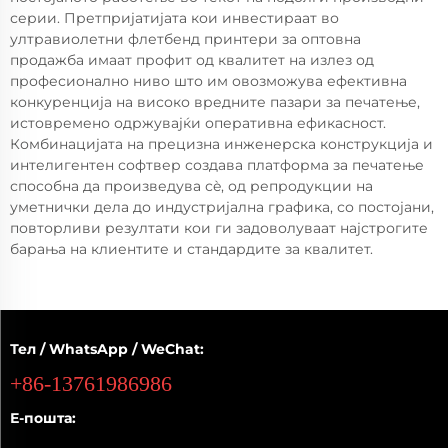
серии. Претпријатијата кои инвестираат во
ултравиолетни флетбенд принтери за оптовна
продажба имаат профит од квалитет на излез од
професионално ниво што им овозможува ефективна
конкуренција на високо вредните пазари за печатење,
истовремено одржувајќи оперативна ефикасност.
Комбинацијата на прецизна инженерска конструкција и
интелигентен софтвер создава платформа за печатење
способна да произведува сè, од репродукции на
уметнички дела до индустријална графика, со постојани,
повторливи резултати кои ги задоволуваат најстрогите
барања на клиентите и стандардите за квалитет.
Тел / WhatsApp / WeChat:
+86-13761986986
Е-пошта: