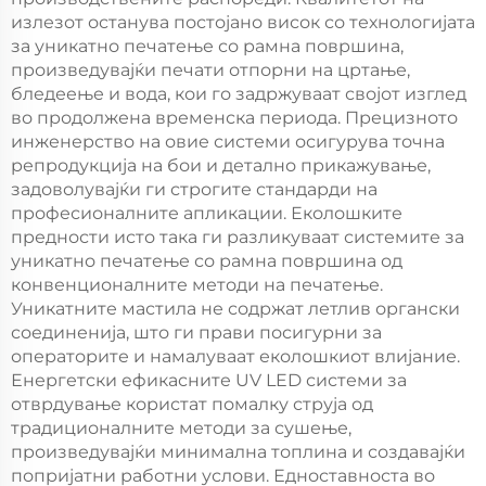
излезот останува постојано висок со технологијата
за уникатно печатење со рамна површина,
произведувајќи печати отпорни на цртање,
бледеење и вода, кои го задржуваат својот изглед
во продолжена временска периода. Прецизното
инженерство на овие системи осигурува точна
репродукција на бои и детално прикажување,
задоволувајќи ги строгите стандарди на
професионалните апликации. Еколошките
предности исто така ги разликуваат системите за
уникатно печатење со рамна површина од
конвенционалните методи на печатење.
Уникатните мастила не содржат летлив органски
соединенија, што ги прави посигурни за
операторите и намалуваат еколошкиот влијание.
Енергетски ефикасните UV LED системи за
отврдување користат помалку струја од
традиционалните методи за сушење,
произведувајќи минимална топлина и создавајќи
попријатни работни услови. Едноставноста во