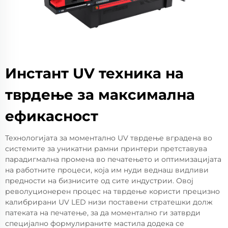
Инстант UV техника на
тврдење за максимална
ефикасност
Технологијата за моментално UV тврдење вградена во
системите за уникатни рамни принтери претставува
парадигмална промена во печатењето и оптимизацијата
на работните процеси, која им нуди веднаш видливи
предности на бизнисите од сите индустрии. Овој
револуционерен процес на тврдење користи прецизно
калибрирани UV LED низи поставени стратешки долж
патеката на печатење, за да моментално ги затврди
специјално формулираните мастила додека се