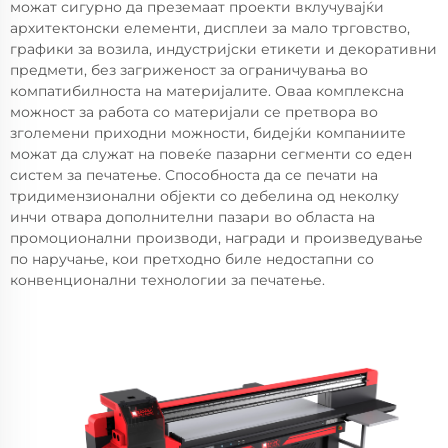
можат сигурно да преземаат проекти вклучувајќи
архитектонски елементи, дисплеи за мало трговство,
графики за возила, индустријски етикети и декоративни
предмети, без загриженост за ограничувања во
компатибилноста на материјалите. Оваа комплексна
можност за работа со материјали се претвора во
зголемени приходни можности, бидејќи компаниите
можат да служат на повеќе пазарни сегменти со еден
систем за печатење. Способноста да се печати на
тридимензионални објекти со дебелина од неколку
инчи отвара дополнителни пазари во областа на
промоционални производи, награди и произведување
по наручање, кои претходно биле недостапни со
конвенционални технологии за печатење.