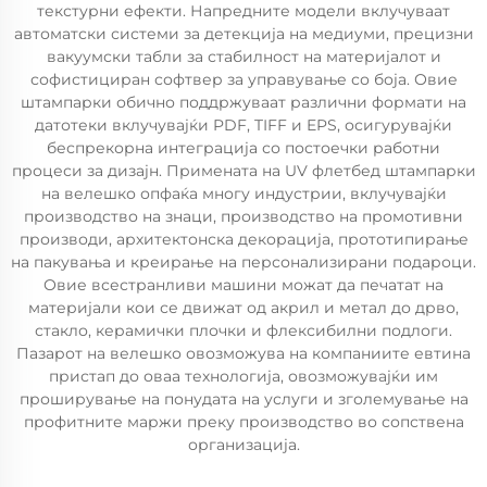
текстурни ефекти. Напредните модели вклучуваат
автоматски системи за детекција на медиуми, прецизни
вакуумски табли за стабилност на материјалот и
софистициран софтвер за управување со боја. Овие
штампарки обично поддржуваат различни формати на
датотеки вклучувајќи PDF, TIFF и EPS, осигурувајќи
беспрекорна интеграција со постоечки работни
процеси за дизајн. Примената на UV флетбед штампарки
на велешко опфаќа многу индустрии, вклучувајќи
производство на знаци, производство на промотивни
производи, архитектонска декорација, прототипирање
на пакувања и креирање на персонализирани подароци.
Овие всестранливи машини можат да печатат на
материјали кои се движат од акрил и метал до дрво,
стакло, керамички плочки и флексибилни подлоги.
Пазарот на велешко овозможува на компаниите евтина
пристап до оваа технологија, овозможувајќи им
проширување на понудата на услуги и зголемување на
профитните маржи преку производство во сопствена
организација.