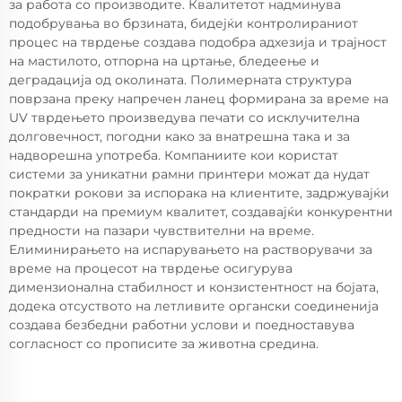
за работа со производите. Квалитетот надминува
подобрувања во брзината, бидејќи контролираниот
процес на тврдење создава подобра адхезија и трајност
на мастилото, отпорна на цртање, бледеење и
деградација од околината. Полимерната структура
поврзана преку напречен ланец формирана за време на
UV тврдењето произведува печати со исклучителна
долговечност, погодни како за внатрешна така и за
надворешна употреба. Компаниите кои користат
системи за уникатни рамни принтери можат да нудат
пократки рокови за испорака на клиентите, задржувајќи
стандарди на премиум квалитет, создавајќи конкурентни
предности на пазари чувствителни на време.
Елиминирањето на испарувањето на растворувачи за
време на процесот на тврдење осигурува
димензионална стабилност и конзистентност на бојата,
додека отсуството на летливите органски соединенија
создава безбедни работни услови и поедноставува
согласност со прописите за животна средина.