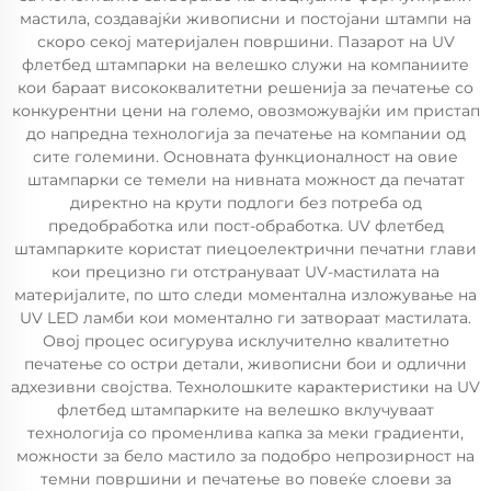
мастила, создавајќи живописни и постојани штампи на
скоро секој материјален површини. Пазарот на UV
флетбед штампарки на велешко служи на компаниите
кои бараат висококвалитетни решенија за печатење со
конкурентни цени на големо, овозможувајќи им пристап
до напредна технологија за печатење на компании од
сите големини. Основната функционалност на овие
штампарки се темели на нивната можност да печатат
директно на крути подлоги без потреба од
предобработка или пост-обработка. UV флетбед
штампарките користат пиецоелектрични печатни глави
кои прецизно ги отстрануваат UV-мастилата на
материјалите, по што следи моментална изложување на
UV LED ламби кои моментално ги затвораат мастилата.
Овој процес осигурува исклучително квалитетно
печатење со остри детали, живописни бои и одлични
адхезивни својства. Технолошките карактеристики на UV
флетбед штампарките на велешко вклучуваат
технологија со променлива капка за меки градиенти,
можности за бело мастило за подобро непрозирност на
темни површини и печатење во повеќе слоеви за