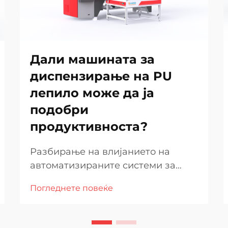
Дали машината за
диспензирање на PU
лепило може да ја
подобри
продуктивноста?
Разбирање на влијанието на
автоматизираните системи за
лепилни материјали во
Погледнете повеќе
современата производство.
Современите производни објекти
постојано бараат начини да ги