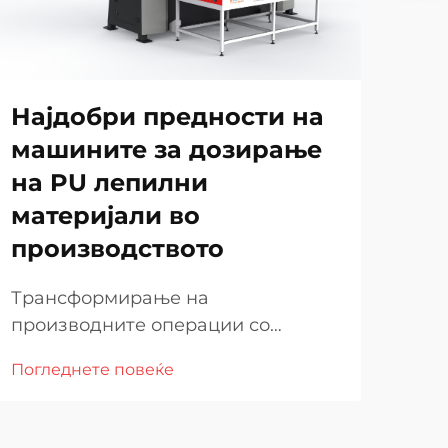
Најдобри предности на
Ка
машините за дозирање
пе
на PU лепилни
го
материјали во
еф
производството
пр
Трансформирање на
Про
производните операции со
шир
напредни решенија за лепилни
нач
Погледнете повеќе
Пог
материјали Производствената
про
индустрија продолжува да
ста
еволуира со иновативни
нај