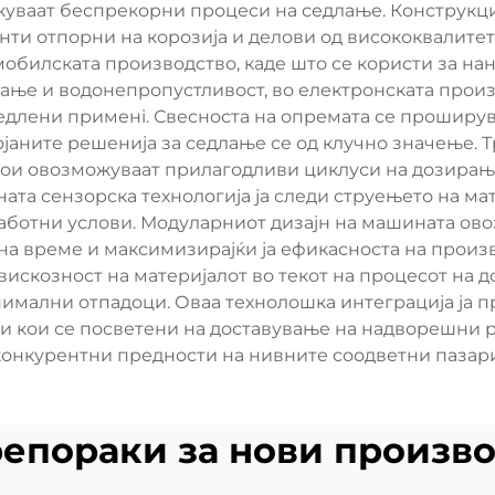
жуваат беспрекорни процеси на седлање. Конструкциј
ти отпорни на корозија и делови од висококвалите
обилската производство, каде што се користи за на
ање и водонепропустливост, во електронската произ
едлени применi. Свесноста на опремата се проширува
јаните решенија за седлање се од клучно значење. 
и овозможуваат прилагодливи циклуси на дозирање,
та сензорска технологија ја следи струењето на мат
аботни услови. Модуларниот дизајн на машината ов
а време и максимизирајќи ја ефикасноста на произво
вискозност на материјалот во текот на процесот на
мални отпадоци. Оваа технолошка интеграција ја п
и кои се посветени на доставување на надворешни 
конкурентни предности на нивните соодветни пазари
епораки за нови произв