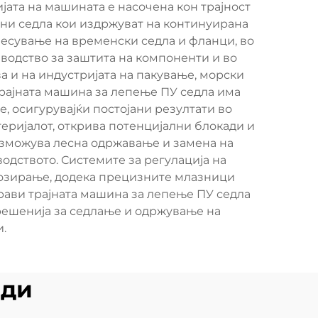
ата на машината е насочена кон трајност
тни седла кои издржуват на континуирана
несување на временски седла и фланци, во
водство за заштита на компоненти и во
 и на индустријата на пакување, морски
Трајната машина за лепење ПУ седла има
 осигурувајќи постојани резултати во
еријалот, открива потенцијални блокади и
озможува лесна одржавање и замена на
дството. Системите за регулација на
 дозирање, додека прецизните млазници
рави трајната машина за лепење ПУ седла
решенија за седлање и одржување на
.
оди