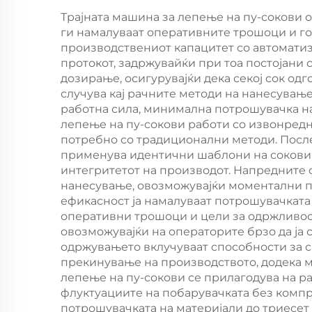
Дистрибутивна
Рез
Трајната машина за лепење на пу-сокови 
Машина
ги намалуваат оперативните трошоци и го
производствениот капацитет со автоматиз
протокот, задржувайќи при тоа постојани
дозирање, осигурувајќи дека секој сок од
случува кај рачните методи на нанесувањ
работна сила, минимална потрошувачка на
лепење на пу-сокови работи со извонредн
потребно со традиционални методи. После
применува идентични шаблони на сокови 
интегритетот на производот. Напредните 
нанесување, овозможувајќи моментални п
ефикасност ја намалуваат потрошувачката 
оперативни трошоци и цели за одржливост
овозможувајќи на операторите брзо да ја
одржувањето вклучуваат способности за 
прекинување на производството, додека м
лепење на пу-сокови се прилагодува на ра
флуктуациите на побарувачката без компр
потрошувачката на материјали до триесет