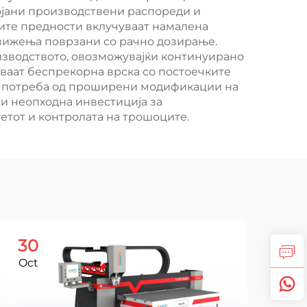
ојани производствени распореди и
ните предности вклучуваат намалена
вижења поврзани со рачно дозирање.
зводството, овозможувајќи континуирано
ваат беспрекорна врска со постоечките
ез потреба од проширени модификации на
и неопходна инвестиција за
етот и контролата на трошоците.
30
1
Oct
No