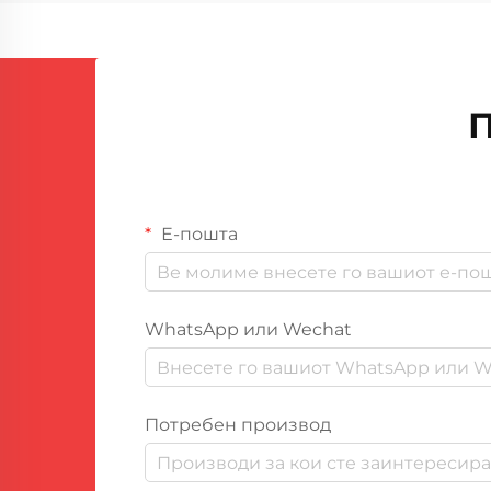
прецизноста и ефикасноста се од
пресудно значење за задржување
конкурентна предност. Машината
за диспензирање на PU лепило се
П
појави како револуционерно
решениe...
Е-пошта
WhatsApp или Wechat
Потребен производ