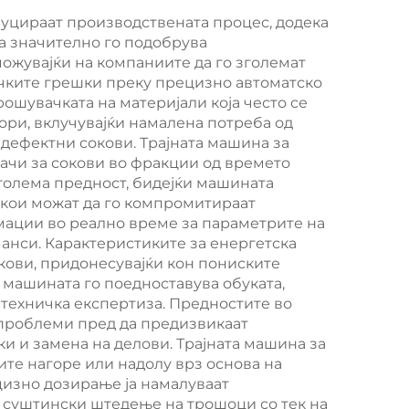
 за
печатење,
луцираат производствената процес, додека
а
новоенергетска
а значително го подобрува
омби
машина за пенски
ожувајќи на компаниите да го зголемат
ечките грешки преку прецизно автоматско
пломби, машина за
рошувачката на материјали која често се
пенски пломби на
ори, вклучувајќи намалена потреба од
дефектни сокови. Трајната машина за
автопartiи / робот
ачи за сокови во фракции од времето
голема предност, бидејќи машината
 кои можат да го компромитираат
мации во реално време за параметрите на
нси. Карактеристиките за енергетска
окови, придонесувајќи кон пониските
 машината го поедноставува обуката,
 техничка експертиза. Предностите во
 проблеми пред да предизвикаат
 и замена на делови. Трајната машина за
ите нагоре или надолу врз основа на
цизно дозирање ја намалуваат
и суштински штедење на трошоци со тек на