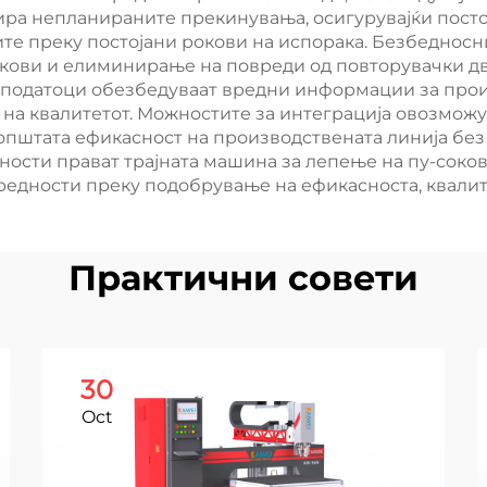
ра непланираните прекинувања, осигурувајќи пост
те преку постојани рокови на испорака. Безбеднос
окови и елиминирање на повреди од повторувачки д
податоци обезбедуваат вредни информации за прои
на квалитетот. Можностите за интеграција овозможу
 општата ефикасност на производствената линија б
ости прават трајната машина за лепење на пу-соков
едности преку подобрување на ефикасноста, квалит
Практични совети
30
Oct