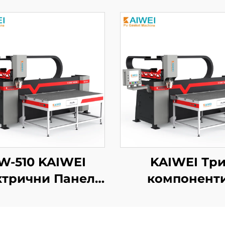
W-510 KAIWEI
KAIWEI Тр
ктрични Панели
компонент
втоматско PU
Опрема Автома
лиуретан Пен
електрични пан