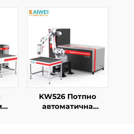
и
KW526 Потпно
и
автоматична
т за
машина за
ели,
полиуретан