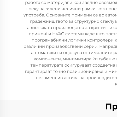
работа со материјали кои заедно овозмо
преку засилени челични рамки, компонен
употреба. Основните примени се во автом
градежништвото за структурно стаклув
авионската производство за критични с
применi и HVAC системи каде што посто
програмабилни логички контролери ко
различни производствени серии. Напредна
автоматски ги одржува оптималните р
компоненти, минимизирајќи губење н
температурата осигуруваат соодветна 
гарантираат точно позиционирање и мини
незаменлив актива за производител
Пр