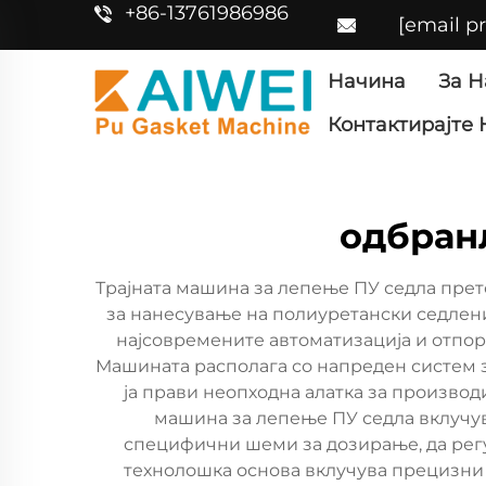
+86-13761986986
[email p
Начина
За Н
Контактирајте 
одбранл
Трајната машина за лепење ПУ седла прет
за нанесување на полиуретански седлени
најсовремените автоматизација и отпорн
Машината располага со напреден систем з
ја прави неопходна алатка за производи
машина за лепење ПУ седла вклучу
специфични шеми за дозирање, да регу
технолошка основа вклучува прецизни