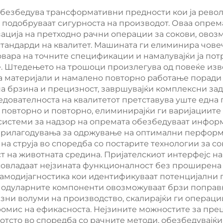
инка Машина за
нова машина
обезбедува трансформативни предности кои ја рево
Печатување
правење н
 подобруваат сигурноста на производот. Оваа опрем
полиуретан пл
ација на претходно рачни операции за сокови, овозм
 стандарди на квалитет. Машината ги елиминира чов
говара на точните спецификации и намалувајќи ја пот
е. Штедењето на трошоци произлегува од повеќе изв
 материјали и намалено повторно работање поради 
а брзина и прецизност, завршувајќи комплексни зад
дователноста на квалитетот претставува уште една 
повторно и повторно, елиминирајќи ги варијациите
системи за надзор на опремата обезбедуваат инфор
рилагодувања за одржување на оптимални перформа
на струја во споредба со постарите технологии за с
 на животната средина. Пријателскиот интерфејс на
 совладаат нејзината функционалност без проширена
самодијагностика кои идентификуваат потенцијални
одуларните компоненти овозможуваат брзи поправки
зни волуми на производство, скалирајќи ги операци
омис на ефикасноста. Нејзините можностите за пре
 отсто во споредба со рачните методи, обезбедувајќ