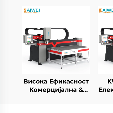
Висока Ефикасност
K
Комерцијална &
Еле
Индустрија - HEPA
А
Филтер
По