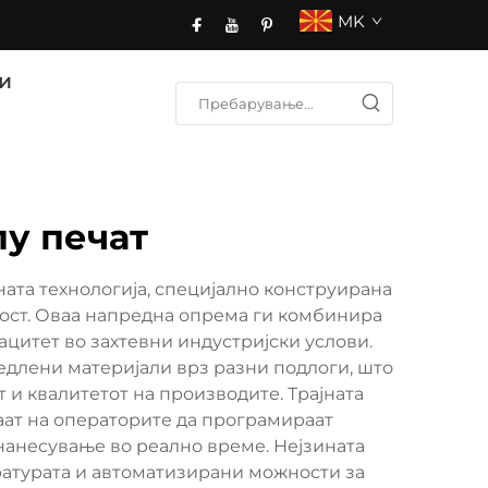
MK
и
пу печат
ата технологија, специјално конструирана
ност. Оваа напредна опрема ги комбинира
ацитет во захтевни индустријски услови.
едлени материјали врз разни подлоги, што
т и квалитетот на производите. Трајната
ат на операторите да програмираат
нанесување во реално време. Нејзината
атурата и автоматизирани можности за