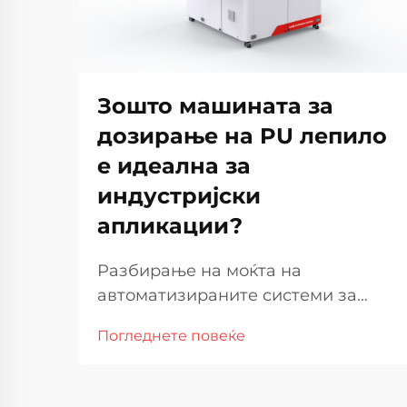
Зошто машината за
дозирање на PU лепило
е идеална за
индустријски
апликации?
Разбирање на моќта на
автоматизираните системи за
лепилни материјали во
Погледнете повеќе
современата производство. Во
денешната брзопотечка
индустријска средина,