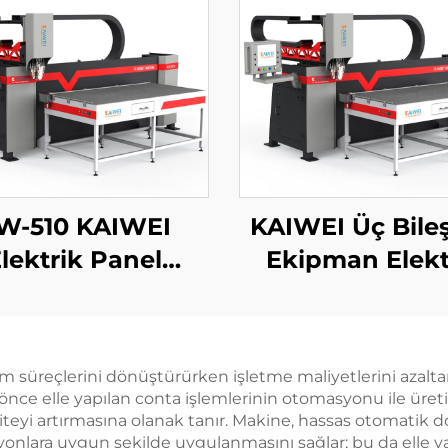
W-510 KAIWEI
KAIWEI Üç Bileş
lektrik Panel
Ekipman Elekt
Otomatik PU
Paneli İçin Yen
liüretan Köpük
Yuva Yapm
ant Sigilasyon
Makinesi
m süreçlerini dönüştürürken işletme maliyetlerini azalta
Makinesi
önce elle yapılan conta işlemlerinin otomasyonu ile üreti
siteyi artırmasına olanak tanır. Makine, hassas otomatik do
syonlara uygun şekilde uygulanmasını sağlar; bu da elle