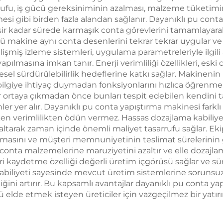
rrufu, iş gücü gereksiniminin azalması, malzeme tüketimin
si gibi birden fazla alandan sağlanır. Dayanıklı pu cont
sir kadar sürede karmaşık conta görevlerini tamamlayarak d
ünkü makine aynı conta desenlerini tekrar tekrar uygular
lişmiş izleme sistemleri, uygulama parametreleriyle ilgili 
ılmasına imkan tanır. Enerji verimliliği özellikleri, eski
esel sürdürülebilirlik hedeflerine katkı sağlar. Makinenin
k bilgiye ihtiyaç duymadan fonksiyonlarını hızlıca öğrenm
r ortaya çıkmadan önce bunları tespit edebilen kendini ta
r yer alır. Dayanıklı pu conta yapıştırma makinesi farklı
ken verimlilikten ödün vermez. Hassas dozajlama kabiliye
ltarak zaman içinde önemli maliyet tasarrufu sağlar. Ek
lmasını ve müşteri memnuniyetinin teslimat sürelerinin güv
 conta malzemelerine maruziyetini azaltır ve elle dozaj
i kaydetme özelliği değerli üretim içgörüsü sağlar ve süre
biliyeti sayesinde mevcut üretim sistemlerine sorunsuz 
ini artırır. Bu kapsamlı avantajlar dayanıklı pu conta yap
lde etmek isteyen üreticiler için vazgeçilmez bir yatırım