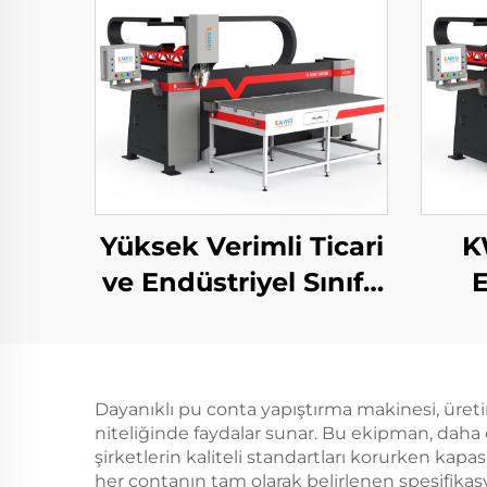
Yüksek Verimli Ticari
K
ve Endüstriyel Sınıf -
E
HEPA Filtre Dökme
Makinesi
Po
J
Dayanıklı pu conta yapıştırma makinesi, üreti
niteliğinde faydalar sunar. Bu ekipman, daha 
şirketlerin kaliteli standartları korurken kapa
her contanın tam olarak belirlenen spesifika