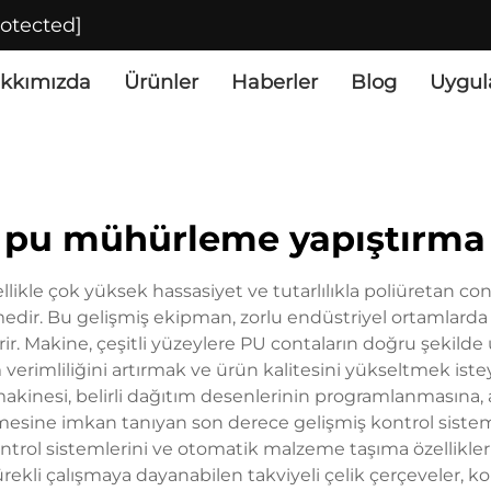
rotected]
kkımızda
Ürünler
Haberler
Blog
Uygul
ı pu mühürleme yapıştırma
llikle çok yüksek hassasiyet ve tutarlılıkla poliüretan co
şmedir. Bu gelişmiş ekipman, zorlu endüstriyel ortamlar
rir. Makine, çeşitli yüzeylere PU contaların doğru şekild
 verimliliğini artırmak ve ürün kalitesini yükseltmek iste
makinesi, belirli dağıtım desenlerinin programlanmasına,
esine imkan tanıyan son derece gelişmiş kontrol sistemle
rol sistemlerini ve otomatik malzeme taşıma özelliklerini
rekli çalışmaya dayanabilen takviyeli çelik çerçeveler, ko