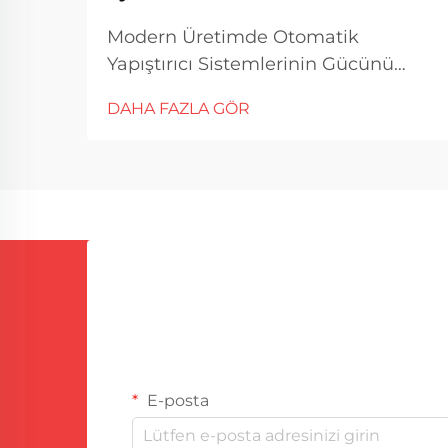
Modern Üretimde Otomatik
Yapıştırıcı Sistemlerinin Gücünü
Anlamak Günümüzün hızlı tempolu
DAHA FAZLA GÖR
endüstriyel ortamında, rekabet
avantajını korumak için hassasiyet
ve verimlilik son derece önemlidir.
PU yapıştırıcı dozaj makinesi,
üretimi dönüştüren bir çözüm
olarak öne çıkmıştır...
E-posta