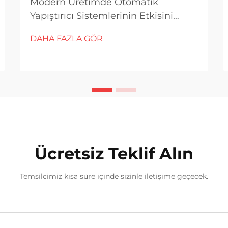
Modern Üretimde Otomatik
Yapıştırıcı Sistemlerinin Etkisini
Anlamak Modern üretim tesisleri,
DAHA FAZLA GÖR
üretim süreçlerini sürekli olarak
iyileştirmenin yollarını aramaktadır
ve PU yapıştırıcı dozaj makinesi
oyunun kurallarını değiştiren bir
çözüm olarak öne çıkmıştır...
Ücretsiz Teklif Alın
Temsilcimiz kısa süre içinde sizinle iletişime geçecek.