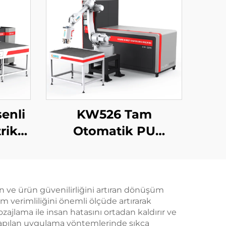
enli
KW526 Tam
rik
Otomatik PU
i Pu
Kaplama Makinesi
a
Yeni Enerji Foaming
Sigorta Makinesi Oto
n ve ürün güvenilirliğini artıran dönüşüm
Parçaları Foaming
m verimliliğini önemli ölçüde artırarak
Sigorta Makinesi /
zajlama ile insan hatasını ortadan kaldırır ve
 yapılan uygulama yöntemlerinde sıkça