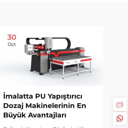
30
1
Oct
No
İmalatta PU Yapıştırıcı
Po
Dozaj Makinelerinin En
Ma
Büyük Avantajları
Ver