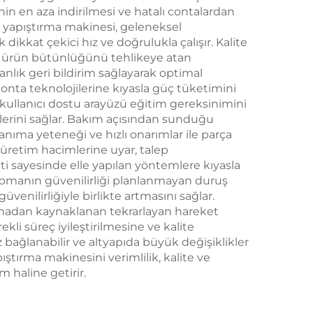
Robot
in en aza indirilmesi ve hatalı contalardan
a yapıştırma makinesi, geleneksel
ikkat çekici hız ve doğrulukla çalışır. Kalite
 ve ürün bütünlüğünü tehlikeye atan
anlık geri bildirim sağlayarak optimal
 conta teknolojilerine kıyasla güç tüketimini
 kullanıcı dostu arayüzü eğitim gereksinimini
elerini sağlar. Bakım açısından sunduğu
nıma yeteneği ve hızlı onarımlar ile parça
 üretim hacimlerine uyar, talep
ti sayesinde elle yapılan yöntemlere kıyasla
ipmanın güvenilirliği planlanmayan duruş
enilirliğiyle birlikte artmasını sağlar.
lamadan kaynaklanan tekrarlayan hareket
kli süreç iyileştirilmesine ve kalite
bağlanabilir ve altyapıda büyük değişiklikler
ıştırma makinesini verimlilik, kalite ve
 haline getirir.