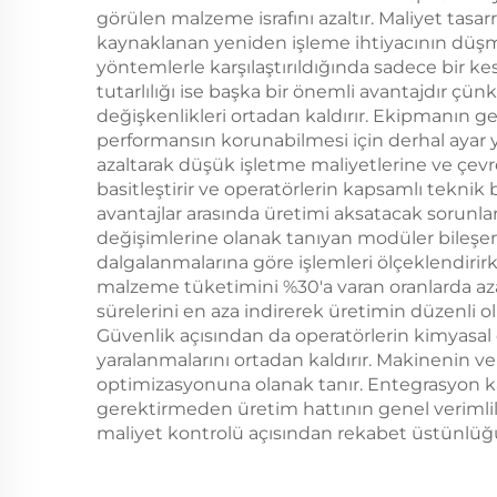
görülen malzeme israfını azaltır. Maliyet tasa
kaynaklanan yeniden işleme ihtiyacının düşme
yöntemlerle karşılaştırıldığında sadece bir ke
tutarlılığı ise başka bir önemli avantajdır ç
değişkenlikleri ortadan kaldırır. Ekipmanın ge
performansın korunabilmesi için derhal ayar yap
azaltarak düşük işletme maliyetlerine ve çevr
basitleştirir ve operatörlerin kapsamlı tekni
avantajlar arasında üretimi aksatacak sorunla
değişimlerine olanak tanıyan modüler bileşenle
dalgalanmalarına göre işlemleri ölçeklendirir
malzeme tüketimini %30'a varan oranlarda aza
sürelerini en aza indirerek üretimin düzenli o
Güvenlik açısından da operatörlerin kimyasal
yaralanmalarını ortadan kaldırır. Makinenin ver
optimizasyonuna olanak tanır. Entegrasyon ka
gerektirmeden üretim hattının genel verimliliğ
maliyet kontrolü açısından rekabet üstünlüğü e