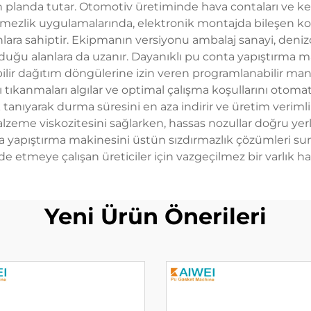
ı ön planda tutar. Otomotiv üretiminde hava contaları ve 
mezlik uygulamalarında, elektronik montajda bileşen kor
lara sahiptir. Ekipmanın versiyonu ambalaj sanayi, denizc
duğu alanlara da uzanır. Dayanıklı pu conta yapıştırma mak
ilir dağıtım döngülerine izin veren programlanabilir mant
ası tıkanmaları algılar ve optimal çalışma koşullarını otom
tanıyarak durma süresini en aza indirir ve üretim veriml
zeme viskozitesini sağlarken, hassas nozullar doğru yer
a yapıştırma makinesini üstün sızdırmazlık çözümleri su
de etmeye çalışan üreticiler için vazgeçilmez bir varlık hal
Yeni Ürün Önerileri