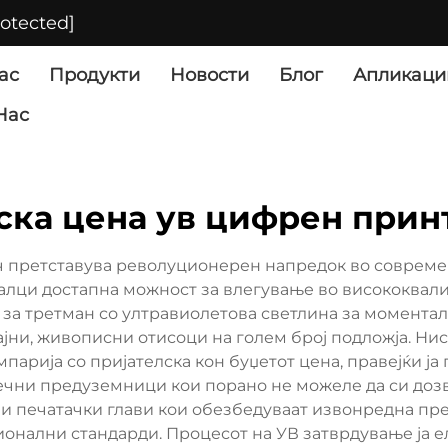
rotected]
ас
Продукти
Новости
Блог
Апликаци
Нас
ска цена ув цифрен прин
 претставува револуционерен напредок во современ
лци достапна можност за влегување во висококвал
 за третман со ултравиолетова светлина за момента
јни, живописни отисоци на голем број подложја. Ни
арија со пријателска кон буџетот цена, правејќи ј
нечни предуземници кои порано не можеле да си дозв
 печатачки глави кои обезбедуваат извонредна пре
сионални стандарди. Процесот на УВ затврдување ја