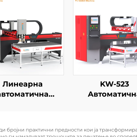
Линеарна
KW-523
автоматична
Автоматичн
машина за
машина за
иуретан пенски
полиуретан пе
мби, машина за
пломби за
ди бројни практични предности кои ја трансформира
пломби на
електрични па
чно ги намалуваат трошоците за печатење во според