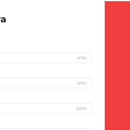
та
0/100
0/100
0/200