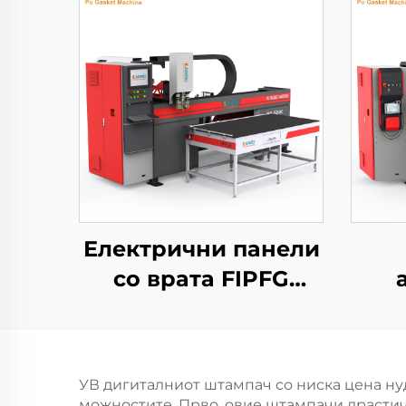
Електрични панели
со врата FIPFG
Двокомпонентна
полиуретан
пол
машина за
пло
УВ дигиталниот штампач со ниска цена ну
печатење
можностите. Прво, овие штампачи драсти