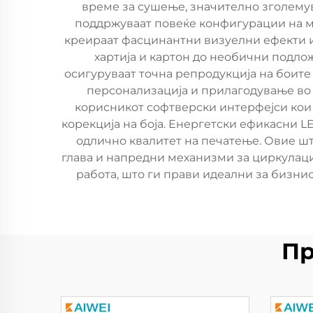
време за сушење, значително зголему
поддржуваат повеќе конфигурации на ма
креираат фасцинантни визуелни ефекти и 
хартија и картон до необични подлож
осигуруваат точна репродукција на боит
персонализација и прилагодување во 
корисникот софтверски интерфејси кои 
корекција на боја. Енергетски ефикасни 
одлично квалитет на печатење. Овие шт
глава и напредни механизми за циркулаци
работа, што ги прави идеални за бизни
Пр