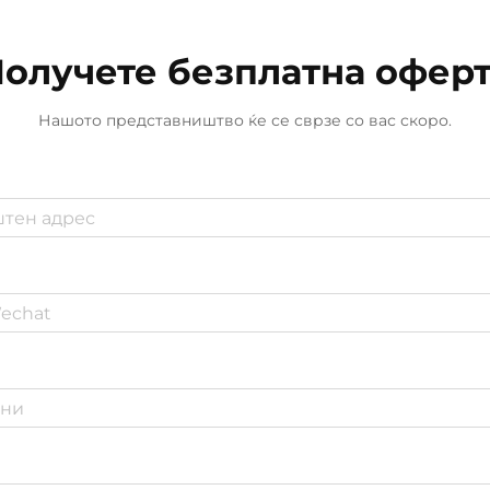
индустрии се доверуваат на
разни пен...
олучете безплатна офер
Нашото представништво ќе се сврзе со вас скоро.