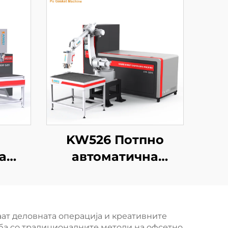
KW526 Потпно
а
автоматична
машина за
нски
полиуретан
печатење,
ат деловната операција и креативните
нели
новоенергетска
ба со традиционалните методи на офсетно