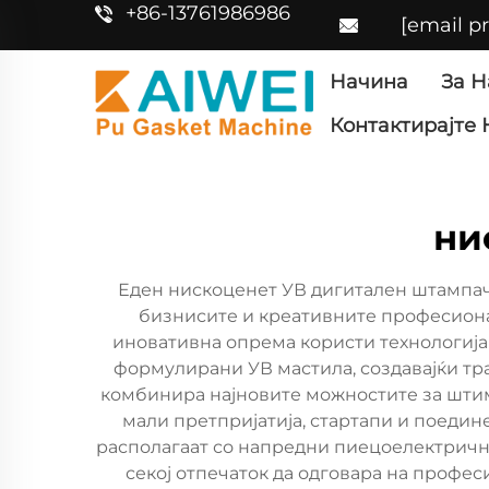
+86-13761986986
[email p
Начина
За Н
Контактирајте 
ни
Еден нискоценет УВ дигитален штампач
бизнисите и креативните професиона
иновативна опрема користи технологија
формулирани УВ мастила, создавајќи тра
комбинира најновите можностите за штимп
мали претпријатија, стартапи и поеди
располагаат со напредни пиецоелектрични
секој отпечаток да одговара на профе