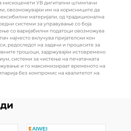
на нискоценети УВ дигитални штимпачи
ии, овозможувајќи им на корисниците да
флексибилни материјали, од традиционална
предни системи за управување со боја
тење со варијабилни податоци овозможува
ач најчесто вклучува пријателски кон
и, редоследот на задачи и процесите за
тивните трошоци, задржувајќи истовремено
иум, системи за чистење на печатачката
држување и го максимизираат временото на
мпарија без компромис на квалитетот на
оди