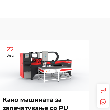
22
1
Sep
No
Како машината за
Ка
запечатување со PU
пе