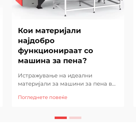
Кои материјали
најдобро
функционираат со
машина за пена?
Истражување на идеални
материјали за машини за пена во
производството Изборот на
Погледнете повеќе
материјали што се користат со
машина за пена е критичен
фактор кој влијае на квалитетот,
ефикасноста и трајноста на
крајниот производ. Различни