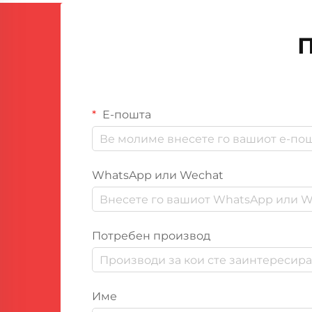
процеси за запечатување ги
трансформира...
П
Е-пошта
WhatsApp или Wechat
Потребен производ
Име