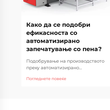
Како да се подобри
ефикасноста со
автоматизирано
запечатување со пена?
Подобрување на производството
преку автоматизирано
запечатување на пена Во развојот
Погледнете повеќе
на производството, ефикасноста и
прецизноста станаа клучни за
одржување на конкурентни
предности. Интеграцијата на
автоматизација во пеновите