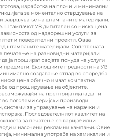
FG
машина за пенски
одготова, изработка на плочи и минимални
ункцијата за моментално отврдување на
ција
пломби, машина за
 и завршување на штампаните материјали,
ttal
пенски пломби на
е. Штампачот УВ дигитален со ниска цена
а зависноста од надворешни услуги за
автопartiи / робот
литет и поверителни проекти. Оваа
од штампаните материјали. Сопствената
е печатење на разновидни материјали
да ја прошират својата понуда на услуги
и предмети. Еколошките предности на УВ
и минимално создавање отпад во споредба
 ниска цена обично имаат компактна
еба од проширување на објектите.
возможувајќи на претпријатијата да ги
т во поголеми серијски производи.
н, системи за управување на нарачки и
испорака. Последователниот квалитет на
можноста за печатење со варијабилни
води и насочени рекламни кампањи. Овие
гија, минимална употреба на хемикалии и