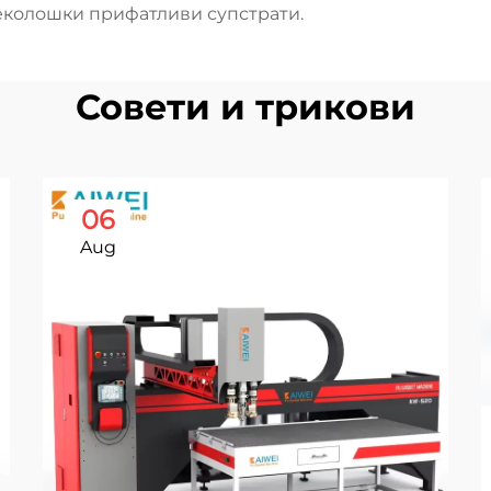
еколошки прифатливи супстрати.
Совети и трикови
06
Aug