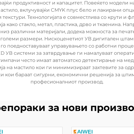
вајќи продуктивност и капацитет. Повеќето модели 
стило, вклучувајќи CMYK плус бело и лакирани опц
текстури. Технологијата е совместлива со крути и 
ја како стакло, метал, пластика, дрво и ткаенина. На
е низ различни материјали, додека можноста за печа
големи размери. Нискоценетиот УВ дигитален штамп
го поедноставуваат управувањето со работни процес
LED УВ системи за затврдување ги намалуваат опера
импачи често имаат автоматско детектирање на мед
ја на мастило кои ги минимизираат захтевите за о
си кои бараат сигурни, економични решенија за шти
професионалниот производ.
епораки за нови произв