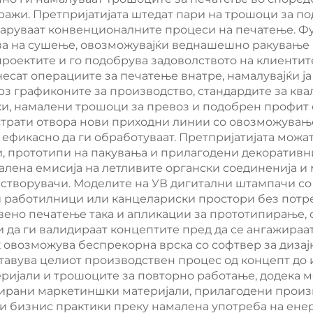
ктрични огради,
со врата, FIP
ражи. Претпријатијата штедат пари на трошоци за п
варуваат конвенционалните процеси на печатење. Ф
машина за
машина, имита
аза на сушење, овозможувајќи веднашешно ракување
творување на
на кабинети Ri
роектите и го подобрува задоволството на клиентит
несат операциите за печатење внатре, намалувајќи ј
ели и кабинети
рз графиконите за производство, стандардите за ква
ки, намалени трошоци за превоз и подобрен профит 
страти отвора нови приходни линии со овозможувањ
икасно да ги обработуваат. Претпријатијата можат 
и, прототипи на пакувања и прилагодени декоративн
малена емисија на летливите органски соединенија 
астворувачи. Моделите на УВ дигитални штампачи со
ли работилници или канцелариски простори без потр
вено печатење така и апликации за прототипирање, о
и да ги валидираат концептите пред да се ангажираа
 овозможува беспрекорна врска со софтвер за дизај
ставува целиот производствен процес од концепт до 
еријали и трошоците за повторно работање, додека 
зирани маркетиншки материјали, прилагодени произ
и бизнис практики преку намалена употреба на енер