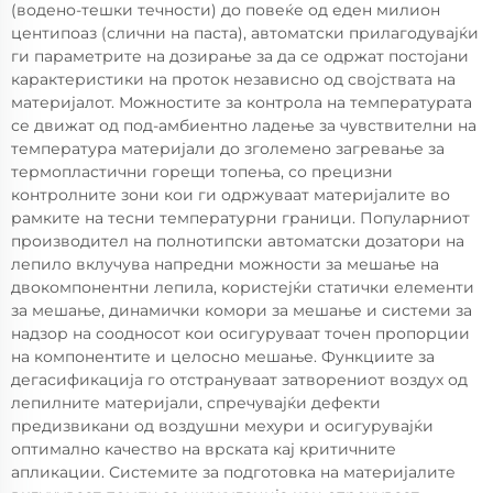
(водено-тешки течности) до повеќе од еден милион
центипоаз (слични на паста), автоматски прилагодувајќи
ги параметрите на дозирање за да се одржат постојани
карактеристики на проток независно од својствата на
материјалот. Можностите за контрола на температурата
се движат од под-амбиентно ладење за чувствителни на
температура материјали до зголемено загревање за
термопластични горещи топења, со прецизни
контролните зони кои ги одржуваат материјалите во
рамките на тесни температурни граници. Популарниот
производител на полнотипски автоматски дозатори на
лепило вклучува напредни можности за мешање на
двокомпонентни лепила, користејќи статички елементи
за мешање, динамички комори за мешање и системи за
надзор на соодносот кои осигуруваат точен пропорции
на компонентите и целосно мешање. Функциите за
дегасификација го отстрануваат затворениот воздух од
лепилните материјали, спречувајќи дефекти
предизвикани од воздушни мехури и осигурувајќи
оптимално качество на врската кај критичните
апликации. Системите за подготовка на материјалите