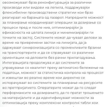
овозможуваат брза реконфигурација за различни
производи или видови на лепила, поддржувајќи
флексибилни производствени стратегии кои брзо
реагираат на барaњата од пазарот. Напредните можност
за планирање координираат операции за дозирање со
процеси пред и после нив, оптимизирајќи ја
ефикасноста на целата линија и минимизирајќи ги
точките на застој. Системите можат да чуваат делови за
време на привремени застои на линијата, да ја
одржуваат синхронизацијата со променливите брзини
на транспортерите и да се справуваат со различни
ориентации на деловите без рачни прилагодувања.
Интеграцијата продолжува и до системите за
управување со квалитет преку автоматско бележење на
податоци, можност за статистичка контрола на процесот
и извештаи во реално време кои директно се
испорачуваат во системите за планирање на ресурсите
во претпријатието. Оператерите можат да го следат
перформансите на дозирањето, да го пратат трошењето
на материјалите и да идентификуваат можности за
оптимизација преку комплексни контролнi табли кои