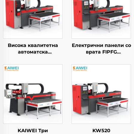
Висока квалитетна
Електрични панели со
автоматска
врата FIPFG
полиуретан пеу пенка
Двокомпонентна
машина за HEPA
полиуретан машина
ваздушен филтер
за печатење
KAIWEI Три
KW520