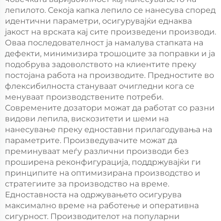
лепилото. Секоја капка лепило се нанесува според
идентични параметри, осигурувајќи еднаква
јакост на врската кај сите произведени производи.
Оваа последователност ја намалува стапката на
дефекти, минимизира трошоците за поправки и ја
подобрува задоволството на клиентите преку
постојана работа на производите. Предностите во
флексибилноста стануваат очигледни кога се
менуваат производствените потреби.
Современите дозатори можат да работат со разни
видови лепила, вискозитети и шеми на
нанесување преку едноставни прилагодувања на
параметрите. Произведувачите можат да
преминуваат меѓу различни производи без
проширенa реконфигурација, поддржувајќи ги
принципите на оптимизирана производство и
стратегиите за производство на време.
Едноставноста на одржувањето осигурува
максимално време на работење и оперативна
сигурност. Производителот на популарни