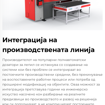
Интеграција на
производствената линија
Производителот на популарни полнавтоматски
дозатори за лепил се истакнува со создавање на
системи кои без проблем се интегрираат во
постоечките производствени средини, без прекинување
на воспоставените работни процеси или потреба од
проширенi модификациj на објектите. Оваа можност за
интеграција претставува години на инженерско
искуство насочено кон разбирање на реалните
предизвици во производството и развој на решенија
кои ги дополнуваат, а не комплицираат постоечките