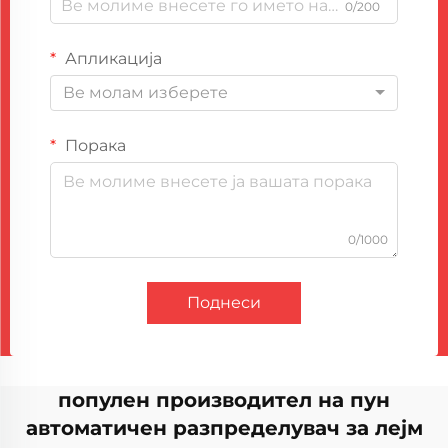
0/200
Апликација
Ве молам изберете
Порака
0/1000
Поднеси
популен производител на пун
автоматичен разпределувач за лејм