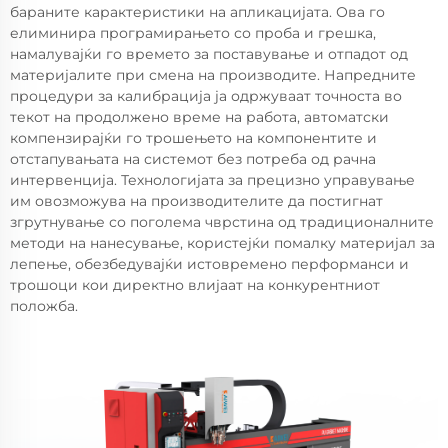
бараните карактеристики на апликацијата. Ова го
елиминира програмирањето со проба и грешка,
намалувајќи го времето за поставување и отпадот од
материјалите при смена на производите. Напредните
процедури за калибрација ја одржуваат точноста во
текот на продолжено време на работа, автоматски
компензирајќи го трошењето на компонентите и
отстапувањата на системот без потреба од рачна
интервенција. Технологијата за прецизно управување
им овозможува на производителите да постигнат
згрутнување со поголема чврстина од традиционалните
методи на нанесување, користејќи помалку материјал за
лепење, обезбедувајќи истовремено перформанси и
трошоци кои директно влијаат на конкурентниот
положба.