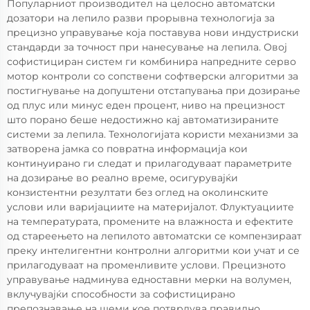
Популарниот производител на целосно автоматски
дозатори на лепило разви прорывна технологија за
прецизно управување која поставува нови индустриски
стандарди за точност при нанесување на лепила. Овој
софистициран систем ги комбинира напредните серво
мотор контроли со сопствени софтверски алгоритми за
постигнување на допуштени отстапувања при дозирање
од плус или минус еден процент, ниво на прецизност
што порано беше недостижно кај автоматизираните
системи за лепила. Технологијата користи механизми за
затворена јамка со повратна информација кои
континуирано ги следат и прилагодуваат параметрите
на дозирање во реално време, осигурувајќи
конзистентни резултати без оглед на околинските
услови или варијациите на материјалот. Флуктуациите
на температурата, промените на влажноста и ефектите
од стареењето на лепилото автоматски се компензираат
преку интелигентни контролни алгоритми кои учат и се
прилагодуваат на променливите услови. Прецизното
управување надминува едноставни мерки на волумен,
вклучувајќи способности за софистицирано
препознавање на шеми кое потврдува правилно