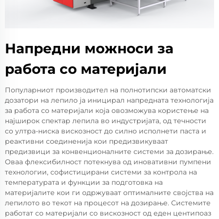
Напредни можноси за
работа со материјали
Популарниот производител на полнотипски автоматски
дозатори на лепило ја иницирал напредната технологија
за работа со материјали која овозможува користење на
најширок спектар лепила во индустријата, од течности
со ултра-ниска вискозност до силно исполнети паста и
реактивни соединенија кои предизвикуваат
предизвици за конвенционалните системи за дозирање.
Оваа флексибилност потекнува од иновативни пумпени
технологии, софистицирани системи за контрола на
температурата и функции за подготовка на
материјалите кои ги одржуваат оптималните својства на
лепилото во текот на процесот на дозирање. Системите
работат со материјали со вискозност од еден центипоаз