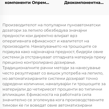
компоненти Опрема
Двокомпонентна
Автомат за
машина за
електрични панели,
испуштање и пенски
нова машина за
пломби,
правење на
новоенергетска
Производителот на популарни пунoавтоматски
полиуретан пломби
машина за пенски
дозатори за лепило обезбедува значајни
пломби, машина за
предности кои директно влијаат врз
правење на
оперативната ефикасност и квалитетот на
полиуретан пломби
производите. Намалувањето на трошоците се
појавува како најзначајна предност, бидејќи овие
системи ја отстрануваат отпадната материја преку
прецизно контролирано дозирање.
Традиционалните рачни методи за нанесување
често резултираат со вишок употреба на лепило,
но автоматизираните системи дозираат точно
одредени количини, намалувајќи ги трошоците за
материјали до четириесет проценти во типични
апликации. Ефикасноста на работната сила
значително се зголемува кога производствените
тимови ќе ги воведат овие автоматизирани