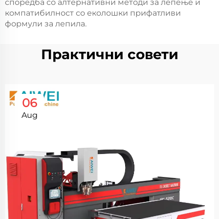
споредба со алтернативни методи за лепење и
компатибилност со еколошки прифатливи
формули за лепила.
Практични совети
06
Aug