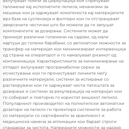
вклучуваат помпи за циркулација кои спречуваат
таложење кај исполнетите лепила, механизми за
мешање кои ја одржуваат хомогеноста кај материјалите
врз база на суспензија и филтери кои ги отстрануваат
замрсените честички што би можеле да ги запушат
компонентите за дозирање. Системите можат да
примијат различни големини на садови, од мали
картуџи до големи барабани, со автоматски можности за
трансфер на материјал кои минимизираат интервенција
од страна на операторот и го намалуваат ризикот од
контаминација. Карактеристиките за минимизирање на
отпадот вклучуваат програмабилни серии за
исчистување кои ги прочистуваат линиите меѓу
различните материјали, системи за испирање со
растворувачи кои ги одржуваат чисти патиштата за
дозирање и системи за рекуперација на материјал кои
го собираат и повторно го користат вишокот лепило.
Популарниот производител на полнотипски автоматски
дозатори на лепило ги проектира системите за работа
со материјали со сертификати за хранливост и
медицинска намена за апликации кои бараат строги
стандарди за чистота. Напредните можности за надзор