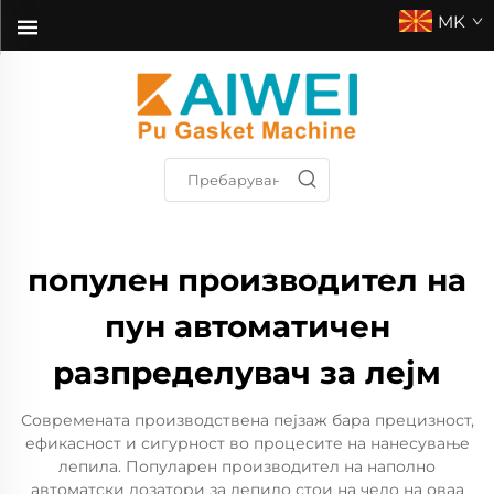
MK
популен производител на
пун автоматичен
разпределувач за лејм
Современата производствена пејзаж бара прецизност,
ефикасност и сигурност во процесите на нанесување
лепила. Популарен производител на наполно
автоматски дозатори за лепило стои на чело на оваа