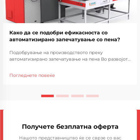
Како да се подобри ефикасноста со
автоматизирано запечатување со пена?
Подобрување на производството преку
автоматизирано запечатување на пена Во развојот
на производството, ефикасноста и прецизноста
станаа клучни за одржување на конкурентни
Погледнете повеќе
предности. Интеграцијата на автоматизација во
пеновите процеси за запечатување ги
трансформира...
Получете безплатна оферта
Нашото представништво ќе се сврзе со вас