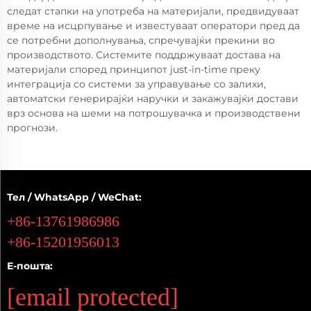
следат стапки на употреба на материјали, предвидуваат
време на исцрпување и известуваат оператори пред да
се потребни дополнувања, спречувајќи прекини во
производството. Системите поддржуваат достава на
материјали според принципот just-in-time преку
интеграција со системи за управување со залихи,
автоматски генерирајќи наручки и закажувајќи достави
врз основа на шеми на потрошувачка и производствени
прогнози.
Тел / WhatsApp / WeChat:
+86-13761986986
+86-15201956013
Е-пошта:
[email protected]