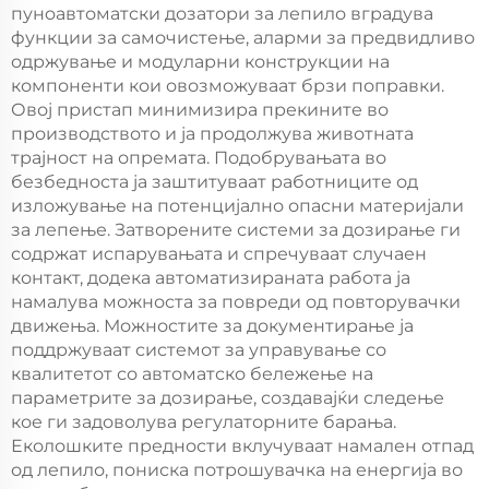
пунoавтоматски дозатори за лепило вградува
функции за самочистење, аларми за предвидливо
одржување и модуларни конструкции на
компоненти кои овозможуваат брзи поправки.
Овој пристап минимизира прекините во
производството и ја продолжува животната
трајност на опремата. Подобрувањата во
безбедноста ја заштитуваат работниците од
изложување на потенцијално опасни материјали
за лепење. Затворените системи за дозирање ги
содржат испарувањата и спречуваат случаен
контакт, додека автоматизираната работа ја
намалува можноста за повреди од повторувачки
движења. Можностите за документирање ја
поддржуваат системот за управување со
квалитетот со автоматско бележење на
параметрите за дозирање, создавајќи следење
кое ги задоволува регулаторните барања.
Еколошките предности вклучуваат намален отпад
од лепило, пониска потрошувачка на енергија во