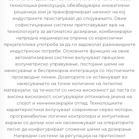
технолошка револуција, обезбедувајќи иновативни
решенија кои ја трансформираат начинот на кој
индустриите пристапуваат до спојувањето. Овие
софистицирани системи претставуваат врв на
технологијата за автоматско дозирање, комбинирајќи
напредна машинерска опрема со кориснички
пријателлива употреба за да ги задоволат разновидните
индустриски потреби. Основните функции на овие
автоматизирани системи вклучуваат прецизно
волуметриско управување, постојани шеми на
нанесување и беспрекорна интеграција со постоечките
производни линии. Дозаторите се истакнуваат во
нанесувањето на точни количини на лепилни
материјали, од течности со ниска вискозност до паста со
висока вискозност, осигурувајќи оптимална јачина на
спојот и минимизирајќи отпад. Технолошките
карактеристики вклучуваат современи серво мотори,
програмабилни логички контролери и интуитивни
екрани со допир кои им овозможуваат на операторите
лесно да конфигурираат сложени шеми на дозирање.
Напредни системи за регулација на притисокот