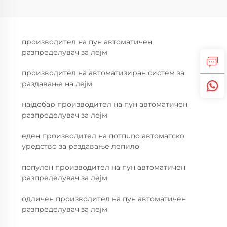
производител на пун автоматичен
разпределувач за лејм
производител на автоматизиран систем за
раздавање на лејм
најдобар производител на пун автоматичен
разпределувач за лејм
еден производител на потпuno автоматско
уредство за раздавање лепило
популен производител на пун автоматичен
разпределувач за лејм
одличен производител на пун автоматичен
разпределувач за лејм