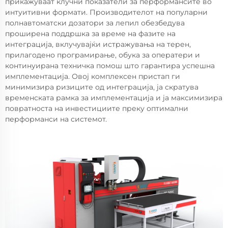
прикажуваат клучни показатели за перформансите во
интуитивни формати. Производителот на популарни
полнавтоматски дозатори за лепил обезбедува
проширена поддршка за време на фазите на
интеграција, вклучувајќи истражувања на терен,
прилагодено програмирање, обука за оператери и
континуирана техничка помош што гарантира успешна
имплементација. Овој комплексен пристап ги
минимизира ризиците од интеграција, ја скратува
временската рамка за имплементација и ја максимизира
повратноста на инвестициите преку оптимални
перформанси на системот.