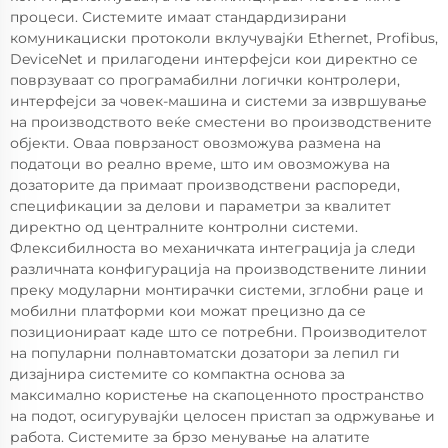
процеси. Системите имаат стандардизирани
комуникациски протоколи вклучувајќи Ethernet, Profibus,
DeviceNet и прилагодени интерфејси кои директно се
поврзуваат со програмабилни логички контролери,
интерфејси за човек-машина и системи за извршување
на производството веќе сместени во производствените
објекти. Оваа поврзаност овозможува размена на
податоци во реално време, што им овозможува на
дозаторите да примаат производствени распореди,
спецификации за делови и параметри за квалитет
директно од централните контролни системи.
Флексибилноста во механичката интеграција ја следи
различната конфигурација на производствените линии
преку модуларни монтирачки системи, зглобни раце и
мобилни платформи кои можат прецизно да се
позиционираат каде што се потребни. Производителот
на популарни полнавтоматски дозатори за лепил ги
дизајнира системите со компактна основа за
максимално користење на скапоценното пространство
на подот, осигурувајќи целосен пристап за одржување и
работа. Системите за брзо менување на алатите