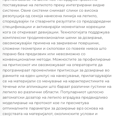
поставување на лепилото преку интегрирани видне
системи. Овие системи снимаат слики со висока
резолуција од секоја нанесена линија на лепило,
споредувајќи ги стварните резултати со предодредени
спецификации и активирајќи моментални корекции
кога се откриваат девијации. Технологијата поддржува
комплексни тродимензионални шеми за дозирање,
овозможувајќи примена на закривени површини,
сложени геометрии и склопови со повеќе нивоа што
порано беа предизвик или невозможно со
конвенционални методи. Можностите за профилирање
на притисокот им овозможуваат на операторите да
програмираат променливи притисоци за дозирање во
рамките на еден циклус на нанесување, прилагодувајќи
се на материјали со менување на карактеристиките на
течење или апликации што бараат различни густини на
лепило во различни области. Популарниот целосно
автоматски дозатор на лепило вградува предвидливо
моделирање на протокот кое ги пресметува
оптималните параметри за дозирање врз основа на
својствата на материјалот, околинските услови и