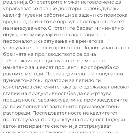
решенија. Оператерите можат истовремено да
управуваат со повеќе дозатори, ослободувајќи
квалификувани работници за задачи со повисока
вредност, при што се одржува постојан квалитет
на нанесувањето. Системите бараат минимално
обука, овозможувајќи брза адаптација на
персоналот и скратување на времето за
усвојување на нови вработени. Подобрувањата на
брзината на производството се одма
забележливи, со циклуското време често
намалено за шеесет проценти во споредба со
рачните методи. Производителот на популарни
пунoавтоматски дозатори за лепило ги
конструира системите така што одржуваат високи
стапки на продуктивност без да се жртвува
прецизноста, овозможувајќи на произведувачите
да ги исполнуваат захтевните производствени
распореди. Последователноста на квалитетот
претставува уште една клучна предност, бидејќи
автоматизираните системи ја отстрануваат
човечката варијабилност кај нанесувањето на