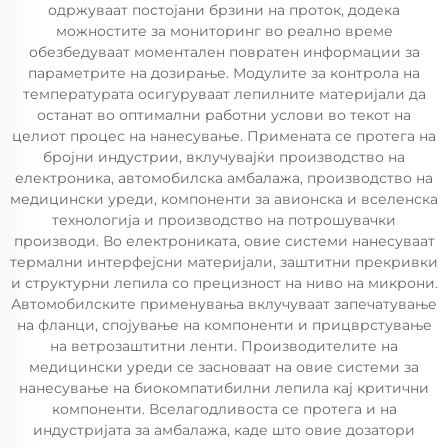
одржуваат постојани брзини на проток, додека
можностите за мониторинг во реално време
обезбедуваат моментален повратен информации за
параметрите на дозирање. Модулите за контрола на
температурата осигуруваат лепилните материјали да
останат во оптимални работни услови во текот на
целиот процес на нанесување. Примената се протега на
бројни индустрии, вклучувајќи производство на
електроника, автомобилска амбалажа, производство на
медицински уреди, компоненти за авионска и вселенска
технологија и производство на потрошувачки
производи. Во електрониката, овие системи нанесуваат
термални интерфејсни материјали, заштитни прекривки
и структурни лепила со прецизност на ниво на микрони.
Автомобилските применувања вклучуваат запечатување
на фланци, спојување на компоненти и прицврстување
на ветрозаштитни ленти. Производителите на
медицински уреди се засноваат на овие системи за
нанесување на биокомпатибилни лепила кај критични
компоненти. Вселагодливоста се протега и на
индустријата за амбалажа, каде што овие дозатори