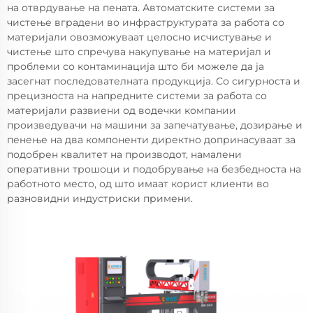
на отврдување на пената. Автоматските системи за
чистење вградени во инфраструктурата за работа со
материјали овозможуваат целосно исчистување и
чистење што спречува накупување на материјал и
проблеми со контаминација што би можеле да ја
засегнат последователната продукција. Со сигурноста и
прецизноста на напредните системи за работа со
материјали развиени од водечки компании
произведувачи на машини за запечатување, дозирање и
пенење на два компоненти директно допринасуваат за
подобрен квалитет на производот, намалени
оперативни трошоци и подобрување на безбедноста на
работното место, од што имаат корист клиенти во
разновидни индустриски примени.