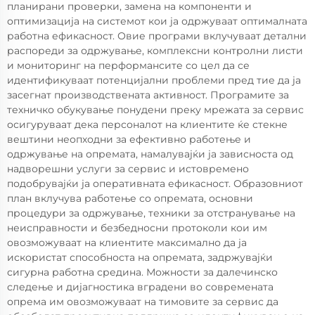
планирани проверки, замена на компоненти и
оптимизација на системот кои ја одржуваат оптималната
работна ефикасност. Овие програми вклучуваат детални
распореди за одржување, комплексни контролни листи
и мониторинг на перформансите со цел да се
идентификуваат потенцијални проблеми пред тие да ја
засегнат производствената активност. Програмите за
техничко обукување понудени преку мрежата за сервис
осигуруваат дека персоналот на клиентите ќе стекне
вештини неопходни за ефективно работење и
одржување на опремата, намалувајќи ја зависноста од
надворешни услуги за сервис и истовремено
подобрувајќи ја оперативната ефикасност. Образовниот
план вклучува работење со опремата, основни
процедури за одржување, техники за отстранување на
неисправности и безбедносни протоколи кои им
овозможуваат на клиентите максимално да ја
искористат способноста на опремата, задржувајќи
сигурна работна средина. Можности за далечинско
следење и дијагностика вградени во современата
опрема им овозможуваат на тимовите за сервис да