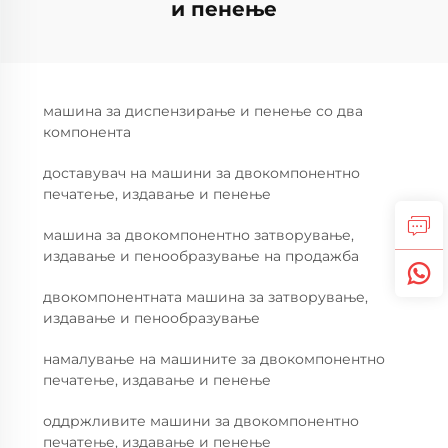
и пенење
машинa за диспензирање и пенење со два
компонента
доставувач на машини за двокомпонентно
печатење, издавање и пенење
машина за двокомпонентно затворување,
издавање и пенообразување на продажба
двокомпонентната машина за затворување,
издавање и пенообразување
намалување на машините за двокомпонентно
печатење, издавање и пенење
оддржливите машини за двокомпонентно
печатење, издавање и пенење