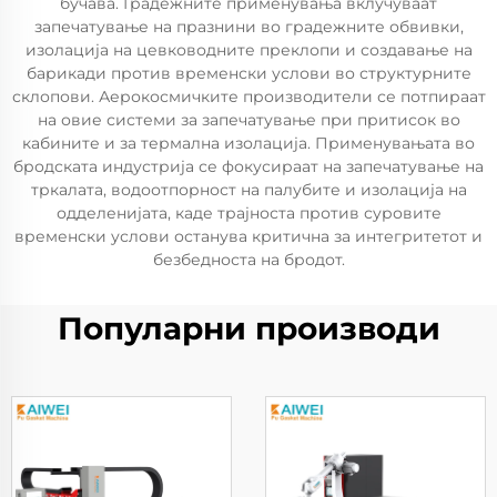
бучава. Градежните применувања вклучуваат
запечатување на празнини во градежните обвивки,
изолација на цевководните преклопи и создавање на
барикади против временски услови во структурните
склопови. Аерокосмичките производители се потпираат
на овие системи за запечатување при притисок во
кабините и за термална изолација. Применувањата во
бродската индустрија се фокусираат на запечатување на
тркалата, водоотпорност на палубите и изолација на
одделенијата, каде трајноста против суровите
временски услови останува критична за интегритетот и
безбедноста на бродот.
Популарни производи