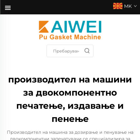
MK
производител на машини
за двокомпонентно
печатење, издавање и
пенење
Производител на машина за дозирање и пенување на
двокомпонентни запечатувачи се специјализира за