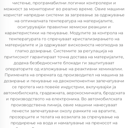
чистење, програмабилни логички контролери и
можност за мониторинг во реално време. Овие машини
користат напредни системи за загревање за одржување
на оптималната температура на материјалите,
осигурувајќи правилни хемиски реакции и
карактеристики на пенување. Модулите за контрола на
температурата го спречуваат кристализирањето на
материјалите и ја одржуваат вискозноста неопходна за
глатко дозирање. Системите за регулација на
притисокот гарантираат точна достава на материјалите,
додека безбедносните блокади ги заштитуваат
операторите од изложување на реактивни хемикалии.
Примената на опремата од производител на машина за
дозирање и пенување на двокомпонентни запечатувачи
се протега низ повеќе индустрии, вклучувајќи ја
автомобилската, градежната, аерокосмичката, бродската
и производството на електроника. Во автомобилската
производствена линија, овие машини нанесуваат
пенести запечатувачи околу рамките на вратите,
прозорците и телата на возилата за спречување на
продирење на вода и намалување на преносот на