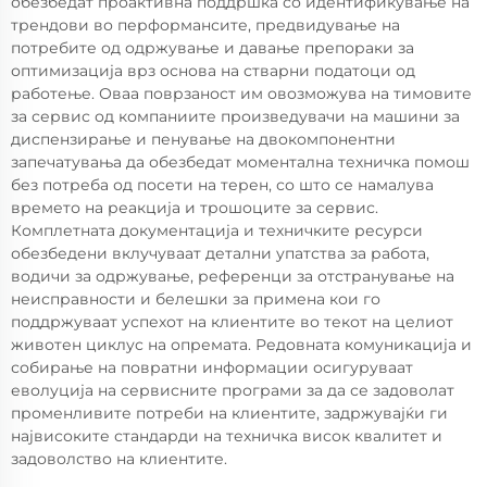
обезбедат проактивна поддршка со идентификување на
трендови во перформансите, предвидување на
потребите од одржување и давање препораки за
оптимизација врз основа на стварни податоци од
работење. Оваа поврзаност им овозможува на тимовите
за сервис од компаниите произведувачи на машини за
диспензирање и пенување на двокомпонентни
запечатувања да обезбедат моментална техничка помош
без потреба од посети на терен, со што се намалува
времето на реакција и трошоците за сервис.
Комплетната документација и техничките ресурси
обезбедени вклучуваат детални упатства за работа,
водичи за одржување, референци за отстранување на
неисправности и белешки за примена кои го
поддржуваат успехот на клиентите во текот на целиот
животен циклус на опремата. Редовната комуникација и
собирање на повратни информации осигуруваат
еволуција на сервисните програми за да се задоволат
променливите потреби на клиентите, задржувајќи ги
највисоките стандарди на техничка висок квалитет и
задоволство на клиентите.