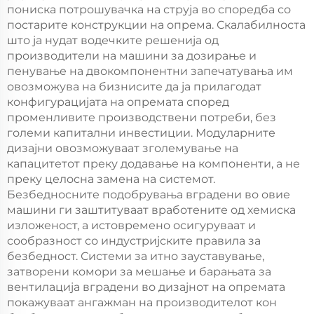
пониска потрошувачка на струја во споредба со
постарите конструкции на опрема. Скалабилноста
што ја нудат водечките решенија од
производители на машини за дозирање и
пенување на двокомпонентни запечатувања им
овозможува на бизнисите да ја прилагодат
конфигурацијата на опремата според
променливите производствени потреби, без
големи капитални инвестиции. Модуларните
дизајни овозможуваат зголемување на
капацитетот преку додавање на компоненти, а не
преку целосна замена на системот.
Безбедносните подобрувања вградени во овие
машини ги заштитуваат вработените од хемиска
изложеност, а истовремено осигуруваат и
сообразност со индустријските правила за
безбедност. Системи за итно зауставување,
затворени комори за мешање и барањата за
вентилација вградени во дизајнот на опремата
покажуваат ангажман на производителот кон