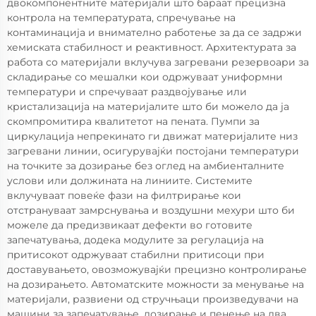
двокомпонентните материјали што бараат прецизна
контрола на температурата, спречување на
контаминација и внимателно работење за да се задржи
хемиската стабилност и реактивност. Архитектурата за
работа со материјали вклучува загревани резервоари за
складирање со мешалки кои одржуваат униформни
температури и спречуваат раздвојување или
кристализација на материјалите што би можело да ја
скомпромитира квалитетот на пената. Пумпи за
циркулација непрекинато ги движат материјалите низ
загревани линии, осигурувајќи постојани температури
на точките за дозирање без оглед на амбиенталните
услови или должината на линиите. Системите
вклучуваат повеќе фази на филтрирање кои
отстрануваат замрснувања и воздушни мехури што би
можеле да предизвикаат дефекти во готовите
запечатувања, додека модулите за регулација на
притисокот одржуваат стабилни притисоци при
доставувањето, овозможувајќи прецизно контролирање
на дозирањето. Автоматските можности за менување на
материјали, развиени од стручњаци произведувачи на
машини за запечатување, дозирање и пенење на два