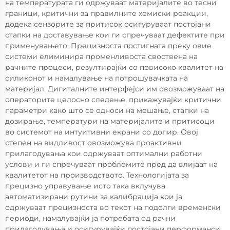
на температурата ги одржуваат материјалите во тесни
граници, критични за правилните хемиски реакции,
додека сензорите за притисок осигуруваат постојани
стапки на доставување кои ги спречуваат дефектите при
применувањето. Прецизноста постигната преку овие
системи елиминира променливоста своствена на
рачните процеси, резултирајќи со повисоко квалитет на
силиконот и намалување на потрошувачката на
материјал. Дигиталните интерфејси им овозможуваат на
операторите целосно следење, прикажувајќи критични
параметри како што се односи на мешање, стапки на
дозирање, температури на материјалите и притисоци
во системот на интуитивни екрани со допир. Овој
степен на видливост овозможува проактивни
прилагодувања кои одржуваат оптимални работни
услови и ги спречуваат проблемите пред да влијаат на
квалитетот на производството. Технологијата за
прецизно управување исто така вклучува
автоматизирани рутини за калибрација кои ја
одржуваат прецизноста во текот на подолги временски
периоди, намалувајќи ја потребата од рачни
прилагодувања и осигурувајќи постојани перформанси