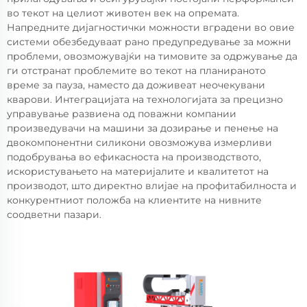
во текот на целиот животен век на опремата.
Напредните дијагностички можности вградени во овие
системи обезбедуваат рано предупредување за можни
проблеми, овозможувајќи на тимовите за одржување да
ги отстранат проблемите во текот на планираното
време за пауза, наместо да доживеат неочекувани
кварови. Интеграцијата на технологијата за прецизно
управување развиена од поважни компании
произведувачи на машини за дозирање и пенење на
двокомпонентни силикони овозможува измерливи
подобрувања во ефикасноста на производството,
искористувањето на материјалите и квалитетот на
производот, што директно влијае на профитабилноста и
конкурентниот положба на клиентите на нивните
соодветни пазари.