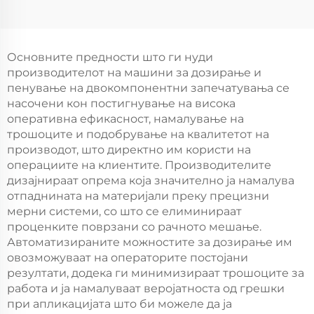
на лепило,
за полиуретан
производител на
печатење,
машини за
новоенергетска
полиуретан печатење,
машина за пенски
Основните предности што ги нуди
новоенергетска
пломби, машина за
производителот на машини за дозирање и
машина за пенски
пенски пломби на
пенување на двокомпонентни запечатувања се
пломби, машина за
автопartiи / робот
насочени кон постигнување на висока
правење на
оперативна ефикасност, намалување на
полиуретан пломби
трошоците и подобрување на квалитетот на
производот, што директно им користи на
операциите на клиентите. Производителите
дизајнираат опрема која значително ја намалува
отпаднината на материјали преку прецизни
мерни системи, со што се елиминираат
проценките поврзани со рачното мешање.
Автоматизираните можностите за дозирање им
овозможуваат на операторите постојани
резултати, додека ги минимизираат трошоците за
работа и ја намалуваат веројатноста од грешки
при апликацијата што би можеле да ја