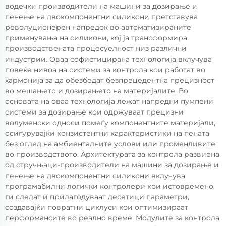
водечки производители на машини за дозирање и
пенење на двокомпонентни силикони претставува
револуционерен напредок во автоматизираните
применувања на силикони, кој ја трансформира
производствената процесуелност низ различни
индустрии. Оваа софистицирана технологија вклучува
повеќе нивоа на системи за контрола кои работат во
хармонија за да обезбедат безпрецедентна прецизност
во мешањето и дозирањето на материјалите. Во
основата на оваа технологија лежат напредни пумпени
системи за дозирање кои одржуваат прецизни
волуменски односи помеѓу компонентните материјали,
осигурувајќи конзистентни карактеристики на пената
без оглед на амбиенталните услови или променливите
во производството. Архитектурата за контрола развиена
од стручњаци-производители на машини за дозирање и
пенење на двокомпонентни силикони вклучува
програмабилни логички контролери кои истовремено
ги следат и прилагодуваат десетици параметри,
создавајќи повратни циклуси кои оптимизираат
перформансите во реално време. Модулите за контрола