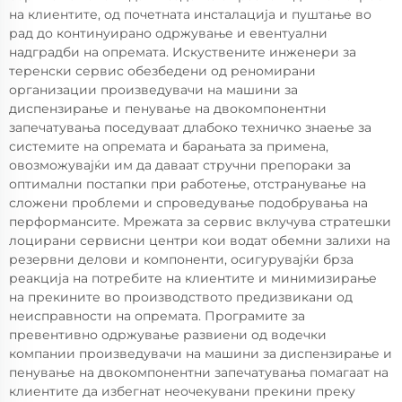
на клиентите, од почетната инсталација и пуштање во
рад до континуирано одржување и евентуални
надградби на опремата. Искуствените инженери за
теренски сервис обезбедени од реномирани
организации произведувачи на машини за
диспензирање и пенување на двокомпонентни
запечатувања поседуваат длабоко техничко знаење за
системите на опремата и барањата за примена,
овозможувајќи им да даваат стручни препораки за
оптимални постапки при работење, отстранување на
сложени проблеми и спроведување подобрувања на
перформансите. Мрежата за сервис вклучува стратешки
лоцирани сервисни центри кои водат обемни залихи на
резервни делови и компоненти, осигурувајќи брза
реакција на потребите на клиентите и минимизирање
на прекините во производството предизвикани од
неисправности на опремата. Програмите за
превентивно одржување развиени од водечки
компании произведувачи на машини за диспензирање и
пенување на двокомпонентни запечатувања помагаат на
клиентите да избегнат неочекувани прекини преку