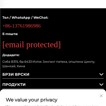
Тел / WhatsApp / WeChat:
+86-13761986986
Е-пошта:
[email protected]
Додадете:
Соба B315, бр.6433 Изток Јинганг патека, општина Цинпу,
Шанхай, Кина
БРЗИ ВРСКИ
ПРОДУКТИ
We value your privacy