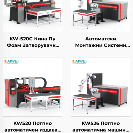
KW-520C Кина Пу
Автоматски
Фоам Затворувачка
Монтажни Системи
Машина за
KW-526 за Пенови од
Пакетирање
Полиуретан за
Полиуретанова
Изолација
Високoprессионска
Дистрибутивна
Машина
KW520 Потпно
KW526 Потпно
автоматичен издавач
автоматична машина