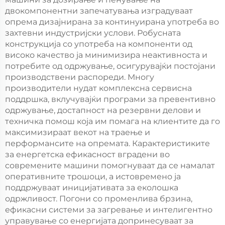
двокомпонентни запечатувања изградуваат
опрема дизајнирана за континуирана употреба во
захтевни индустријски услови. Робусната
конструкција со употреба на компоненти од
високо качество ја минимизира неактивноста и
потребите од одржување, осигурувајќи постојани
производствени распореди. Многу
производители нудат комплексна сервисна
поддршка, вклучувајќи програми за превентивно
одржување, достапност на резервни делови и
техничка помош која им помага на клиентите да го
максимизираат векот на траење и
перформансите на опремата. Карактеристиките
за енергетска ефикасност вградени во
современите машини помогнуваат да се намалат
оперативните трошоци, а истовремено ја
поддржуваат иницијативата за еколошка
одржливост. Погони со променлива брзина,
ефикасни системи за загревање и интелигентно
управување со енергијата допринесуваат за