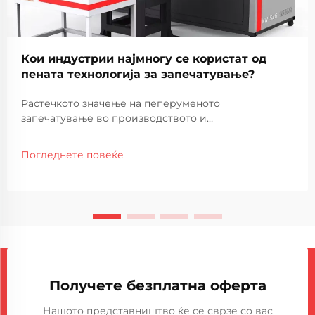
Кои индустрии најмногу се користат од
пената технологија за запечатување?
Растечкото значење на пеперуменото
запечатување во производството и
производството Технологијата за пеперуменото
запечатување стана витален дел од модерните
Погледнете повеќе
производствени процеси во широк спектар на
индустрии. Користењето на пена за запечатување
машини им овозможува на компаниите да создадат
ду...
Получете безплатна оферта
Нашото представништво ќе се сврзе со вас