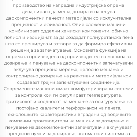
производство на напредна индустријска опрема
дизајнирана да меша, дозира и нанесува
двокомпонентни пенести материјали со исклучителна
прецизност и ефикасност. Овие сложени машини
комбинираат одделни хемиски компоненти, обично
полиол и изоцијанат, за да создадат полиуретанска пена
што се проширува и затвора за да формира ефективни
решенија за запечатување. Основната функција на
опремата произведена од производител на машина за
дозирање и пенување на двокомпонентни запечатувачи
вклучува прецизно мерење, целосно мешање и
контролирано дозирање на реактивни материјали кои
создаваат трајни запечатувачки соединенија.
Современите машини имаат компјутеризирани системи
за контрола кои ги регулираат температурата,
притисокот и соодносот на мешање за осигурување на
постојано квалитет и перформанси на пената.
Технолошките карактеристики вградени од водечките
компании производители на машини за дозирање и
пенување на двокомпонентни запечатувачи вклучуваат
прецизни пумпи за дозирање, автоматски системи за