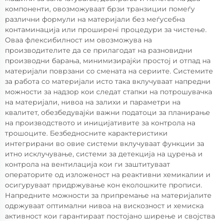
компоненти, овозможуваат брзи транзиции помеѓу
различни формули на материјали без меѓусебна
контаминација или проширенi процедури за чистење.
Оваа флексибилност им овозможува на
производителите да се прилагодат на разновидни
производни барања, минимизирајќи простој и отпад на
материјали поврзани со смената на сериите. Системите
за работа со материјали исто така вклучуваат напредни
можности за надзор кои следат стапки на потрошувачка
на материјали, нивоа на залихи и параметри на
квалитет, обезбедувајќи важни податоци за планирање
на производството и иницијативите за контрола на
трошоците. Безбедносните карактеристики
интегрирани во овие системи вклучуваат функции за
итно исклучување, системи за детекција на цурења и
контрола на вентилација кои ги заштитуваат
операторите од изложеност на реактивни хемикалии и
осигуруваат придржување кон еколошките прописи.
Напредните можности за припремање на материјалите
одржуваат оптимални нивоа на вискозност и хемиска
активност кои гарантираат постојано ширење и својства