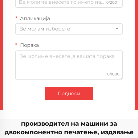
0/200
Апликација
Ве молам изберете
Порака
0/1000
Поднеси
производител на машини за
двокомпонентно печатење, издавање