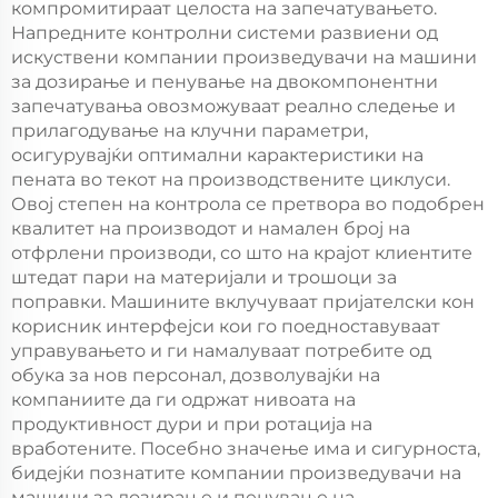
компромитираат целоста на запечатувањето.
Напредните контролни системи развиени од
искуствени компании произведувачи на машини
за дозирање и пенување на двокомпонентни
запечатувања овозможуваат реално следење и
прилагодување на клучни параметри,
осигурувајќи оптимални карактеристики на
пената во текот на производствените циклуси.
Овој степен на контрола се претвора во подобрен
квалитет на производот и намален број на
отфрлени производи, со што на крајот клиентите
штедат пари на материјали и трошоци за
поправки. Машините вклучуваат пријателски кон
корисник интерфејси кои го поедноставуваат
управувањето и ги намалуваат потребите од
обука за нов персонал, дозволувајќи на
компаниите да ги одржат нивоата на
продуктивност дури и при ротација на
вработените. Посебно значење има и сигурноста,
бидејќи познатите компании произведувачи на
машини за дозирање и пенување на