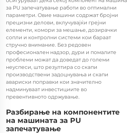
осигуруваат дека секој компонент на машина
за PU запечатување работи во оптимални
параметри. Овие машини содржат бројни
прецизни делови, вклучувајќи грејни
елементи, комори за мешање, дозирачки
сопли и контролни системи кои бараат
стручно внимание. Без редовен
професионален надзор, дури и помалите
проблеми можат да доведат до големи
неуспеси, што резултира со скапи
производствени задоцнувања и скапи
авариски поправки кои значително
надминуваат инвестициите во
превентивното одржување.
Разбирање на компонентите
на машината за PU
запечатување