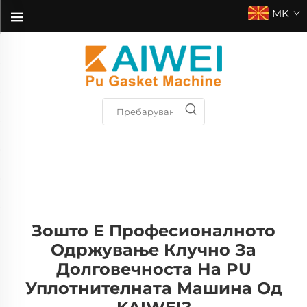
MK
Зошто Е Професионалното
Одржување Клучно За
Долговечноста На PU
Уплотнителната Машина Од