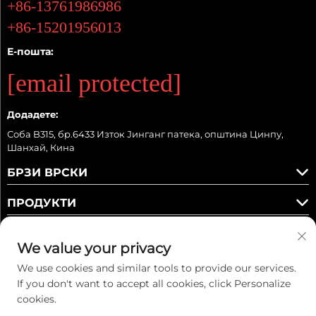
+86-13761986986
+86-15201956013
Е-пошта:
[email protected]
Додадете:
Соба B315, бр.6433 Изток Јинганг патека, општина Цинпу,
Шанхай, Кина
БРЗИ ВРСКИ
ПРОДУКТИ
We value your privacy
We use cookies and similar tools to provide our services.
Следете ни
If you don't want to accept all cookies, click Personalize
cookies.