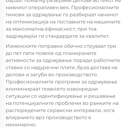
бараат помалку резервни делови во текот на
нивниот оперативен век. Професионалните
тимови за одржување го разбираат начинот
на оптимизација на поставките на машините
за максимална ефикасност, при тоа
задржувајќи ги стандардите за квалитет.
Изменските поправки обично струваат три
до пет пати повеќе од планираните
активности за одржување поради работните
ставки со надуречни плати, брза достава на
делови и загуби во производството.
Професионалните програми за одржување
елиминираат повеќето извонредни
ситуации со идентификување и решавање
на потенцијалните проблеми во рамките на
распоредените сервисни интервали, кога
влијанието врз производството е
минимално.