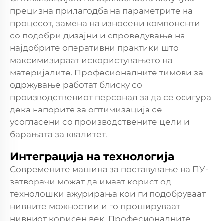
прецизна прилагодба на параметрите на
процесот, замена на износени компоненти
со подобри дизајни и спроведување на
најдобрите оперативни практики што
максимизираат искористувањето на
материјалите. Професионалните тимови за
одржување работат блиску со
производствениот персонал за да се осигура
дека напорите за оптимизација се
усогласени со производствените цели и
барањата за квалитет.
Интеграција на технологија
Современите машина за поставување на ПУ-
затворачи можат да имаат корист од
технолошки ажурирања кои ги подобруваат
нивните можностии и го прошируваат
нивниот корисен век. Професионалните