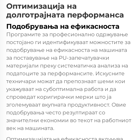
Оптимизација на
долготрајната перформанса
Подобрувања на ефикасноста
Програмите за професионално одржување
постојано ги идентификуваат можностите за
подобрување на ефикасноста на машината
за поставување на PU-запечатувачки
материјали преку систематичка анализа на
податоците за перформансите. Искусните
техничари можат да препознаат шеми кои
укажуваат на субоптимална работа и да
спроведат коригирачки мерки што ја
зголемуваат вкупната продуктивност. Овие
подобрувања често резултираат со
значителни економии во текот на работниот
век на машината.
Оптимизацијата на ефикасноста вклучува