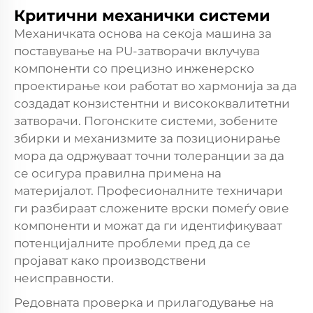
Критични механички системи
Механичката основа на секоја машина за
поставување на PU-затворачи вклучува
компоненти со прецизно инженерско
проектирање кои работат во хармонија за да
создадат конзистентни и висококвалитетни
затворачи. Погонските системи, зобените
збирки и механизмите за позиционирање
мора да одржуваат точни толеранции за да
се осигура правилна примена на
материјалот. Професионалните техничари
ги разбираат сложените врски помеѓу овие
компоненти и можат да ги идентификуваат
потенцијалните проблеми пред да се
пројават како производствени
неисправности.
Редовната проверка и прилагодување на