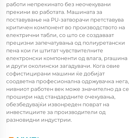
работи непрекинато без неочекувани
прекини во работата. Машината за
поставување на PU-затворачи претставува
критичен компонент во производството на
електрични табли, со што се создаваат
прецизни запечатувања од полиуретански
пена кои ги штитат чувствителните
електронски компоненти од влага, praшина
и други околински загадувачи. Кога овие
софистицирани машини ќе добијат
соодветна професионална одржувачка нега,
нивниот работен век може значително да се
прошири над стандардните очекувања,
обезбедувајќи извонреден поврат на
инвестициите за производители од
разновидни индустрии.