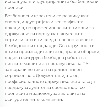
исполнуваат индустријалните безбедносни
прописи.
Безбедносните захтеви се разликуваат
според индустријата и географската
локација, но професионалните тимови за
одржување ги одржуваат актуелните
сертификати и ги следат воспоставените
безбедносни стандарди. Ова стручност ги
штити производителите од правни обврски,
додека осигурува безбедна работа на
нивните машини за поставување на ПУ-
затворачи во текот на целиот нивен
сервисен век. Документацијата од
професионалното одржување исто така ја
поддржува аудитот за соодветност со
прописите и задоволува захтевите на
осигурителните компании.