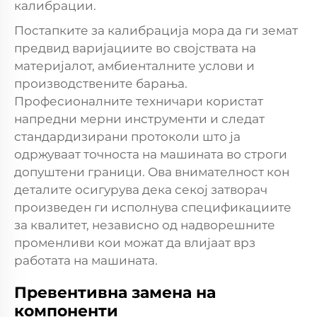
калибрации.
Постапките за калибрација мора да ги земат
предвид варијациите во својствата на
материјалот, амбиенталните услови и
производствените барања.
Професионалните техничари користат
напредни мерни инструменти и следат
стандардизирани протоколи што ја
одржуваат точноста на машината во строги
допуштени граници. Ова внимателност кон
деталите осигурува дека секој затворач
произведен ги исполнува спецификациите
за квалитет, независно од надворешните
променливи кои можат да влијаат врз
работата на машината.
Превентивна замена на
компоненти