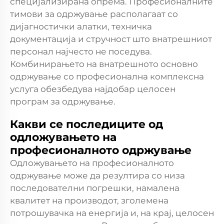
специјализирана опрема. Професионалните
тимови за одржување располагаат со
дијагностички алатки, техничка
документација и стручност што внатрешниот
персонал најчесто не поседува.
Комбинирањето на внатрешното основно
одржување со професионална комплексна
услуга обезбедува најдобар целосен
програм за одржување.
Какви се последиците од
одложувањето на
професионалното одржување
Одложувањето на професионалното
одржување може да резултира со низа
последователни погрешки, намалена
квалитет на производот, зголемена
потрошувачка на енергија и, на крај, целосен