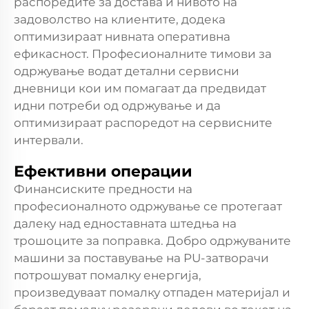
распоредите за достава и нивото на
задоволство на клиентите, додека
оптимизираат нивната оперативна
ефикасност. Професионалните тимови за
одржување водат детални сервисни
дневници кои им помагаат да предвидат
идни потреби од одржување и да
оптимизираат распоредот на сервисните
интервали.
Ефективни операции
Финансиските предности на
професионалното одржување се протегаат
далеку над едноставната штедња на
трошоците за поправка. Добро одржуваните
машини за поставување на PU-затворачи
потрошуват помалку енергија,
произведуваат помалку отпаден материјал и