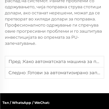
распад на системот. Раните проблеми со
одржувањето, чија поправка струва стотици
долари, ако останат нерешени, можат да се
претворат во хиляди долари за поправка.
Професионалното одржување ги спречува
овие прогресивни проблеми и го заштитува
инвестицијата во опремата за PU-
запечатување.
Пред :
Како автоматската машина за пена-затворачи на KAIWEI ја трансформира производствената линија?
Следно :
Готови за автоматизирано запечатување? Откријте машина за пенасти уплотнителни ленти од KAIWEI.
Тел / WhatsApp / WeChat: