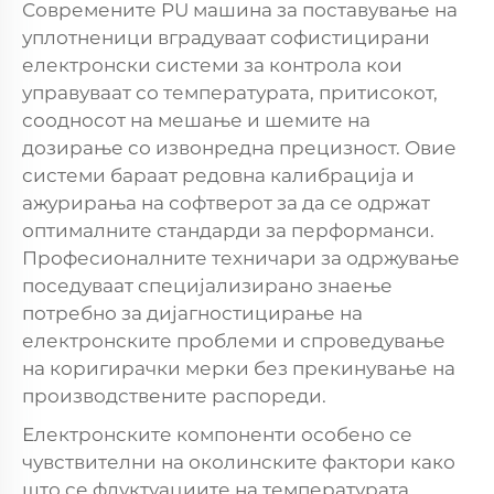
Современите PU машина за поставување на
уплотненици вградуваат софистицирани
електронски системи за контрола кои
управуваат со температурата, притисокот,
соодносот на мешање и шемите на
дозирање со извонредна прецизност. Овие
системи бараат редовна калибрација и
ажурирања на софтверот за да се одржат
оптималните стандарди за перформанси.
Професионалните техничари за одржување
поседуваат специјализирано знаење
потребно за дијагностицирање на
електронските проблеми и спроведување
на коригирачки мерки без прекинување на
производствените распореди.
Електронските компоненти особено се
чувствителни на околинските фактори како
што се флуктуациите на температурата,