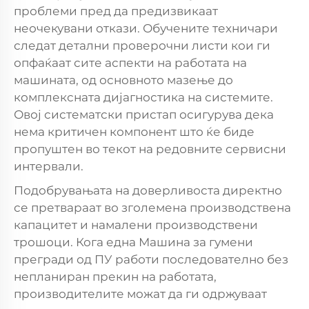
проблеми пред да предизвикаат
неочекувани откази. Обучените техничари
следат детални проверочни листи кои ги
опфаќаат сите аспекти на работата на
машината, од основното мазење до
комплексната дијагностика на системите.
Овој систематски пристап осигурува дека
нема критичен компонент што ќе биде
пропуштен во текот на редовните сервисни
интервали.
Подобрувањата на доверливоста директно
се претвараат во зголемена производствена
капацитет и намалени производствени
трошоци. Кога една
Машина за гумени
прегради од ПУ
работи последователно без
непланиран прекин на работата,
производителите можат да ги одржуваат