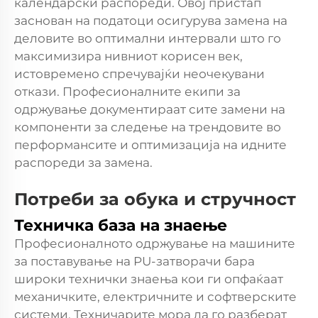
календарски распореди. Овој пристап
заснован на податоци осигурува замена на
деловите во оптимални интервали што го
максимизира нивниот корисен век,
истовремено спречувајќи неочекувани
откази. Професионалните екипи за
одржување документираат сите замени на
компоненти за следење на трендовите во
перформансите и оптимизација на идните
распореди за замена.
Потреби за обука и стручност
Техничка база на знаење
Професионалното одржување на машините
за поставување на PU-затворачи бара
широки технички знаења кои ги опфаќаат
механичките, електричните и софтверските
системи. Техничарите мора да го разберат