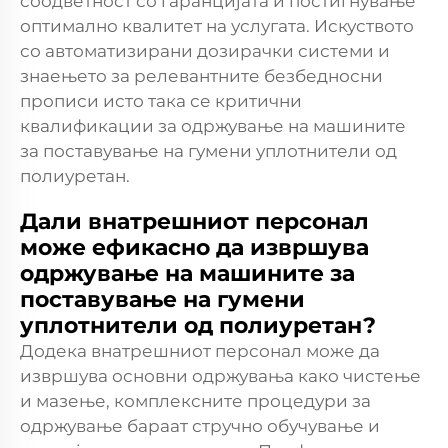
соодветност со гаранцијата и постигнување
оптимално квалитет на услугата. Искуството
со автоматизирани дозирачки системи и
знаењето за релевантните безбедносни
прописи исто така се критични
квалификации за одржување на машините
за поставување на гумени уплотнители од
полиуретан.
Дали внатрешниот персонал
може ефикасно да извршува
одржување на машините за
поставување на гумени
уплотнители од полиуретан?
Додека внатрешниот персонал може да
извршува основни одржувања како чистење
и мазење, комплексните процедури за
одржување бараат стручно обучување и