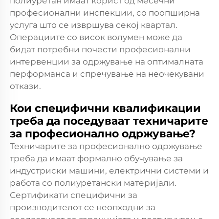
полиуретан имаат корист од месечни
професионални инспекции, со поопширна
услуга што се извршува секој квартал.
Операциите со висок волумен може да
бидат потребни почести професионални
интервенции за одржување на оптималната
перформанса и спречување на неочекувани
откази.
Кои специфични квалификации
треба да поседуваат техничарите
за професионално одржување?
Техничарите за професионално одржување
треба да имаат формално обучување за
индустриски машини, електрични системи и
работа со полиуретански материјали.
Сертификати специфични за
производителот се неопходни за