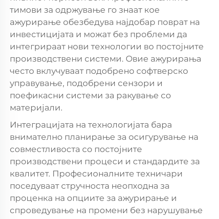
тимови за одржување го знаат кое
ажурирање обезбедува најдобар поврат на
инвестицијата и можат без проблеми да
интегрираат нови технологии во постојните
производствени системи. Овие ажурирања
често вклучуваат подобрено софтверско
управување, подобрени сензори и
поефикасни системи за ракување со
материјали.
Интеграцијата на технологијата бара
внимателно планирање за осигурување на
совместливоста со постојните
производствени процеси и стандардите за
квалитет. Професионалните техничари
поседуваат стручноста неопходна за
проценка на опциите за ажурирање и
спроведување на промени без нарушување