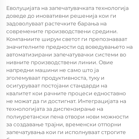
Еволуцијата на запечатувачката технологија
доведе до иновативни решенија кои ги
задоволуваат растечките барања на
современите производствени средини.
Компаниите ширум светот ги препознаваат
значителните предности од воведувањето на
автоматизирани запечатувачки системи во
нивните производствени линии. Овие
напредни машини не само што ја
зголемуваат продуктивноста, туку и
осигуруваат постојани стандарди на
квалитет кои рачните процеси едноставно
не можат да ги достигнат. Интеграцијата на
технологијата за диспензирање на
полиуретански пена отвори нови можности
за создавање трајни, временски отпорни
запечатувања кои ги исполнуваат строгите