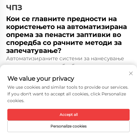
ЧПЗ
Кои се главните предности на
користењето на автоматизирана
опрема за пенасти заптивки во
споредба со рачните методи за
запечатување?
Автоматизираните системи за нанесување
на пена-затворачи обезбедуваат премиум
конзистентност, елиминирајќи ја
We value your privacy
варијабилноста вградена во рачните
We use cookies and similar tools to provide our services.
процеси, додека значително ги намалуваат
If you don't want to accept all cookies, click Personalize
трошоците за труд и отпадот на материјали.
cookies.
Овие машини овозможуваат прецизен
контрол над параметрите на диспензирање
Accept all
на пената, што резултира со еднаква
Personalize cookies
дебелина на линијата и оптимална
перформанса на запечатувањето на сите
Почетна Страница
Продукти
Контактирајте ни
ВРВОТ