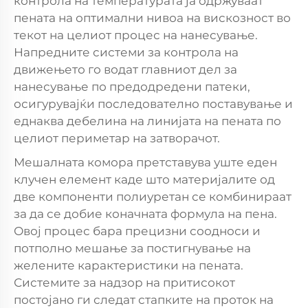
контрола на температурата ја одржуваат
пената на оптимални нивоа на вискозност во
текот на целиот процес на нанесување.
Напредните системи за контрола на
движењето го водат главниот дел за
нанесување по предодредени патеки,
осигурувајќи последователно поставување и
еднаква дебелина на линијата на пената по
целиот периметар на затворачот.
Мешалната комора претставува уште еден
клучен елемент каде што материјалите од
две компоненти полиуретан се комбинираат
за да се добие коначната формула на пена.
Овој процес бара прецизни соодноси и
потполно мешање за постигнување на
желените карактеристики на пената.
Системите за надзор на притисокот
постојано ги следат стапките на проток на