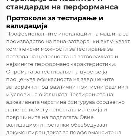
стандарди на перформанса
Протоколи за тестирање и
валидација
Професионалните инсталации на машина за
производство на пена-затворачки вклучуваат
комплексни можности за тестирање за
потврда на целосноста на затворачката и
нејзините перформанс карактеристики.
Опремата за тестирање на цурење ја
проценува ефикасноста на завршените
затворачки под различни притисни разлики
и услови на околината. Тестирањето на
адхезивната чврстина осигурува соодветно
лепење помеѓу пенестата материја и
површините на подлогата. Овие
валидациони постапки обезбедуваат
документиран доказ за перформансите на