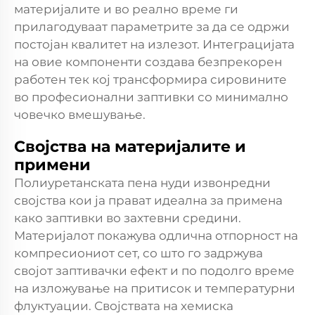
материјалите и во реално време ги
прилагодуваат параметрите за да се одржи
постојан квалитет на излезот. Интеграцијата
на овие компоненти создава безпрекорен
работен тек кој трансформира сировините
во професионални заптивки со минимално
човечко вмешување.
Својства на материјалите и
примени
Полиуретанската пена нуди извонредни
својства кои ја прават идеална за примена
како заптивки во захтевни средини.
Материјалот покажува одлична отпорност на
компресиониот сет, со што го задржува
својот заптивачки ефект и по подолго време
на изложување на притисок и температурни
флуктуации. Својствата на хемиска