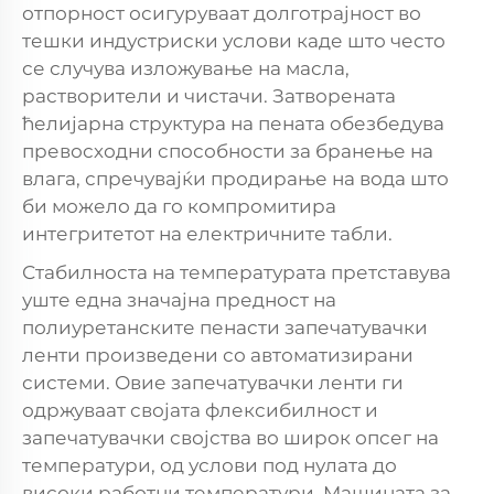
отпорност осигуруваат долготрајност во
тешки индустриски услови каде што често
се случува изложување на масла,
растворители и чистачи. Затворената
ћелијарна структура на пената обезбедува
превосходни способности за бранење на
влага, спречувајќи продирање на вода што
би можело да го компромитира
интегритетот на електричните табли.
Стабилноста на температурата претставува
уште една значајна предност на
полиуретанските пенасти запечатувачки
ленти произведени со автоматизирани
системи. Овие запечатувачки ленти ги
одржуваат својата флексибилност и
запечатувачки својства во широк опсег на
температури, од услови под нулата до
високи работни температури. Машината за