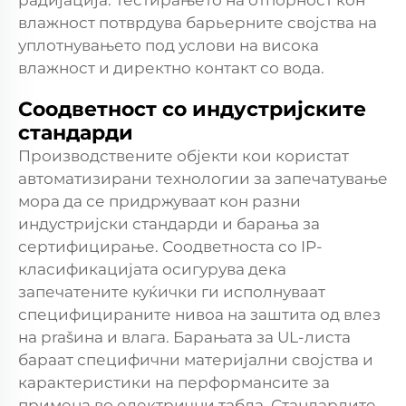
радијација. Тестирањето на отпорност кон
влажност потврдува барьерните својства на
уплотнувањето под услови на висока
влажност и директно контакт со вода.
Соодветност со индустријските
стандарди
Производствените објекти кои користат
автоматизирани технологии за запечатување
мора да се придржуваат кон разни
индустријски стандарди и барања за
сертифицирање. Соодветноста со IP-
класификацијата осигурува дека
запечатените куќички ги исполнуваат
специфицираните нивоа на заштита од влез
на prašина и влага. Барањата за UL-листа
бараат специфични материјални својства и
карактеристики на перформансите за
примена во електрични табла. Стандардите