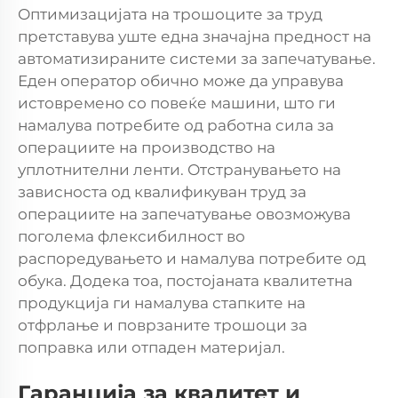
Оптимизацијата на трошоците за труд
претставува уште една значајна предност на
автоматизираните системи за запечатување.
Еден оператор обично може да управува
истовремено со повеќе машини, што ги
намалува потребите од работна сила за
операциите на производство на
уплотнителни ленти. Отстранувањето на
зависноста од квалификуван труд за
операциите на запечатување овозможува
поголема флексибилност во
распоредувањето и намалува потребите од
обука. Додека тоа, постојаната квалитетна
продукција ги намалува стапките на
отфрлање и поврзаните трошоци за
поправка или отпаден материјал.
Гаранција за квалитет и