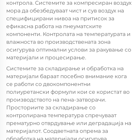
контрола. Системите за компресиран воздух
мора да обезбедуваат чист и сув воздух на
специфицирани нивоа на притисок за
ефикасна работа на пнеуматските
компоненти. Контролата на температурата и
влажноста во производствената зона
осигурува оптимални услови за ракување со
материјали и процесирање.
Системите за складирање и обработка на
материјали бараат посебно внимание кога
се работи со двокомпонентни
полиуретански формули кои се користат во
производството на пена-затворачи.
Просториите за складирање со
контролирана температура спречуваат
прематурно отврдување или деградација на
материјалот. Соодветната опрема за
обработка на материјали осигурува