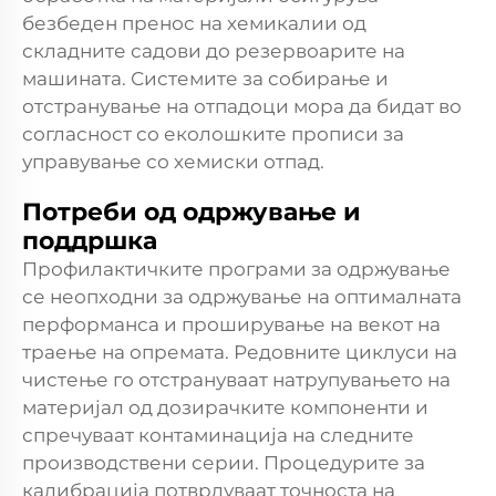
безбеден пренос на хемикалии од
складните садови до резервоарите на
машината. Системите за собирање и
отстранување на отпадоци мора да бидат во
согласност со еколошките прописи за
управување со хемиски отпад.
Потреби од одржување и
поддршка
Профилактичките програми за одржување
се неопходни за одржување на оптималната
перформанса и проширување на векот на
траење на опремата. Редовните циклуси на
чистење го отстрануваат натрупувањето на
материјал од дозирачките компоненти и
спречуваат контаминација на следните
производствени серии. Процедурите за
калибрација потврдуваат точноста на