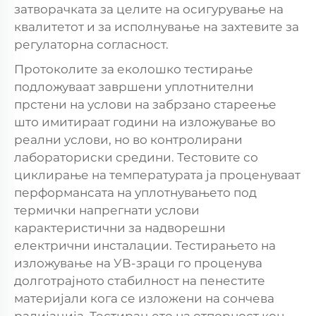
затворачката за целите на осигурување на
квалитетот и за исполнување на захтевите за
регулаторна согласност.
Протоколите за еколошко тестирање
подложуваат завршени уплотнителни
прстени на услови на забрзано стареење
што имитираат години на изложување во
реални услови, но во контролирани
лабораториски средини. Тестовите со
циклирање на температурата ја проценуваат
перформансата на уплотнувањето под
термички напрегнати услови
карактеристични за надворешни
електрични инсталации. Тестирањето на
изложување на УВ-зраци го проценува
долготрајното стабилност на пенестите
материјали кога се изложени на сончева