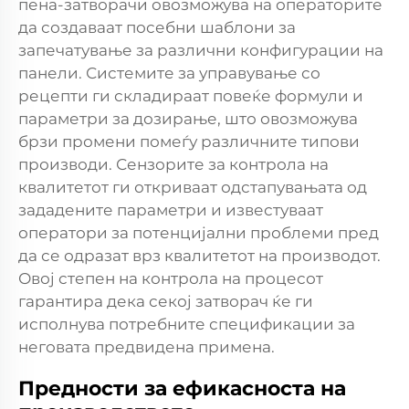
пена-затворачи овозможува на операторите
да создаваат посебни шаблони за
запечатување за различни конфигурации на
панели. Системите за управување со
рецепти ги складираат повеќе формули и
параметри за дозирање, што овозможува
брзи промени помеѓу различните типови
производи. Сензорите за контрола на
квалитетот ги откриваат одстапувањата од
зададените параметри и известуваат
оператори за потенцијални проблеми пред
да се одразат врз квалитетот на производот.
Овој степен на контрола на процесот
гарантира дека секој затворач ќе ги
исполнува потребните спецификации за
неговата предвидена примена.
Предности за ефикасноста на