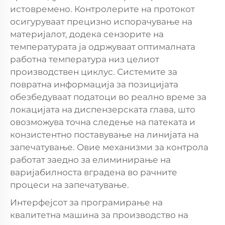
истовремено. Контролерите на протокот
осигуруваат прецизно испорачување на
материјалот, додека сензорите на
температурата ја одржуваат оптималната
работна температура низ целиот
производствен циклус. Системите за
повратна информација за позицијата
обезбедуваат податоци во реално време за
локацијата на диспензерската глава, што
овозможува точна следење на патеката и
конзистентно поставување на линијата на
запечатување. Овие механизми за контрола
работат заедно за елиминирање на
варијабилноста вградена во рачните
процеси на запечатување.
Интерфејсот за програмирање на
квалитетна машина за производство на