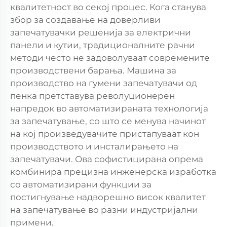
квалитетност во секој процес. Кога станува
збор за создавање на доверливи
запечатувачки решенија за електрични
панели и кутии, традиционалните рачни
методи често не задоволуваат современите
производствени барања. Машина за
производство на гумени запечатувачи од
пенка претставува револуционерен
напредок во автоматизираната технологија
за запечатување, со што се менува начинот
на кој произведувачите пристапуваат кон
производството и инсталирањето на
запечатувачи. Ова софистицирана опрема
комбинира прецизна инженерска изработка
со автоматизирани функции за
постигнување надворешно висок квалитет
на запечатување во разни индустријални
примени.