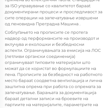
за ISO управување со квалитетот барaat
документирани процеси и проследливост за
сите операции на запечатување извршени
од
пеновидна Преградна Машина
.
Соблуѓањето на прописите се протега
надвор од перформансите на производот и
вклучува и еколошки и безбедносни
аспекти. Ограничувањата за емисија на ЛОС
(летливи органски соединенија)
ограничуваат типовите материјали што
можат да се користат во формулациите на
пена. Прописите за безбедност на работното
место барaat соодветна вентилација и лична
заштитна опрема при работа со опремата за
запечатување. Барањата за документација
барaat детални записи на броевите на
партиите на материјалите, параметрите на