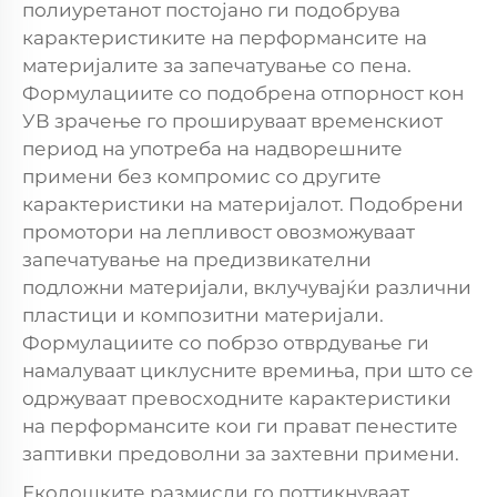
полиуретанот постојано ги подобрува
карактеристиките на перформансите на
материјалите за запечатување со пена.
Формулациите со подобрена отпорност кон
УВ зрачење го прошируваат временскиот
период на употреба на надворешните
примени без компромис со другите
карактеристики на материјалот. Подобрени
промотори на лепливост овозможуваат
запечатување на предизвикателни
подложни материјали, вклучувајќи различни
пластици и композитни материјали.
Формулациите со побрзо отврдување ги
намалуваат циклусните времиња, при што се
одржуваат превосходните карактеристики
на перформансите кои ги прават пенестите
заптивки предоволни за захтевни примени.
Еколошките размисли го поттикнуваат