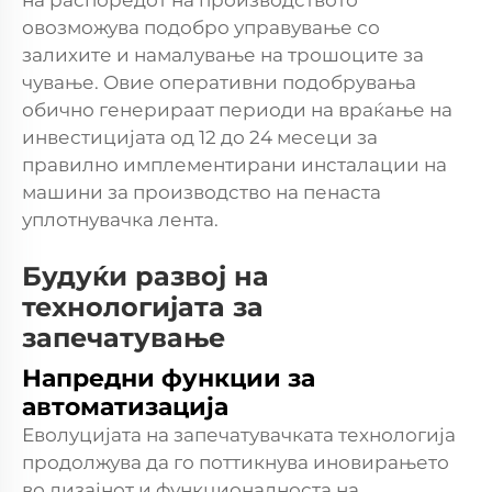
на распоредот на производството
овозможува подобро управување со
залихите и намалување на трошоците за
чување. Овие оперативни подобрувања
обично генерираат периоди на враќање на
инвестицијата од 12 до 24 месеци за
правилно имплементирани инсталации на
машини за производство на пенаста
уплотнувачка лента.
Будуќи развој на
технологијата за
запечатување
Напредни функции за
автоматизација
Еволуцијата на запечатувачката технологија
продолжува да го поттикнува иновирањето
во дизајнот и функционалноста на