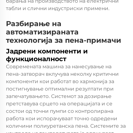
барања на производството на електрични
табли и слични индустриски примени.
Разбирање на
автоматизираната
технологија за пена-примачи
Јадрени компоненти и
функционалност
Современата машина за нанесување на
пена-затворач вклучува неколку критични
компоненти кои работат во хармонија за
постигнување оптимални резултати при
запечатувањето. Системот за дозирање
претставува срцето на операцијата и се
состои од точни пумпи со контролирана
работа кои испорачуваат точно одредени
количини полиуретанска пена. Системите за