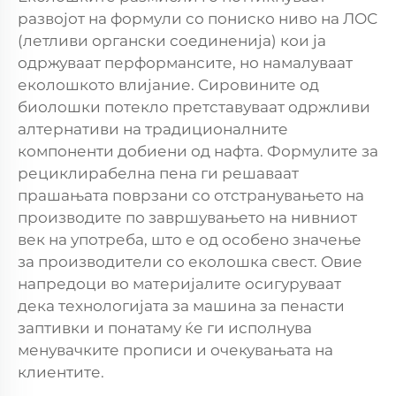
развојот на формули со пониско ниво на ЛОС
(летливи органски соединенија) кои ја
одржуваат перформансите, но намалуваат
еколошкото влијание. Сировините од
биолошки потекло претставуваат одржливи
алтернативи на традиционалните
компоненти добиени од нафта. Формулите за
рециклирабелна пена ги решаваат
прашањата поврзани со отстранувањето на
производите по завршувањето на нивниот
век на употреба, што е од особено значење
за производители со еколошка свест. Овие
напредоци во материјалите осигуруваат
дека технологијата за машина за пенасти
заптивки и понатаму ќе ги исполнува
менувачките прописи и очекувањата на
клиентите.