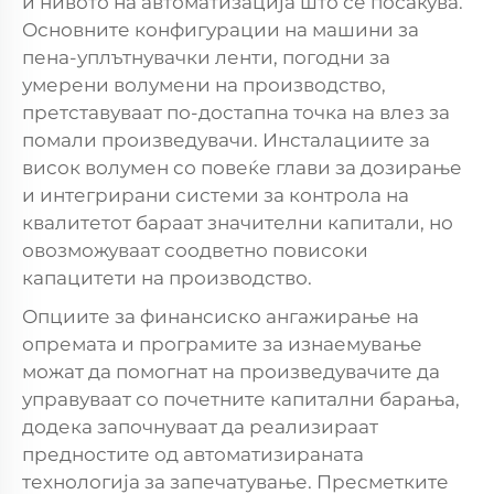
и нивото на автоматизација што се посакува.
Основните конфигурации на машини за
пена-уплътнувачки ленти, погодни за
умерени волумени на производство,
претставуваат по-достапна точка на влез за
помали произведувачи. Инсталациите за
висок волумен со повеќе глави за дозирање
и интегрирани системи за контрола на
квалитетот бараат значителни капитали, но
овозможуваат соодветно повисоки
капацитети на производство.
Опциите за финансиско ангажирање на
опремата и програмите за изнаемување
можат да помогнат на произведувачите да
управуваат со почетните капитални барања,
додека започнуваат да реализираат
предностите од автоматизираната
технологија за запечатување. Пресметките