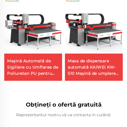
Mașină Automată de
Masa de dispensare
Sigiliere cu Umflarea de
automată KAIWEI KW-
Poliuretan PU pentru
510 Mașină de umplere
Panouri Electrice KW-
cu poliuretan Mașină de
510 KAIWEI
lipire a spuma de pu
Obțineți o ofertă gratuită
Reprezentantul nostru vă va contacta în curând.