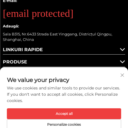
E-mail:
[email protected]
Adaugă:
Sala B315, Nr.6433 Strada East Yinggang, Districțul Qingpu,
Shanghai, China
LINKURI RAPIDE
PRODUSE
We value your privacy
We use cookies and similar tools to provide our services.
Urmați-ne
If you don't want to accept all cookies, click Personalize
cookies.
Accept all
Copyright © 2026 Kaiwei Intelligent Technology (Shanghai) Co., Ltd.
Toate drepturile rezervate. -
Politica de confidențialitate
Personalize cookies