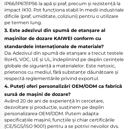
IP66/IP67/IP56 la apă și praf, precum și rezistență la
impact IK10. Pot funcționa stabil în medii industriale
dificile (praf, umiditate, coliziuni) pentru o utilizare
pe termen lung.
3. Este adezivul din spumă de etanșare al
mașinilor de dozare KAIWEI conform cu
standardele internaționale de materiale?
Da. Adezivul din spumă de etanșare a trecut testele
RoHS, VOC, UE și UL, îndeplinind pe deplin cerințele
globale de siguranță a materialelor. Este netoxic,
prietenos cu mediul, fără substanțe dăunătoare și
respectă reglementările privind exportul.
4. Puteți oferi personalizări OEM/ODM ca fabrică
sursă de mașini de dozare?
Având 20 de ani de experiență în cercetare,
dezvoltare și producție, susținem pe deplin
personalizarea OEM/ODM. Putem adapta
specificațiile mașinii, funcțiile și chiar certificările
(CE/SGS/ISO 9001) pentru a se potrivi nevoilor dvs.