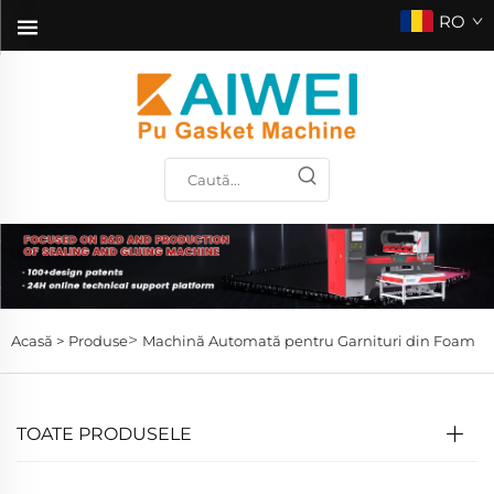
RO
>
Acasă >
Produse
Machină Automată pentru Garnituri din Foam
TOATE PRODUSELE