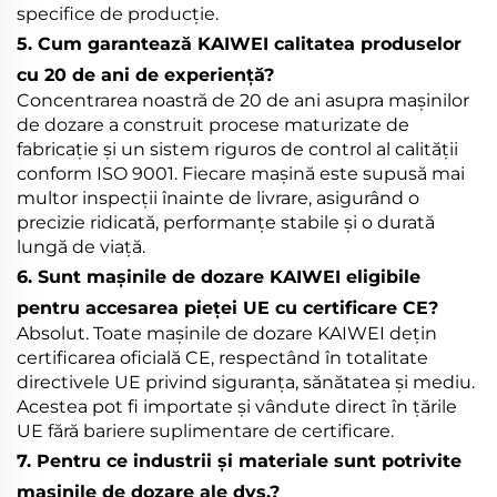
specifice de producție.
5. Cum garantează KAIWEI calitatea produselor
cu 20 de ani de experiență?
Concentrarea noastră de 20 de ani asupra mașinilor
de dozare a construit procese maturizate de
fabricație și un sistem riguros de control al calității
conform ISO 9001. Fiecare mașină este supusă mai
multor inspecții înainte de livrare, asigurând o
precizie ridicată, performanțe stabile și o durată
lungă de viață.
6. Sunt mașinile de dozare KAIWEI eligibile
pentru accesarea pieței UE cu certificare CE?
Absolut. Toate mașinile de dozare KAIWEI dețin
certificarea oficială CE, respectând în totalitate
directivele UE privind siguranța, sănătatea și mediu.
Acestea pot fi importate și vândute direct în țările
UE fără bariere suplimentare de certificare.
7. Pentru ce industrii și materiale sunt potrivite
mașinile de dozare ale dvs.?