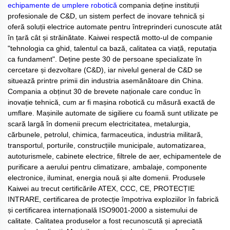
echipamente de umplere robotică
compania deține instituții
profesionale de C&D, un sistem perfect de inovare tehnică și
oferă soluții electrice automate pentru întreprinderi cunoscute atât
în țară cât și străinătate. Kaiwei respectă motto-ul de companie
"tehnologia ca ghid, talentul ca bază, calitatea ca viață, reputația
ca fundament". Deține peste 30 de persoane specializate în
cercetare și dezvoltare (C&D), iar nivelul general de C&D se
situează printre primii din industria asemănătoare din China.
Compania a obținut 30 de brevete naționale care conduc în
inovație tehnică, cum ar fi mașina robotică cu măsură exactă de
umflare. Mașinile automate de sigiliere cu foamă sunt utilizate pe
scară largă în domenii precum electricitatea, metalurgia,
cărbunele, petrolul, chimica, farmaceutica, industria militară,
transportul, porturile, construcțiile municipale, automatizarea,
autoturismele, cabinete electrice, filtrele de aer, echipamentele de
purificare a aerului pentru climatizare, ambalaje, componente
electronice, iluminat, energia nouă și alte domenii. Produsele
Kaiwei au trecut certificările ATEX, CCC, CE, PROTECȚIE
INTRARE, certificarea de protecție împotriva exploziilor în fabrică
și certificarea internațională ISO9001-2000 a sistemului de
calitate. Calitatea produselor a fost recunoscută și apreciată