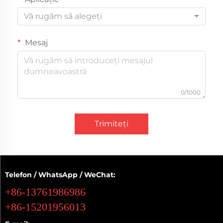
Vă rugăm să alegeți
Mesaj
0/1000
Trimiteți
Telefon / WhatsApp / WeChat:
+86-13761986986
+86-15201956013