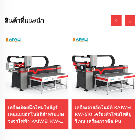
สินค้าที่แนะนำ
เครื่องปิดผนึกโฟมโพลียูรี
เครื่องจ่ายอัตโนมัติ KAIWEI
เทนแบบอัตโนมัติสำหรับแผง
KW-510 เครื่องทำโฟมโพลียู
วงจรไฟฟ้า KAIWEI KW-
รีเทน เครื่องกาวซีล Pu
510