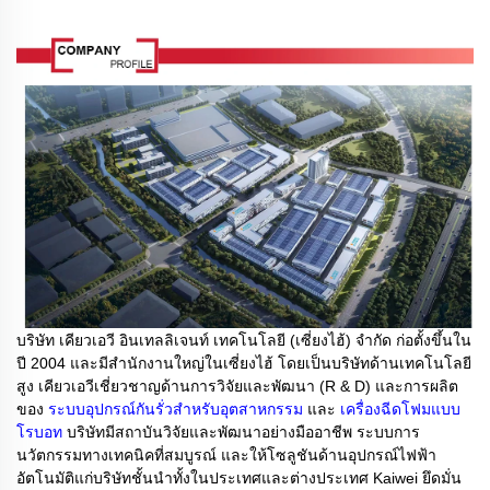
บริษัท เคียวเอวี อินเทลลิเจนท์ เทคโนโลยี (เซี่ยงไฮ้) จำกัด ก่อตั้งขึ้นใน
ปี 2004 และมีสำนักงานใหญ่ในเซี่ยงไฮ้ โดยเป็นบริษัทด้านเทคโนโลยี
สูง เคียวเอวีเชี่ยวชาญด้านการวิจัยและพัฒนา (R & D) และการผลิต
ของ
ระบบอุปกรณ์กันรั่วสำหรับอุตสาหกรรม
และ
เครื่องฉีดโฟมแบบ
โรบอท
บริษัทมีสถาบันวิจัยและพัฒนาอย่างมืออาชีพ ระบบการ
นวัตกรรมทางเทคนิคที่สมบูรณ์ และให้โซลูชันด้านอุปกรณ์ไฟฟ้า
อัตโนมัติแก่บริษัทชั้นนำทั้งในประเทศและต่างประเทศ Kaiwei ยึดมั่น