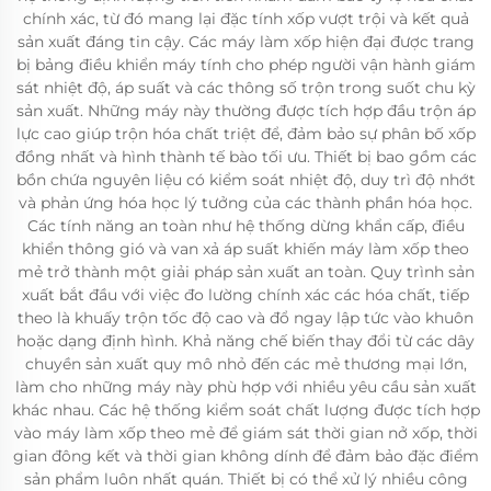
chính xác, từ đó mang lại đặc tính xốp vượt trội và kết quả
sản xuất đáng tin cậy. Các máy làm xốp hiện đại được trang
bị bảng điều khiển máy tính cho phép người vận hành giám
sát nhiệt độ, áp suất và các thông số trộn trong suốt chu kỳ
sản xuất. Những máy này thường được tích hợp đầu trộn áp
lực cao giúp trộn hóa chất triệt để, đảm bảo sự phân bố xốp
đồng nhất và hình thành tế bào tối ưu. Thiết bị bao gồm các
bồn chứa nguyên liệu có kiểm soát nhiệt độ, duy trì độ nhớt
và phản ứng hóa học lý tưởng của các thành phần hóa học.
Các tính năng an toàn như hệ thống dừng khẩn cấp, điều
khiển thông gió và van xả áp suất khiến máy làm xốp theo
mẻ trở thành một giải pháp sản xuất an toàn. Quy trình sản
xuất bắt đầu với việc đo lường chính xác các hóa chất, tiếp
theo là khuấy trộn tốc độ cao và đổ ngay lập tức vào khuôn
hoặc dạng định hình. Khả năng chế biến thay đổi từ các dây
chuyền sản xuất quy mô nhỏ đến các mẻ thương mại lớn,
làm cho những máy này phù hợp với nhiều yêu cầu sản xuất
khác nhau. Các hệ thống kiểm soát chất lượng được tích hợp
vào máy làm xốp theo mẻ để giám sát thời gian nở xốp, thời
gian đông kết và thời gian không dính để đảm bảo đặc điểm
sản phẩm luôn nhất quán. Thiết bị có thể xử lý nhiều công