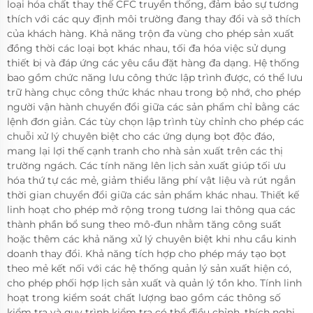
loại hóa chất thay thế CFC truyền thống, đảm bảo sự tương
thích với các quy định môi trường đang thay đổi và sở thích
của khách hàng. Khả năng trộn đa vùng cho phép sản xuất
đồng thời các loại bọt khác nhau, tối đa hóa việc sử dụng
thiết bị và đáp ứng các yêu cầu đặt hàng đa dạng. Hệ thống
bao gồm chức năng lưu công thức lập trình được, có thể lưu
trữ hàng chục công thức khác nhau trong bộ nhớ, cho phép
người vận hành chuyển đổi giữa các sản phẩm chỉ bằng các
lệnh đơn giản. Các tùy chọn lập trình tùy chỉnh cho phép các
chuỗi xử lý chuyên biệt cho các ứng dụng bọt độc đáo,
mang lại lợi thế cạnh tranh cho nhà sản xuất trên các thị
trường ngách. Các tính năng lên lịch sản xuất giúp tối ưu
hóa thứ tự các mẻ, giảm thiểu lãng phí vật liệu và rút ngắn
thời gian chuyển đổi giữa các sản phẩm khác nhau. Thiết kế
linh hoạt cho phép mở rộng trong tương lai thông qua các
thành phần bổ sung theo mô-đun nhằm tăng công suất
hoặc thêm các khả năng xử lý chuyên biệt khi nhu cầu kinh
doanh thay đổi. Khả năng tích hợp cho phép máy tạo bọt
theo mẻ kết nối với các hệ thống quản lý sản xuất hiện có,
cho phép phối hợp lịch sản xuất và quản lý tồn kho. Tính linh
hoạt trong kiểm soát chất lượng bao gồm các thông số
kiểm tra và quy trình kiểm tra có thể điều chỉnh, thích nghi