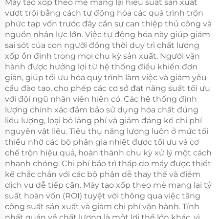
Gasket
Máy tạo xốp theo mẻ mang lại hiệu suất sản xuất
vượt trội bằng cách tự động hóa các quá trình trộn
phức tạp vốn trước đây cần sự can thiệp thủ công và
nguồn nhân lực lớn. Việc tự động hóa này giúp giảm
sai sót của con người đồng thời duy trì chất lượng
xốp ổn định trong mọi chu kỳ sản xuất. Người vận
hành được hưởng lợi từ hệ thống điều khiển đơn
giản, giúp tối ưu hóa quy trình làm việc và giảm yêu
cầu đào tạo, cho phép các cơ sở đạt năng suất tối ưu
với đội ngũ nhân viên hiện có. Các hệ thống định
lượng chính xác đảm bảo sử dụng hóa chất đúng
liều lượng, loại bỏ lãng phí và giảm đáng kể chi phí
nguyên vật liệu. Tiêu thụ năng lượng luôn ở mức tối
thiểu nhờ các bộ phận gia nhiệt được tối ưu và cơ
chế trộn hiệu quả, hoàn thành chu kỳ xử lý một cách
nhanh chóng. Chi phí bảo trì thấp do máy được thiết
kế chắc chắn với các bộ phận dễ thay thế và điểm
dịch vụ dễ tiếp cận. Máy tạo xốp theo mẻ mang lại tỷ
suất hoàn vốn (ROI) tuyệt vời thông qua việc tăng
công suất sản xuất và giảm chi phí vận hành. Tính
nhất quán về chất lượng là một lợi thế lớn khác, vì