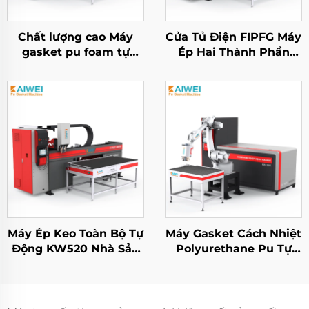
Chất lượng cao Máy
Cửa Tủ Điện FIPFG Máy
gasket pu foam tự
Ép Hai Thành Phần
động polyurethane cho
Polyurethane
bộ lọc không khí HEPA
Máy Ép Keo Toàn Bộ Tự
Máy Gasket Cách Nhiệt
Động KW520 Nhà Sản
Polyurethane Pu Tự
Xuất Máy Ép PU Năng
Động KW-526
Lượng Mới Máy Đóng
Khớp Bọt Pu Làm Máy