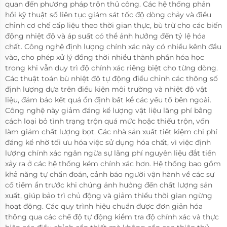
quan đến phương pháp trộn thủ công. Các hệ thống phản
hồi kỹ thuật số liên tục giám sát tốc độ dòng chảy và điều
chỉnh cơ chế cấp liệu theo thời gian thực, bù trừ cho các biến
động nhiệt độ và áp suất có thể ảnh hưởng đến tỷ lệ hóa
chất. Công nghệ định lượng chính xác này có nhiều kênh đầu
vào, cho phép xử lý đồng thời nhiều thành phần hóa học
trong khi vẫn duy trì độ chính xác riêng biệt cho từng dòng.
Các thuật toán bù nhiệt độ tự động điều chỉnh các thông số
định lượng dựa trên điều kiện môi trường và nhiệt độ vật
liệu, đảm bảo kết quả ổn định bất kể các yếu tố bên ngoài.
Công nghệ này giảm đáng kể lượng vật liệu lãng phí bằng
cách loại bỏ tình trạng trộn quá mức hoặc thiếu trộn, vốn
làm giảm chất lượng bọt. Các nhà sản xuất tiết kiệm chi phí
đáng kể nhờ tối ưu hóa việc sử dụng hóa chất, vì việc định
lượng chính xác ngăn ngừa sự lãng phí nguyên liệu đắt tiền
xảy ra ở các hệ thống kém chính xác hơn. Hệ thống bao gồm
khả năng tự chẩn đoán, cảnh báo người vận hành về các sự
cố tiềm ẩn trước khi chúng ảnh hưởng đến chất lượng sản
xuất, giúp bảo trì chủ động và giảm thiểu thời gian ngừng
hoạt động. Các quy trình hiệu chuẩn được đơn giản hóa
thông qua các chế độ tự động kiểm tra độ chính xác và thực