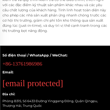
với các đặc điểm kỹ thuật sản phẩm khác nhau và các yêu
cầu chất lượng của khách hàng. Tính linh hoạt toàn diện này
cho phép các nhà sản xuất phản ứng nhanh chóng trước các
cơ hội thị trường, giảm chi phí tồn kho thông qua sản xuất
đúng lúc (just-in-time), và duy trì vị thế cạnh tranh trong các
thị trường bọt năng động.
Số điện thoại / WhatsApp / WeChat:
+86-13761986986
Email:
[email protected]
Địa chỉ:
Phòng B315, Số 6433 Đường Yinggang Đông, Quận Qingpu,
Thượng Hải, Trung Quốc