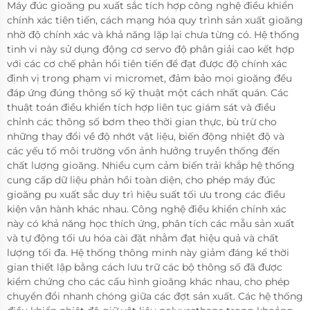
Máy đúc gioăng pu xuất sắc tích hợp công nghệ điều khiển
chính xác tiên tiến, cách mạng hóa quy trình sản xuất gioăng
nhờ độ chính xác và khả năng lặp lại chưa từng có. Hệ thống
tinh vi này sử dụng động cơ servo độ phân giải cao kết hợp
với các cơ chế phản hồi tiên tiến để đạt được độ chính xác
định vị trong phạm vi micromet, đảm bảo mọi gioăng đều
đáp ứng đúng thông số kỹ thuật một cách nhất quán. Các
thuật toán điều khiển tích hợp liên tục giám sát và điều
chỉnh các thông số bơm theo thời gian thực, bù trừ cho
những thay đổi về độ nhớt vật liệu, biến động nhiệt độ và
các yếu tố môi trường vốn ảnh hưởng truyền thống đến
chất lượng gioăng. Nhiều cụm cảm biến trải khắp hệ thống
cung cấp dữ liệu phản hồi toàn diện, cho phép máy đúc
gioăng pu xuất sắc duy trì hiệu suất tối ưu trong các điều
kiện vận hành khác nhau. Công nghệ điều khiển chính xác
này có khả năng học thích ứng, phân tích các mẫu sản xuất
và tự động tối ưu hóa cài đặt nhằm đạt hiệu quả và chất
lượng tối đa. Hệ thống thông minh này giảm đáng kể thời
gian thiết lập bằng cách lưu trữ các bộ thông số đã được
kiểm chứng cho các cấu hình gioăng khác nhau, cho phép
chuyển đổi nhanh chóng giữa các đợt sản xuất. Các hệ thống