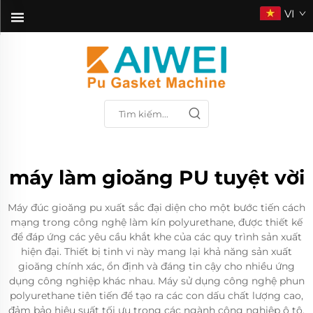
VI
máy làm gioăng PU tuyệt vời
Máy đúc gioăng pu xuất sắc đại diện cho một bước tiến cách
mạng trong công nghệ làm kín polyurethane, được thiết kế
để đáp ứng các yêu cầu khắt khe của các quy trình sản xuất
hiện đại. Thiết bị tinh vi này mang lại khả năng sản xuất
gioăng chính xác, ổn định và đáng tin cậy cho nhiều ứng
dụng công nghiệp khác nhau. Máy sử dụng công nghệ phun
polyurethane tiên tiến để tạo ra các con dấu chất lượng cao,
đảm bảo hiệu suất tối ưu trong các ngành công nghiệp ô tô,