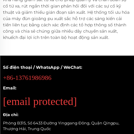
cố từ xa, rút ngắn thời gian phản hồi đối với các sự cố kỹ
thuật và giảm thiểu gián đoạn sản xuất. Hệ thống tối ưu hóa
của máy đùn gioăng pu xuất sắc hỗ trợ các sáng kiến cải
tiến liên tục bằng cách xác định các tổ hợp thông số thành
công và chia sẻ chúng giữa nhiều dây chuyền sản xuất,
khuếch đại lợi ích trên toàn bộ hoạt động sản xuất.
Số điện thoại / WhatsApp / WeChat:
+86-13761986986
Email:
[email protected]
Địa chỉ:
Phòng B315, Số 6433 Đường Yinggang Đông, Quận Qingpu,
Thượng Hải, Trung Quốc