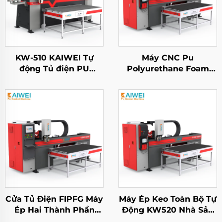
KW-510 KAIWEI Tự
Máy CNC Pu
động Tủ điện PU
Polyurethane Foam
Polyurethane Foam
Cách nhiệt Gasket
Gasket Máy niêm
Phun Niêm phong cho
phong
tủ điện
Cửa Tủ Điện FIPFG Máy
Máy Ép Keo Toàn Bộ Tự
Ép Hai Thành Phần
Động KW520 Nhà Sản
Polyurethane
Xuất Máy Ép PU Năng