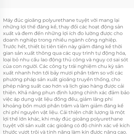
Lượng Mới Máy Đóng
Khớp Bọt Pu Làm Máy
Gasket
Máy đúc gioăng polyurethane tuyệt vời mang lại
những lợi thế đáng kể, thay đổi các hoạt động sản
xuất và đem đến những lợi ích đo lường được cho
doanh nghiệp trong nhiều ngành công nghiệp.
Trước hết, thiết bị tiên tiến này giảm đáng kể thời
gian sản xuất thông qua các quy trình tự động hóa,
loại bỏ nhu cầu lao động thủ công và nguy cơ sai sót
của con người. Các công ty trải nghiệm chu kỳ sản
xuất nhanh hơn tới bảy mươi phần trăm so với các
phương pháp sản xuất gioăng truyền thống, cho
phép năng suất cao hơn và lịch giao hàng được cải
thiện. Khả năng phun định lượng chính xác đảm bảo
việc áp dụng vật liệu đồng đều, giảm lãng phí
khoảng bốn mươi phần trăm và làm giảm đáng kể
chi phí nguyên vật liệu. Cải thiện chất lượng là một
lợi thế lớn khác, khi máy đúc gioăng polyurethane
tuyệt vời sản xuất các gioăng có độ chính xác về kích
thước vượt trội và tính năng làm kín được nâng cao.