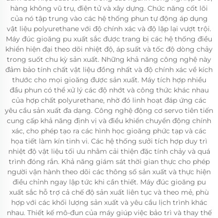
hàng không vũ trụ, điện tử và xây dựng. Chức năng cốt lõi
của nó tập trung vào các hệ thống phun tự động áp dụng
vật liệu polyurethane với độ chính xác và độ lặp lại vượt trội.
Máy đúc gioăng pu xuất sắc được trang bị các hệ thống điều
khiển hiện đại theo dõi nhiệt độ, áp suất và tốc độ dòng chảy
trong suốt chu kỳ sản xuất. Những khả năng công nghệ này
đảm bảo tính chất vật liệu đồng nhất và độ chính xác về kích
thước cho mọi gioăng được sản xuất. Máy tích hợp nhiều
đầu phun có thể xử lý các độ nhớt và công thức khác nhau
của hợp chất polyurethane, nhờ đó linh hoạt đáp ứng các
yêu cầu sản xuất đa dạng. Công nghệ động cơ servo tiên tiến
cung cấp khả năng định vị và điều khiển chuyển động chính
xác, cho phép tạo ra các hình học gioăng phức tạp và các
họa tiết làm kín tinh vi. Các hệ thống sưởi tích hợp duy trì
nhiệt độ vật liệu tối ưu nhằm cải thiện đặc tính chảy và quá
trình đóng rắn. Khả năng giám sát thời gian thực cho phép
người vận hành theo dõi các thông số sản xuất và thực hiện
điều chỉnh ngay lập tức khi cần thiết. Máy đúc gioăng pu
xuất sắc hỗ trợ cả chế độ sản xuất liên tục và theo mẻ, phù
hợp với các khối lượng sản xuất và yêu cầu lịch trình khác
nhau. Thiết kế mô-đun của máy giúp việc bảo trì và thay thế