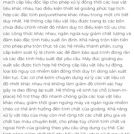
mạch cấp liệu độc lập cho phép xử lý đồng thời các loại vật
liệu khác nhau, tạo điều kiện thiết kế gioăng phức tạp tích
hợp các đặc tính polyurethane khác nhau trong một chi tiết
duy nhất. Hệ thống cấp liệu vật liệu được trang bị các bồn
chứa điều chỉnh nhiệt độ nhằm duy trì điều kiện tối ưu cho
các công thức khác nhau, ngăn ngừa suy giảm chất lượng và
đảm bảo đặc tính hiệu suất ổn định. Khả năng trộn tiên tiến
cho phép pha trộn thực tế các hệ nhiều thành phần, cung
cấp kiểm soát tỷ lệ chính xác để đảm bảo quá trình đóng rắn
và các đặc tính hiệu suất đạt yêu cầu. Máy đúc gioăng pu
xuất sắc được tích hợp hệ thống cấp liệu vật liệu tự động,
loại bỏ nguy cơ nhiễm bẩn đồng thời duy trì dòng sản xuất
liên tục. Các cơ chế bơm chuyên dụng xử lý các vật liệu có
độ nhớt khác nhau mà không làm giảm độ chính xác hay
gây ra dao động áp suất. Hệ thống vệ sinh tại chỗ (clean-in-
place) hỗ trợ thay đổi nhanh chóng giữa các loại vật liệu
khác nhau, giảm thời gian ngừng máy và ngăn ngừa nhiễm
chéo có thể ảnh hưởng đến tính chất của gioăng. Khả năng
xử lý vật liệu của máy còn mở rộng tới các chất phụ gia và
chất tạo màu chuyên biệt, cho phép tùy chỉnh tính chất và
ngoại hình của gioăng theo yêu cầu ứng dụng cụ thể. Các