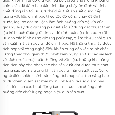
điều khiển nhiệt độ giữ vật liệu polyurethane trong khoảng
chính xác để đảm bảo đặc tính dòng chảy ổn định và tính
chất đóng rắn tối ưu. Cơ chế điều tiết áp suất cung cấp
lượng vật liệu chính xác theo tốc độ dòng chảy đã định
trước, loại bỏ các sai lệch làm ảnh hưởng đến độ kín của
gioăng. Máy đúc gioăng pu xuất sắc sử dụng các thuật toán
lập kế hoạch đường đi tinh vi để tính toán lộ trình bơm tối
ưu cho các hình dạng gioăng phức tạp, giảm thiểu thời gian
sản xuất mà vẫn duy trì độ chính xác. Hệ thống thị giác được
tích hợp với công nghệ điều khiển cung cấp xác minh chất
lượng theo thời gian thực, phát hiện ngay lập tức các sai lệch
về kích thước hoặc bất thường về vật liệu. Những khả năng
tiên tiến này cho phép các nhà sản xuất đạt được mức chất
lượng sáu sigma trong khi vẫn duy trì năng suất cao. Công
nghệ điều khiển chính xác cũng tích hợp các tính năng bảo
trì dự đoán, giám sát mài mòn linh kiện và suy giảm hiệu
suất, lên lịch các hoạt động bảo trì trước khi chúng ảnh
hưởng đến chất lượng hoặc hiệu quả sản xuất.