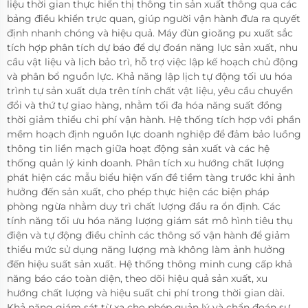
liệu thời gian thực hiển thị thông tin sản xuất thông qua các
bảng điều khiển trực quan, giúp người vận hành đưa ra quyết
định nhanh chóng và hiệu quả. Máy đùn gioăng pu xuất sắc
tích hợp phân tích dự báo để dự đoán năng lực sản xuất, nhu
cầu vật liệu và lịch bảo trì, hỗ trợ việc lập kế hoạch chủ động
và phân bổ nguồn lực. Khả năng lập lịch tự động tối ưu hóa
trình tự sản xuất dựa trên tính chất vật liệu, yêu cầu chuyển
đổi và thứ tự giao hàng, nhằm tối đa hóa năng suất đồng
thời giảm thiểu chi phí vận hành. Hệ thống tích hợp với phần
mềm hoạch định nguồn lực doanh nghiệp để đảm bảo luồng
thông tin liền mạch giữa hoạt động sản xuất và các hệ
thống quản lý kinh doanh. Phân tích xu hướng chất lượng
phát hiện các mẫu biểu hiện vấn đề tiềm tàng trước khi ảnh
hưởng đến sản xuất, cho phép thực hiện các biện pháp
phòng ngừa nhằm duy trì chất lượng đầu ra ổn định. Các
tính năng tối ưu hóa năng lượng giám sát mô hình tiêu thụ
điện và tự động điều chỉnh các thông số vận hành để giảm
thiểu mức sử dụng năng lượng mà không làm ảnh hưởng
đến hiệu suất sản xuất. Hệ thống thông minh cung cấp khả
năng báo cáo toàn diện, theo dõi hiệu quả sản xuất, xu
hướng chất lượng và hiệu suất chi phí trong thời gian dài.
Khả năng giám sát từ xa cho phép quản lý và chẩn đoán sự