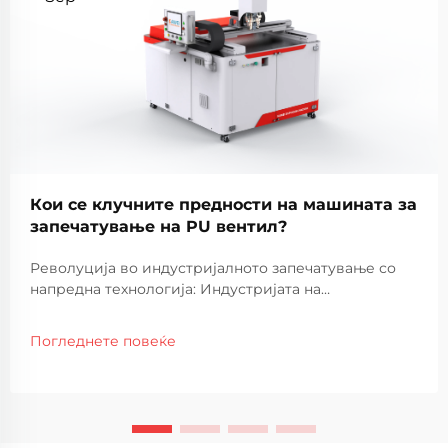
Кои се клучните предности на машината за
запечатување на PU вентил?
Револуција во индустријалното запечатување со
напредна технологија: Индустријата на
производство доживеала извонредни напредоци
во технологијата за запечатување, при што
Погледнете повеќе
машината за запечатување со PU внатрешно
полиње се појави како револуционерно решение.
Оваа софистицирана опрема...