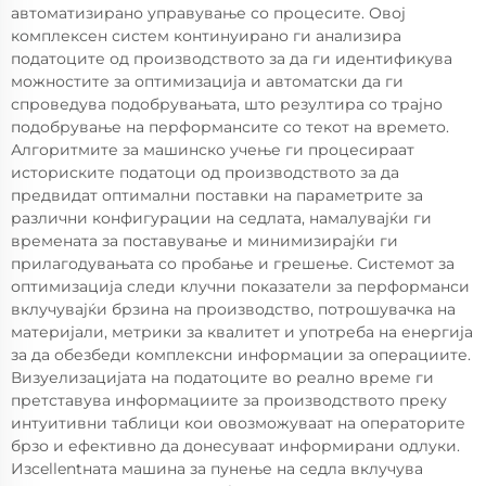
автоматизирано управување со процесите. Овој
комплексен систем континуирано ги анализира
податоците од производството за да ги идентификува
можностите за оптимизација и автоматски да ги
спроведува подобрувањата, што резултира со трајно
подобрување на перформансите со текот на времето.
Алгоритмите за машинско учење ги процесираат
историските податоци од производството за да
предвидат оптимални поставки на параметрите за
различни конфигурации на седлата, намалувајќи ги
времената за поставување и минимизирајќи ги
прилагодувањата со пробање и грешење. Системот за
оптимизација следи клучни показатели за перформанси
вклучувајќи брзина на производство, потрошувачка на
материјали, метрики за квалитет и употреба на енергија
за да обезбеди комплексни информации за операциите.
Визуелизацијата на податоците во реално време ги
претставува информациите за производството преку
интуитивни таблици кои овозможуваат на операторите
брзо и ефективно да донесуваат информирани одлуки.
Изcellentната машина за пунење на седла вклучува