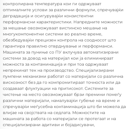
контролирана температура кои ги одржуваат
оптималните услови за различни формули, спречувајќи
деградација и осигурувајќи конзистентни
перформансни карактеристики. Напредните можности
за мешање овозможуваат вистинско мешање на
многукомпонентни системи во реално време,
обезбедувајќи прецизен контрола на соодносот што
гарантира правилно отврднување и перформанси.
Машината за пуниње со ПУ вклучува автоматизирани
системи за довод на материјал кои ја елиминираат
можноста за контаминација и при тоа одржуваат
непрекинат тек на производство. Специјализирани
пумпени механизми работат со материјали со различна
вискозност без да го компромитираат точноста или да
создаваат флуктуации на притисокот. Системите за
чистење на место овозможуваат брзи премини помеѓу
различни материјали, намалувајќи губење на време и
спречувајќи меѓусебна контаминација што би можела да
влијае на својствата на седлата. Можностите на
машината за работа со материјали се протегаат и на
специјализирани адитиви и бојадисувачи,