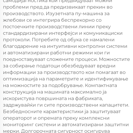
самодијагностика кои предвидуваат можни
проблеми пред да предизвикаат прекин во
производството. Изузетната пу-машина за
жлебови се интегрира беспрекорно со
постоечките производствени линии преку
стандардизирани интерфејси и комуникациски
протоколи. Потребите од обука се намалени
благодарение на интуитивни контролни системи
и автоматизирани работни режими кои ги
поедноставуваат сложените процеси. Можностите
за собирање податоци обезбедуваат вредни
информации за производството кои помагаат во
оптимизација на параметрите и идентификување
на можностите за подобрување. Компактната
конструкција на машината максимално ја
искористува површината на фабриката,
задржувайќи ги сите производствени капацитети.
Безбедносните карактеристики ја заштитуваат
операторот и опремата преку комплексни
мониторинг системи и автоматизирани заштитни
мерки. Долгорочната сигурност осигурува