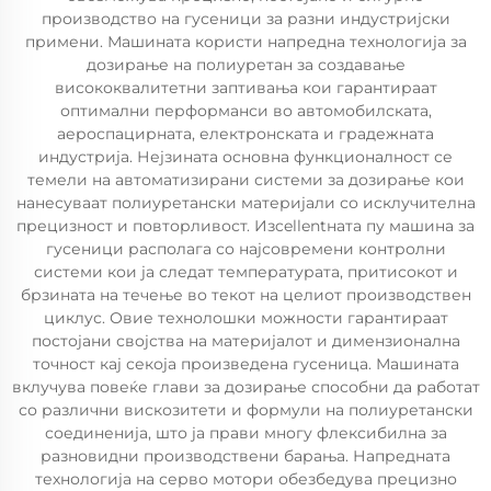
производство на гусеници за разни индустријски
примени. Машината користи напредна технологија за
дозирање на полиуретан за создавање
висококвалитетни заптивања кои гарантираат
оптимални перформанси во автомобилската,
аероспацирната, електронската и градежната
индустрија. Нејзината основна функционалност се
темели на автоматизирани системи за дозирање кои
нанесуваат полиуретански материјали со исклучителна
прецизност и повторливост. Изcellentната пу машинa за
гусеници располага со најсовремени контролни
системи кои ја следат температурата, притисокот и
брзината на течење во текот на целиот производствен
циклус. Овие технолошки можности гарантираат
постојани својства на материјалот и димензионална
точност кај секоја произведена гусеница. Машината
вклучува повеќе глави за дозирање способни да работат
со различни вискозитети и формули на полиуретански
соединенија, што ја прави многу флексибилна за
разновидни производствени барања. Напредната
технологија на серво мотори обезбедува прецизно