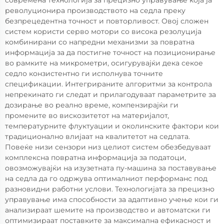
современа технологија за прецизно управување која ја
револуционира производството на седла преку
безпрецедентна точност и повторливост. Овој сложен
систем користи серво мотори со висока резолуција
комбинирани со напредни механизми за повратна
информација за да постигне точност на позиционирање
во рамките на микрометри, осигурувајќи дека секое
седло конзистентно ги исполнува точните
спецификации. Интегрираните алгоритми за контрола
непрекинато ги следат и прилагодуваат параметрите за
дозирање во реално време, компензирајќи ги
промените во вискозитетот на материјалот,
температурните флуктуации и околинските фактори кои
традиционално влијаат на квалитетот на седлата.
Повеќе низи сензори низ целиот систем обезбедуваат
комплексна повратна информација за податоци,
овозможувајќи на изузетната пу-машина за поставување
на седла да го одржува оптималниот перформанс под
разновидни работни услови. Технологијата за прецизно
управување има способности за адаптивно учење кои ги
анализираат шемите на производство и автоматски ги
оптимизираат поставките за максимална ефикасност и