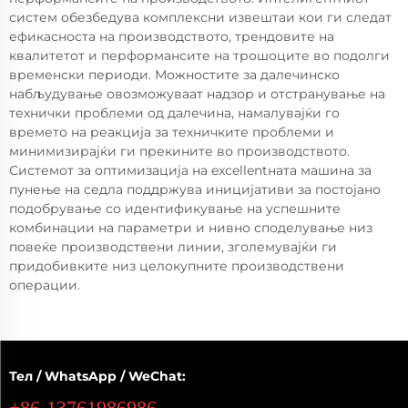
систем обезбедува комплексни извештаи кои ги следат
ефикасноста на производството, трендовите на
квалитетот и перформансите на трошоците во подолги
временски периоди. Можностите за далечинско
набљудување овозможуваат надзор и отстранување на
технички проблеми од далечина, намалувајќи го
времето на реакција за техничките проблеми и
минимизирајќи ги прекините во производството.
Системот за оптимизација на excellentната машина за
пунење на седла поддржува иницијативи за постојано
подобрување со идентификување на успешните
комбинации на параметри и нивно споделување низ
повеќе производствени линии, зголемувајќи ги
придобивките низ целокупните производствени
операции.
Тел / WhatsApp / WeChat:
+86-13761986986