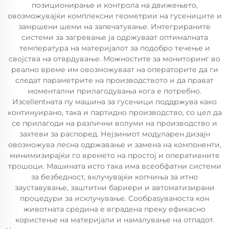
позиционирање и контрола на движењето,
овозможувајќи комплексни геометрии на гусениците и
замршени шеми на запечатување. Интегрираните
системи за загревање ја одржуваат оптималната
температура на материјалот за подобро течење и
својства на отврдување. Можностите за мониторинг во
реално време им овозможуваат на операторите да ги
следат параметрите на производството и да прават
моментални прилагодувања кога е потребно.
Изcellentната пу машинa за гусеници поддржува како
континуирано, така и партидно производство, со цел да
се прилагоди на различни волуми на производство и
захтеви за распоред. Нејзиниот модуларен дизајн
овозможува лесна одржавање и замена на компоненти,
минимизирајќи го времето на простој и оперативните
трошоци. Машината исто така има всеобфатни системи
за безбедност, вклучувајќи копчиња за итно
зауставување, заштитни бариери и автоматизирани
процедури за исклучување. Сообраѕуваноста кон
животната средина е вградена преку ефикасно
користење на материјали и намалување на отпадот.