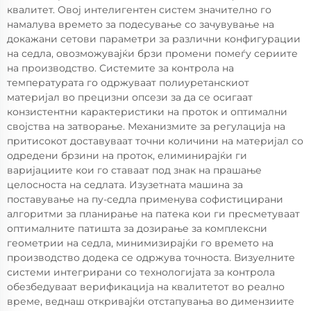
квалитет. Овој интелигентен систем значително го
намалува времето за подесување со зачувување на
докажани сетови параметри за различни конфигурации
на седла, овозможувајќи брзи промени помеѓу сериите
на производство. Системите за контрола на
температурата го одржуваат полиуретанскиот
материјал во прецизни опсези за да се осигаат
конзистентни карактеристики на проток и оптимални
својства на затворање. Механизмите за регулација на
притисокот доставуваат точни количини на материјал со
одредени брзини на проток, елиминирајќи ги
варијациите кои го ставаат под знак на прашање
целосноста на седлата. Изузетната машина за
поставување на пу-седла применува софистицирани
алгоритми за планирање на патека кои ги пресметуваат
оптималните патишта за дозирање за комплексни
геометрии на седла, минимизирајќи го времето на
производство додека се одржува точноста. Визуелните
системи интегрирани со технологијата за контрола
обезбедуваат верификација на квалитетот во реално
време, веднаш откривајќи отстапувања во димензиите