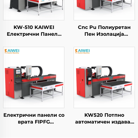
KW-510 KAIWEI
Cnc Pu Полиуретан
Електрични Панели
Пен Изолација
Автоматско PU
Резинка Машина за
Полиуретан Пен
Наметнување и
Резинка Машина за
Печатување за
Печатување
Електрични Кабинети
Електрични панели со
KW520 Потпно
врата FIPFG
автоматичен издавач
Двокомпонентна
на лепило,
полиуретан машина
производител на