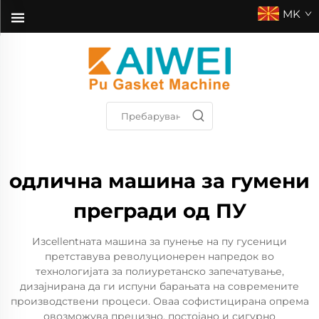
MK
одлична машина за гумени
прегради од ПУ
Изcellentната машина за пунење на пу гусеници
претставува револуционерен напредок во
технологијата за полиуретанско запечатување,
дизајнирана да ги испуни барањата на современите
производствени процеси. Оваа софистицирана опрема
овозможува прецизно, постојано и сигурно