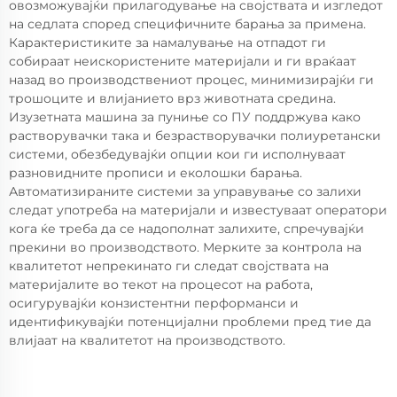
овозможувајќи прилагодување на својствата и изгледот
на седлата според специфичните барања за примена.
Карактеристиките за намалување на отпадот ги
собираат неискористените материјали и ги враќаат
назад во производствениот процес, минимизирајќи ги
трошоците и влијанието врз животната средина.
Изузетната машина за пуниње со ПУ поддржува како
растворувачки така и безрастворувачки полиуретански
системи, обезбедувајќи опции кои ги исполнуваат
разновидните прописи и еколошки барања.
Автоматизираните системи за управување со залихи
следат употреба на материјали и известуваат оператори
кога ќе треба да се надополнат залихите, спречувајќи
прекини во производството. Мерките за контрола на
квалитетот непрекинато ги следат својствата на
материјалите во текот на процесот на работа,
осигурувајќи конзистентни перформанси и
идентификувајќи потенцијални проблеми пред тие да
влијаат на квалитетот на производството.