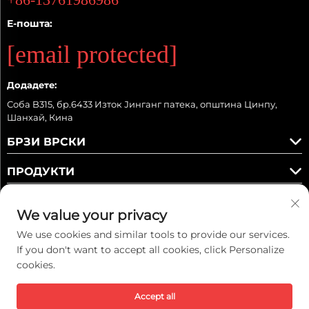
Е-пошта:
[email protected]
Додадете:
Соба B315, бр.6433 Изток Јинганг патека, општина Цинпу,
Шанхай, Кина
БРЗИ ВРСКИ
ПРОДУКТИ
We value your privacy
We use cookies and similar tools to provide our services.
Следете ни
If you don't want to accept all cookies, click Personalize
cookies.
Accept all
Ауторско право © 2025 Kaiwei Intelligent Technology (Shanghai) Co.,
Ltd. Сите права се задржани. -
Правила за приватност