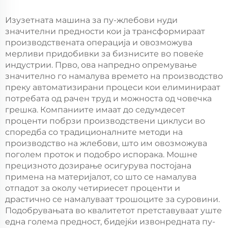
за печатење
машини за
полиуретан печатење,
Изузетната машина за пу-жлебови нуди
новоенергетска
значителни предности кои ја трансформираат
машина за пенски
производствената операција и овозможува
пломби, машина за
мерливи придобивки за бизнисите во повеќе
правење на
индустрии. Прво, ова напредно опремување
полиуретан пломби
значително го намалува времето на производство
преку автоматизирани процеси кои елиминираат
потребата од рачен труд и можноста од човечка
грешка. Компаниите имаат до седумдесет
проценти побрзи производствени циклуси во
споредба со традиционалните методи на
производство на жлебови, што им овозможува
поголем проток и подобро испорака. Мошне
прецизното дозирање осигурува постојана
примена на материјалот, со што се намалува
отпадот за околу четириесет проценти и
драстично се намалуваат трошоците за суровини.
Подобрувањата во квалитетот претставуваат уште
една голема предност, бидејќи извонредната пу-