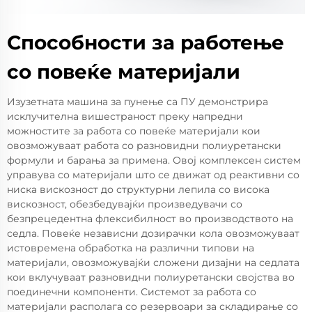
Способности за работење
со повеќе материјали
Изузетната машина за пунење са ПУ демонстрира
исклучителна вишестраност преку напредни
можностите за работа со повеќе материјали кои
овозможуваат работа со разновидни полиуретански
формули и барања за примена. Овој комплексен систем
управува со материјали што се движат од реактивни со
ниска вискозност до структурни лепила со висока
вискозност, обезбедувајќи произведувачи со
безпрецедентна флексибилност во производството на
седла. Повеќе независни дозирачки кола овозможуваат
истовремена обработка на различни типови на
материјали, овозможувајќи сложени дизајни на седлата
кои вклучуваат разновидни полиуретански својства во
поединечни компоненти. Системот за работа со
материјали располага со резервоари за складирање со