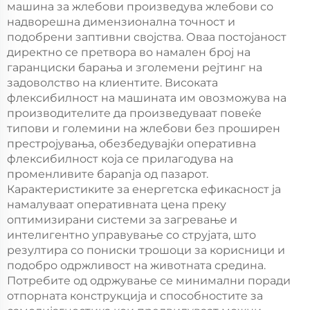
машина за жлебови произведува жлебови со
надворешна димензионална точност и
подобрени заптивни својства. Оваа постојаност
директно се претвора во намален број на
гаранциски барања и зголемени рејтинг на
задоволство на клиентите. Високата
флексибилност на машината им овозможува на
производителите да произведуваат повеќе
типови и големини на жлебови без проширен
престројувања, обезбедувајќи оперативна
флексибилност која се прилагодува на
променливите барanja од пазарот.
Карактеристиките за енергетска ефикасност ја
намалуваат оперативната цена преку
оптимизирани системи за загревање и
интелигентно управување со струјата, што
резултира со пониски трошоци за корисници и
подобро одржливост на животната средина.
Потребите од одржување се минимални поради
отпорната конструкција и способностите за