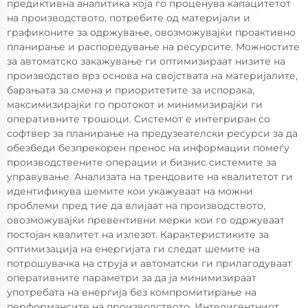
предиктивна аналитика која го проценува капацитетот
на производството, потребите од материјали и
графиконите за одржување, овозможувајќи проактивно
планирање и распоредување на ресурсите. Можностите
за автоматско закажување ги оптимизираат низите на
производство врз основа на својствата на материјалите,
барањата за смена и приоритетите за испорака,
максимизирајќи го протокот и минимизирајќи ги
оперативните трошоци. Системот е интегриран со
софтвер за планирање на предузеателски ресурси за да
обезбеди безпрекорен пренос на информации помеѓу
производствените операции и бизнис системите за
управување. Анализата на трендовите на квалитетот ги
идентификува шемите кои укажуваат на можни
проблеми пред тие да влијаат на производството,
овозможувајќи превентивни мерки кои го одржуваат
постојан квалитет на излезот. Карактеристиките за
оптимизација на енергијата ги следат шемите на
потрошувачка на струја и автоматски ги прилагодуваат
оперативните параметри за да ја минимизираат
употребата на енергија без компромитирање на
перформансите на производството. Интелигентниот