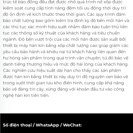
trúc tế bào đồng đều đạt được nhờ quá trình nở xốp được
kiểm soát cung cấp tính năng đệm tối ưu đồng thời duy trì
độ ổn định về kích thước theo thời gian. Các quy trình đảm
bảo chất lượng bao gồm kiểm tra định kỳ độ bền mối hàn và
các thủ tục xác minh hiệu suất nhằm đảm bảo tuân thủ liên
tục các thông số kỹ thuật của khách hàng và tiêu chuẩn
ngành. Độ bền vượt trội của các mối hàn được sản xuất bởi
thiết bị máy hàn kín bằng xốp chất lượng cao giúp giảm các
yêu cầu bảo hành và khiếu nại từ khách hàng liên quan đến
hư hỏng sản phẩm trong quá trình vận chuyển, từ đó bảo vệ
danh tiếng thương hiệu và mức độ hài lòng của khách hàng.
Các nghiên cứu hiệu suất dài hạn cho thấy các sản phẩm
được hàn kín bằng thiết bị này duy trì độ nguyên vẹn bảo vệ
trong suốt thời gian lưu kho điển hình, cung cấp khả năng
bảo vệ đáng tin cậy, xứng đáng với khoản đầu tư vào công
nghệ hàn kín tiên tiến.
Số điện thoại / WhatsApp / WeChat: