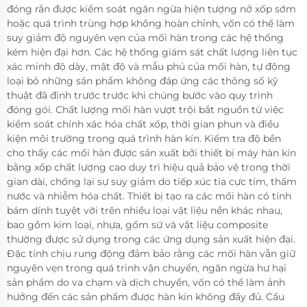
đóng rắn được kiểm soát ngăn ngừa hiện tượng nở xốp sớm
hoặc quá trình trùng hợp không hoàn chỉnh, vốn có thể làm
suy giảm độ nguyên vẹn của mối hàn trong các hệ thống
kém hiện đại hơn. Các hệ thống giám sát chất lượng liên tục
xác minh độ dày, mật độ và mẫu phủ của mối hàn, tự động
loại bỏ những sản phẩm không đáp ứng các thông số kỹ
thuật đã định trước trước khi chúng bước vào quy trình
đóng gói. Chất lượng mối hàn vượt trội bắt nguồn từ việc
kiểm soát chính xác hóa chất xốp, thời gian phun và điều
kiện môi trường trong quá trình hàn kín. Kiểm tra độ bền
cho thấy các mối hàn được sản xuất bởi thiết bị máy hàn kín
bằng xốp chất lượng cao duy trì hiệu quả bảo vệ trong thời
gian dài, chống lại sự suy giảm do tiếp xúc tia cực tím, thấm
nước và nhiễm hóa chất. Thiết bị tạo ra các mối hàn có tính
bám dính tuyệt vời trên nhiều loại vật liệu nền khác nhau,
bao gồm kim loại, nhựa, gốm sứ và vật liệu composite
thường được sử dụng trong các ứng dụng sản xuất hiện đại.
Đặc tính chịu rung động đảm bảo rằng các mối hàn vẫn giữ
nguyên vẹn trong quá trình vận chuyển, ngăn ngừa hư hại
sản phẩm do va chạm và dịch chuyển, vốn có thể làm ảnh
hưởng đến các sản phẩm được hàn kín không đầy đủ. Cấu