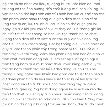
độ ẩm và độ nhớt vật liệu, tự động bù trừ các biến đổi môi
trường có thể ảnh hưởng đến chất lượng mối hàn kín. Người
vận hành có thể lập trình các cấu hình hàn kín cụ thể cho các
sản phẩm khác nhau thông qua giao diện màn hình cảm
ứng trực quan, lưu trữ nhiều cấu hình có thể được gọi lại
ngay lập tức khi yêu cầu sản xuất thay đổi. Hệ thống ghi lại
chi tiết tất cả các thông số hàn kín, tạo thành hồ sơ chất
lượng toàn diện hỗ trợ việc tuân thủ quy định và đáp ứng
các tiêu chuẩn khách hàng. Các hệ thống điều khiển nhiệt độ
duy trì các thành phần xốp trong phạm vi tối ưu suốt quá
trình trộn và thi công, đảm bảo phản ứng hóa học ổn định và
tính chất mối hàn đồng đều. Giám sát áp suất ngăn ngừa
tình trạng bơm quá mức hoặc thiếu mức bằng cách duy trì
tốc độ bơm chính xác bất kể sự dao động về nhu cầu hệ
thống. Công nghệ điều khiển bao gồm các thuật toán bảo trì
dự đoán phân tích dữ liệu hiệu suất thiết bị để lên lịch các
hoạt động bảo trì trước khi sự cố tiềm tàng xảy ra, giảm
thiểu thời gian ngừng hoạt động ngoài kế hoạch và kéo dài
tuổi thọ thiết bị. Các quy trình hiệu chuẩn nâng cao tự động
điều chỉnh các thông số bơm để bù đắp cho hiện tượng mài
mòn bình thường ở buồng trộn và đầu bơm, duy trì độ chính