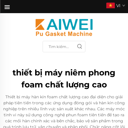
VI
thiết bị máy niêm phong
foam chất lượng cao
Thiết bị máy hàn kín foam chất lượng cao đại diện cho giải
pháp tiên tiến trong các ứng dụng đóng gói và hàn kín công
nghiệp trên nhiều lĩnh vực sản xuất khác nhau. Các máy móc
tinh vi này sử dụng công nghệ phun foam tiên tiến để tạo ra
các mối hàn chính xác và bền chắc, bảo vệ sản phẩm trong
quá trình lưu trữ, vận chuyển và phân phối. Chức năng cốt lõi