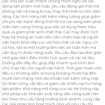
các nhà sản xuất nhanh chóng thích nghi với các
dòng sản phẩm mới hoặc yêu cầu đóng gói mới mà
không cần tái trang bị hay thay thế thiết bị trên diện
rộng. Các tính năng tiết kiệm năng lượng giúp giảm
chi phí vận hành đồng thời hỗ trợ các sáng kiến phát
triển bền vững thông qua việc sử dụng foam hiệu
quả và giảm phát sinh chất thải. Các máy được tích
hợp hệ thống an toàn tiên tiến nhằm bảo vệ người
vận hành khỏi tiếp xúc với hóa chất và các nguy cơ
cơ học, tạo ra môi trường làm việc an toàn hơn mà
vẫn duy trì được năng suất. Yêu cầu đào tạo đơn giản
nhờ giao diện điều khiển trực quan và các tài liệu
hướng dẫn đầy đủ, giúp đẩy nhanh quá trình làm
chủ thao tác cho người vận hành. Thời gian hoàn vốn
đầu tư thường diễn ra trong khoảng mười hai đến
mười tám tháng nhờ vào khoản tiết kiệm tổng hợp
từ nhân công, vật liệu và giảm các khiếu nại hư hỏng
sản phẩm. Khả năng mở rộng của các hệ thống này
cho phép các nhà sản xuất tăng dần công suất hàn
kín theo nhu cầu tăng trưởng kinh doanh, cung cấp
các giải pháp linh hoạt thích ứng với nhu cầu thị