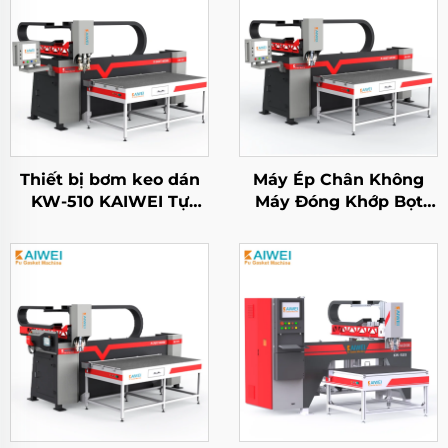
Thiết bị bơm keo dán
Máy Ép Chân Không
KW-510 KAIWEI Tự
Máy Đóng Khớp Bọt
động Máy phun keo
KW510A Toàn Bộ Tự
Polyurethane Pu
Động Máy Làm Gasket
Gasket Dây chuyền sản
Silicone Pu 1500
xuất Fipfg Máy Robot
Keo Pu Gasket