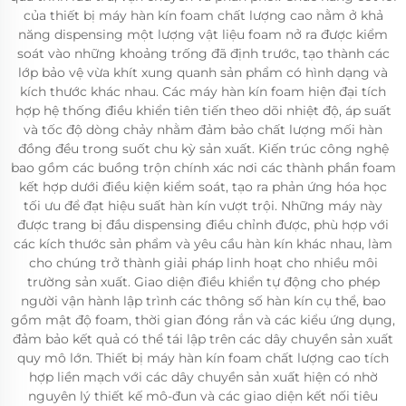
của thiết bị máy hàn kín foam chất lượng cao nằm ở khả
năng dispensing một lượng vật liệu foam nở ra được kiểm
soát vào những khoảng trống đã định trước, tạo thành các
lớp bảo vệ vừa khít xung quanh sản phẩm có hình dạng và
kích thước khác nhau. Các máy hàn kín foam hiện đại tích
hợp hệ thống điều khiển tiên tiến theo dõi nhiệt độ, áp suất
và tốc độ dòng chảy nhằm đảm bảo chất lượng mối hàn
đồng đều trong suốt chu kỳ sản xuất. Kiến trúc công nghệ
bao gồm các buồng trộn chính xác nơi các thành phần foam
kết hợp dưới điều kiện kiểm soát, tạo ra phản ứng hóa học
tối ưu để đạt hiệu suất hàn kín vượt trội. Những máy này
được trang bị đầu dispensing điều chỉnh được, phù hợp với
các kích thước sản phẩm và yêu cầu hàn kín khác nhau, làm
cho chúng trở thành giải pháp linh hoạt cho nhiều môi
trường sản xuất. Giao diện điều khiển tự động cho phép
người vận hành lập trình các thông số hàn kín cụ thể, bao
gồm mật độ foam, thời gian đóng rắn và các kiểu ứng dụng,
đảm bảo kết quả có thể tái lập trên các dây chuyền sản xuất
quy mô lớn. Thiết bị máy hàn kín foam chất lượng cao tích
hợp liền mạch với các dây chuyền sản xuất hiện có nhờ
nguyên lý thiết kế mô-đun và các giao diện kết nối tiêu