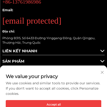
+86-13761986986
Email:
[email protected]
Địa chỉ:
Phòng B315, Số 6433 Đường Yinggang Đông, Quận Qingpu,
Thượng Hải, Trung Quốc
LIÊN KẾT NHANH
SẢN PHẨM
We value your privacy
We use cookies and similar tools to provide our services.
Theo dõi chúng tôi
If you don't want to accept all cookies, click Personalize
cookies.
Accept all
Bản quyền © 2025 Kaiwei Intelligent Technology (Shanghai) Co., Ltd.