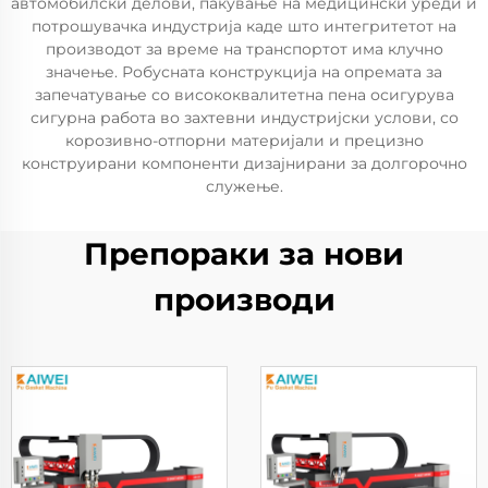
автомобилски делови, пакување на медицински уреди и
потрошувачка индустрија каде што интегритетот на
производот за време на транспортот има клучно
значење. Робусната конструкција на опремата за
запечатување со висококвалитетна пена осигурува
сигурна работа во захтевни индустријски услови, со
корозивно-отпорни материјали и прецизно
конструирани компоненти дизајнирани за долгорочно
служење.
Препораки за нови
производи