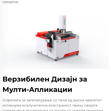
средина.
Верзибилен Дизајн за
Мулти-Апликации
Опремата за запечатување со пена од висок квалитет
истакнува исклучителна всестраност преку својата
иновативна архитектура на дизајн со повеќе примени,