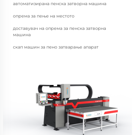
автоматизирана пенска затворна машина
опрема за пење на местото
доставувач на опрема за пенска затворна
машина
скап машин за пено затварање апарат