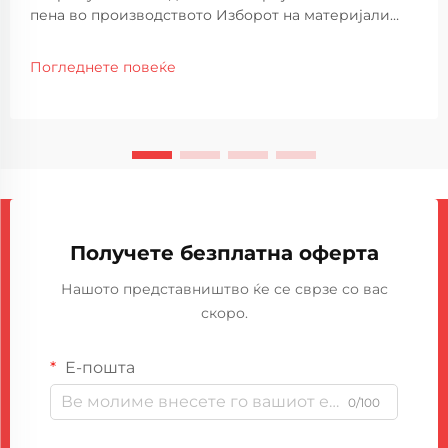
пена во производството Изборот на материјали
што се користат со машина за пена е критичен
фактор кој влијае на квалитетот, ефикасноста и
Погледнете повеќе
трајноста на крајниот производ. Различни
индустрии се доверуваат на разни пен...
Получете безплатна оферта
Нашото представништво ќе се сврзе со вас
скоро.
Е-пошта
0/100