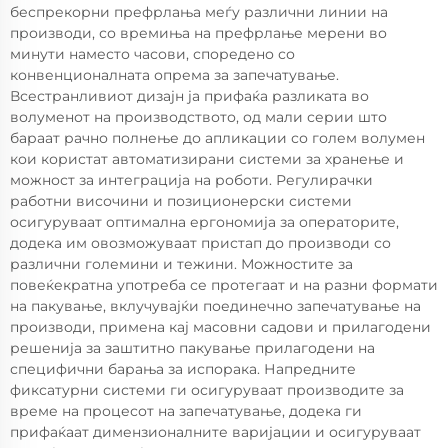
беспрекорни префрлања меѓу различни линии на
производи, со времиња на префрлање мерени во
минути наместо часови, споредено со
конвенционалната опрема за запечатување.
Всестранливиот дизајн ја прифаќа разликата во
волуменот на производството, од мали серии што
бараат рачно полнење до апликации со голем волумен
кои користат автоматизирани системи за хранење и
можност за интеграција на роботи. Регулирачки
работни височини и позиционерски системи
осигуруваат оптимална ергономија за операторите,
додека им овозможуваат пристап до производи со
различни големини и тежини. Можностите за
повеќекратна употреба се протегаат и на разни формати
на пакување, вклучувајќи поединечно запечатување на
производи, примена кај масовни садови и прилагодени
решенија за заштитно пакување прилагодени на
специфични барања за испорака. Напредните
фиксатурни системи ги осигуруваат производите за
време на процесот на запечатување, додека ги
прифаќаат димензионалните варијации и осигуруваат