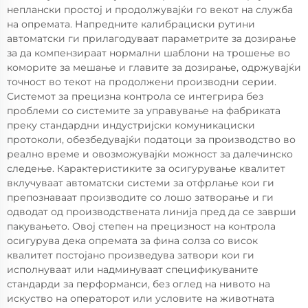
неплански простој и продолжувајќи го векот на служба
на опремата. Напредните калибрациски рутини
автоматски ги прилагодуваат параметрите за дозирање
за да компензираат нормални шаблони на трошење во
коморите за мешање и главите за дозирање, одржувајќи
точност во текот на продолжени производни серии.
Системот за прецизна контрола се интегрира без
проблеми со системите за управување на фабриката
преку стандардни индустријски комуникациски
протоколи, обезбедувајќи податоци за производство во
реално време и овозможувајќи можност за далечинско
следење. Карактеристиките за осигурување квалитет
вклучуваат автоматски системи за отфрлање кои ги
препознаваат производите со лошо затворање и ги
одводат од производствената линија пред да се заврши
пакувањето. Овој степен на прецизност на контрола
осигурува дека опремата за фина солза со висок
квалитет постојано произведува затвори кои ги
исполнуваат или надминуваат спецификуваните
стандарди за перформанси, без оглед на нивото на
искуство на операторот или условите на животната