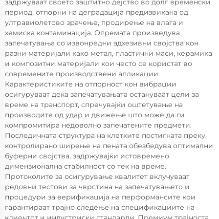
задржуваат своето заштитно дејство во долг временски
период, отпорни на деградација предизвикана од
ултравиолетово зрачење, продирење на влага и
хемиска контаминација. Опремата произведува
запечатувања со извонредни адхезивни својства кон
разни материјали како метал, пластични маси, керамика
и композитни материјали кои често се користат во
современите производствени апликации.
Карактеристиките на отпорност кон вибрации
осигуруваат дека запечатувањата остануваат цели за
време на транспорт, спречувајќи оштетување на
производите од удар и движење што може да ги
компромитира недоволно запечатените предмети.
Последичната структура на клетките постигната преку
контролирано ширење на пената обезбедува оптимални
буферни својства, задржувајќи истовремено
димензионална стабилност со тек на време.
Протоколите за осигурување квалитет вклучуваат
редовни тестови за чврстина на запечатувањето и
процедури за верификација на перформансите кои
гарантираат трајно следење на спецификациите на
клиентот и индустриски стандарди. Премиум трајноста