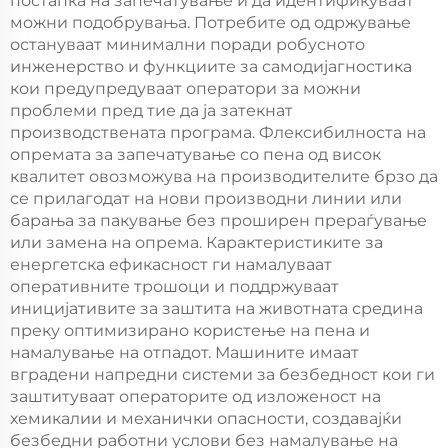
постапка на запечатување и да идентификуваат
можни подобрувања. Потребите од одржување
остануваат минимални поради робусното
инженерство и функциите за самодијагностика
кои предупредуваат оператори за можни
проблеми пред тие да ја затекнат
производствената програма. Флексибилноста на
опремата за запечатување со пена од висок
квалитет овозможува на производителите брзо да
се прилагодат на нови производни линии или
барања за пакување без проширен прераѓување
или замена на опрема. Карактеристиките за
енергетска ефикасност ги намалуваат
оперативните трошоци и поддржуваат
иницијативите за заштита на животната средина
преку оптимизирано користење на пена и
намалување на отпадот. Машините имаат
вградени напредни системи за безбедност кои ги
заштитуваат операторите од изложеност на
хемикалии и механички опасности, создавајќи
безбедни работни услови без намалување на