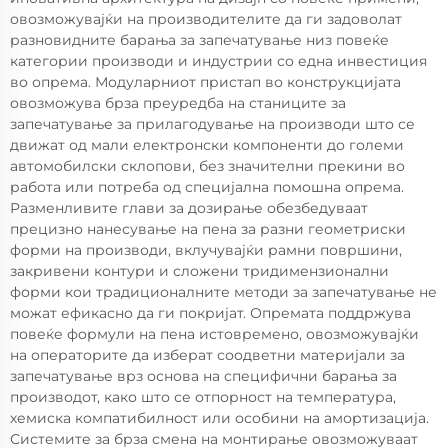
овозможувајќи на производителите да ги задоволат
разновидните барања за запечатување низ повеќе
категории производи и индустрии со една инвестиция
во опрема. Модуларниот пристап во конструкцијата
овозможува брза преуредба на станиците за
запечатување за прилагодување на производи што се
движат од мали електронски компоненти до големи
автомобилски склопови, без значителни прекини во
работа или потреба од специјална помошна опрема.
Разменливите глави за дозирање обезбедуваат
прецизно нанесување на пена за разни геометриски
форми на производи, вклучувајќи рамни површини,
закривени контури и сложени тридимензионални
форми кои традиционалните методи за запечатување не
можат ефикасно да ги покријат. Опремата поддржува
повеќе формули на пена истовремено, овозможувајќи
на операторите да изберат соодветни материјали за
запечатување врз основа на специфични барања за
производот, како што се отпорност на температура,
хемиска компатибилност или особини на амортизација.
Системите за брза смена на монтирање овозможуваат