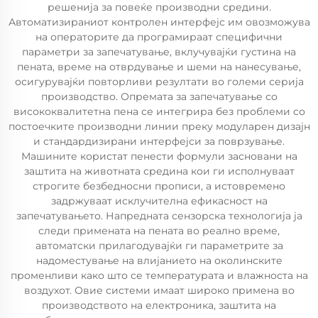
решенија за повеќе производни средини.
Автоматизираниот контролен интерфејс им овозможува
на операторите да програмираат специфични
параметри за запечатување, вклучувајќи густина на
пената, време на отврдување и шеми на нанесување,
осигурувајќи повторливи резултати во големи серија
производство. Опремата за запечатување со
висококвалитетна пена се интегрира без проблеми со
постоечките производни линии преку модуларен дизајн
и стандардизирани интерфејси за поврзување.
Машините користат пенести формули засновани на
заштита на животната средина кои ги исполнуваат
строгите безбедносни прописи, а истовремено
задржуваат исклучителна ефикасност на
запечатувањето. Напредната сензорска технологија ја
следи примената на пената во реално време,
автоматски прилагодувајќи ги параметрите за
надоместување на влијанието на околинските
променливи како што се температурата и влажноста на
воздухот. Овие системи имаат широко примена во
производството на електроника, заштита на