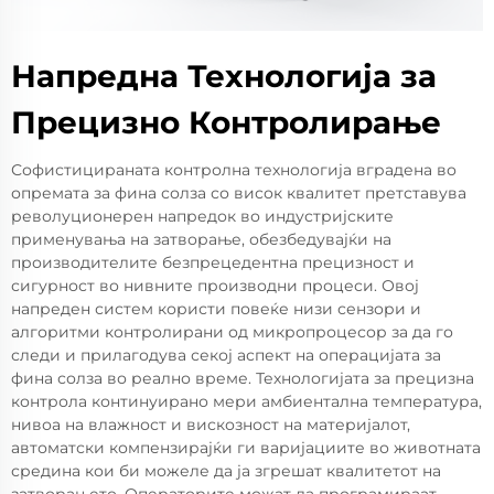
Напредна Технологија за
Прецизно Контролирање
Софистицираната контролна технологија вградена во
опремата за фина солза со висок квалитет претставува
револуционерен напредок во индустријските
применувања на затворање, обезбедувајќи на
производителите безпрецедентна прецизност и
сигурност во нивните производни процеси. Овој
напреден систем користи повеќе низи сензори и
алгоритми контролирани од микропроцесор за да го
следи и прилагодува секој аспект на операцијата за
фина солза во реално време. Технологијата за прецизна
контрола континуирано мери амбиентална температура,
нивоа на влажност и вискозност на материјалот,
автоматски компензирајќи ги варијациите во животната
средина кои би можеле да ја згрешат квалитетот на
затворањето. Операторите можат да програмираат