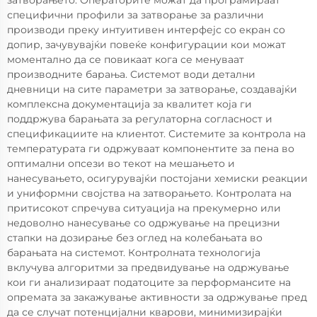
специфични профили за затворање за различни
производи преку интуитивен интерфејс со екран со
допир, зачувувајќи повеќе конфигурации кои можат
моментално да се повикаат кога се менуваат
производните барања. Системот води детални
дневници на сите параметри за затворање, создавајќи
комплексна документација за квалитет која ги
поддржува барањата за регулаторна согласност и
спецификациите на клиентот. Системите за контрола на
температурата ги одржуваат компонентите за пена во
оптимални опсези во текот на мешањето и
нанесувањето, осигурувајќи постојани хемиски реакции
и униформни својства на затворањето. Контролата на
притисокот спречува ситуација на прекумерно или
недоволно нанесување со одржување на прецизни
стапки на дозирање без оглед на колебањата во
барањата на системот. Контролната технологија
вклучува алгоритми за предвидување на одржување
кои ги анализираат податоците за перформансите на
опремата за закажување активности за одржување пред
да се случат потенцијални кварови, минимизирајќи