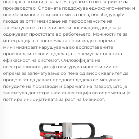
постојана позиција на запечатувањето низ сериите на
производство. Опремата поддржува еднокомпонентни и
повеќекомпонентни системи за пена, обезбедувајќи
гвозде за оптимизирање на перформансите на
запечатување за специфични апликации, додека ја
одржуваат простотата во работењето. Можностите за
интеграција со постоечката производна опрема
минимизираат нарушувања во воспоставените
производни текови, додека ја зголемуваат општата
ефикасност на системот. Филозофијата на
всестранливиот дизајн осигурува инвестиции во
опрема за запечатување со пена од висок квалитет да
продолжат да даваат вредност додека се менуваат
понудите на производи и барањата на пазарот, што ја
заштитува долготрајната инвестиција во опремата и ја
потпира иницијативата за раст на бизнисот.