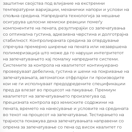
заштитни својства под влијание на екстремни
температурни варијации, механички напори и услови на
спољна средина. Напредната технологија за мешање
осигурува целосни хемиски реакции помеѓу
компонентите на пената, резултирајќи со запечатувања
со оптимална густина, адхезивна чврстина и долготрајна
стабилност. Контролираната средина за отврдување
спречува премерно ширење на пената или незавршена
полимеризација што може да го наруши интегритетот
на запечатувањето кај помалку напредните системи.
Системите за контрола на квалитетот континуирано
проверуваат дебелина, густина и шеми на покривање на
запечатувањата, автоматски отфрлајќи ги производите
кои не ги исполнуваат предодредените спецификации
пред да влезат во процесот на пакување. Премиум
квалитетот на запечатувањето произлегува од
прецизната контрола врз хемиските содржини на
пената, времето на нанесување и условите на средината
во текот на процесот на запечатување. Тестирањето на
трајноста покажува дека запечатувањата направени со
опрема за запечатување со пена од висок квалитет го