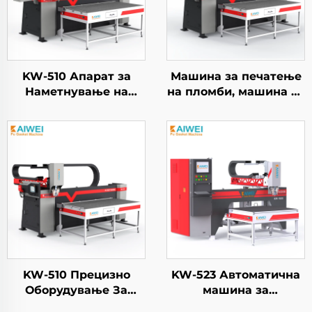
KW-510 Апарат за
Машина за печатење
Наметнување на
на пломби, машина за
Лепило KAIWEI
пенски пломби
Автоматски Pu
KW510A Потпно
Резинка за
автоматична машина
Печатување Машина
за правење на
Fipfg Pu Резинка
силикон и полиуретан
Машина Робот
пломби 1500
KW-510 Прецизно
KW-523 Автоматична
Оборудување За
машина за
Спршување
полиуретан пенски