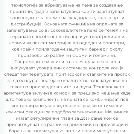
технологија за вбризгување на пена за создавање
прецизни, трајни запечатувања кои ги заштитуваат
производите за време на складирање, транспорт и
дистрибуција. Основната функција на опремата за
запечатување со висококвалитетна пена се темели на
нејзината способност да испорачува контролирани
количини пенест материјал во одредени простори,
креирајќи прилагодени заштитни бариери околу
производи со различни форми и големини.
Современите машини за запечатување со пена
вклучуваат усовршени системи за контрола кои ја
следат температурата, притисокот и стапките на проток
за да осигурат постојано квалитетно запечатување во
текот на производствените циклуси. Технолошката
архитектура вклучува комори за прецизно мешање каде
што повеќе компоненти на пената се комбинираат под
контролирани услови, овозможувајќи оптимални
хемиски реакции за подобро запечатување. Машините
имаат регулирачки глави за дозирање кои се
прилагодуваат на различни димензии на производи и
барања за запечатување, што ги прави многустрани