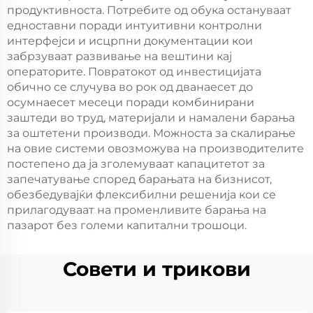
продуктивноста. Потребите од обука остануваат
едноставни поради интуитивни контролни
интерфејси и исцрпни документации кои
забрзуваат развивање на вештини кај
операторите. Повратокот од инвестицијата
обично се случува во рок од дванаесет до
осумнаесет месеци поради комбинирани
заштеди во труд, материјали и намалени барања
за оштетени производи. Можноста за скалирање
на овие системи овозможува на производителите
постепено да ја зголемуваат капацитетот за
запечатување според барањата на бизнисот,
обезбедувајќи флексибилни решенија кои се
прилагодуваат на променливите барања на
пазарот без големи капитални трошоци.
Совети и трикови