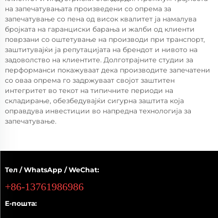
на запечатувањата произведени со опрема за
запечатување со пена од висок квалитет ја намалува
бројката на гаранциски барања и жалби од клиенти
поврзани со оштетување на производи при транспорт,
заштитувајќи ја репутацијата на брендот и нивото на
задоволство на клиентите. Долготрајните студии за
перформанси покажуваат дека производите запечатени
со оваа опрема го задржуваат својот заштитен
интегритет во текот на типичните периоди на
складирање, обезбедувајќи сигурна заштита која
оправдува инвестиции во напредна технологија за
запечатување.
Тел / WhatsApp / WeChat:
+86-13761986986
Е-пошта: