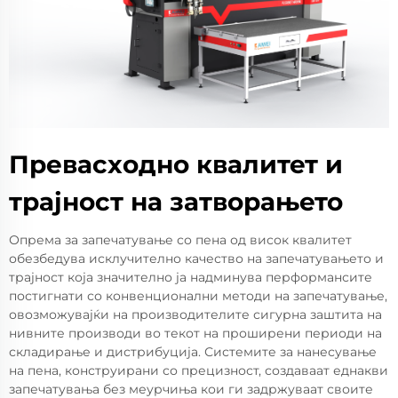
Превасходно квалитет и
трајност на затворањето
Опрема за запечатување со пена од висок квалитет
обезбедува исклучително качество на запечатувањето и
трајност која значително ја надминува перформансите
постигнати со конвенционални методи на запечатување,
овозможувајќи на производителите сигурна заштита на
нивните производи во текот на проширени периоди на
складирање и дистрибуција. Системите за нанесување
на пена, конструирани со прецизност, создаваат еднакви
запечатувања без меурчиња кои ги задржуваат своите