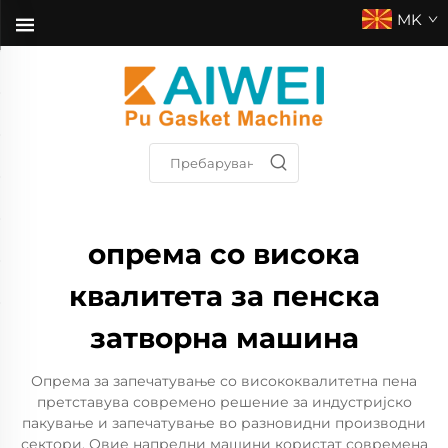
MK
опрема со висока
квалитета за пенска
затворна машина
Опрема за запечатување со висококвалитетна пена
претставува современо решение за индустријско
пакување и запечатување во разновидни производни
сектори. Овие напредни машини користат современа