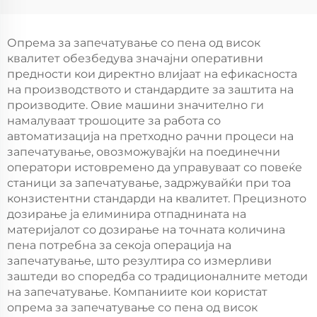
Полиуретан Пен
пломби за
Производители На
електрични панели со
Шасија Кабинетски
врата, FIPFG машина,
Опрема за запечатување со пена од висок
Врата Пенска Машина
имитација на
квалитет обезбедува значајни оперативни
кабинети Rittal
предности кои директно влијаат на ефикасноста
на производството и стандардите за заштита на
производите. Овие машини значително ги
намалуваат трошоците за работа со
автоматизација на претходно рачни процеси на
запечатување, овозможувајќи на поединечни
оператори истовремено да управуваат со повеќе
станици за запечатување, задржувайќи при тоа
конзистентни стандарди на квалитет. Прецизното
дозирање ја елиминира отпаднината на
материјалот со дозирање на точната количина
пена потребна за секоја операција на
запечатување, што резултира со измерливи
заштеди во споредба со традиционалните методи
на запечатување. Компаниите кои користат
опрема за запечатување со пена од висок