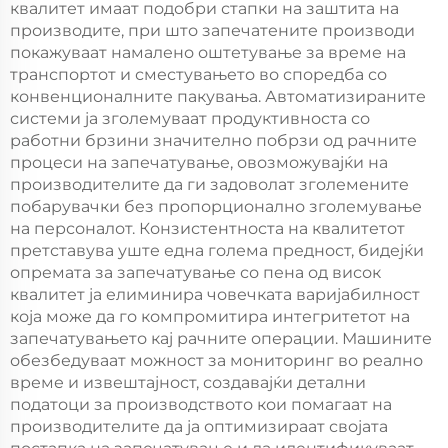
квалитет имаат подобри стапки на заштита на
производите, при што запечатените производи
покажуваат намалено оштетување за време на
транспортот и сместувањето во споредба со
конвенционалните пакувања. Автоматизираните
системи ја зголемуваат продуктивноста со
работни брзини значително побрзи од рачните
процеси на запечатување, овозможувајќи на
производителите да ги задоволат зголемените
побарувачки без пропорционално зголемување
на персоналот. Конзистентноста на квалитетот
претставува уште една голема предност, бидејќи
опремата за запечатување со пена од висок
квалитет ја елиминира човечката варијабилност
која може да го компромитира интегритетот на
запечатувањето кај рачните операции. Машините
обезбедуваат можност за мониторинг во реално
време и извештајност, создавајќи детални
податоци за производството кои помагаат на
производителите да ја оптимизираат својата