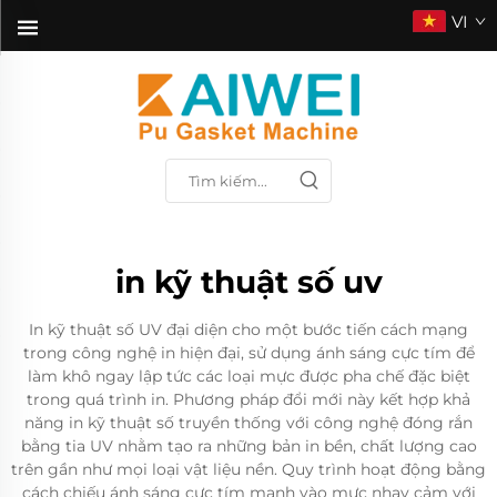
VI
in kỹ thuật số uv
In kỹ thuật số UV đại diện cho một bước tiến cách mạng
trong công nghệ in hiện đại, sử dụng ánh sáng cực tím để
làm khô ngay lập tức các loại mực được pha chế đặc biệt
trong quá trình in. Phương pháp đổi mới này kết hợp khả
năng in kỹ thuật số truyền thống với công nghệ đóng rắn
bằng tia UV nhằm tạo ra những bản in bền, chất lượng cao
trên gần như mọi loại vật liệu nền. Quy trình hoạt động bằng
cách chiếu ánh sáng cực tím mạnh vào mực nhạy cảm với