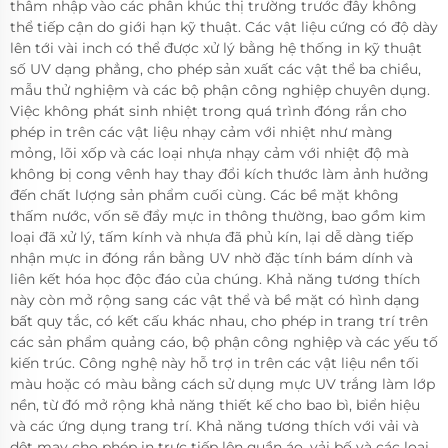
thâm nhập vào các phân khúc thị trường trước đây không
thể tiếp cận do giới hạn kỹ thuật. Các vật liệu cứng có độ dày
lên tới vài inch có thể được xử lý bằng hệ thống in kỹ thuật
số UV dạng phẳng, cho phép sản xuất các vật thể ba chiều,
mẫu thử nghiệm và các bộ phận công nghiệp chuyên dụng.
Việc không phát sinh nhiệt trong quá trình đóng rắn cho
phép in trên các vật liệu nhạy cảm với nhiệt như màng
mỏng, lõi xốp và các loại nhựa nhạy cảm với nhiệt độ mà
không bị cong vênh hay thay đổi kích thước làm ảnh hưởng
đến chất lượng sản phẩm cuối cùng. Các bề mặt không
thấm nước, vốn sẽ đẩy mực in thông thường, bao gồm kim
loại đã xử lý, tấm kính và nhựa đã phủ kín, lại dễ dàng tiếp
nhận mực in đóng rắn bằng UV nhờ đặc tính bám dính và
liên kết hóa học độc đáo của chúng. Khả năng tương thích
này còn mở rộng sang các vật thể và bề mặt có hình dạng
bất quy tắc, có kết cấu khác nhau, cho phép in trang trí trên
các sản phẩm quảng cáo, bộ phận công nghiệp và các yếu tố
kiến trúc. Công nghệ này hỗ trợ in trên các vật liệu nền tối
màu hoặc có màu bằng cách sử dụng mực UV trắng làm lớp
nền, từ đó mở rộng khả năng thiết kế cho bao bì, biển hiệu
và các ứng dụng trang trí. Khả năng tương thích với vải và
dệt may cho phép in trực tiếp lên quần áo, vải bố và các loại