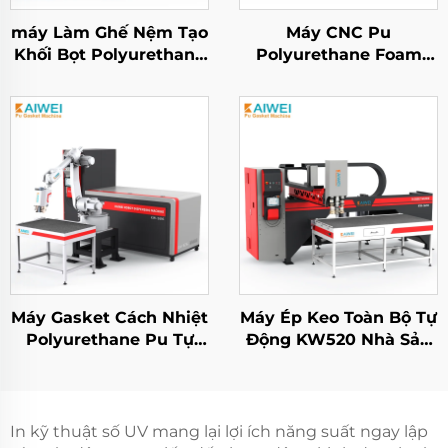
máy Làm Ghế Nệm Tạo
Máy CNC Pu
Khối Bọt Polyurethane
Polyurethane Foam
2025 Máy Phun Keo
Cách nhiệt Gasket
Polyurethane Dạng
Phun Niêm phong cho
Foam
tủ điện
Máy Gasket Cách Nhiệt
Máy Ép Keo Toàn Bộ Tự
Polyurethane Pu Tự
Động KW520 Nhà Sản
Động KW-526
Xuất Máy Ép PU Năng
Lượng Mới Máy Đóng
Khớp Bọt Pu Làm Máy
Gasket
In kỹ thuật số UV mang lại lợi ích năng suất ngay lập