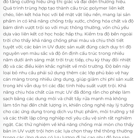
đó tăng cường hiệu ứng thị giác và đại diện thương hiệu.
Quá trình trùng hợp tạo thành cấu trúc polymer liên kết
chéo, liên kết hóa học với bề mặt vật liệu nền, mang lại sản
phẩm in có khả năng chống trầy xước, chống hóa chất và độ
bám dính vượt trội so với mực thông thường, vốn chủ yếu
dựa vào liên kết cơ học hoặc hấp thụ. Kiểm tra độ bền ngoài
trời cho thấy khả năng chống phai màu và chịu thời tiết
tuyệt vời; các bản in UV được sản xuất đúng cách duy trì độ
nguyên vẹn màu sắc và độ ổn định cấu trúc trong nhiều
năm dưới ánh sáng mặt trời trực tiếp, chu kỳ thay đổi nhiệt
độ và các điều kiện khắc nghiệt về môi trường. Độ bền này
loại bỏ nhu cầu phải sử dụng thêm các lớp phủ bảo vệ hay
cán màng trong nhiều ứng dụng, giúp giảm chi phí sản xuất
trong khi vẫn duy trì các đặc tính hiệu suất vượt trội. Khả
năng chịu hóa chất của mực UV đã đóng rắn cho phép làm
sạch bằng các dung môi và chất tẩy rửa mạnh mà không
làm tổn hại đến chất lượng in, khiến công nghệ này lý tưởng
cho các ứng dụng trong dịch vụ thực phẩm, môi trường y tế
và các thiết lập công nghiệp nơi yêu cầu vệ sinh rất nghiêm
ngặt. Các thử nghiệm về khả năng chống mài mòn cho thấy
bản in UV vượt trội hơn các lựa chọn thay thế thông thường
trong các ứng dụng có lưu lượng đi lại cao như đồ họa sàn