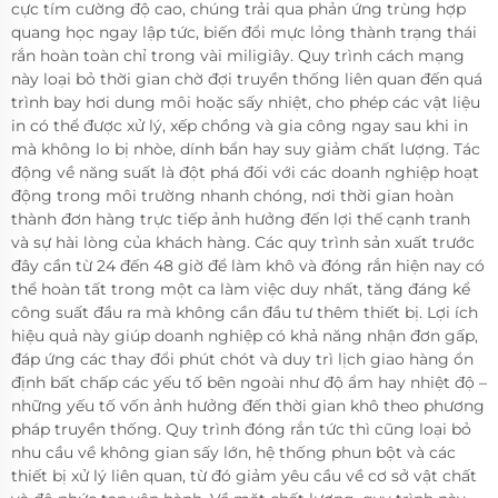
cực tím cường độ cao, chúng trải qua phản ứng trùng hợp
quang học ngay lập tức, biến đổi mực lỏng thành trạng thái
rắn hoàn toàn chỉ trong vài miligiây. Quy trình cách mạng
này loại bỏ thời gian chờ đợi truyền thống liên quan đến quá
trình bay hơi dung môi hoặc sấy nhiệt, cho phép các vật liệu
in có thể được xử lý, xếp chồng và gia công ngay sau khi in
mà không lo bị nhòe, dính bẩn hay suy giảm chất lượng. Tác
động về năng suất là đột phá đối với các doanh nghiệp hoạt
động trong môi trường nhanh chóng, nơi thời gian hoàn
thành đơn hàng trực tiếp ảnh hưởng đến lợi thế cạnh tranh
và sự hài lòng của khách hàng. Các quy trình sản xuất trước
đây cần từ 24 đến 48 giờ để làm khô và đóng rắn hiện nay có
thể hoàn tất trong một ca làm việc duy nhất, tăng đáng kể
công suất đầu ra mà không cần đầu tư thêm thiết bị. Lợi ích
hiệu quả này giúp doanh nghiệp có khả năng nhận đơn gấp,
đáp ứng các thay đổi phút chót và duy trì lịch giao hàng ổn
định bất chấp các yếu tố bên ngoài như độ ẩm hay nhiệt độ –
những yếu tố vốn ảnh hưởng đến thời gian khô theo phương
pháp truyền thống. Quy trình đóng rắn tức thì cũng loại bỏ
nhu cầu về không gian sấy lớn, hệ thống phun bột và các
thiết bị xử lý liên quan, từ đó giảm yêu cầu về cơ sở vật chất