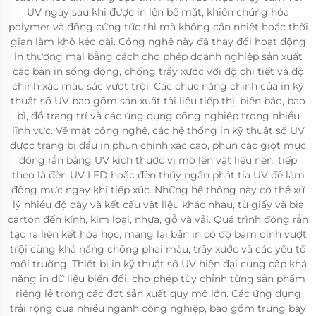
UV ngay sau khi được in lên bề mặt, khiến chúng hóa
polymer và đông cứng tức thì mà không cần nhiệt hoặc thời
gian làm khô kéo dài. Công nghệ này đã thay đổi hoạt động
in thương mại bằng cách cho phép doanh nghiệp sản xuất
các bản in sống động, chống trầy xước với độ chi tiết và độ
chính xác màu sắc vượt trội. Các chức năng chính của in kỹ
thuật số UV bao gồm sản xuất tài liệu tiếp thị, biển báo, bao
bì, đồ trang trí và các ứng dụng công nghiệp trong nhiều
lĩnh vực. Về mặt công nghệ, các hệ thống in kỹ thuật số UV
được trang bị đầu in phun chính xác cao, phun các giọt mực
đóng rắn bằng UV kích thước vi mô lên vật liệu nền, tiếp
theo là đèn UV LED hoặc đèn thủy ngân phát tia UV để làm
đông mực ngay khi tiếp xúc. Những hệ thống này có thể xử
lý nhiều độ dày và kết cấu vật liệu khác nhau, từ giấy và bìa
carton đến kính, kim loại, nhựa, gỗ và vải. Quá trình đóng rắn
tạo ra liên kết hóa học, mang lại bản in có độ bám dính vượt
trội cùng khả năng chống phai màu, trầy xước và các yếu tố
môi trường. Thiết bị in kỹ thuật số UV hiện đại cung cấp khả
năng in dữ liệu biến đổi, cho phép tùy chỉnh từng sản phẩm
riêng lẻ trong các đợt sản xuất quy mô lớn. Các ứng dụng
trải rộng qua nhiều ngành công nghiệp, bao gồm trưng bày