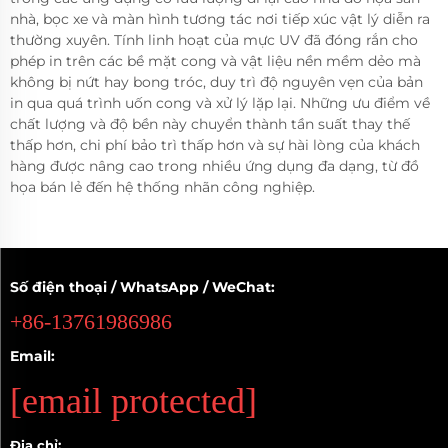
nhà, bọc xe và màn hình tương tác nơi tiếp xúc vật lý diễn ra
thường xuyên. Tính linh hoạt của mực UV đã đóng rắn cho
phép in trên các bề mặt cong và vật liệu nền mềm dẻo mà
không bị nứt hay bong tróc, duy trì độ nguyên vẹn của bản
in qua quá trình uốn cong và xử lý lặp lại. Những ưu điểm về
chất lượng và độ bền này chuyển thành tần suất thay thế
thấp hơn, chi phí bảo trì thấp hơn và sự hài lòng của khách
hàng được nâng cao trong nhiều ứng dụng đa dạng, từ đồ
họa bán lẻ đến hệ thống nhãn công nghiệp.
Số điện thoại / WhatsApp / WeChat:
+86-13761986986
Email:
[email protected]
Địa chỉ: