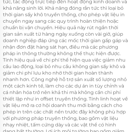
tức, tác động trực tiếp đến hoạt động kinh doanh và
khả năng sinh lời. Khả năng đóng rắn tức thì loại bỏ
thời gian sấy khô truyền thống, cho phép vật liệu in
chuyển ngay sang các quy trình hoàn thiện hoặc
chuẩn bị vận chuyển. Hiệu quả này rút ngắn thời
gian sản xuất từ hàng ngày xuống còn vài giờ, giúp
doanh nghiệp đáp ứng các mốc thời gian gấp gáp và
nhận đơn đặt hàng sát hạn, điều mà các phương
pháp in thông thường không thể thực hiện được.
Tính hiệu quả về chi phí thể hiện qua việc giảm nhu
cầu lao động, loại bỏ nhu cầu không gian sấy khô và
giảm chi phí lưu kho nhờ thời gian hoàn thành
nhanh hơn. Công nghệ hỗ trợ sản xuất số lượng nhỏ
một cách kinh tế, làm cho các dự án in tùy chỉnh và
cá nhân hóa trở nên khả thi mà không cần chi phí
thiết lập như in offset truyền thống. Tính linh hoạt về
vật liệu mở ra cơ hội doanh thu mới bằng cách cho
phép in trên các chất nền trước đây không phù hợp
với phương pháp truyền thống, bao gồm vật liệu
nhạy nhiệt, tấm cứng dày và các vật thể có hình
dạng bất thường. Lợi ích môi trường bao gồm giảm