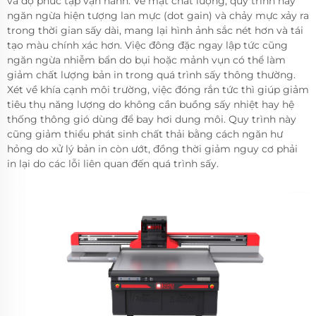
và độ phức tạp vận hành. Về mặt chất lượng, quy trình này
ngăn ngừa hiện tượng lan mực (dot gain) và chảy mực xảy ra
trong thời gian sấy dài, mang lại hình ảnh sắc nét hơn và tái
tạo màu chính xác hơn. Việc đông đặc ngay lập tức cũng
ngăn ngừa nhiễm bẩn do bụi hoặc mảnh vụn có thể làm
giảm chất lượng bản in trong quá trình sấy thông thường.
Xét về khía cạnh môi trường, việc đóng rắn tức thì giúp giảm
tiêu thụ năng lượng do không cần buồng sấy nhiệt hay hệ
thống thông gió dùng để bay hơi dung môi. Quy trình này
cũng giảm thiểu phát sinh chất thải bằng cách ngăn hư
hỏng do xử lý bản in còn ướt, đồng thời giảm nguy cơ phải
in lại do các lỗi liên quan đến quá trình sấy.