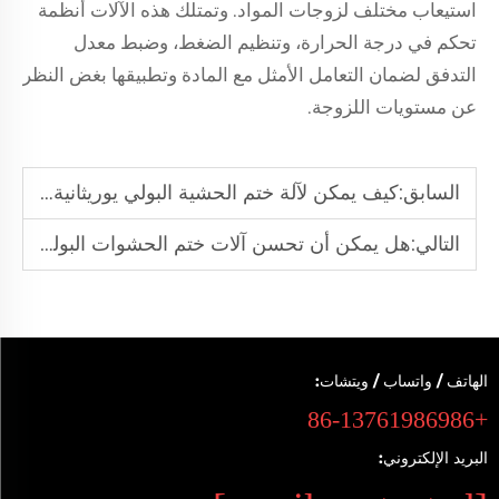
استيعاب مختلف لزوجات المواد. وتمتلك هذه الآلات أنظمة
تحكم في درجة الحرارة، وتنظيم الضغط، وضبط معدل
التدفق لضمان التعامل الأمثل مع المادة وتطبيقها بغض النظر
عن مستويات اللزوجة.
السابق:
كيف يمكن لآلة ختم الحشية البولي يوريثانية تحسين سرعة الإنتاج؟
التالي:
هل يمكن أن تحسن آلات ختم الحشوات البولي يوريثانية الأداء من حيث مقاومة الماء والغبار وإبطاء الاشتعال؟
الهاتف / واتساب / ويتشات:
+86-13761986986
البريد الإلكتروني: