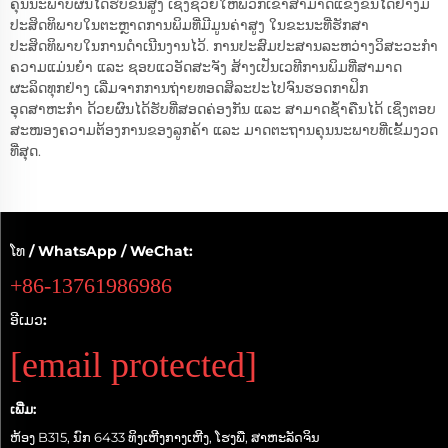
ຄຸນນະພາບຜົນໄດ້ຮັບຂັ້ນສູງ ເຊິ່ງຊ່ວຍໃຫ້ພວກເຂົາສາມາດແຂ່ງຂັນໄດ້ຢ່າງມີ
ປະສິດທິພາບໃນຕະຫຼາດການພິມທີ່ມີມູນຄ່າສູງ ໃນຂະນະທີ່ຮັກສາ
ປະສິດທິພາບໃນການດຳເນີນງານໄວ້. ການປະສົມປະສານລະຫວ່າງວິສະວະກຳ
ຄວາມແມ່ນຍຳ ແລະ ຊອບແວອັດສະຈັງ ສ້າງເປັນເວທີການພິມທີ່ສາມາດ
ຜະລິດທຸກຢ່າງ ເລີ່ມຈາກການຖ່າຍທອດສິລະປະໄປຈົນຮອດກາຟິກ
ອຸດສາຫະກຳ ດ້ວຍຜົນໄດ້ຮັບທີ່ສອດຄ່ອງກັນ ແລະ ສາມາດຊ້ຳຄືນໄດ້ ເຊິ່ງຕອບ
ສະໜອງຄວາມຕ້ອງການຂອງລູກຄ້າ ແລະ ມາດຕະຖານຄຸນນະພາບທີ່ເຂັ້ມງວດ
ທີ່ສຸດ.
ໂທ / WhatsApp / WeChat:
+86-13761986986
ອີເມວ:
[email protected]
ເພີ່ມ:
ຫ້ອງ B315, ນົກ 6433 ທິງເຫີງກາງເຫີງ, ໂຮງພື, ສາຫະລັດຈິນ