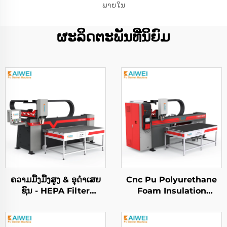
ພາຍໃນ
ຜະລິດຕະພັນທີ່ນິຍົມ
ຄວາມມື້ງມື້ງສູງ & ອຸດຳເສຍ
Cnc Pu Polyurethane
ຊົນ - HEPA Filter
Foam Insulation
Dispensing Machine
Gasket Dispensing
Sealing Machine ສຳລັບ
ການປິດຫມູ້ນຕັ້ງແຫ່ງ