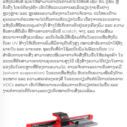
ແຫ້ງຕົວທັນທີ ຊ່ວຍໃຫ້ສາມາດດຳເນີນການຕໍ່ໄປໄດ້ທັນທີ ເຊັ່ນ: ຕັດ, ປູຊັ້ນ, ຫຼື
ຕິດຕັ້ງ ໂດຍບໍ່ຕ້ອງລໍຖ້າ ເຮັດໃຫ້ຂະບວນການຜະລິດລຽບງ່າຍຂຶ້ນຢ່າງ
ຫຼວງຫຼາຍ ແລະ ຫຼຸດຜ່ອນຄວາມຕ້ອງການໃນການຈັດການ. ປະໂຫຍດດ້ານ
ຄຸນນະພາບກໍຂະຫຍາຍໄປເກີນການເຮັດວຽກໄວຂຶ້ນ ເນື່ອງຈາກຂະບວນການ
ແຫ້ງຕົວທີ່ຖືກຄວບຄຸມຢ່າງດີ ສ້າງໃຫ້ເກີດການຕິດຢູ່ຂອງເຄື່ອງພິມ ແລະ ຄວາມ
ທົນທານທີ່ດີເລີດ ທີ່ຕ້ານທານການຂີດຂົ scratch, ຈາງ, ແລະ ການເສື່ອມ
ສະພາບຈາກສິ່ງແວດລ້ອມ. ລະບົບໂພລີເມີທີ່ເຊື່ອມຕໍ່ກັນໃນຂະນະທີ່ແຫ້ງຕົວ
ດ້ວຍ UV ສ້າງໃຫ້ເກີດການພິມທີ່ມີອາຍຸຍືນຍົງສູງ ເໝາະສຳລັບການນຳໃຊ້ທັງ
ພາຍໃນ ແລະ ພາຍນອກ. ທຸລະກິດທີ່ນຳໃຊ້ລະບົບພິມໄຟລ໌ແບນດ້ວຍ UV
ສຳລັບການຂາຍສົ່ງ ສາມາດສະເໜີເວລາການຈັດສົ່ງທີ່ໄວຂຶ້ນໃຫ້ແກ່ລູກຄ້າ ໃນ
ຂະນະທີ່ຮັກສາມາດຕະຖານຄຸນນະພາບສູງໄວ້ ເຊິ່ງສ້າງຄວາມໄດ້ປຽບໃນການ
ແຂ່ງຂັນໃນຕະຫຼາດທີ່ຕ້ອງການຄວາມໄວ. ການຂຈັດການລະບາບຕົວທາງເຄມີ
(solvent evaporation) ໃນຂະນະທີ່ແຫ້ງຕົວ ຮັບປະກັນຄວາມໝັ້ນຄົງດ້ານ
ຂະໜາດ ແລະ ຄວາມສອດຄ່ອງຂອງສີ ໃນຂະນະດຽວກັນກໍບໍ່ມີການປ່ອຍອາຍ
VOCs ອອກມາ ເຮັດໃຫ້ສະພາບແວດລ້ອມການເຮັດວຽກປອດໄພຂຶ້ນ ແລະ
ງ່າຍຕໍ່ການປະຕິບັດຕາມລະບຽບກົດໝາຍດ້ານສິ່ງແວດລ້ອມ.