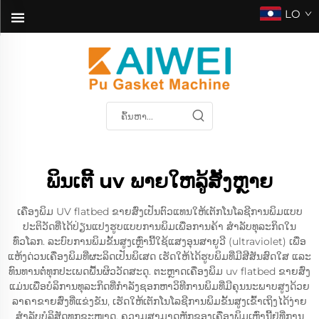
LO
ພິນເຕີ້ uv ພາຍໃຫລູ້ສັ້ງຫຼາຍ
ເຄື່ອງພິມ UV flatbed ຂາຍສົ່ງເປັນຕົວແທນໃຫ້ເຕັກໂນໂລຊີການພິມແບບ
ປະຕິວັດທີ່ໄດ້ປ່ຽນແປງຮູບແບບການພິມເພື່ອການຄ້າ ສຳລັບທຸລະກິດໃນ
ທົ່ວໂລກ. ລະບົບການພິມຂັ້ນສູງເຫຼົ່ານີ້ໃຊ້ແສງອຸນສາຍູວີ (ultraviolet) ເພື່ອ
ແຫ້ງດ່ວນເຄື່ອງພິມທີ່ຜະລິດເປັນພິເສດ ເຮັດໃຫ້ໄດ້ຮູບພິມທີ່ມີສີສັນສົດໃສ ແລະ
ທົນທານຕໍ່ທຸກປະເພດພື້ນຜິວວັດສະດຸ. ຕະຫຼາດເຄື່ອງພິມ uv flatbed ຂາຍສົ່ງ
ແມ່ນເພື່ອບໍລິການທຸລະກິດທີ່ກຳລັງຊອກຫາວິທີການພິມທີ່ມີຄຸນນະພາບສູງດ້ວຍ
ລາຄາຂາຍສົ່ງທີ່ແຂ່ງຂັນ, ເຮັດໃຫ້ເຕັກໂນໂລຊີການພິມຂັ້ນສູງເຂົ້າເຖິງໄດ້ງ່າຍ
ສຳລັບບໍລິສັດທຸກຂະໜາດ. ຄວາມສາມາດຫຼັກຂອງເຄື່ອງພິມເຫຼົ່ານີ້ຢູ່ທີ່ການ