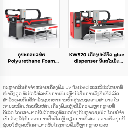
Electrical Cabinet
ອຸປະກອນແຜ່ຍ
KW520 ເຄື່ອງປະຕິບັດ glue
Polyurethane Foam
dispenser ອັດຕໂນມັດ
Precision KW-510
ທັງໝົດ ເຄື່ອງປະຕິບັດ PU
ອຸປະກອນ Chassis
Potting Machine New
Cabinet Door Foaming
Energy Foam Sealing
Machine
Machine Pu Gasket
ຕະຫຼາດສິນຄ້າຈໍາຫນ່າຍເຄື່ອງພິມ uv flatbed ສະເໜີປະໂຫຍດທີ່
Making Machine
ໜ້າດຶງດູດ ທີ່ເຮັດໃຫ້ລະບົບການພິມເຫຼົ່ານີ້ເປັນການລົງທຶນທີ່ດີເລີດ
ສໍາລັບທຸລະກິດທີ່ກໍາລັງຊອກຫາການຍົກສູງຂອງຄວາມສາມາດໃນ
ການຜະລິດ. ກ່ອນອື່ນໝົດ, ເຄື່ອງພິມເຫຼົ່ານີ້ມີຄວາມຫຼາກຫຼາຍທີ່
ດີເລີດ ໂດຍສາມາດຮັບວັດສະດຸທີ່ແຕກຕ່າງກັນຫຼາຍຊະນິດ ໂດຍບໍ່ຈໍາ
ເປັນຕ້ອງໃຊ້ຂັ້ນຕອນການປິ່ນປົວ ຫຼື ກຽມການພິເສດ. ຄວາມຍືດຍຸ່ນນີ້
ຊ່ວຍໃຫ້ທຸລະກິດສາມາດຮັບໂຄງການພິມທີ່ຫຼາກຫຼາຍ ແລະ