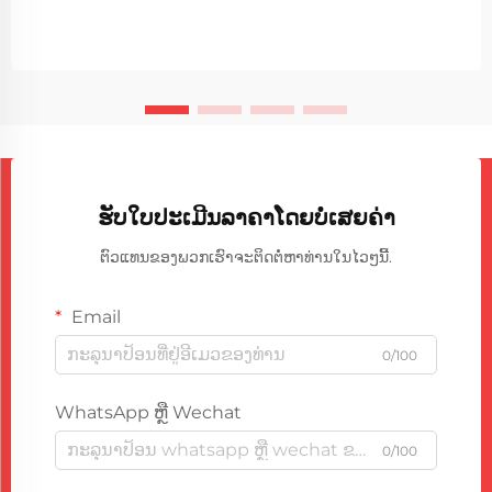
ຮັບໃບປະເມີນລາຄາໂດຍບໍ່ເສຍຄ່າ
ຕົວແທນຂອງພວກເຮົາຈະຕິດຕໍ່ຫາທ່ານໃນໄວໆນີ້.
Email
0/100
WhatsApp ຫຼື Wechat
0/100