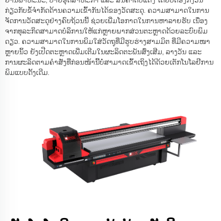
ກ່ຽວກັບຂໍ້ຈຳກັດດ້ານຄວາມເຂົ້າກັນໄດ້ຂອງວັດສະດຸ. ຄວາມສາມາດໃນການ
ຈັດການວັດສະດຸຢ່າງຄົບຖ້ວນນີ້ ຊ່ວຍເພີ່ມໂອກາດໃນການຫາລາຍຮັບ ເນື່ອງ
ຈາກທຸລະກິດສາມາດບໍລິການໃຫ້ແກ່ຫຼາຍພາກສ່ວນຕະຫຼາດດ້ວຍລະບົບພິມ
ດຽວ. ຄວາມສາມາດໃນການພິມໃສ່ວັດຖຸທີ່ມີຮູບຮ່າງສາມມິຕ ທີ່ມີຄວາມໜາ
ຫຼາຍນິ້ວ ຍັງເປີດຕະຫຼາດເພີ່ມເຕີມໃນຜະລິດຕະພັນສົ່ງເສີມ, ລາງວັນ ແລະ
ການຜະລິດຕາມຄຳສັ່ງທີ່ກ່ອນໜ້ານີ້ບໍ່ສາມາດເຂົ້າເຖິງໄດ້ດ້ວຍເຕັກໂນໂລຢີການ
ພິມແບບດັ້ງເດີມ.