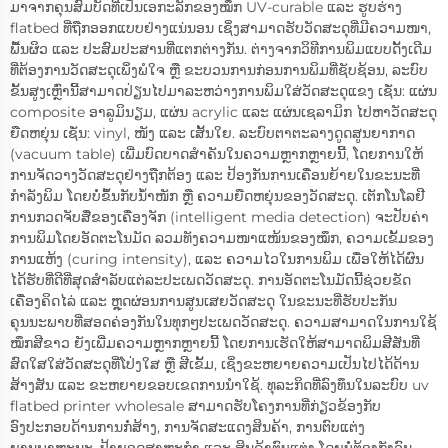
ມາຈາກຄຸນສົມບັດທີ່ເປັນເອກະລັກຂອງໝຶກ UV-curable ແລະ ຮູບຮ່າງ
flatbed ທີ່ຖືກອອກແບບຢ່າງແນ່ນອນ ເຊິ່ງສາມາດຮັບວັດສະດຸທີ່ມີຄວາມໜາ,
ພື້ນຜິວ ແລະ ປະສົມປະສານທີ່ແຕກຕ່າງກັນ. ຕ່າງຈາກວິທີການພິມແບບດັ້ງເດີມ
ທີ່ຕ້ອງການວັດສະດຸເພິ່ງພໍໃຈ ຫຼື ຂະບວນການກ່ອນການພິມທີ່ຊັບຊ້ອນ, ລະບົບ
ຂັ້ນສູງເຫຼົ່ານີ້ສາມາດປ່ຽນໄປມາລະຫວ່າງການພິມໃສ່ວັດສະດຸແຂງ ເຊັ່ນ: ແຜ່ນ
composite ອາລູມິນຽມ, ແຜ່ນ acrylic ແລະ ແຜ່ນເຊລາມິກ ໄປຫາວັດສະດຸ
ຍືດຫຍຸ່ນ ເຊັ່ນ: vinyl, ໜັງ ແລະ ເສັ້ນໃຍ. ລະບົບຕາຕະລາງດູດສູນຍາກາດ
(vacuum table) ເພີ່ມບົດບາດສຳຄັນໃນຄວາມຫຼາກຫຼາຍນີ້, ໂດຍການໃຫ້
ການຈັດວາງວັດສະດຸຢ່າງຖືກຕ້ອງ ແລະ ປ້ອງກັນການເຄື່ອນຍ້າຍໃນຂະນະທີ່
ກຳລັງພິມ ໂດຍບໍ່ຂຶ້ນກັບນ້ຳໜັກ ຫຼື ຄວາມຍືດຫຍຸ່ນຂອງວັດສະດຸ. ເຕັກໂນໂລຢີ
ການກວດຈັບສື່ຂອງເຄື່ອງຈັກ (intelligent media detection) ຈະປັບຄ່າ
ການພິມໂດຍອັດຕະໂນມັດ ລວມທັງຄວາມໜາແໜ້ນຂອງໝຶກ, ຄວາມເຂັ້ມຂອງ
ການແຫ້ງ (curing intensity), ແລະ ຄວາມໄວໃນການພິມ ເພື່ອໃຫ້ໄດ້ຜົນ
ໄດ້ຮັບທີ່ດີທີ່ສຸດສຳລັບແຕ່ລະປະເພດວັດສະດຸ. ການອັດຕະໂນມັດນີ້ຊ່ວຍຂັດ
ເຄື່ອງຄິດໄລ່ ແລະ ຫຼຸດຜ່ອນການສູນເສຍວັດສະດຸ ໃນຂະນະທີ່ຮັບປະກັນ
ຄຸນນະພາບທີ່ສອດຄ່ອງກັນໃນທຸກໆປະເພດວັດສະດຸ. ຄວາມສາມາດໃນການໃຊ້
ໝຶກສີຂາວ ຍັງເພີ່ມຄວາມຫຼາກຫຼາຍນີ້ ໂດຍການເຮັດໃຫ້ສາມາດພິມສີສັນທີ່
ສົດໃສໃສ່ວັດສະດຸທີ່ໂປ່ງໃສ ຫຼື ສີເຂັ້ມ, ເຊິ່ງຂະຫຍາຍຄວາມເປັນໄປໄດ້ດ້ານ
ສ້າງສັນ ແລະ ຂະຫຍາຍຂອບເຂດການນຳໃຊ້. ທຸລະກິດທີ່ລົງທຶນໃນລະບົບ uv
flatbed printer wholesale ສາມາດຮັບໂຄງການທີ່ກ່ຽວຂ້ອງກັບ
ອົງປະກອບດ້ານການກໍ່ສ້າງ, ການຈັດສະແດງສິນຄ້າ, ການຕົບແຕ່ງ
ຍານພາຫະນະ, ປ້າຍອຸດສາຫະກຳ ແລະ ສິນຄ້າຕົບແຕ່ງ ໂດຍບໍ່ຕ້ອງກັງວົນ