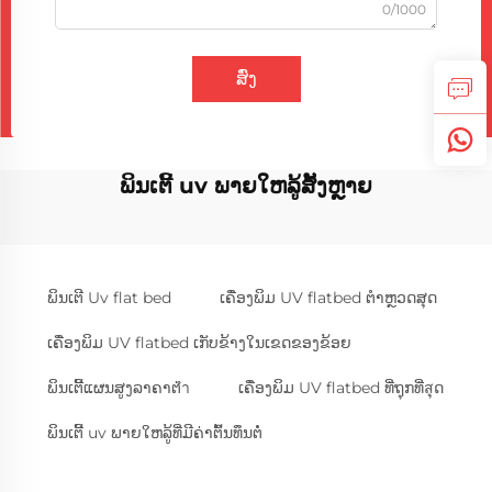
0/1000
ສົ່ງ
ພິນເຕີ້ uv ພາຍໃຫລູ້ສັ້ງຫຼາຍ
ພິນເຕີ Uv flat bed
ເຄື່ອງພິມ UV flatbed ຕຳຫຼວດສຸດ
ເຄື່ອງພິມ UV flatbed ເກັບຂ້າງໃນເຂດຂອງຂ້ອຍ
ພິນເຕີ້ແຜນສູງລາຄາຕ່ำ
ເຄື່ອງພິມ UV flatbed ທີ່ຖຸກທີ່สຸດ
ພິນເຕີ້ uv ພາຍໃຫລູ້ທີ່ມີຄ່າຕົ້ນທຶນຕໍ່