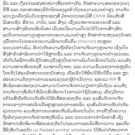
ຜິວ ແລະ ເງື່ອນໄຂແສງສະຫວ່າງທີ່ແຕກຕ່າງກັນ, ຮັກສາຄວາມສອດຄ່ອງຂອງ
ຍີ່ຫໍ້ ແລະ ຕອບສະໜອງຂໍ້ກຳນົດຂອງລູກຄ້າດ້ວຍຄວາມແມ່ນຍຳສູງ. ການຈັດ
ລະບຽບເຄື່ອງພິມດ້ວຍຫຼາຍຊ່ອງສີ ມັກຈະປະກອບມີສີ CMYK ພ້ອມກັບສີ
ພິເສດເຊັ່ນ: ສີຂາວ, ວານິດ, ແລະ ສີຈຸດ, ເຊິ່ງຂະຫຍາຍຂອບເຂດສີ ແລະ
ສາມາດສ້າງຜົນກະທົບພິເສດ ເພີ່ມທະວີຄວາມເປັນໄປໄດ້ໃນການສ້າງສັນ.
ລະບົບຕາຕະລາງດູດສູນຍາກາດຄວາມແມ່ນຍຳສູງ ຮັກສາຕຳແໜ່ງຂອງວັດສະ
ດຸພື້ນຖານໃນຂອບເຂດຄວາມຜິດພາດຕື່ມຕື່ມ (micron) ຕະຫຼອດ
ຂະບວນການພິມ, ຮັບປະກັນຄວາມຖືກຕ້ອງໃນການຈັດວາງຮູບພາບ ເຊິ່ງເປັນ
ສິ່ງສຳຄັນສຳລັບການນຳໃຊ້ຫຼາຍຊັ້ນ ແລະ ການຈັດວາງຮູບພາບຢ່າງແນ່ນອນ.
ເຕັກໂນໂລຊີການຮັບຮູ້ວັດສະດຸຂັ້ນສູງປັບຄ່າການພິມໂດຍອັດຕະໂນມັດ ລວມທັງ
ຄວາມໜາແໜ້ນຂອງສີ, ຂະໜາດວົງຈອບ, ແລະ ຄວາມເຂັ້ມຂອງການແຫຼງຕົວ
ໂດຍອີງໃສ່ຄຸນລັກສະນະຂອງວັດສະດຸ, ເພື່ອເຮັດໃຫ້ຜົນໄດ້ຮັບດີຂຶ້ນ ແລະ ຫຼຸດ
ຜ່ອນຄວາມຕ້ອງການການແຊກແຊງຂອງຜູ້ດຳເນີນງານ. ຊອບແວ RIP ທີ່
ສັບຊ້ອນສະໜອງຄວາມສາມາດໃນການຈັດການວຽກຢ່າງຄົບຖ້ວນ ລວມທັງ
ການຈັດວາງທີ່ເຮັດໃຫ້ມີປະສິດທິພາບໃນການນຳໃຊ້ວັດສະດຸ, ເຄື່ອງມືການ
ແກ້ໄຂສີເພື່ອຮັບປະກັນຜົນໄດ້ຮັບທີ່ສອດຄ່ອງກັນ, ແລະ ຄຸນສົມບັດການຈັດ
ຕາຕະລາງການຜະລິດເພື່ອສູງສຸດຂອງການຜະລິດ. ຄຸນສົມບັດການຮັບປະກັນ
ຄຸນນະພາບ ລວມທັງການກວດສອບຫົວພິມອັດຕະໂນມັດ, ການຢັ້ງຢືນຄວາມ
ຖືກຕ້ອງຂອງການຈັດຕຳແໜ່ງຫົວພິມ, ແລະ ຂະບວນການກຳນົດຄ່າສີ ເຊິ່ງ
ຮັກສາປະສິດທິພາບທີ່ສອດຄ່ອງກັນໃນໄລຍະການຜະລິດທີ່ຍາວນານ. ທຸລະກິດ
ທີ່ລົງທຶນໃນລະບົບ uv flatbed printer wholesale ໄດ້ຮັບປະໂຫຍດຈາກ