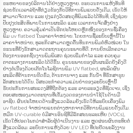
ຂະຫຍາຍຂອງບໍລິການໄດ້ຢ່າງຫຼວງຫຼາຍ. ຂະບວນການແຫ້ງທັນທີ
ຊ່ວຍຂັດເວລາລໍຖ້າທີ່ກ່ຽວຂ້ອງກັບວິທີການພິມແບບດັ້ງເດີມ, ເຮັດໃຫ້
ສາມາດຈັດການ ແລະ ປຸງແຕ່ງວັດສະດຸທີ່ພິມແລ້ວໄດ້ທັນທີ, ເຊິ່ງຊ່ວຍ
ປັບປຸງປະສິດທິພາບໃນການຜະລິດ ແລະ ເວລາການຈັດສົ່ງຢ່າງ
ຫຼວງຫຼາຍ. ຄວາມຄຸ້ມຄ່າເປັນອີກປະໂຫຍດຫຼັກໜຶ່ງຂອງການຊື້ເຄື່ອງ
ພິມ uv flatbed ໃນລາຄາຈໍາຫນ່າຍ. ໂດຍການຊື້ລະບົບເຫຼົ່ານີ້ໃນ
ລາຄາຈໍາຫນ່າຍ, ທຸລະກິດສາມາດຫຼຸດຕົ້ນທຶນການພິມຕໍ່ຫົວໜ່ວຍ ໃນ
ຂະນະທີ່ຍັງຮັກສາມາດຕະຖານຄຸນນະພາບທີ່ດີ. ການຍົກເລີກຄວາມ
ຕ້ອງການອອກຊິ້ນງານພິມພິເສດ ຊ່ວຍເພີ່ມກໍາໄລ ແລະ ຄວບຄຸມ
ຕາຕະລາງການຜະລິດໄດ້ດີຂຶ້ນ. ຄຸນນະພາບຂອງຜົນຜະລິດຍັງຄົງດີ
ຢ່າງຕໍ່ເນື່ອງດ້ວຍເຕັກໂນໂລຊີການພິມ UV flatbed, ຜະລິດຜົນ
ຜະລິດທີ່ຕ້ານການຂີດຂົ່ວ, ຕ້ານການຈາງ ແລະ ກັນນ້ໍາ ທີ່ຮັກສາຮູບ
ລັກສະນະໄດ້ດົນ. ວິສະວະກໍາຄວາມແມ່ນຍໍາຂອງລະບົບເຫຼົ່ານີ້
ຮັບປະກັນການສະແດງສີທີ່ຖືກຕ້ອງ ແລະ ລາຍລະອຽດທີ່ຊັດເຈນ, ເຊິ່ງ
ຕອບສະໜອງມາດຕະຖານທີ່ເຂັ້ມງວດຂອງການນໍາໃຊ້ໃນດ້ານມື
ອາຊີບ. ຜົນປະໂຫຍດດ້ານສິ່ງແວດລ້ອມຍັງເຮັດໃຫ້ລະບົບເຄື່ອງພິມ
uv flatbed ຈໍາຫນ່າຍແຍກຕ່າງຫາກຈາກວິທີການພິມແບບດັ້ງເດີມ.
ຫມຶກ UV-curable ບໍ່ມີສານອິນຊີທີ່ມີລັກສະນະລະເຫີຍ (VOCs),
ເຮັດໃຫ້ປອດໄພກວ່າສໍາລັບຜູ້ດໍາເນີນງານ ແລະ ຫຼຸດຜ່ອນຜົນກະທົບຕໍ່
ສິ່ງແວດລ້ອມ. ລະບົບການແຫ້ງດ້ວຍ UV LED ທີ່ປະຢັດພະລັງງານ