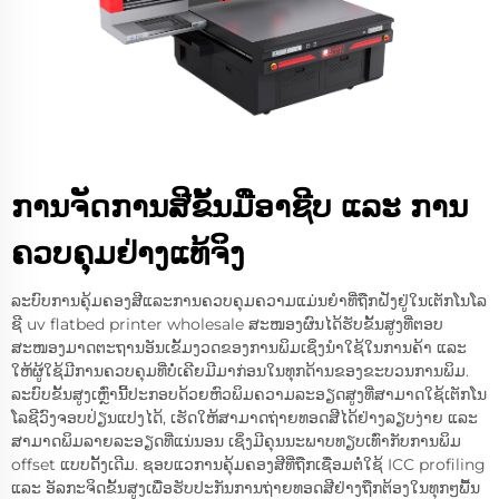
ການຈັດການສີຂັ້ນມືອາຊີບ ແລະ ການ
ຄວບຄຸມຢ່າງແທ້ຈິງ
ລະບົບການຄຸ້ມຄອງສີແລະການຄວບຄຸມຄວາມແມ່ນຍຳທີ່ຖືກຝັງຢູ່ໃນເຕັກໂນໂລ
ຊີ uv flatbed printer wholesale ສະໜອງຜົນໄດ້ຮັບຂັ້ນສູງທີ່ຕອບ
ສະໜອງມາດຕະຖານອັນເຂັ້ມງວດຂອງການພິມເຊິ່ງນຳໃຊ້ໃນການຄ້າ ແລະ
ໃຫ້ຜູ້ໃຊ້ມີການຄວບຄຸມທີ່ບໍ່ເຄີຍມີມາກ່ອນໃນທຸກດ້ານຂອງຂະບວນການພິມ.
ລະບົບຂັ້ນສູງເຫຼົ່ານີ້ປະກອບດ້ວຍຫົວພິມຄວາມລະອຽດສູງທີ່ສາມາດໃຊ້ເຕັກໂນ
ໂລຊີວົງຈອບປ່ຽນແປງໄດ້, ເຮັດໃຫ້ສາມາດຖ່າຍທອດສີໄດ້ຢ່າງລຽບງ່າຍ ແລະ
ສາມາດພິມລາຍລະອຽດທີ່ແນ່ນອນ ເຊິ່ງມີຄຸນນະພາບທຽບເທົ່າກັບການພິມ
offset ແບບດັ້ງເດີມ. ຊອບແວການຄຸ້ມຄອງສີທີ່ຖືກເຊື່ອມຕໍ່ໃຊ້ ICC profiling
ແລະ ອັລກະຈິດຂັ້ນສູງເພື່ອຮັບປະກັນການຖ່າຍທອດສີຢ່າງຖືກຕ້ອງໃນທຸກໆພື້ນ