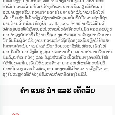
ກິນພະລັງງານໜ້ອຍກວ່າວິທີການແຫ້ງແບບດັ້ງເດີມ ໃນຂະນະທີ່
ຜະລິດຄວາມຮ້ອນໜ້ອຍ, ສ້າງສະພາບການເຮັດວຽກທີ່ສະດວກ
ສະບາຍຫຼາຍຂຶ້ນ. ຄວາມງ່າຍດາຍໃນການດໍາເນີນງານ ເຮັດໃຫ້
ເຄື່ອງພິມເຫຼົ່ານີ້ເຂົ້າເຖິງໄດ້ງ່າຍສໍາລັບທຸລະກິດທີ່ບໍ່ມີຄວາມຊໍານິຊໍາ
ນານດ້ານເຕັກນິກ. ເຄື່ອງພິມ uv flatbed ຈໍາຫນ່າຍໃໝ່ມີອິນເຕີ
ເຟດຊອບແວທີ່ໃຊ້ງ່າຍ, ລະບົບການປັບຄ່າອັດຕະໂນມັດ ແລະ ລະບຽບ
ການບໍາລຸງຮັກສາທີ່ໃຊ້ງ່າຍ ທີ່ຊ່ວຍຫຼຸດຜ່ອນຄວາມຕ້ອງການໃນການ
ຝຶກອົບຮົມຜູ້ດໍາເນີນງານ. ຄວາມໜ້າເຊື່ອຖືຂອງລະບົບເຫຼົ່ານີ້ ຮັບປະ
ກັນການດໍາເນີນງານຢ່າງຕໍ່ເນື່ອງດ້ວຍເວລາລົງທຶນໜ້ອຍ, ເຮັດໃຫ້
ການກັບຄືນການລົງທຶນສູງສຸດ. ນອກຈາກນັ້ນ, ຄວາມສາມາດໃນການ
ພິມຂໍ້ມູນທີ່ແຕກຕ່າງ ແລະ ຂໍ້ມູນສ່ວນຕົວ ເປີດເສັ້ນທາງລາຍຮັບໃໝ່
ໃຫ້ກັບທຸລະກິດ, ເຮັດໃຫ້ພວກເຂົາສາມາດສະເໜີຜະລິດຕະພັນທີ່
ກໍາຫນົດເອງ ແລະ ວັດສະດຸການຕະຫຼາດທີ່ເປົ້າຫມາຍ ເຊິ່ງມີລາຄາ
ສູງໃນຕະຫຼາດທີ່ກໍາລັງນິຍົມການກໍາຫນົດເອງໃນມື້ນີ້.
ຄໍາ ແນະ ນໍາ ແລະ ເຄັດລັບ