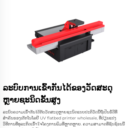
ລະບົບການເຂົ້າກັນໄດ້ຂອງວັດສະດຸ
ຫຼາຍຊະນິດຂັ້ນສູງ
ລະບົບຄວາມເຂົ້າກັນໄດ້ກັບວັດສະດຸຫຼາຍຊະນິດແບບປະຕິວັດນີ້ຖືເປັນຂໍ້ດີທີ່
ສຳຄັນຂອງເຕັກໂນໂລຢີ UV flatbed printer wholesale, ທີ່ປ່ຽນແປງ
ວິທີການທີ່ທຸລະກິດເຂົ້າໃຈໂຄງການພິມທີ່ຫຼາກຫຼາຍ. ຄວາມສາມາດທີ່ຊັບຊ້ອນນີ້