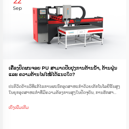
22
Sep
ເຄື່ອງປິດຜນຈອຍ PU ສາມາດປັບປຸງການຕ້ານນ້ຳ, ຕ້ານຝຸ່ນ
ແລະ ຄວາມຕ້ານໄຟໄໝ້ໄດ້ແນວໃດ?
ປະຕິວັດດ້ານວິທີແກ້ໄຂການຜະນຶກອຸດສາຫະກໍາດ້ວຍເຕັກໂນໂລຢີຂັ້ນສູງ
ໃນຍຸກອຸດສາຫະກໍາທີ່ມີຄວາມຕ້ອງການສູງໃນປັດຈຸບັນ, ການຮັກສາ
ການປ້ອງກັນທີ່ດີທີ່ສຸດຕໍ່ປັດໄຈດ້ານສິ່ງແວດລ້ອມເຊັ່ນ: ນ້ຳ, ຝຸ່ນ ແລະ ໄຟ
ໄດ້ກາຍເປັນສິ່ງສໍາຄັນຫຼາຍຂຶ້ນ. ເຄື່ອງຜະລິດຊິລິໂຄນ PU...
ເບິ່ງເພີ່ມເຕີມ