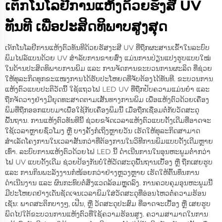
ເຕັກໂນໂລຢີການແຫ້ງດ້ວຍຮັງສີ UV
ທັນທີ ເພື່ອປະສິດທິພາບສູງສຸດ
ເทັກໂນໂລຢີການແຫ້ງຕົວທັນທີດ້ວຍຮັສງະສີ UV ທີ່ຖືກຜະສານເຂົ້າໃນລະບົບ
ພິມໄຟລ໌ແບນດ້ວຍ UV ສຳລັບການຂາຍສົ່ງ ແມ່ນການປ່ຽນແປງຮູບແບບໃໝ່
ໃນດ້ານປະສິດທິພາບການພິມ ແລະ ການຈັດການຂະບວນການຜະລິດ ທີ່ຊ່ວຍ
ໃຫ້ທຸລະກິດທຸກຂະແໜງການໄດ້ຮັບປະໂຫຍດທີ່ຈັບຕ້ອງໄດ້ທັນທີ. ຂະບວນການ
ແຫ້ງຕົວແບບປະຕິວັດນີ້ ໃຊ້ແຖວໄຟ LED UV ທີ່ຖືກປັບຄວາມແມ່ນຍຳ ແລະ
ຖືກຈັດວາງຢ່າງມີຍຸດທະສາດຕາມເສັ້ນທາງການພິມ ເພື່ອແຫ້ງຕົວດ້ວຍເຄື່ອງ
ພິມທີ່ຖືກອອກແບບມາເພື່ອໃຊ້ກັບເຄື່ອງພິມນີ້ ເມື່ອຖືກເຊື່ອມຕໍ່ກັບວັດສະດຸ
ພື້ນຖານ. ການແຫ້ງຕົວທັນທີນີ້ ຊ່ວຍຂຈັດເວລາແຫ້ງຕົວແບບດັ້ງເດີມທີ່ອາດຈະ
ໃຊ້ເວລາຫຼາຍຊົ່ວໂມງ ຫຼື ບາງຄັ້ງກໍເຖິງຫຼາຍວັນ ເຮັດໃຫ້ທຸລະກິດສາມາດ
ສຳເລັດໂຄງການໃນເວລາສັ້ນກວ່າທີ່ຕ້ອງການໃນວິທີການພິມແບບດັ້ງເດີມຫຼາຍ
ເທົ່າ. ລະບົບການແຫ້ງຕົວດ້ວຍໄຟ LED ນີ້ ດຳເນີນການໃນອຸນຫະພູມຕ່ຳກວ່າ
ໄຟ UV ແບບດັ້ງເດີມ ຊ່ວຍປ້ອງກັນບໍ່ໃຫ້ວັດສະດຸພື້ນຖານເບື້ອງ ຫຼື ຖືກເສຍຮູບ
ແລະ ການກິນພະລັງງານກໍໜ້ອຍກວ່າຢ່າງຫຼວງຫຼາຍ ເຮັດໃຫ້ຕົ້ນທຶນການ
ດຳເນີນງານ ແລະ ຜົນກະທົບຕໍ່ສິ່ງແວດລ້ອມຫຼຸດລົງ. ການຄວບຄຸມອຸນຫະພູມນີ້
ມີປະໂຫຍດຢ່າງເດັ່ນຊັດເຈນເວລາພິມໃສ່ວັດສະດຸທີ່ອ່ອນໄຫວຕໍ່ຄວາມຮ້ອນ
ເຊັ່ນ: ພາດສະຕິກບາງໆ, ເຟີນ, ຫຼື ວັດສະດຸປະສົມ ທີ່ອາດຈະເບື້ອງ ຫຼື ເສຍຮູບ
ພິດໄປໃຕ້ຂະບວນການແຫ້ງຕົວທີ່ໃຊ້ຄວາມຮ້ອນສູງ. ຄວາມສາມາດໃນການ