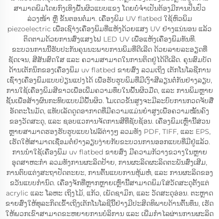
ສາມາດພິມໂດຍກົງເທິງພື້ນຜິວແບບແຂງ ໂດຍບໍ່ຈຳເປັນຕ້ອງມີການປິ່ນປົວ
ລ່ວງໜ້າ ຫຼື ຂັ້ນຕອນຕໍ່ມາ. ເຄື່ອງພິມ UV flatbed ໃຊ້ຫົວພິມ
piezoelectric ເພື່ອເຊົາ່ງເຄື່ອງພິມທີ່ແຫ້ງດ້ວຍແສງ UV ຢ່າງແນ່ນອນ ແລ້ວ
ຕິດຕາມດ້ວຍການສົ່ງແສງໄຟ LED UV ເພື່ອແຫ້ງເຄື່ອງພິມທັນທີ.
ຂະບວນການນີ້ຮັບປະກັນຄຸນນະພາບການພິມທີ່ດີເລີດ ດ້ວຍລາຍລະອຽດທີ່
ຊັດເຈນ, ສີສັນສົດໃສ ແລະ ຄວາມສາມາດໃນການຕິດຢູ່ໄດ້ດີເລີດ. ຄຸນສົມບັດ
ດ້ານເຕັກນິກຂອງເຄື່ອງພິມ uv flatbed ຂາຍສົ່ງ ລວມເຖິງ ເຕັກໂນໂລຊີການ
ເຊົ່າງເຄື່ອງພິມແບບປ່ຽນແປງໄດ້ ເພື່ອຮັບຮູບພິມທີ່ມີເງົາສີລຽນຕໍ່ກັນຢ່າງລຽບ,
ການໃຊ້ເຄື່ອງພິມສີຂາວເພື່ອເພີ່ມຄວາມທຶບໃນພື້ນຜິວມືດ, ແລະ ການພິມຫຼາຍ
ຊັ້ນເພື່ອສ້າງຜົນກະທົບແບບມີພື້ນຜິວ. ໂມເດວຂັ້ນສູງຈະມີລະບົບການກວດຈັບສື່
ອັດຕະໂນມັດ, ແທັບເລັດດູດອາກາດທີ່ມີຄວາມແມ່ນຍຳສູງເພື່ອຄວາມໝັ້ນຄົງ
ຂອງວັດສະດຸ, ແລະ ຊອບແວການຈັດການສີທີ່ຊັບຊ້ອນ. ເຄື່ອງພິມເຫຼົ່ານີ້ສ່ວນ
ຫຼາຍສາມາດຮອງຮັບຮູບແບບໄຟລ໌ຕ່າງໆ ລວມທັງ PDF, TIFF, ແລະ EPS,
ເຮັດໃຫ້ສາມາດເຊື່ອມຕໍ່ຢ່າງລຽບງ່າຍກັບຂະບວນການອອກແບບທີ່ມີຢູ່ແລ້ວ.
ການນຳໃຊ້ເຄື່ອງພິມ uv flatbed ຂາຍສົ່ງ ມີຄວາມກ້ວາງຂວາງໃນຫຼາຍ
ອຸດສາຫະກຳ ລວມທັງການຜະລິດປ້າຍ, ການຜະລິດຜະລິດຕະພັນສົ່ງເສີມ,
ການຕົບແຕ່ງສະຖາປັດຕະຍະ, ການຕົ້ນແບບການຫຸ້ມຫໍ່, ແລະ ການຜະລິດຂອງ
ຂວັນແບບກຳນົດ. ເຄື່ອງຈັກທີ່ຫຼາກຫຼາຍເຫຼົ່ານີ້ສາມາດພິມໃສ່ວັດສະດຸຕັ້ງແຕ່
acrylic ແລະ ໂລຫະ ເຖິງໄມ້, ແກ້ວ, ເພັດຊາມິກ, ແລະ ວັດສະດຸອ່ອນ. ຕະຫຼາດ
ຂາຍສົ່ງໃຫ້ທຸລະກິດເຂົ້າເຖິງເຕັກໂນໂລຊີນີ້ຢ່າງມີປະສິດທິພາບດ້ານຕົ້ນທຶນ, ເຮັດ
ໃຫ້ພວກເຂົາສາມາດຂະຫຍາຍການບໍລິການ ແລະ ເພີ່ມກຳໄລຜ່ານການຜະລິດ