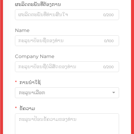
ຜະລິດຕະພັນທີ່ຕ້ອງການ
0/200
Name
0/100
Company Name
0/200
ການນຳໃຊ້
ກະລຸນາເລືອກ
ຂໍ້ຄວາມ