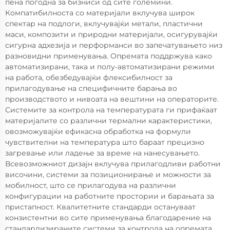
пена погодна за бизниси од сите големини.
Компатибилноста со материјали вклучува широк
спектар на подлоги, вклучувајќи метали, пластични
маси, композити и природни материјали, осигурувајќи
сигурна адхезија и перформанси во запечатувањето низ
разновидни применувања. Опремата поддржува како
автоматизирани, така и полу-автоматизирани режими
на работа, обезбедувајќи флексибилност за
прилагодување на специфичните барања во
производството и нивоата на вештини на операторите.
Системите за контрола на температурата ги прифаќаат
материјалите со различни термални карактеристики,
овозможувајќи ефикасна обработка на формули
чувствителни на температура што бараат прецизно
загревање или ладење за време на нанесувањето.
Всевозможниот дизајн вклучува прилагодливи работни
височини, системи за позиционирање и можности за
мобилност, што се прилагодува на различни
конфигурации на работните простории и барањата за
пристапност. Квалитетните стандарди остануваат
конзистентни во сите применувања благодарение на
стандардизираните системи за контрола на опремата