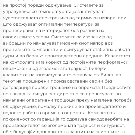
на простој поради одржување. Системите за
управување со температурата ја заштитуваат
чувствителната електроника од термички напори, при
што одржуваат оптимални температури за
процесирање на материјалот без разлика на
околинските услови. Системите за изолација од
вибрации го намалуваат механичкиот напор врз
прецизните компоненти и осигуруваат стабилна работа
дури и во барање производствени средини. Квалитетот
на контролата има корист од постојаните перформанси
овозможени од зголемената трајност, бидејќи
квалитетот на запечатувањето останува стабилен во
текот на проширени производствени серии без
деградација поради трошење на опремата. Предностите
во поглед на сигурност директно се пренесуваат во
намалени оперативни трошоци преку намалена потреба
од одржување, помалку прекини во производството и
подолго работно време на опремата. Комплетната
покриеност со гаранција го одразува самодовербата на
производителот во зголемената трајност и сигурност,
обезбедувајќи дополнителна заштита на клиентите за