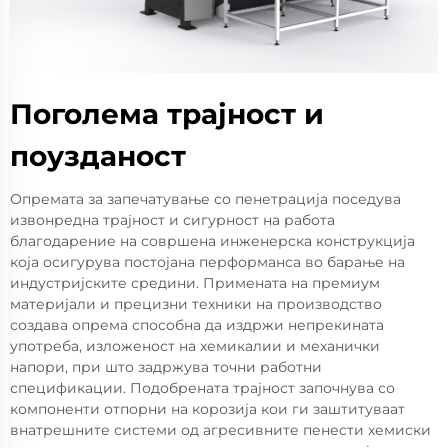
Поголема трајност и
поузданост
Опремата за запечатување со пенетрација поседува
извонредна трајност и сигурност на работа
благодарение на совршена инженерска конструкција
која осигурува постојана перформанса во барање на
индустријските средини. Примената на премиум
материјали и прецизни техники на производство
создава опрема способна да издржи непрекината
употреба, изложеност на хемикалии и механички
напори, при што задржува точни работни
спецификации. Подобрената трајност започнува со
компоненти отпорни на корозија кои ги заштитуваат
внатрешните системи од агресивните пенести хемиски