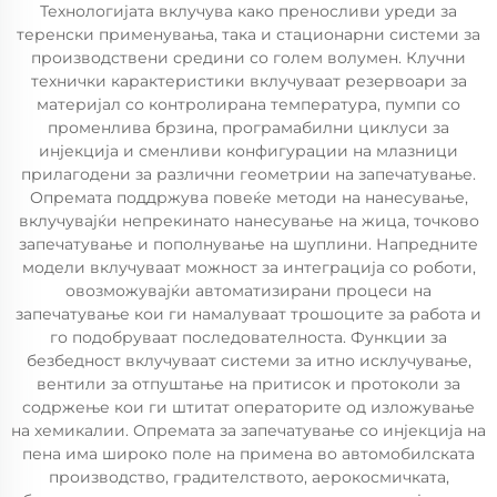
Технологијата вклучува како преносливи уреди за
теренски применувања, така и стационарни системи за
производствени средини со голем волумен. Клучни
технички карактеристики вклучуваат резервоари за
материјал со контролирана температура, пумпи со
променлива брзина, програмабилни циклуси за
инјекција и сменливи конфигурации на млазници
прилагодени за различни геометрии на запечатување.
Опремата поддржува повеќе методи на нанесување,
вклучувајќи непрекинато нанесување на жица, точково
запечатување и пополнување на шуплини. Напредните
модели вклучуваат можност за интеграција со роботи,
овозможувајќи автоматизирани процеси на
запечатување кои ги намалуваат трошоците за работа и
го подобруваат последователноста. Функции за
безбедност вклучуваат системи за итно исклучување,
вентили за отпуштање на притисок и протоколи за
содржење кои ги штитат операторите од изложување
на хемикалии. Опремата за запечатување со инјекција на
пена има широко поле на примена во автомобилската
производство, градителството, аерокосмичката,