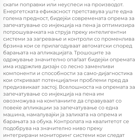
скапи поправки или неуспеси на производот.
Енергетската ефикасност претставува уште една
голема предност, бидејќи современата опрема за
запечатување со инјекција на пена ја оптимизира
потрошувачката на струја преку интелигентни
системи за загревање и контроли со променлива
брзина кои се прилагодуваат автоматски според
барањата на апликацијата. Трошоците за
одржување значително опаѓаат бидејќи опремата
има издржлив дизајн со лесно заменливи
компоненти и способности за само-дијагностика
кои откриваат потенцијални проблеми пред да
предизвикаат застој. Вселошноста на опремата за
запечатување со инјекција на пена им
овозможува на компаниите да справуваат со
повеќе апликации за запечатување со една
машина, намалувајќи ја залихата на опрема и
барањата за обука. Контролата на квалитетот се
подобрува на значително ниво преку
интегрирани мониторинг системи кои следат