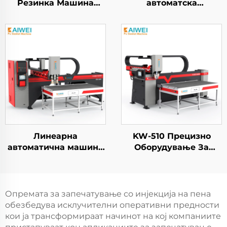
Резинка Машина
автоматска
KW900 Бомба за
полиуретан пеу пенка
Мешање
машина за HEPA
ваздушен филтер
Линеарна
KW-510 Прецизно
автоматична машина
Оборудување За
за полиуретан пенски
Спршување
пломби, машина за
Полиуретан Пен
пломби на
Производители На
електрични огради,
Шасија Кабинетски
Опремата за запечатување со инјекција на пена
машина за
Врата Пенска Машина
обезбедува исклучителни оперативни предности
затворување на
кои ја трансформираат начинот на кој компаниите
панели и кабинети