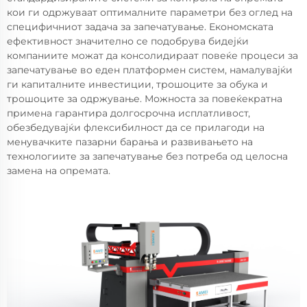
кои ги одржуваат оптималните параметри без оглед на
специфичниот задача за запечатување. Економската
ефективност значително се подобрува бидејќи
компаниите можат да консолидираат повеќе процеси за
запечатување во еден платформен систем, намалувајќи
ги капиталните инвестиции, трошоците за обука и
трошоците за одржување. Можноста за повеќекратна
примена гарантира долгосрочна исплатливост,
обезбедувајќи флексибилност да се прилагоди на
менувачките пазарни барања и развивањето на
технологиите за запечатување без потреба од целосна
замена на опремата.