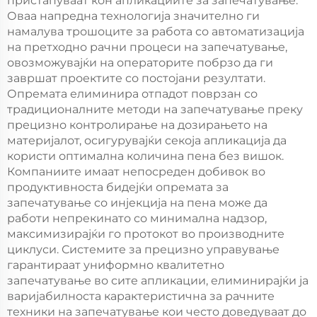
пристапуваат кон апликациите за запечатување.
Оваа напредна технологија значително ги
намалува трошоците за работа со автоматизација
на претходно рачни процеси на запечатување,
овозможувајќи на операторите побрзо да ги
завршат проектите со постојани резултати.
Опремата елиминира отпадот поврзан со
традиционалните методи на запечатување преку
прецизно контролирање на дозирањето на
материјалот, осигурувајќи секоја апликација да
користи оптимална количина пена без вишок.
Компаниите имаат непосреден добивок во
продуктивноста бидејќи опремата за
запечатување со инјекција на пена може да
работи непрекинато со минимална надзор,
максимизирајќи го протокот во производните
циклуси. Системите за прецизно управување
гарантираат униформно квалитетно
запечатување во сите апликации, елиминирајќи ја
варијабилноста карактеристична за рачните
техники на запечатување кои често доведуваат до