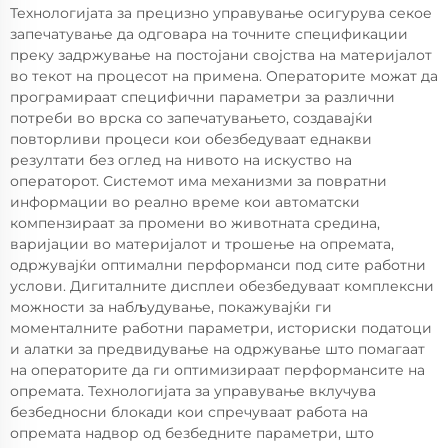
Технологијата за прецизно управување осигурува секое
запечатување да одговара на точните спецификации
преку задржување на постојани својства на материјалот
во текот на процесот на примена. Операторите можат да
програмираат специфични параметри за различни
потреби во врска со запечатувањето, создавајќи
повторливи процеси кои обезбедуваат еднакви
резултати без оглед на нивото на искуство на
операторот. Системот има механизми за повратни
информации во реално време кои автоматски
компензираат за промени во животната средина,
варијации во материјалот и трошење на опремата,
одржувајќи оптимални перформанси под сите работни
услови. Дигиталните дисплеи обезбедуваат комплексни
можности за набљудување, покажувајќи ги
моменталните работни параметри, историски податоци
и алатки за предвидување на одржување што помагаат
на операторите да ги оптимизираат перформансите на
опремата. Технологијата за управување вклучува
безбедносни блокади кои спречуваат работа на
опремата надвор од безбедните параметри, што