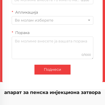
0/200
Апликација
Ве молам изберете
Порака
0/1000
Поднеси
апарат за пенска инјекциона затвора