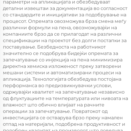
параметри на апликацијата и обезбедуваат
детални извештаи за документација во согласност
со стандардите и иницијативи за подобрување на
процесот. Опремата овозможува брза смена меѓу
различни формули на пена, овозможувајќи на
компаниите брзо да се прилагодат на различни
спецификации на проектот без долги постапки за
поставување. Безбедноста на работникот
значително се подобрува бидејќи опремата за
запечатување со инјекција на пена минимизира
директна хемиска изложеност преку затворени
мешани системи и автоматизирани процеси на
апликација. Технологијата обезбедува постојана
перформанса во предизвикнувачки услови,
одржувајќи квалитет на запечатување независно
од флуктуациите на температурата или нивоата на
влажност што обично влијаат на рачните
операции за запечатување. Повратокот од
инвестицијата се остварува брзо преку намален
отпад на материјали, подобрена продуктивност и
подобрен квалитет на производот што доведува