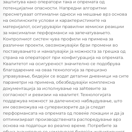
заштитува како оператори така и опремата од
потенцијални опасности. Напредни алгоритми
пресметуваат оптимални односи на мешање врз основа
на околинските услови и карактеристиките на
материјалот, осигурувајќи правилни хемиски реакции
за максимални перформанси на запечатувањето.
Контролниот систем чува профили на примена за
различни проекти, овозможувајќи брзи промени во
поставувањето и намалувајќи ја можноста за грешка од
страна на операторот при конфигурација на опремата.
Квалитетот на осигуреност значително се подобрува
благодарение на оваа технологија за прецизно
управување, бидејќи се водат детални дневници на сите
параметри на примена, обезбедувајќи комплексна
документација за исполнување на заhteвите за
согласност и ревизии на квалитет. Технологијата
поддржува можност за далечинско набљудување, што
им овозможува на супервизорите да ја следат
перформансата на опремата од повеќе локации и да ја
оптимизираат производствената распоредување врз
основа на податоци во реално време. Потребите за
обука значително се намалуваат бидејќи интуитивниот