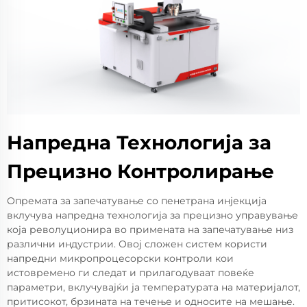
Напредна Технологија за
Прецизно Контролирање
Опремата за запечатување со пенетрана инјекција
вклучува напредна технологија за прецизно управување
која револуционира во примената на запечатување низ
различни индустрии. Овој сложен систем користи
напредни микропроцесорски контроли кои
истовремено ги следат и прилагодуваат повеќе
параметри, вклучувајќи ја температурата на материјалот,
притисокот, брзината на течење и односите на мешање.