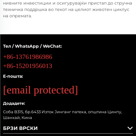
нивните инвестиции и осигурувајќи пристап до стручна
техничка поддршка во текот на целиот животен циклус
на опремата.
Тел / WhatsApp / WeChat:
+86-13761986986
+86-15201956013
Е-пошта:
[email protected]
Додадете:
Соба B315, бр.6433 Изток Јинганг патека, општина Цинпу,
Шанхай, Кина
БРЗИ ВРСКИ