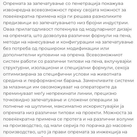
Опремата за запечатување со пенетрација покажува
извонредна всевозможност преку својата можност за
повеќекратна примена која ги решава разноликите
предизвици во запечатувањето низ бројни индустрии.
Оваа прилагодливост потекнува од модуларниот дизајн
на опремата, што дозволува различни формули на пена,
методи на нанесување и конфигурации на запечатување
без потреба од прошироки модификации или
дополнителни куповини на опрема. Всевозможниот
систем работи со различни типови на пена, вклучувајќи
структурни, изолациони и специјални формули, секоја
оптимизирана за специфични услови на животната
средина и перформансни барања. Заменливите системи
за млазници им овозможуваат на операторите да
преминуваат меѓу непрекинати линии, прецизно
точковидно запечатување и сложени операции за
полнење на шуплини, максимално искористувајќи ја
опремата низ различни типови на проекти. Можноста за
повеќекратна примена се протега и на различни волуми
на производство, од мали серија по порачка до масовно
производство, што ја прави опремата за инжекција на