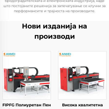
бродоградителската и електронската индустрија, каде
што постојаните решенија за запечатување се клучни за
перформансите и трајноста на производите.
Нови изданија на
производи
FIPFG Полиуретан Пен
Висока квалитетна