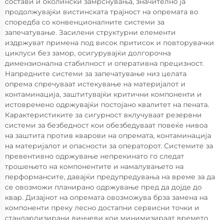
состави и околински замрснувања, значително ја
продолжувајќи вистинската трајност на опремата во
споредба со конвенционалните системи за
запечатување. Засилени структурни елементи
издржуват примена под висок притисок и повторувачки
циклуси без замор, осигурувајќи долгорочна
димензионална стабилност и оперативна прецизност.
Напредните системи за запечатување низ целата
опрема спречуваат истекување на материјалот и
контаминација, заштитувајќи критични компоненти и
истовремено одржувајќи постојано квалитет на пената.
Карактеристиките за сигурност вклучуваат резервни
системи за безбедност кои обезбедуваат повеќе нивоа
на заштита против кварови на опремата, контаминација
на материјалот и опасности за операторот. Системите за
превентивно одржување непрекинато го следат
трошењето на компонентите и намалувањето на
перформансите, давајќи предупредувања на време за да
се овозможи планирано одржување пред да дојде до
квар. Дизајнот на опремата овозможува брза замена на
компоненти преку лесно достапни сервисни точки и
стандардизирани винчеви кои минимизираат времето