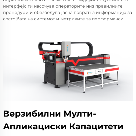
интерфејс ги насочува операторите низ правилните
процедури и обезбедува јасна повратна информација за
состојбата на системот и метриките за перформанси.
Верзибилни Мулти-
Апликациски Капацитети