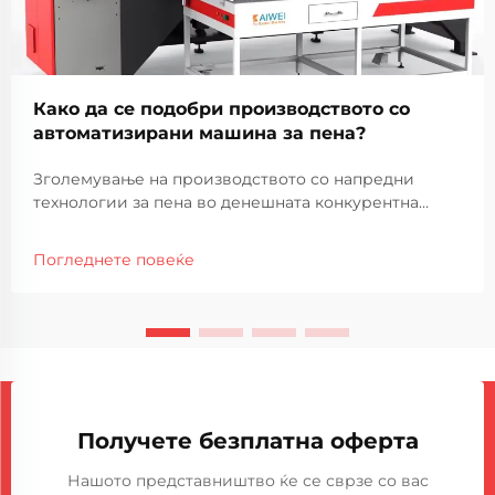
Како да се подобри производството со
автоматизирани машина за пена?
Зголемување на производството со напредни
технологии за пена во денешната конкурентна
производствена средина, подобрување на
ефикасноста на производството и одржување на
Погледнете повеќе
високи стандарди на квалитет се од најголемо
значење. Автоматизираните машини за пена се
појавија како...
Получете безплатна оферта
Нашото представништво ќе се сврзе со вас