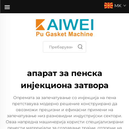
MK
апарат за пенска
инјекциона затвора
Опремата за запечатување со инјекција на пена
претставува модерно решение конструирано да
овозможи прецизни и ефикасни примени на
запечатување низ разновидни индустријски сектори.
Оваа напредна машинерија користи специјализирани
пенести материјали за создавање трајни, отпорни на