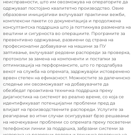
неисправности, што им овозможува на операторите да
одржуваат постојано квалитетно производство. Овие
образовни иницијативи вклучуваат практични вежби,
комплексни пакети со документација и продолжена
консултантска поддршка што ја поттикнува размената на
вештини и сигурноста во операциите. Програмите за
превентивно одржување, развиени од страна на
професионални добавувачи на машини за ПУ
заптивање, вклучуваат редовни распореди за проверка,
протоколи за замена на компоненти и постапки за
оптимизација на перформансите, што го продлабува
векот на служба на опремата, задржувајќи истовремено
врвен степен на ефикасност. Можностите за далечинско
следење им овозможуваат на добавувачите да
обезбедат проактивна техничка поддршка преку
дијагностика на системот во реално време, со која се
идентификуваат потенцијални проблеми пред да
влијаат на производствените распореди. Услугите за
реагирање во итни случаи осигуруваат брзо решавање
на неочекувани проблеми со опремата преку посветени
телефонски линии за поддршка, забрзани системи за
испорака на резервни делови и техничка поддршка на