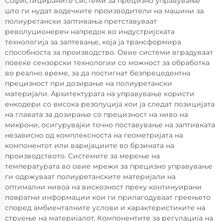
Софистицираните системи за прецизно управување
што ги нудат водечките производители на машини за
полиуретански заптивања претставуваат
револуционерен напредок во индустријската
технологија за заптевање, која ја трансформира
способноста за производство. Овие системи вградуваат
повеќе сензорски технологии со можност за обработка
во реално време, за да постигнат безпрецедентна
прецизност при дозирање на полиуретански
материјали. Архитектурата на управување користи
енкодери со висока резолуција кои ја следат позицијата
на главата за дозирање со прецизност на ниво на
микрони, осигурувајќи точно поставување на заптивката
независно од комплексноста на геометријата на
компонентот или варијациите во брзината на
производството. Системите за мерење на
температурата во овие мрежи за прецизно управување
ги одржуваат полиуретанските материјали на
оптимални нивоа на вискозност преку континуирани
повратни информации кои ги прилагодуваат греењето
според амбиенталните услови и карактеристиките на
струење на материјалот. Компонентите за регулација на