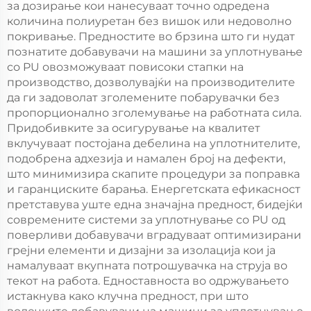
за дозирање кои нанесуваат точно одредена
количина полиуретан без вишок или недоволно
покривање. Предностите во брзина што ги нудат
познатите добавувачи на машини за уплотнување
со PU овозможуваат повисоки стапки на
производство, дозволувајќи на производителите
да ги задоволат зголемените побарувачки без
пропорционално зголемување на работната сила.
Придобивките за осигурување на квалитет
вклучуваат постојана дебелина на уплотнителите,
подобрена адхезија и намален број на дефекти,
што минимизира скапите процедури за поправка
и гаранциските барања. Енергетската ефикасност
претставува уште една значајна предност, бидејќи
современите системи за уплотнување со PU од
поверливи добавувачи вградуваат оптимизирани
грејни елементи и дизајни за изолација кои ја
намалуваат вкупната потрошувачка на струја во
текот на работа. Едноставноста во одржувањето
истакнува како клучна предност, при што