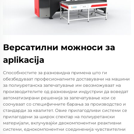
Версатилни можноси за
aplikacija
Способностите за разновидна примена што ги
обезбедуваат професионалните доставувачи на машини
за полиуретанска запечатување им овозможуваат на
производителите од разновидни индустрии да воведат
автоматизирани решенија за запечатување кои се
соочуваат со специфичните барања за производство и
стандарди за квалитет. Овие прилагодливи системи се
прилагодени за широк спектар на полиуретански
материјали, вклучувајќи двокомпонентни реактивни
системи, еднокомпонентни соединенија чувствителни