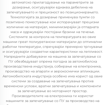
автоматско прилагодување на параметрите за
дозирање, осигурувајќи еднаква дебелина на
запечатувањето и прецизност во позиционирањето.
Технологијата за дозирање применува пумпи со
позитивно поместување кои испорачуваат прецизни
количини на материјал, минимизирајќи ја отпадната
маса и одржувајќи постојани брзини на течење.
Системите за контрола на температурата во овие
машини греат полиуретански материјали до оптимални
работни температури, спречувајќи премерно тргнување
и осигурувајќи соодветни карактеристики на лепливост.
Напредните добавувачи на машина за запечатување со
ПУ обезбедуваат опрема погодна за автомобилска
производствена индустрија, собирање на електроника,
производство на апарати и аерокосмички апликации.
Автомобилската индустрија особено има корист од овие
системи за создавање на запечатувања против
временски услови, вратни запечатувања и компоненти
за запечатување во моторниот простор.
Производителите на електроника ги користат
машините за запечатување со ПУ за производство на