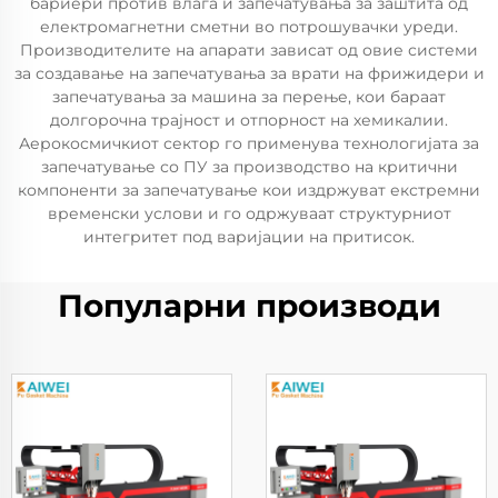
бариери против влага и запечатувања за заштита од
електромагнетни сметни во потрошувачки уреди.
Производителите на апарати зависат од овие системи
за создавање на запечатувања за врати на фрижидери и
запечатувања за машина за перење, кои бараат
долгорочна трајност и отпорност на хемикалии.
Аерокосмичкиот сектор го применува технологијата за
запечатување со ПУ за производство на критични
компоненти за запечатување кои издржуват екстремни
временски услови и го одржуваат структурниот
интегритет под варијации на притисок.
Популарни производи