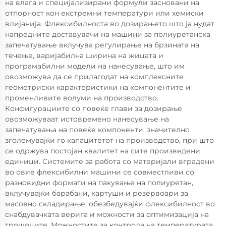
на влага и специјализирани формули засновани на
отпорност кон екстремни температури или хемиски
влијанија. Флексибилноста во дозирањето што ја нудат
напредните доставувачи на машини за полиуретанска
запечатување вклучува регулирање на брзината на
течење, варијабилна ширина на жицата и
програмабилни модели на нанесување, што им
овозможува да се прилагодат на комплексните
геометриски карактеристики на компонентите и
променливите волуми на производство.
Конфигурациите со повеќе глави за дозирање
овозможуваат истовремено нанесување на
запечатувања на повеќе компоненти, значително
зголемувајќи го капацитетот на производство, при што
се одржува постојан квалитет на сите произведени
единици. Системите за работа со материјали вградени
во овие флексибилни машини се совместливи со
разновидни формати на пакување на полиуретан,
вклучувајќи барабани, картуши и резервоари за
масовно складирање, обезбедувајќи флексибилност во
снабдувачката верига и можности за оптимизација на
трошоците. Можностите за контрола на температурата