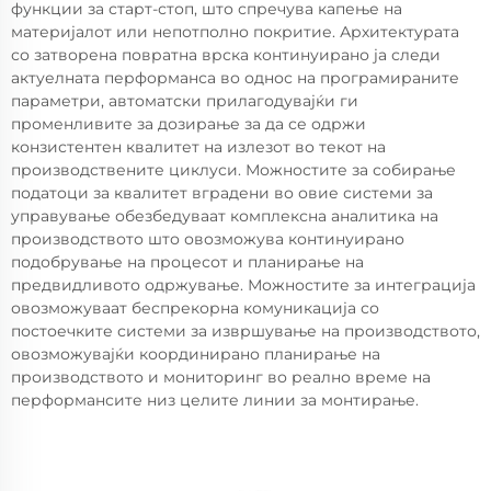
функции за старт-стоп, што спречува капење на
материјалот или непотполно покритие. Архитектурата
со затворена повратна врска континуирано ја следи
актуелната перформанса во однос на програмираните
параметри, автоматски прилагодувајќи ги
променливите за дозирање за да се одржи
конзистентен квалитет на излезот во текот на
производствените циклуси. Можностите за собирање
податоци за квалитет вградени во овие системи за
управување обезбедуваат комплексна аналитика на
производството што овозможува континуирано
подобрување на процесот и планирање на
предвидливото одржување. Можностите за интеграција
овозможуваат беспрекорна комуникација со
постоечките системи за извршување на производството,
овозможувајќи координирано планирање на
производството и мониторинг во реално време на
перформансите низ целите линии за монтирање.