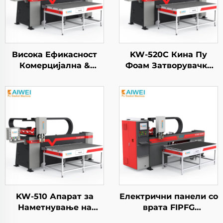
Висока Ефикасност
KW-520C Кина Пу
Комерцијална &
Фоам Затворувачка
Индустрија - HEPA
Машина за
Филтер
Пакетирање
Дистрибутивна
Полиуретанова
Машина
Високoprессионска
Дистрибутивна
Машина
KW-510 Апарат за
Електрични панели со
Наметнување на
врата FIPFG
Лепило KAIWEI
Двокомпонентна