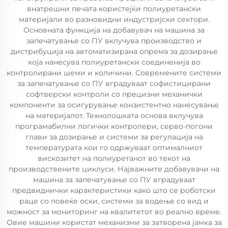
внатрешни печата користејќи полиуретански
материјали во разновидни индустријски сектори.
Основната функција на добавувач на машина за
запечатување со ПУ вклучува производство и
дистрибуција на автоматизирана опрема за дозирање
која нанесува полиуретански соединенија во
контролирани шеми и количини. Современите системи
за запечатување со ПУ вградуваат софистицирани
софтверски контроли со прецизни механички
компоненти за осигурување конзистентно нанесување
на материјалот. Технолошката основа вклучува
програмабилни логички контролери, серво-погони
глави за дозирање и системи за регулација на
температурата кои го одржуваат оптималниот
вискозитет на полиуретанот во текот на
производствените циклуси. Најважните добавувачи на
машина за запечатување со ПУ вградуваат
предвиднички карактеристики како што се роботски
раце со повеќе оски, системи за водење со вид и
можност за мониторинг на квалитетот во реално време.
Овие машини користат механизми за затворена јамка за