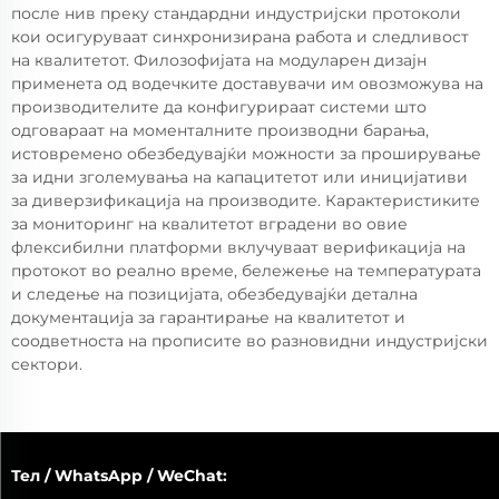
после нив преку стандардни индустријски протоколи
кои осигуруваат синхронизирана работа и следливост
на квалитетот. Филозофијата на модуларен дизајн
применета од водечките доставувачи им овозможува на
производителите да конфигурираат системи што
одговараат на моменталните производни барања,
истовремено обезбедувајќи можности за проширување
за идни зголемувања на капацитетот или иницијативи
за диверзификација на производите. Карактеристиките
за мониторинг на квалитетот вградени во овие
флексибилни платформи вклучуваат верификација на
протокот во реално време, бележење на температурата
и следење на позицијата, обезбедувајќи детална
документација за гарантирање на квалитетот и
соодветноста на прописите во разновидни индустријски
сектори.
Тел / WhatsApp / WeChat: