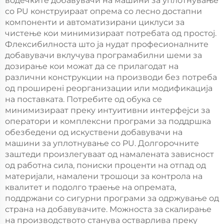
водечките добавувачи на машини за уплотнување
со PU конструираат опрема со лесно достапни
компоненти и автоматизирани циклуси за
чистење кои минимизираат потребата од простој.
Флексибилноста што ја нудат професионалните
добавувачи вклучува програмабилни шеми за
дозирање кои можат да се прилагодат на
различни конструкции на производи без потреба
од проширенi реорганизации или модификација
на поставката. Потребите од обука се
минимизираат преку интуитивни интерфејси за
оператори и комплексни програми за поддршка
обезбедени од искуствени добавувачи на
машини за уплотнување со PU. Долгорочните
заштеди произлегуваат од намалената зависност
од работна сила, пониски проценти на отпад од
материјали, намалени трошоци за контрола на
квалитет и подолго траење на опремата,
поддржани со сигурни програми за одржување од
страна на добавувачите. Можноста за скалирање
на производството станува остварлива преку