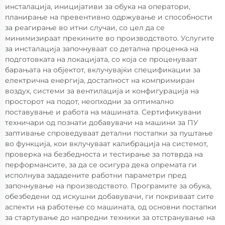
инсталација, иницијативи за обука на оператори,
планирање на превентивно одржување и способности
за реагирање во итни случаи, со цел да се
минимизираат прекините во производството. Услугите
за инсталација започнуваат со детална проценка на
подготовката на локацијата, со која се проценуваат
барањата на објектот, вклучувајќи спецификации за
електрична енергија, достапност на компримиран
воздух, системи за вентилација и конфигурација на
просторот на подот, неопходни за оптимално
поставување и работа на машината. Сертификувани
техничари од познати добавувачи на машини за ПУ
заптивање спроведуваат детални постапки за пуштање
во функција, кои вклучуваат калибрација на системот,
проверка на безбедноста и тестирање за потврда на
перформансите, за да се осигура дека опремата ги
исполнува зададените работни параметри пред
започнување на производството. Програмите за обука,
обезбедени од искушни добавувачи, ги покриваат сите
аспекти на работење со машината, од основни постапки
за стартување до напредни техники за отстранување на