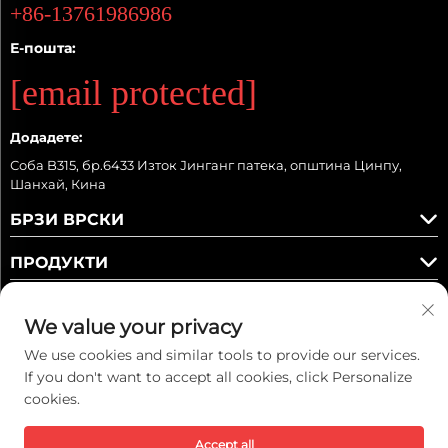
+86-13761986986
Е-пошта:
[email protected]
Додадете:
Соба B315, бр.6433 Изток Јинганг патека, општина Цинпу,
Шанхай, Кина
БРЗИ ВРСКИ
ПРОДУКТИ
We value your privacy
We use cookies and similar tools to provide our services.
Следете ни
If you don't want to accept all cookies, click Personalize
cookies.
Ауторско право © 2025 Kaiwei Intelligent Technology (Shanghai) Co.,
Accept all