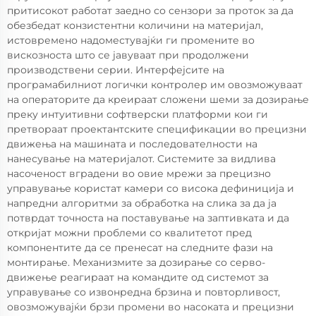
притисокот работат заедно со сензори за проток за да
обезбедат конзистентни количини на материјал,
истовремено надоместувајќи ги промените во
вискозноста што се јавуваат при продолжени
производствени серии. Интерфејсите на
програмабилниот логички контролер им овозможуваат
на операторите да креираат сложени шеми за дозирање
преку интуитивни софтверски платформи кои ги
претвораат проектантските спецификации во прецизни
движења на машината и последователности на
нанесување на материјалот. Системите за видлива
насоченост вградени во овие мрежи за прецизно
управување користат камери со висока дефиниција и
напредни алгоритми за обработка на слика за да ја
потврдат точноста на поставување на заптивката и да
откријат можни проблеми со квалитетот пред
компонентите да се пренесат на следните фази на
монтирање. Механизмите за дозирање со серво-
движење реагираат на командите од системот за
управување со извонредна брзина и повторливост,
овозможувајќи брзи промени во насоката и прецизни