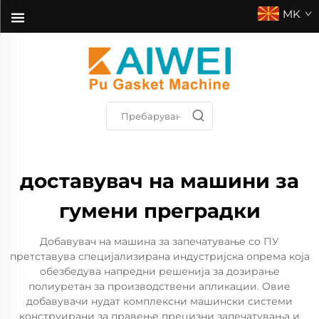
MK
доставувач на машини за
гумени преградки
Добавувач на машина за запечатување со ПУ
претставува специјализирана индустријска опрема која
обезбедува напредни решенија за дозирање
полиуретан за производствени апликации. Овие
добавувачи нудат комплексни машински системи
конструирани за правење прецизни запечатувања и