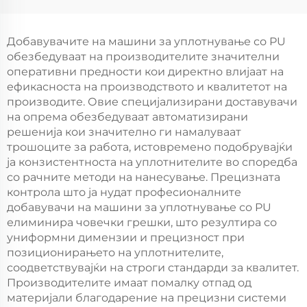
Автоматски Pu
полиуретан машина
Резинка за
за печатење
Печатување Машина
Добавувачите на машини за уплотнување со PU
Fipfg Pu Резинка
обезбедуваат на производителите значителни
Машина Робот
оперативни предности кои директно влијаат на
ефикасноста на производството и квалитетот на
производите. Овие специјализирани доставувачи
на опрема обезбедуваат автоматизирани
решенија кои значително ги намалуваат
трошоците за работа, истовремено подобрувајќи
ја конзистентноста на уплотнителите во споредба
со рачните методи на нанесување. Прецизната
контрола што ја нудат професионалните
добавувачи на машини за уплотнување со PU
елиминира човечки грешки, што резултира со
униформни димензии и прецизност при
позиционирањето на уплотнителите,
соодветствувајќи на строги стандарди за квалитет.
Производителите имаат помалку отпад од
материјали благодарение на прецизни системи