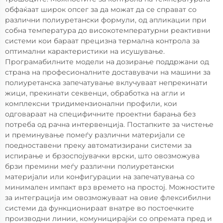
обфаќаат широк опсег за да можат да се справат со
различни полиуретански формули, од апликации при
собна температура до високотемпературни реактивни
системи кои бараат прецизна термална контрола за
оптимални карактеристики на исушување.
Програмабилните модели на дозирање поддржани од
страна на професионалните доставувачи на машини за
полиуретанска запечатување вклучуваат непрекинати
жици, прекинати секвенци, обработка на агли и
комплексни тридимензионални профили, кои
одговараат на специфичните проектни барања без
потреба од рачна интервенција. Постапките за чистење
и преминување помеѓу различни материјали се
поедноставени преку автоматизирани системи за
испирање и брзоспојувачки врски, што овозможува
брзи премини меѓу различни полиуретански
материјали или конфигурации на запечатувања со
минимален импакт врз времето на простој. Можностите
за интеграција им овозможуваат на овие флексибилни
системи да функционираат внатре во постоечките
производни линии, комуницирајќи со опремата пред и