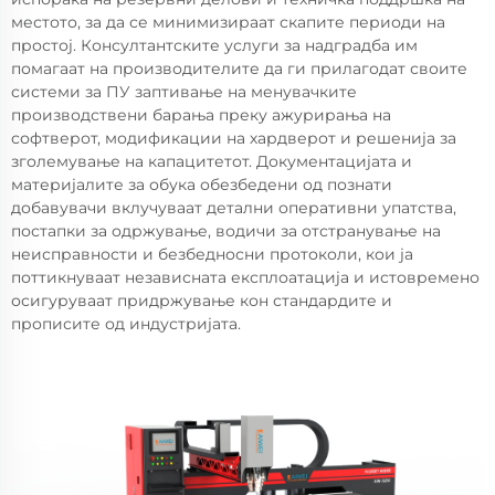
местото, за да се минимизираат скапите периоди на
простој. Консултантските услуги за надградба им
помагаат на производителите да ги прилагодат своите
системи за ПУ заптивање на менувачките
производствени барања преку ажурирања на
софтверот, модификации на хардверот и решенија за
зголемување на капацитетот. Документацијата и
материјалите за обука обезбедени од познати
добавувачи вклучуваат детални оперативни упатства,
постапки за одржување, водичи за отстранување на
неисправности и безбедносни протоколи, кои ја
поттикнуваат независната експлоатација и истовремено
осигуруваат придржување кон стандардите и
прописите од индустријата.