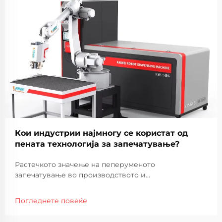
Кои индустрии најмногу се користат од
пената технологија за запечатување?
Растечкото значење на пеперуменото
запечатување во производството и
производството Технологијата за пеперуменото
запечатување стана витален дел од модерните
Погледнете повеќе
производствени процеси во широк спектар на
индустрии. Користењето на пена за запечатување