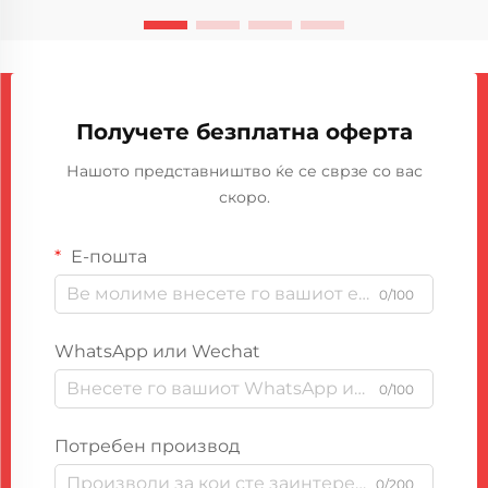
машини им овозможува на компаниите да создадат
ду...
Получете безплатна оферта
Нашото представништво ќе се сврзе со вас
скоро.
Е-пошта
0/100
WhatsApp или Wechat
0/100
Потребен производ
0/200