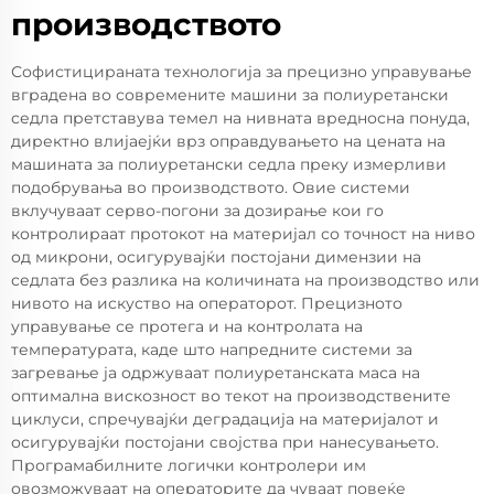
производството
Софистицираната технологија за прецизно управување
вградена во современите машини за полиуретански
седла претставува темел на нивната вредносна понуда,
директно влијаејќи врз оправдувањето на цената на
машината за полиуретански седла преку измерливи
подобрувања во производството. Овие системи
вклучуваат серво-погони за дозирање кои го
контролираат протокот на материјал со точност на ниво
од микрони, осигурувајќи постојани димензии на
седлата без разлика на количината на производство или
нивото на искуство на операторот. Прецизното
управување се протега и на контролата на
температурата, каде што напредните системи за
загревање ја одржуваат полиуретанската маса на
оптимална вискозност во текот на производствените
циклуси, спречувајќи деградација на материјалот и
осигурувајќи постојани својства при нанесувањето.
Програмабилните логички контролери им
овозможуваат на операторите да чуваат повеќе