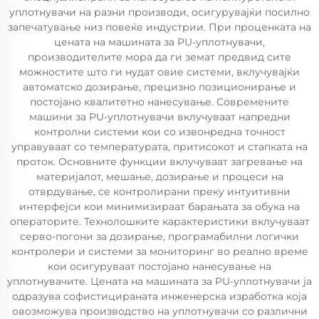
уплотнувачи на разни производи, осигурувајќи посилно
запечатување низ повеќе индустрии. При проценката на
цената на машината за PU-уплотнувачи,
производителите мора да ги земат предвид сите
можностите што ги нудат овие системи, вклучувајќи
автоматско дозирање, прецизно позиционирање и
постојано квалитетно нанесување. Современите
машини за PU-уплотнувачи вклучуваат напредни
контролни системи кои со извонредна точност
управуваат со температурата, притисокот и стапката на
проток. Основните функции вклучуваат загревање на
материјалот, мешање, дозирање и процеси на
отврдување, се контролирани преку интуитивни
интерфејси кои минимизираат барањата за обука на
операторите. Технолошките карактеристики вклучуваат
серво-погони за дозирање, програмабилни логички
контролери и системи за мониторинг во реално време
кои осигуруваат постојано нанесување на
уплотнувачите. Цената на машината за PU-уплотнувачи ја
одразува софистицираната инженерска изработка која
овозможува производство на уплотнувачи со различни