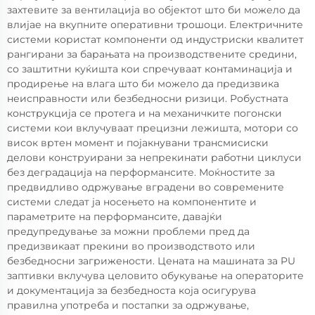
захтевите за вентилација во објектот што би можело да
влијае на вкупните оперативни трошоци. Електричните
системи користат компоненти од индустриски квалитет
рангирани за барањата на производствените средини,
со заштитни куќишта кои спречуваат контаминација и
продирење на влага што би можело да предизвика
неисправности или безбедносни ризици. Робустната
конструкција се протега и на механичките погонски
системи кои вклучуваат прецизни лежишта, мотори со
висок вртен момент и појакнувани трансмисиски
делови конструирани за непрекинати работни циклуси
без деградација на перформансите. Моќностите за
предвидливо одржување вградени во современите
системи следат ја носењето на компонентите и
параметрите на перформансите, давајќи
предупредување за можни проблеми пред да
предизвикаат прекини во производството или
безбедносни загрижености. Цената на машината за PU
заптивки вклучува целовито обукување на операторите
и документација за безбедноста која осигурува
правилна употреба и постапки за одржување,