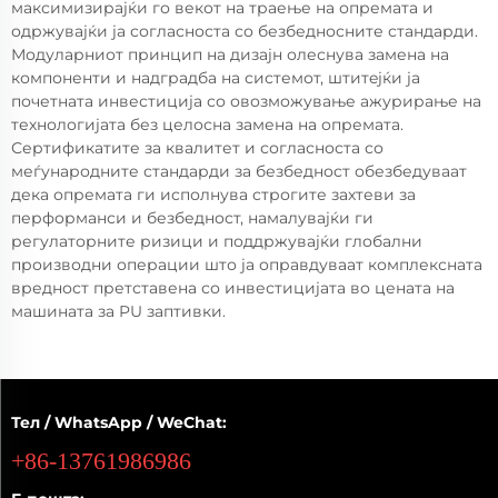
максимизирајќи го векот на траење на опремата и
одржувајќи ја согласноста со безбедносните стандарди.
Модуларниот принцип на дизајн олеснува замена на
компоненти и надградба на системот, штитejќи ја
почетната инвестиција со овозможување ажурирање на
технологијата без целосна замена на опремата.
Сертификатите за квалитет и согласноста со
меѓународните стандарди за безбедност обезбедуваат
дека опремата ги исполнува строгите захтеви за
перформанси и безбедност, намалувајќи ги
регулаторните ризици и поддржувајќи глобални
производни операции што ја оправдуваат комплексната
вредност претставена со инвестицијата во цената на
машината за PU заптивки.
Тел / WhatsApp / WeChat:
+86-13761986986