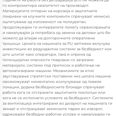
го компромитира квалитетот на производот.
Материјалите отпорни на корозија и заштитните
покривки на клучните компоненти спречуваат хемиско
оштетување од изложеност на полиуретан,
продолжувајќи ги интервалите помеѓу сервисирањата
и намалувајќи ја потребата од замена на делови што би
можело да влијае на долгорочните оперативни
трошоци. Цената на машината за PU заптивки вклучува
инвестиции во редундантни системи за безбедност кои
што штитат како оператори, така и опрема од
потенцијални опасности поврзани со загреани
материјали, системи под притисок и работење на
автоматизирани машини. Механизмите за итно
зауставување стратегски поставени низ цялата машина
овозможуваат моментално исклучување од повеќе
локации, додека безбедносните блокади спречуваат
работа кога се отстранети заштитните поклопци или
кога не се исполнети условите за безбедност. Системите
за вентилација интегрирани во дизајнот на машината ги
земаат и отстрануваат хемиските пареи во изворот,
одржувајќи безбедни работни услови и намалувајќи ги