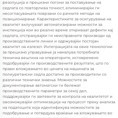
резолуција и прецизни погони за поставување на
седлата со повторлива точност, елиминирајќи ги
несогласувањата поврзани со рачните методи на
позиционирање. Карактеристиките за осигурување на
квалитет вклучуваат автоматизирани можности за
инспекција кои во реално време откриваат дефекти кај
седлата, отстранувајќи ги неисправните производи од
производствените линии и одржувајќи постојан
квалитет на излезот. Интеграцијата на овие технологии
за прецизно управување ја намалува потребната
техничка вештина на операторите, истовремено
подобрувајќи ги производствените резултати, што го
прави вложувањето во цената на машината за
полиуретански седла достапно за производители со
различни технички знаења. Можностите за
документирање автоматски ги бележат
производствените параметри за секој дел,
поддржувајќи ги захтевите за контрола на квалитетот и
овозможувајќи оптимизација на процесот преку анализа
на податоците која идентификува можностите за
подобрување и потврдува враќање на вложувањето во