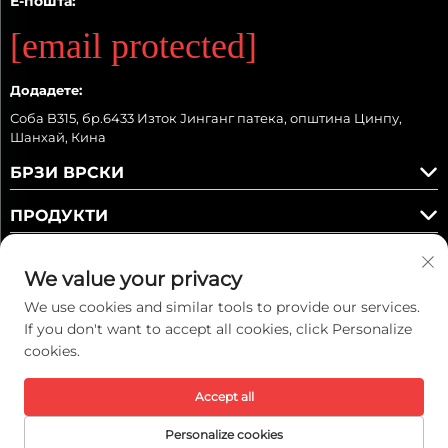
Е-пошта:
[email protected]
Додадете:
Соба B315, бр.6433 Изток Јинганг патека, општина Цинпу,
Шанхай, Кина
БРЗИ ВРСКИ
ПРОДУКТИ
We value your privacy
We use cookies and similar tools to provide our services.
Следете ни
If you don't want to accept all cookies, click Personalize
cookies.
Accept all
Ауторско право © 2025 Kaiwei Intelligent Technology (Shanghai) Co.,
Ltd. Сите права се задржани. -
Правила за приватност
Personalize cookies