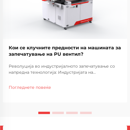
Кои се клучните предности на машината за
запечатување на PU вентил?
Револуција во индустријалното запечатување со
напредна технологија: Индустријата на
производство доживеала извонредни напредоци
во технологијата за запечатување, при што
Погледнете повеќе
машината за запечатување со PU внатрешно
полиње се појави како револуционерно решение.
Оваа софистицирана опрема...