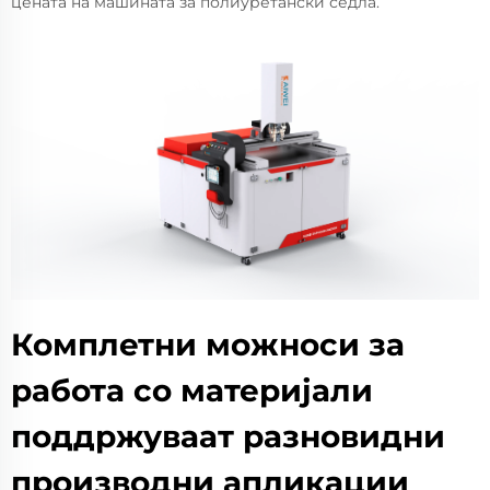
цената на машината за полиуретански седла.
Комплетни можноси за
работа со материјали
поддржуваат разновидни
производни апликации