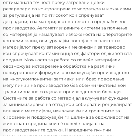
оптималната течност преку загревани цевки,
резервоари со контролирана температура и механизми
за регулација на притисокот кои спречуваат
деградација на материјалот во текот на продлабочено
производство. Автоматизираните системи за полнење
со материјал ја намалуваат изложеноста на операторите
кон хемикалии, осигурувајќи постојано квалитет на
материјалот преку затворени механизми за трансфер
кои спречуваат контаминација од фактори од животната
средина. Можноста за работа со повеќе материјали
овозможува истовремена обработка на различни
полиуретански формули, овозможувајќи производство
на многукомпонентни заптивки или брзо префрлање
меѓу линии на производство без обемни чистења кои
традиционално создаваат производствени блокади.
Системите за работа со материјал вклучуваат функции
за минимизирање на отпад кои собираат и рециклираат
вишкови материјали, намалувајќи ги трошоците за
сировини и поддржувајќи ги целима за одржливост на
животната средина кои сé повеќе влијаат на
производствените одлуки. Напредните пумпни