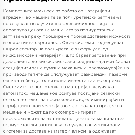
Комплетните можноси за работа со материјали
вградени во машините за полиуретански заптивања
покажуваат исклучителна флексибилност која го
оправдува цената на машината за полиуретански
заптивања преку проширени производствени можности
и оперативна сврстеност. Овие системи поднесуваат
широк спектар на полиуретански формули, од
нисковискозни материјали што бараат загревање при
дозирањето до високовискозни соединенија кои бараат
специјализирани пумпни механизми, овозможувајќи на
производителите да опслужуваат разновидни пазарни
сегменти без дополнителни инвестиции во опрема.
Системите за подготовка на материјал вклучуваат
автоматско мешање кое осигува постојани хемиски
односи во текот на производството, елиминирајќи ги
варијациите кои често ја засегаат рачната процес на
мешање и можат да го скомпромитираат
перформансите на заптивката. Цената на машината за
полиуретански заптивања вклучува софистикирани
системи за достава на материјал кои ја одржуваат