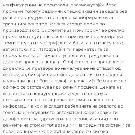
конфигурации на производи, овозможувајќи брзи
промени помеѓу различни спецификации за седла без
рачни процедури за повторно калибрирање кои
традиционално трошат значително време во
производството. Системите за мониторинг во реално
време континуирано следат притисок при дозирање,
температура на материјалот и брзина на нанесување,
автоматски прилагодувајќи ги параметрите за
одржување на оптимални услови и спречување на
дефекти пред да настанат. Овој степен на прецизност
директно се претвора во намалување на отпадот од
материјал, бидејќи системот дозира точно одредени
количини потребни за секоја апликација без вишок кој
обично се отстранува при рачни процеси. Цената на
машината за полиуретански седла го одразува
вложувањето во затворени системи за повратна
информација кои ја следат дебелината на седлото во
текот на нанесувањето, автоматски корегирајќи ги
девијациите за одржување на спецификациите во
рамките на стрмки толеранции. Напредните системи за
позиционирање користат енкодери со висока