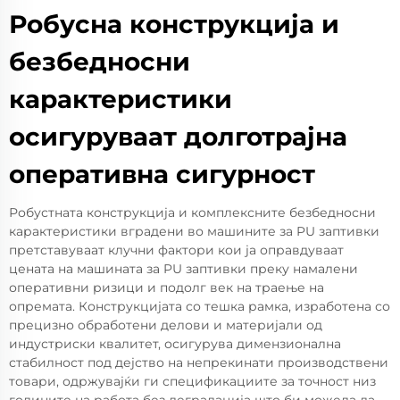
Робусна конструкција и
безбедносни
карактеристики
осигуруваат долготрајна
оперативна сигурност
Робустната конструкција и комплексните безбедносни
карактеристики вградени во машините за PU заптивки
претставуваат клучни фактори кои ја оправдуваат
цената на машината за PU заптивки преку намалени
оперативни ризици и подолг век на траење на
опремата. Конструкцијата со тешка рамка, изработена со
прецизно обработени делови и материјали од
индустриски квалитет, осигурува димензионална
стабилност под дејство на непрекинати производствени
товари, одржувајќи ги спецификациите за точност низ
годините на работа без деградација што би можела да