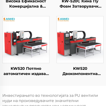
Висока Ефикасност
KW-520C Кина Пу
Комерцијална &
Фоам Затворувачка
Индустрија - HEPA
Машина за
Филтер
Пакетирање
Дистрибутивна
Полиуретанова
Машина
Високoprессионска
Дистрибутивна
Машина
KW520 Потпно
KW520
автоматичен издавач
Двокомпонентна
на лепило,
машина за
производител на
испуштање и пенски
машини за
пломби,
полиуретан печатење,
новоенергетска
Инвестирањето во технологијата за PU вентили
новоенергетска
машина за пенски
нуди на произведувачите значителни
машина за пенски
пломби, машина за
конкурентни предности кои надминуваат