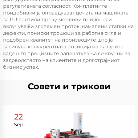
регулативната согласност. Комплетните
придобивки ја оправдуваат цената на машината
за PU вентили преку мерливи придонеси
вклучувајќи зголемен проток, намалени стапки на
дефекти, пониски трошоци за работна сила и
подобрен квалитет на производите што ја
засилува конкурентната позиција на пазарите
каде што прецизните запечатувања се клучни за
задоволството на клиентите и долготрајниот
бизнис успех.
Совети и трикови
22
Sep