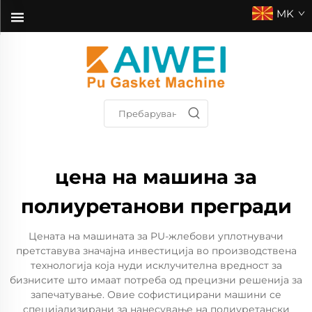
MK
цена на машина за
полиуретанови прегради
Цената на машината за PU-жлебови уплотнувачи
претставува значајна инвестиција во производствена
технологија која нуди исклучителна вредност за
бизнисите што имаат потреба од прецизни решенија за
запечатување. Овие софистицирани машини се
специјализирани за нанесување на полиуретански