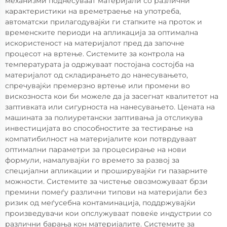
механизми поднесуваат материјали со различни
карактеристики на времетраење на употреба,
автоматски прилагодувајќи ги стапките на проток и
временските периоди на апликација за оптимална
искористеност на материјалот пред да започне
процесот на вртење. Системите за контрола на
температурата ја одржуваат постојана состојба на
материјалот од складирањето до нанесувањето,
спречувајќи премерзно вртење или промени во
вискозноста кои би можеле да ја засегнат квалитетот на
заптивката или сигурноста на нанесувањето. Цената на
машината за полиуретански заптивања ја отсликува
инвестицијата во способностите за тестирање на
компатибилност на материјалите кои потврдуваат
оптимални параметри за процесирање на нови
формули, намалувајќи го времето за развој за
специјални апликации и проширувајќи ги пазарните
можности. Системите за чистење овозможуваат брзи
премини помеѓу различни типови на материјали без
ризик од меѓусебна контаминација, поддржувајќи
произведувачи кои опслужуваат повеќе индустрии со
различни барања кон материјалите. Системите за