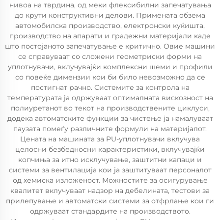
нивоа на тврдина, од меки флексибилни запечатувања
до крути конструктивни делови. Примената обзема
автомобилска производство, електронски куќишта,
производство на апарати и градежни материјали каде
што постојаното запечатување е критично. Овие машини
се справуваат со сложени геометриски форми на
уплотнувачи, вклучувајќи комплексни шеми и профили
со повеќе димензии кои би било невозможно да се
постигнат рачно. Системите за контрола на
температурата ја одржуваат оптималната вискозност на
полиуретанот во текот на производствените циклуси,
додека автоматските функции за чистење ја намалуваат
паузата помеѓу различните формули на материјалот.
Цената на машината за PU-уплотнувачи вклучува
целосни безбедносни карактеристики, вклучувајќи
копчиња за итно исклучување, заштитни капаци и
системи за вентилација кои ја заштитуваат персоналот
од хемиска изложеност. Можностите за осигурување
квалитет вклучуваат надзор на дебелината, тестови за
прилепување и автоматски системи за отфрлање кои ги
одржуваат стандардите на производството.