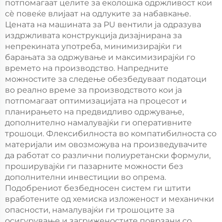
потпомагаат целите за еколошка одржливост кои
сè повеќе влијаат на одлуките за набавкање.
Цената на машината за PU вентили ја одразува
издржливата конструкција дизајнирана за
непрекината употреба, минимизирајќи ги
барањата за одржување и максимизирајќи го
времето на производство. Напредните
можноститe за следење обезбедуваат податоци
во реално време за производството кои ја
потпомагаат оптимизацијата на процесот и
планирањето на предвидливо одржување,
дополнително намалувајќи ги оперативните
трошоци. Флексибилноста во компатибилноста со
материјали им овозможува на произведувачите
да работат со различни полиуретански формули,
проширувајќи ги пазарните можности без
дополнителни инвестиции во опрема.
Подобрениот безбедносен систем ги штити
вработените од хемиска изложеност и механички
опасности, намалувајќи ги трошоците за
осигурување и загриженостите поврзани со