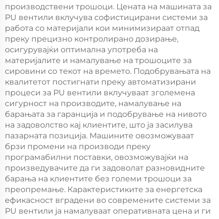
производствени трошоци. Цената на машината за
PU вентили вклучува софистицирани системи за
работа со материјали кои минимизираат отпад
преку прецизно контролирано дозирање,
осигурувајќи оптимална употреба на
материјалите и намалување на трошоците за
сировини со текот на времето. Подобрувањата на
квалитетот постигнати преку автоматизирани
процеси за PU вентили вклучуваат зголемена
сигурност на производите, намалување на
барањата за гаранција и подобрување на нивото
на задоволство кај клиентите, што ја засилува
пазарната позиција. Машините овозможуваат
брзи промени на производи преку
програмабилни поставки, овозможувајќи на
произведувачите да ги задоволат разновидните
барања на клиентите без големи трошоци за
преопремање. Карактеристиките за енергетска
ефикасност вградени во современите системи за
PU вентили ја намалуваат оперативната цена и ги