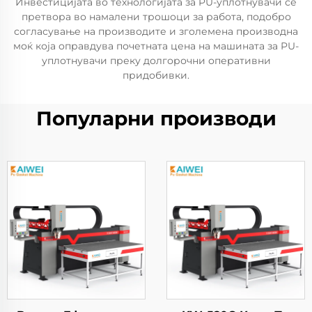
Инвестицијата во технологијата за PU-уплотнувачи се
претвора во намалени трошоци за работа, подобро
согласување на производите и зголемена производна
моќ која оправдува почетната цена на машината за PU-
уплотнувачи преку долгорочни оперативни
придобивки.
Популарни производи