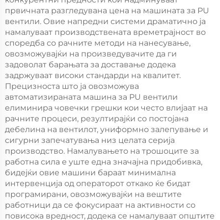
пломби, машина за
правење на
првичната разгледувана цена на машината за PU
правење на
полиуретан пломби
вентили. Овие напредни системи драматично ја
полиуретан пломби
намалуваат производствената времетрајност во
споредба со рачните методи на нанесување,
овозможувајќи на произведувачите да ги
задоволат барањата за доставање додека
задржуваат високи стандарди на квалитет.
Прецизноста што ја овозможува
автоматизираната машина за PU вентили
елиминира човечки грешки кои често влијаат на
рачните процеси, резултирајќи со постојана
дебелина на вентилот, униформно залепување и
сигурни запечатувања низ целата серија
производство. Намалувањето на трошоците за
работна сила е уште една значајна придобивка,
бидејќи овие машини бараат минимална
интервенција од операторот откако ќе бидат
програмирани, овозможувајќи на вештите
работници да се фокусираат на активности со
повисока вредност, додека се намалуваат општите