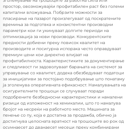
зголемување на трошоците за работна сила или
простор, овозможувајќи профитабилен раст без големи
капитални вложувања. Побрзите можности за
пласирање на пазарот произлегуваат од поскратените
времиња за подготвка и конзистентни производни
параметри кои ги укинуваат долгите периоди на
оптимизација за нови производи. Конкурентските
предности добиени преку повисок квалитет на
производите и посигурна испорака често оправдуваат
премиум цени кои директно влијаат на
профитабилноста. Карактеристиките за документирање
и следливост ги задоволуваат барањата на системот за
управување со квалитет, додека обезбедуваат податоци
за иницијативи за постојано подобрување што понатаму
ја зголемува оперативната ефикасност. Намалувањата на
осигурителните трошоци се случуваат поради
подобрените безбедносни карактеристики и намалени
ризици од изложеност на хемикалии, што го намалува
бројот на несреќи на работното место. Машината за
пенење со пу, која е достапна за продажба, обично ја
достигнува целосната вратност на трошоците во рок од
осумнаесет до дванаесет месеци преку комбинирани