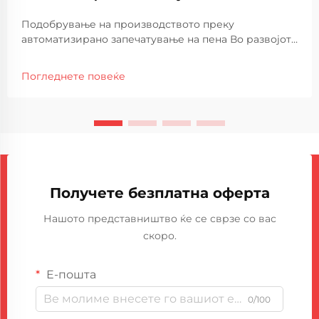
Подобрување на производството преку
автоматизирано запечатување на пена Во развојот
на производството, ефикасноста и прецизноста
станаа клучни за одржување на конкурентни
Погледнете повеќе
предности. Интеграцијата на автоматизација во
пеновите процеси за запечатување ги
трансформира...
Получете безплатна оферта
Нашото представништво ќе се сврзе со вас
скоро.
Е-пошта
0/100