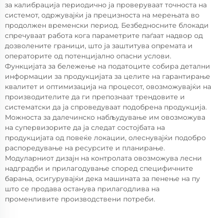
за калибрација периодично ја проверуваат точноста на
системот, одржувајќи ја прецизноста на мерењата во
продолжен временски период. Безбедносните блокади
спречуваат работа кога параметрите паѓаат надвор од
дозволените граници, што ја заштитува опремата и
операторите од потенцијално опасни услови.
Функцијата за бележење на податоците собира детални
информации за продукцијата за целите на гарантирање
квалитет и оптимизација на процесот, овозможувајќи на
производителите да ги препознаат трендовите и
систематски да ја спроведуваат подобрена продукција.
Можноста за далечинско набљудување им овозможува
на супервизорите да ја следат состојбата на
продукцијата од повеќе локации, олеснувајќи подобро
распоредување на ресурсите и планирање.
Модуларниот дизајн на контролата овозможува лесни
надградби и прилагодување според специфичните
барања, осигурувајќи дека машината за пенење на пу
што се продава останува прилагодлива на
променливите производствени потреби.