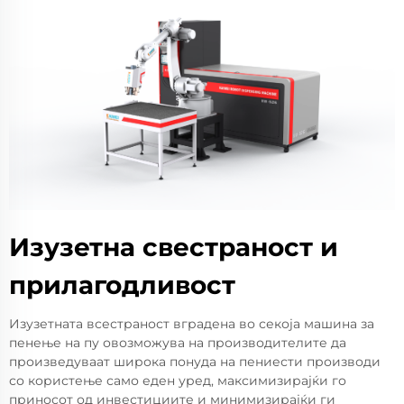
Изузетна свестраност и
прилагодливост
Изузетната всестраност вградена во секоја машина за
пенење на пу овозможува на производителите да
произведуваат широка понуда на пениести производи
со користење само еден уред, максимизирајќи го
приносот од инвестициите и минимизирајќи ги