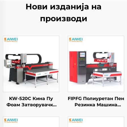
Нови изданија на
производи
KW-520C Кина Пу
FIPFG Полиуретан Пен
Фоам Затворувачка
Резинка Машина
Машина за
KW900 Мешачки
Пакетирање
Глава
Полиуретанова