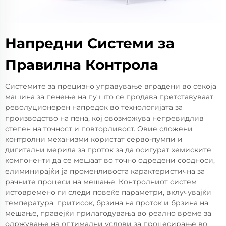
Напредни Системи за
Правилна Контрола
Системите за прецизно управување вградени во секоја
машина за пенење на пу што се продава претставуваат
револуционерен напредок во технологијата за
производство на пена, кој овозможува непревидлив
степен на точност и повторливост. Овие сложени
контролни механизми користат серво-пумпи и
дигитални мерила за проток за да осигурат хемиските
компоненти да се мешаат во точно одредени соодноси,
елиминирајќи ја променливоста карактеристична за
рачните процеси на мешање. Контролниот систем
истовремено ги следи повеќе параметри, вклучувајќи
температура, притисок, брзина на проток и брзина на
мешање, правејќи прилагодувања во реално време за
одржување на оптимални услови за процесирање во