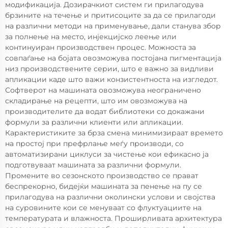
модификација. Дозирачкиот систем ги прилагодува
брзините на течење и притисоците за да се прилагоди
на различни методи на применување, дали станува збор
за полнење на место, инјекцијско леење или
континуиран производствен процес. Можноста за
совпаѓање на бојата овозможува постојана пигментација
низ производствените серии, што е важно за видливи
апликации каде што важи конзистентноста на изгледот.
Софтверот на машината овозможува неограничено
складирање на рецепти, што им овозможува на
производителите да водат библиотеки со докажани
формули за различни клиенти или апликации.
Карактеристиките за брза смена минимизираат времето
на простој при префрлање меѓу производи, со
автоматизирани циклуси за чистење кои ефикасно ја
подготвуваат машината за различни формули.
Промените во сезонското производство се прават
беспрекорно, бидејќи машината за пенење на пу се
прилагодува на различни околински услови и својства
на суровините кои се менуваат со флуктуациите на
температурата и влажноста. Проширливата архитектура