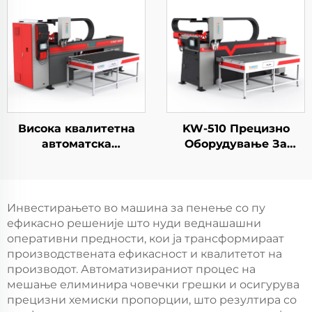
Високoprессионска
Дистрибутивна
Машина
Висока квалитетна
KW-510 Прецизно
автоматска
Оборудување За
полиуретан пеу пенка
Спршување
машина за HEPA
Полиуретан Пен
ваздушен филтер
Производители На
Шасија Кабинетски
Инвестирањето во машина за пенење со пу
Врата Пенска Машина
ефикасно решеније што нуди веднашашни
оперативни предности, кои ја трансформираат
производствената ефикасност и квалитетот на
производот. Автоматизираниот процес на
мешање елиминира човечки грешки и осигурува
прецизни хемиски пропорции, што резултира со