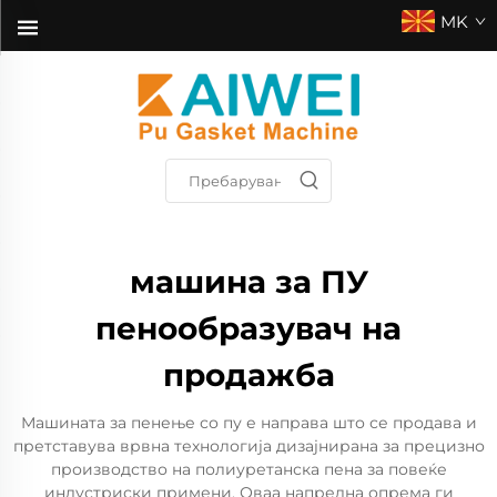
MK
машина за ПУ
пенообразувач на
продажба
Машината за пенење со пу е направа што се продава и
претставува врвна технологија дизајнирана за прецизно
производство на полиуретанска пена за повеќе
индустриски примени. Оваа напредна опрема ги