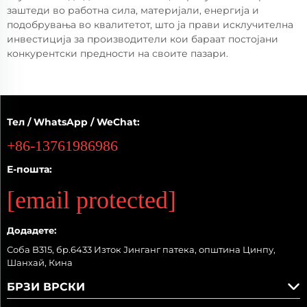
заштеди во работна сила, материјали, енергија и
подобрувања во квалитетот, што ја прави исклучителна
инвестиција за производители кои бараат постојани
конкурентски предности на своите пазари.
Тел / WhatsApp / WeChat:
+86-13761986986
Е-пошта:
[email protected]
Додадете:
Соба B315, бр.6433 Изток Јинганг патека, општина Цинпу,
Шанхай, Кина
БРЗИ ВРСКИ