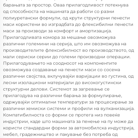
барањата за простор. Оваа прилагодливост потекнува
од способноста на машината да работи со разни
полиуретански формули, од крути структурни пенести
маси користени во изградбата до флексибилни пенести
маси за производи за комфорт и амортизација.
Прилагодливата комора за мешање овозможува
различни големини на серија, што им овозможува на
производителите флексибилност во производството, од
мали сериски серии до големи производни операции.
Прилагодувањето на соодносот на компонентите
овозможува создавање на пенести маси со сосема
различни својства, вклучувајќи варијации во густина, од
лесни изолациони материјали до високогустински
структурни делови. Системот за загревање се
прилагодува на различни барања за формулирање,
одржувајќи оптимални температури за процесирање за
различни хемиски системи и профили на вулканизација.
Компатибилноста со форми се протега низ повеќе
индустрии, каде што машината за пенење на пу може да
користи стандардни форми за автомобилска индустрија,
мебел, градежништво и пакување без потреба од