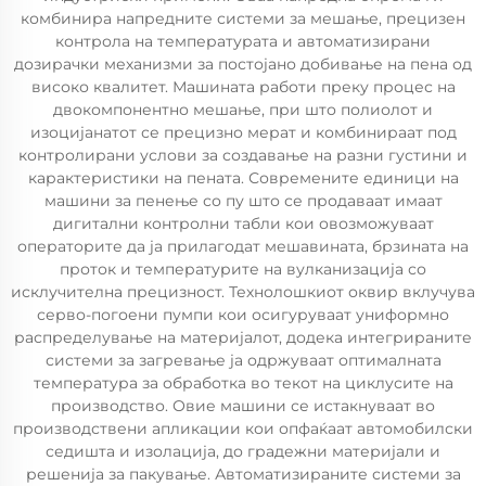
комбинира напредните системи за мешање, прецизен
контрола на температурата и автоматизирани
дозирачки механизми за постојано добивање на пена од
високо квалитет. Машината работи преку процес на
двокомпонентно мешање, при што полиолот и
изоцијанатот се прецизно мерат и комбинираат под
контролирани услови за создавање на разни густини и
карактеристики на пената. Современите единици на
машини за пенење со пу што се продаваат имаат
дигитални контролни табли кои овозможуваат
операторите да ја прилагодат мешавината, брзината на
проток и температурите на вулканизација со
исклучителна прецизност. Технолошкиот оквир вклучува
серво-погоени пумпи кои осигуруваат униформно
распределување на материјалот, додека интегрираните
системи за загревање ја одржуваат оптималната
температура за обработка во текот на циклусите на
производство. Овие машини се истакнуваат во
производствени апликации кои опфаќаат автомобилски
седишта и изолација, до градежни материјали и
решенија за пакување. Автоматизираните системи за