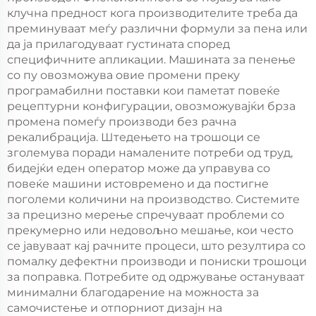
клучна предност кога производителите треба да
преминуваат меѓу различни формули за пена или
да ја прилагодуваат густината според
специфичните апликации. Машината за пенење
со пу овозможува овие промени преку
програмабилни поставки кои паметат повеќе
рецептурни конфигурации, овозможувајќи брза
промена помеѓу производи без рачна
рекалибрација. Штедењето на трошоци се
зголемува поради намалените потреби од труд,
бидејќи еден оператор може да управува со
повеќе машини истовремено и да постигне
поголеми количини на производство. Системите
за прецизно мерење спречуваат проблеми со
прекумерно или недовољно мешање, кои често
се јавуваат кај рачните процеси, што резултира со
помалку дефектни производи и пониски трошоци
за поправка. Потребите од одржување остануваат
минимални благодарение на можноста за
самочистење и отпорниот дизајн на