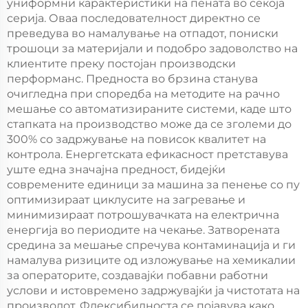
униформни карактеристики на пената во секоја
серија. Оваа последователност директно се
преведува во намалување на отпадот, пониски
трошоци за материјали и подобро задоволство на
клиентите преку постојан производски
перформанс. Предноста во брзина станува
очигледна при споредба на методите на рачно
мешање со автоматизираните системи, каде што
стапката на производство може да се зголеми до
300% со задржување на повисок квалитет на
контрола. Енергетската ефикасност претставува
уште една значајна предност, бидејќи
современите единици за машина за пенење со пу
оптимизираат циклусите на загревање и
минимизираат потрошувачката на електрична
енергија во периодите на чекање. Затворената
средина за мешање спречува контаминација и ги
намалува ризиците од изложување на хемикалии
за операторите, создавајќи побавни работни
услови и истовремено задржувајќи ја чистотата на
производот. Флексибилноста се појавува како