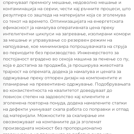
спречуваат премногу мешање, недоволно мешање и
контаминација на серии, чести кај ръчните процеси, што
резултира со заштеда на материјали која се зголемува
со текот на времето. Оптимизацијата на енергетската
ефикасност ја намалува оперативната цена преку
интелигентни циклуси на загревање, изолирани комори
за мешање и управување со резервен режим на
напојување, кое минимизира потрошувачката на струја
во периодите без производство. Инженерството за
постојаност вградено во секоја машина за пенење со пу,
која е достапна за продажба, ја проширува животната
трајност на опремата, додека ја намалува и цената за
одржување преку отпорен дизајн на компонентите и
планирање на превентивно одржување. Подобрувањата
во конзистентноста на квалитетот доведуваат до
повисок степен на задоволство кај клиентите и
зголемена повторна понуда, додека намалените стапки
на дефекти укинуваат скапа работа со поправки и отпад
од материјали. Можностите за скалирање им
овозможуваат на компаниите да ја зголемат
производната моќност без пропорционално