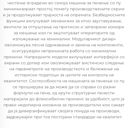
чистење вградени во секоја машина за пенење со пу
минимизираат простој помеѓу производствените серии
и ја продолжуваат трајноста на опремата. Безбедносните
функции вклучуваат механизми за итно зауставување,
вентили за отпуштање на притисок и затворени комори
за мешање кои ги заштитуваат операторите од
изложување на хемикалии. Модуларниот дизајн
овозможува лесна одржавање и замена на компоненти,
осигурувајќи непрекината работа со минимални
прекини. Напредните модели вклучуваат интерфејси со
екрани со допир кои овозможуваат вистинско следење
на параметрите на производството и бележење на
историски податоци за целите на контрола на
квалитетот. Соспособноста на машината за пенење со пу
се проширува за да може да се справи со разни
формули на пена, од крути структурни пенести
материјали до флексибилни применi за удобност, што ја
прави недопирна имовина за производители кои сакаат
да ја диверзификуваат својата понуда на производи,
задржувајќи при тоа постојани стандарди на квалитет.