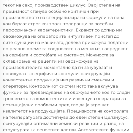
текот на секој производствен циклус. Овој степен на
прецизност станува особено критичен при
производството на специјализирани формули на пена
кои бараат строг контролн толеранци за посебни
перформансни карактеристики. Екранот со допир им
овозможува на операторите интуитивен пристап до
сите функции на машината, додека прикажува податоци
во реално време за соодносите на мешање, напредокот
на серијата и состојбата на системот. Можноста за
складирање на рецепти им овозможува на
производителите моментално да ги зачувуваат и
повикуваат специфични формули, осигурувајќи
конзистентна продукција низ различни сменски и
оператори. Контролниот систем исто така вклучува
функции за предвидување на одржувањето кое го следи
трошењето на компонентите и известува оператори за
потенцијални проблеми пред тие да ја згрешат
квалитетот на продукцијата. Прецизноста на контролата
на температурата достигнува до еден степен Целзиусус,
осигурувајќи оптимални хемиски реакции и развој на
структурата на пенестите клетки. Автоматските функции