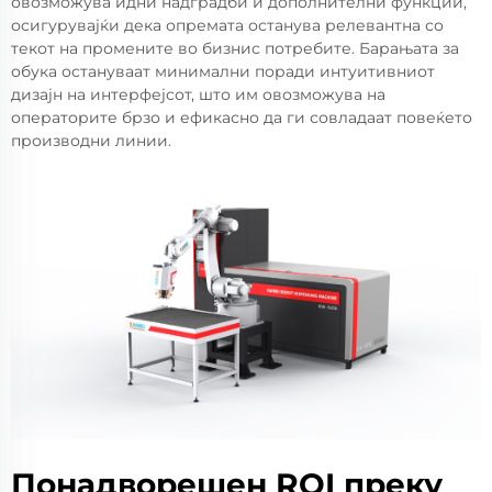
овозможува идни надградби и дополнителни функции,
осигурувајќи дека опремата останува релевантна со
текот на промените во бизнис потребите. Барањата за
обука остануваат минимални поради интуитивниот
дизајн на интерфејсот, што им овозможува на
операторите брзо и ефикасно да ги совладаат повеќето
производни линии.
Понадворешен ROI преку