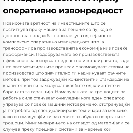
оперативно извонредност
Повисоката вратност на инвестициите што се
постигнува преку машина за пенење со пу, која е
достапна за продажба, произлегува од нејзиното
комплексно оперативно извонредност што ја
трансформира производствената економија низ повеќе
перформанси. Подобрувањата во производствената
ефикасност започнуваат веднаш по инсталирањето, каде
што автоматизираните процеси овозможуваат стапки на
производство што значително ги надминуваат ръчните
методи, при тоа задржувајќи конзистентни стандарди на
квалитет кои ги намалуваат жалбите од клиентите и
барањата за гаранција. Намалувањата на трошоците за
работна сила стануваат очигледни кога еден оператор
управува со повеќе машини истовремено, отстранувајќи
ја потребата од специјализирани техничари за мешање,
како и намалувајќи ги захтевите за обука и поврзаните
трошоци. Минимизирањето на отпадот од материјали се
случува преку прецизни системи за мерење кои