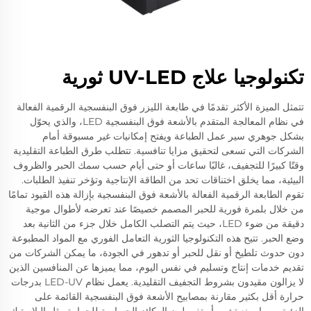
تكنولوجيا علاج UV-LED ثورية
تتمثل الميزة الأكثر تقدمًا في طابعة الليزر فوق البنفسجية الرقمية الفعالة
في نظام المعالجة المتقدم بالأشعة فوق البنفسجية LED، والذي يحوّل
بشكل جوهري سير عمل الطباعة ويفتح إمكانيات غير مسبوقة أمام
الشركات التي تسعى لتحقيق مزايا تنافسية. تتطلب طرق الطباعة التقليدية
وقتًا كبيرًا للتجفيف، غالبًا ساعات أو حتى أيام حسب سمك الحبر والظروف
البيئية، مما يخلق اختناقات تحد من الطاقة الإنتاجية وتؤخر تنفيذ الطلبات.
تقوم الطابعة الرقمية الفعالة بالأشعة فوق البنفسجية بإزالة هذه القيود تمامًا
من خلال بلمرة فورية للحبر المصمم خصيصًا عند تعرضه لأطوال موجية
دقيقة من ضوء LED، حيث يتم التصلب الكامل خلال جزء من الثانية بعد
وضع الحبر. تتيح هذه التكنولوجيا الثورية التعامل الفوري مع المواد المطبوعة
دون حدوث تلطيخ أو نقل للحبر أو تدهور في الجودة، ما يمكن الشركات من
تقديم خدمات إنتاج وتسليم في نفس اليوم، مما يميزها عن المنافسين الذين
لا يزالون مقيدون بشروط التجفيف التقليدية. يعمل نظام LED-UV بدرجات
حرارة أقل بكثير مقارنة بمصابيح الأشعة فوق البنفسجية القائمة على
الزئبق، مما يمنع تشوه أو تغير لون الركائز الحساسة للحرارة مثل البلاستيك