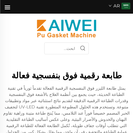
AR
طابعة رقمية فوق بنفسجية فعالة
يمثل طابعة الليزر فوق البنفسجية الرقمية الفعالة تقدماً ثورياً في تقنية
الطباعة الحديثة، حيث يجمع بين أنظمة العلاج بالأشعة فوق البنفسجية
وقدرات الطباعة الرقمية الدقيقة لتقديم نتائج استثنائية عبر مواد وتطبيقات
متنوعة. وتستخدم هذه الحلول المطبوعة المتطورة تقنية UV-LED لتجفيف
الحبر المصمم خصيصاً فوراً عند التلامس، مما يُنتج طباعة متينة وزاهية تقاوم
البهتان والخدوش والأضرار البيئية. وعلى عكس أساليب الطباعة التقليدية
التي تتطلب أوقات جفاف طويلة، تُكمل الطابعة الفعالة للطباعة الرقمية
عملية الطباعة والتجفيف في آنٍ واحد، مما يقلل بشكل كبير من الجداول