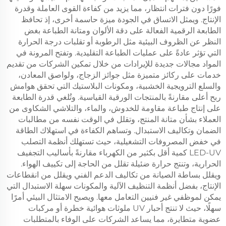
فورًا دون فترات انتظار، مما يزيد من كفاءة القوى العاملة وقدرة
الإنتاج. ويمثل الاتساق في الجودة ميزة حاسمة أخرى، إذ تحافظ
الطابعة الرقمية الفعالة على دقة الألوان ومتانة الطباعة بغض
النظر عن الظروف البيئية مثل الرطوبة أو تقلبات درجة الحرارة
التي تؤثر عادةً على عمليات الطباعة التقليدية. وتفتح المرونة في
المواد مجالات جديدة للإيرادات من خلال تمكين الشركات من تقديم
خدمات على ركائز متميزة مثل جوائز الزجاج، ولواصق المعادن،
والسلع الترويجية الخشبية، ومكونات البلاستيك التي تحقق هوامش
ربح أعلى مقارنةً بالمنتجات الورقية القياسية. وتُلغي قدرة الطابعة
على إنتاج طباعة مقاومة للخدوش، والماء، والتلاشي الشكاوى من
العملاء بشأن متانة المنتج، وتقلل في الوقت نفسه من مطالبات
الضمان وتكاليف الاستبدال. وتساهم الكفاءة في استهلاك الطاقة
في خفض المصروفات التشغيلية، حيث تستهلك أنظمة التصلب
LED-UV كمية أقل بكثير من الكهرباء مقارنةً بأساليب التجفيف
الحرارية، وتنتج حرارة ضئيلة تقلل من الحاجة إلى تكييف الهواء.
ويقلل بساطة الصيانة من تكاليف الدعم الفني ويقلل من انقطاعات
الإنتاج، بفضل أنظمة التنظيف الآلية والمكونات سهلة الاستبدال التي
يمكن لموظفي غير فنيين التعامل معها. ويصبح الامتثال البيئي أمرًا
سهلًا، حيث لا تنتج أحبار UV ملوثات هوائية خطرة أو مركبات
عضوية متطايرة، مما يساعد الشركات على الوفاء بالمتطلبات