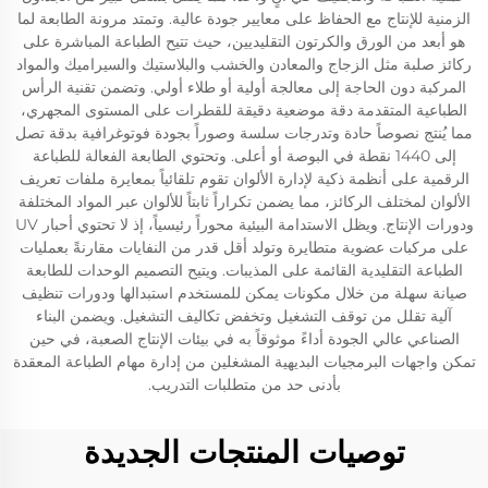
الزمنية للإنتاج مع الحفاظ على معايير جودة عالية. وتمتد مرونة الطابعة لما
هو أبعد من الورق والكرتون التقليديين، حيث تتيح الطباعة المباشرة على
ركائز صلبة مثل الزجاج والمعادن والخشب والبلاستيك والسيراميك والمواد
المركبة دون الحاجة إلى معالجة أولية أو طلاء أولي. وتضمن تقنية الرأس
الطباعية المتقدمة دقة موضعية دقيقة للقطرات على المستوى المجهري،
مما يُنتج نصوصاً حادة وتدرجات سلسة وصوراً بجودة فوتوغرافية بدقة تصل
إلى 1440 نقطة في البوصة أو أعلى. وتحتوي الطابعة الفعالة للطباعة
الرقمية على أنظمة ذكية لإدارة الألوان تقوم تلقائياً بمعايرة ملفات تعريف
الألوان لمختلف الركائز، مما يضمن تكراراً ثابتاً للألوان عبر المواد المختلفة
ودورات الإنتاج. ويظل الاستدامة البيئية محوراً رئيسياً، إذ لا تحتوي أحبار UV
على مركبات عضوية متطايرة وتولد أقل قدر من النفايات مقارنةً بعمليات
الطباعة التقليدية القائمة على المذيبات. ويتيح التصميم الوحدات للطابعة
صيانة سهلة من خلال مكونات يمكن للمستخدم استبدالها ودورات تنظيف
آلية تقلل من توقف التشغيل وتخفض تكاليف التشغيل. ويضمن البناء
الصناعي عالي الجودة أداءً موثوقاً به في بيئات الإنتاج الصعبة، في حين
تمكن واجهات البرمجيات البديهية المشغلين من إدارة مهام الطباعة المعقدة
بأدنى حد من متطلبات التدريب.
توصيات المنتجات الجديدة