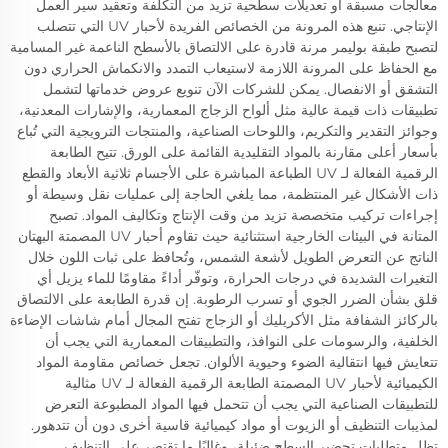
معالجات مسبقة أو تعديلات سطحية تزيد من التكلفة وتعقيد سير العمل
الإنتاجي. تنبع هذه المرونة من الخصائص الفريدة لأحبار UV التي تتصلب
لتصبح طبقة بوليمر مرنة قادرة على الالتصاق بالأسطح الناعمة غير المسامية
مع الحفاظ على المرونة اللازمة لاستيعاب التمدد والانكماش الحراري دون
التشقق أو الانفصال. يمكن للشركات الآن تنويع عروض خدماتها لتشمل
تطبيقات ذات قيمة عالية مثل ألواح الزجاج المعمارية، والإشارات المعدنية،
وجوائز التقدير والتكريم، واللوحات الصناعية، والمنتجات الترويجية التي تُباع
بأسعار أعلى مقارنة بالمواد التقليدية القائمة على الورق. تتيح الطابعة
الرقمية الفعالة لـ UV الطباعة المباشرة على الأجسام ثلاثية الأبعاد والقطع
ذات الأشكال غير المنتظمة، مما يلغي الحاجة إلى عمليات نقل وسيطة أو
إجراءات تركيب متخصصة تزيد من وقت الإنتاج وتكاليف المواد. تصبح
المتانة في البيئات الخارجية استثنائية حيث تقاوم أحبار UV المصمتة البهتان
الناتج عن التعرض الطويل لأشعة الشمس، وتُحافظ على ثبات اللون خلال
التغيرات الشديدة في درجات الحرارة، وتوفّر أداءً مقاومًا للماء يزيل أي
قلق بشأن الضرر الجوي أو تسرب الرطوبة. إن قدرة الطابعة على الالتصاق
بالركائز الشفافة مثل الأكريليك أو الزجاج تفتح المجال أمام شاشات الإضاءة
الخلفية، والرسومات على النوافذ، والتطبيقات المعمارية التي يجب أن
تتعايش فيها انتقالية الضوء وحيوية الألوان. تجعل خصائص مقاومة المواد
الكيميائية لأحبار UV المصمتة الطابعة الرقمية الفعالة لـ UV مثالية
للتطبيقات الصناعية التي يجب أن تتحمل فيها المواد المطبوعة التعرض
لمذيبات التنظيف أو الزيوت أو مواد كيميائية قاسية أخرى دون أن تتدهور.
تظل متطلبات تحضير السطح ضئيلة، وغالبًا ما تقتصر على التنظيف