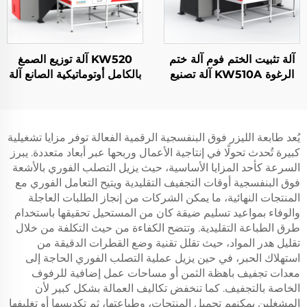
آلة تثبيت الختم فوم آلة ختم
KW520 آلة توزيع الصمغ
الرغوة KW510A آلة تصنيع
بالكامل أوتوماتيكية الصانع آلة
غasket السيلicone Pu
صب PU آلة ختم الرغوة
أوتوماتيكية بالكامل 1500
للطاقة الجديدة آلة تصنيع
غasket Pu
يُعد طابعة الليزر فوق البنفسجية الرقمية الفعالة توفر مزايا تشغيلية
كبيرة تُحدث تحولًا في إنتاجية الأعمال وربحها عبر أبعاد متعددة. يبرز
السرعة كأحد المزايا الأساسية، حيث يزيل التصلب الفوري بالأشعة
فوق البنفسجية أوقات التجفيف التقليدية ويتيح التعامل الفوري مع
المنتجات النهائية، ما يمكن الشركات من إنجاز الطلبات العاجلة
والوفاء بمواعيد تسليم ضيقة كان من المستحيل تحقيقها باستخدام
طرق الطباعة التقليدية. وتتضح الكفاءة من حيث التكلفة من خلال
تقليل هدر المواد، حيث تقلل تقنية وضع القطرات الدقيقة من
استهلاك الحبر، في حين يزيل عملية التصلب الفوري الحاجة إلى
معدات تجفيف باهظة الثمن أو مساحات عمل إضافية للرفوف
الخاصة بالتجفيف. كما تنخفض تكاليف العمالة بشكل كبير لأن
المشغلين يمكنهم تحميل المنتجات، وطباعتها، ثم تكديسها أو تغليفها