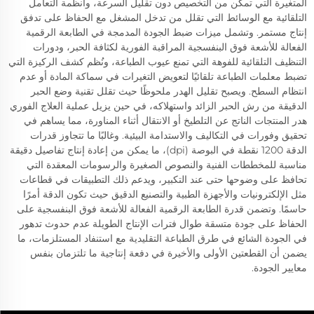
المتغيرة التي تمكن من التخصيص دون تقليل السرعة، وأنظمة التعامل
التلقائية مع الوسائط التي تقلل من تدخل المشغل مع الحفاظ على تدفق
إنتاج مستمر. وتشمل ميزات ضبط الجودة المدمجة في الطابعة الرقمية
الفعالة للأشعة فوق البنفسجية المراقبة الفورية لكثافة الحبر، ودورات
التنظيف التلقائية للفوهة التي تمنع عيوب الطباعة، ونُظم كشف الركيزة التي
تضبط معلمات الطباعة تلقائيًا لتعويض التغيرات في سماكة المادة أو عدم
انتظام السطح. ويصبح تقليل الهدر ملحوظًا حيث تقلل تقنية وضع الحبر
الدقيقة من رش الحبر الزائد واستهلاكه، في حين يزيل عملية العلاج الفوري
هدر المنتجات الناتج عن التلطيخ أو الانتقال أثناء المناورة، مما يساهم في
تحقيق وفورات في التكاليف والاستدامة البيئية. وغالبًا ما تتجاوز قدرات
الدقة 1200 نقطة في البوصة (dpi)، ما يمكن من إعادة إنتاج تفاصيل دقيقة
مناسبة للمخططات الفنية والنصوص الصغيرة والرسومات المعقدة التي
تحافظ على وضوحها حتى عند التكبير، ويدعم ذلك التطبيقات في قطاعات
مثل الإلكترونيات والأجهزة الطبية والتصنيع الدقيق حيث تكون الدقة أمرًا
حاسمًا. وتضمن قدرة الطابعة الرقمية الفعالة للأشعة فوق البنفسجية على
الحفاظ على جودة متسقة طوال فترات الإنتاج الطويلة عدم حدوث تدهور
في الجودة الشائع في طرق الطباعة التقليدية مع استنفاد المستلزمات، ما
يضمن أن القطعتين الأولى والأخيرة في دفعة إنتاجية ما تلتزمان بنفس
معايير الجودة.