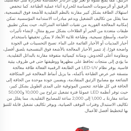
الرقيق أو الرسومات الحساسة للحرارة أثناء عملية الطباعة. كما تنخفض
استهلاك الطاقة بشكل كبير مقارنة بالنظم التقليدية للأشعة فوق البنفسجية،
مما يقلل من تكاليف التشغيل ويدعم مبادرات الاستدامة المؤسسية. تمكن
إمكانية المعالجة الفورية من تقنيات الطباعة المتراكبة، حيث يمكن تطبيق
طبقات متعددة من الحبر أو الطلاءات بشكل سريع متتالٍ، لإنشاء تأثيرات
خاصة، وأسطح نسيجية، وطباعة ثلاثية الأبعاد لا يمكن تحقيقها باستخدام
أحبار المذيبات أو الأحبار القائمة على الماء. تصبح التحسينات في الجودة
واضحة فورًا، إذ تتميز الأحبار المعالجة بالأشعة فوق البنفسجية بلصق أفضل،
ومقاومة أعلى للخدوش، ومتانة كيميائية متفوقة مقارنة بالبدائل التقليدية،
ما يؤدي إلى منتجات تحافظ على مظهرها ووظيفتها حتى في ظروف بيئية
قاسية. يوفر نظام LED-UV في الطابعة الرقمية الفعالة طاقة معالجة
متسقة عبر عرض الطباعة بأكمله، ما يزيل أنماط المعالجة غير المتكافئة
الشائعة مع مصابيح الزئبق المتقادمة، ويضمن جودة موحدة من الحافة إلى
الحافة في كل طباعة. تتحسن الموثوقية على المدى الطويل بشكل كبير،
حيث توفر أنظمة LED عمومًا فترة تشغيل تتراوح بين 10,000 و50,000
ساعة مقارنةً بـ 1,000 إلى 2,000 ساعة للمصابيح التقليدية، مما يقلل من
تكاليف الاستبدال وفترات التوقف الصيانية، ويوفر تكاليف تشغيل قابلة للتنبؤ
بها لتخطيط أفضل للأعمال.