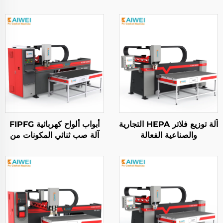
آلة توزيع فلاتر HEPA التجارية
أبواب ألواح كهربائية FIPFG
والصناعية الفعالة
آلة صب ثنائي المكونات من
البولي يوريثان