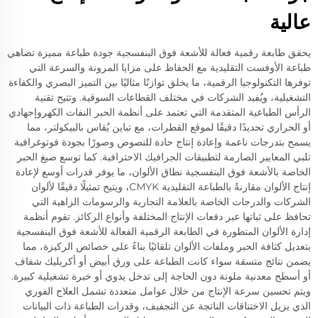
عالية
يحقق طابعة رقمية فعالة للأشعة فوق البنفسجية جودة طباعة مميزة تضاهي
طباعة الأوفست التقليدية مع الحفاظ على مزايا المرونة والسرعة التي
توفرها التكنولوجيا الرقمية، ما يخلق توازنًا مثاليًا بين التميز البصري والكفاءة
التشغيلية، ويُفيد الشركات في مختلف القطاعات السوقية. وتتيح تقنية
الرأس الطباعية المتقدمة التي تعتمد على أنظمة الحبر النفاث الكهروإجهادي
أو الحراري تحديدًا دقيقًا لموقع القطرات، مع تباين يُقاس بالبيكولتر، مما
يسمح بتدرجات ناعمة وإعادة إنتاج حادة للنصوص وصورًا بجودة فوتوغرافية
تلبي المعايير الصارمة لتطبيقات الجرافيك الاحترافية. كما توسع صيغ الحبر
الخاصة بالأشعة فوق البنفسجية نطاق الألوان، ما يوفر قدرات أوسع لإعادة
إنتاج الألوان مقارنةً بالطباعة التقليدية CMYK، ويتيح تمثيلًا دقيقًا لألوان
الشركات والدرجات الخاصة بالعلامة التجارية والرسومات الزاهية التي
تحافظ على ثباتها عبر دفعات الإنتاج المختلفة وأنواع الركائز. تقوم أنظمة
إدارة الألوان المتطورة في الطابعة الرقمية الفعالة للأشعة فوق البنفسجية
بتعديل كثافة الحبر وملفات الألوان تلقائيًا بناءً على خصائص الركيزة، مما
يضمن نتائج متسقة سواء كانت الطباعة على ورق أبيض أو أكريليك شفاف
أو أسطح معدنية ملونة دون الحاجة إلى تدخل يدوي أو خبرة تشغيلية كبيرة.
ويتم تحسين سرعة الإنتاج من خلال عوامل متعددة تشمل العلاج الفوري
الذي يزيل الاختناقات الناتجة عن التجفيف، وقدرات الطباعة ذات البيانات